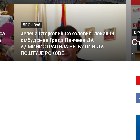
БРОЈ 396
БР
са
Јелена Стојковић Соколовић, локални
а
омбудсман Града Панчева ДА
Ст
АДМИНИСТРАЦИЈА НЕ ЋУТИ И ДА
ПОШТУЈЕ РОКОВЕ
23 с