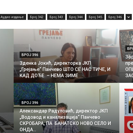
Аудио издање
Број 342
Број 343
Број 344
Број 345
Број 346
БР
БРОЈ 396
Зор
Зденка Јокић, директорка ЈКП
пр
„Грејање“ Панчево ШТО СЕ НАС ТИЧЕ, И
ОП
КАД ДОЂЕ – НЕМА ЗИМЕ
ЗА
БРОЈ 396
Александар Радуловић, директор ЈКП
„Водовод и канализација“ Панчево
СКРОБАРА, ПА БАНАТСКО НОВО СЕЛО И
ОНДА…