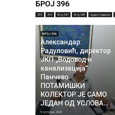
БРОЈ 396
395
414
Broj 347
Broj 349
Аудио издања
БРОЈ 396
Александар
Радуловић, директор
ЈКП „Водовод и
канализација“
Панчево
ПОТАМИШКИ
КОЛЕКТОР ЈЕ САМО
ЈЕДАН ОД УСЛОВА…
9 октобра, 2020