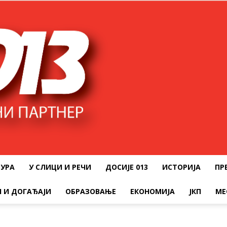
ТУРА
У СЛИЦИ И РЕЧИ
ДОСИЈЕ 013
ИСТОРИЈА
ПР
 И ДОГАЂАЈИ
ОБРАЗОВАЊЕ
ЕКОНОМИЈА
ЈКП
МЕ