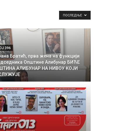
ПОСЛЕДЊЕ
ОЈ 396
ана Братић, прва жена на функцији
едседника Општине Алибунар БИЋЕ
ШТИНА АЛИБУНАР НА НИВОУ КОЈИ
СЛУЖУЈЕ