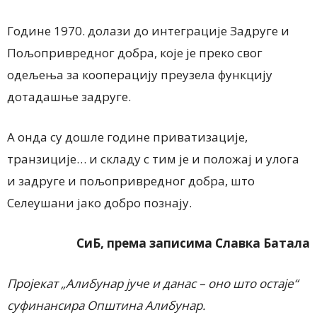
Године 1970. долази до интеграције Задруге и
Пољопривредног добра, које је преко свог
одељења за кооперацију преузела функцију
дотадашње задруге.
А онда су дошле године приватизације,
транзиције… и складу с тим је и положај и улога
и задруге и пољопривредног добра, што
Селеушани јако добро познају.
СиБ, према записима Славка Батала
Пројекат „Алибунар јуче и данас – оно што остаје“
суфинансира Општина Алибунар.