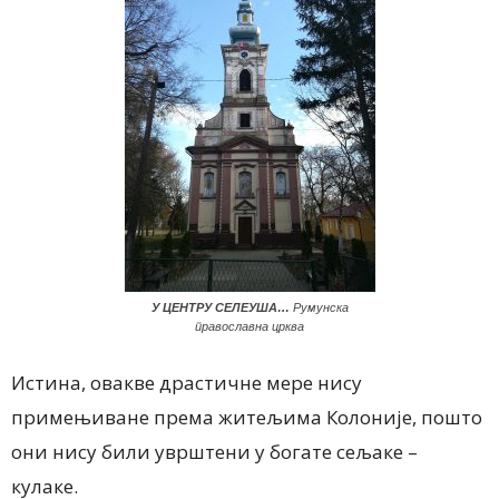
У ЦЕНТРУ СЕЛЕУША…
Румунска
православна црква
Истина, овакве драстичне мере нису
примењиване према житељима Колоније, пошто
они нису били уврштени у богате сељаке –
кулаке.