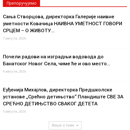
Препоручујемо
Сања Створцова, директорка Галерије наивне
уметности Ковачица НАИВНА УМЕТНОСТ ГОВОРИ
СРЦЕМ – О ЖИВОТУ...
7 августа, 2026
Почели радови на изградњи водовода до
Банатског Новог Села, чиме ће и ово место...
6 августа, 2026
Еуђенија Михајлов, директорка Предшколске
установе „Срећно детињство“ Пландиште СВЕ ЗА
СРЕЋНО ДЕТИЊСТВО СВАКОГ ДЕТЕТА
5 августа, 2026
Више о томе