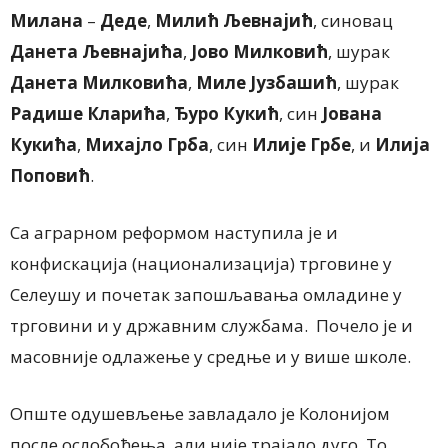
Милана
–
Деде
,
Милић Љевнајић
, синовац
Данета Љевнајића
,
Јово Милковић
, шурак
Данета Милковића
,
Миле Јузбашић
, шурак
Радише Кларића
,
Ђуро Кукић
, син
Јована
Кукића
,
Михајло Грба
, син
Илије Грбе
, и
Илија
Поповић
.
Са аграрном реформом наступила је и
конфискација (национализација) трговине у
Селеушу и почетак запошљавања омладине у
трговини и у државним службама. Почело је и
масовније одлажење у средње и у више школе.
Опште одушевљење завладало је Колонијом
после ослобођења, али није трајало дуго. То