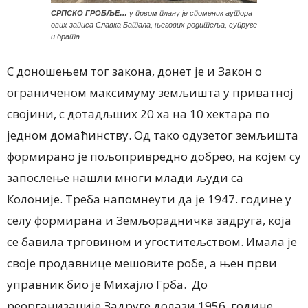
СРПСКО ГРОБЉЕ…
у првом плану је споменик аутора
ових записа Славка Батала, његових родитеља, супруге
и брата
С доношењем тог закона, донет је и Закон о
ограниченом максимуму земљишта у приватној
својини, с дотадљших 20 ха на 10 хектара по
једном домаћинству. Од тако одузетог земљишта
формирано је пољопривредно добрео, на којем су
запослење нашли многи млади људи са
Колоније. Треба напомнеути да је 1947. године у
селу формирана и Земљорадничка задруга, која
се бавила трговином и угоститељством. Имала је
своје продавнице мешовите робе, а њен први
управник био је Михајло Грба. До
реорганизације Задруге долази 1956. године,