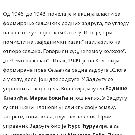
Од 1946. до 1948. почела је и акција власти за
формирање сељачких радних задруга, по угледу
на колхозе у Совјетском Савезу. И то је, при
помисли на „заједнички казан“ наилазило на
отпоре сељака. Говорили су: „нећемо у колхозе“,
„нећемо на казан“. Ипак, 1949. је на Колонији
формирана прва Сељачка радна задруга „Слога“,
а у селу, доле, још две задруге. У Задругу се
управника скоро цела Колонија, изузев
Радише
Кларића
,
Марка
Бокића
и још неких. У Задругу
су сви њени чланови унели сву своју земљу,
запреге, коње, кола, плугове, волове. Први
управник Задруге био је
Ђуро Ћурувија
, а за