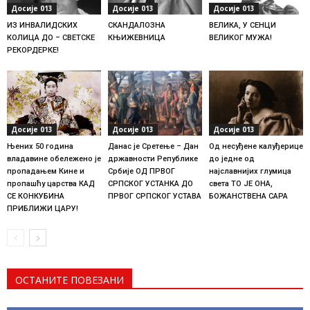
Досије 013
Досије 013
Досије 013
ИЗ ИНВАЛИДСКИХ
СКАНДАЛОЗНА
ВЕЛИКА, У СЕНЦИ
КОЛИЦА ДО – СВЕТСКЕ
КЊИЖЕВНИЦА
ВЕЛИКОГ МУЖА!
РЕКОРДЕРКЕ!
Досије 013
Досије 013
Досије 013
Њених 50 година
Данас је Сретење – Дан
Од несуђене калуђерице
владавине обележено је
државности Републике
до једне од
пропадањем Кине и
Србије ОД ПРВОГ
најславнијих глумица
пропашћу царства КАД
СРПСКОГ УСТАНКА ДО
света TO JE OНА,
СЕ КОНКУБИНА
ПРВОГ СРПСКОГ УСТАВА
БОЖАНСТВЕНА САРА
ПРИБЛИЖИ ЦАРУ!
ОСТАНИТЕ ПОВЕЗАНИ