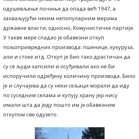
одушевљење почиње да опада већ 1947, а
захваљујући неким непопуларним мерама
државне власти, односно, Комунистичке партије.
У такве мере спадао је обавезни откуп
пољопривредних производа: пшенице, кукуруза,
али и стоке итд. Откуп је био тако драстичан да
су се људи хапсили и осуђивали ако не би
испоручили одређену количину производа. Било
је и случајева да су неки сељаци морали да иду
по суседним селама и купују храну јер нису
имали шта да једу пошто им је обавезним
откупом све одузето.