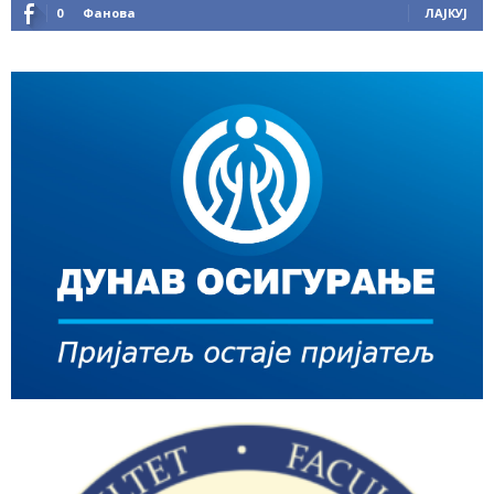
0
Фанова
ЛАЈКУЈ