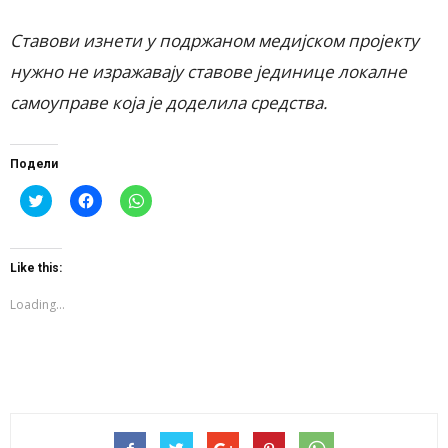
Ставови изнети у подржаном медијском пројекту
нужно не изражавају ставове јединице локалне
самоуправе која је доделила средства.
Подели
Click
Click
Click
to
to
to
share
share
share
on
on
on
Twitter
Facebook
WhatsApp
(Opens
(Opens
(Opens
Like this:
in
in
in
new
new
new
window)
window)
window)
Loading...