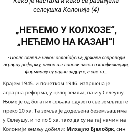
Како је настала и како се развијала
селеушка Колонија (4)
„НЕЋЕМО У КОЛХОЗЕ“,
„НЕЋЕМО НА КАЗАН“!
• После славља након ослобођења, држава сспроводи
аграрну реформу, након ње доноси закон о конфискацији,
формирају су радне задруге, а све то…
Крајем 1945. и почетком 1946. извршена је
аграрна реформа, у целој земљи, па и у Селеушу.
Њоме је од богатих сељака одузето све земљиште
преко 20 ха. Та земља је додељена беземљашима
у Селeушу, и то по 5 ха, тако да су на тај начин на
Колонији земљу дoбили:
Михајло Бјелобрк
, син