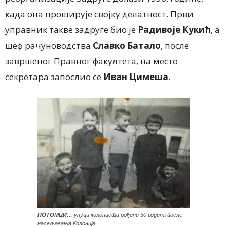
када она проширује својку делатност. Први
управник такве задруге био је
Радивоје Кукић
, а
шеф рачуноводства
Славко Батало
, после
завршеног Правног факултета, на место
секретара запослио се
Иван Цимеша
.
ПОТОМЦИ…
унуци колониста рођени 30 година после
насељавања Колоније