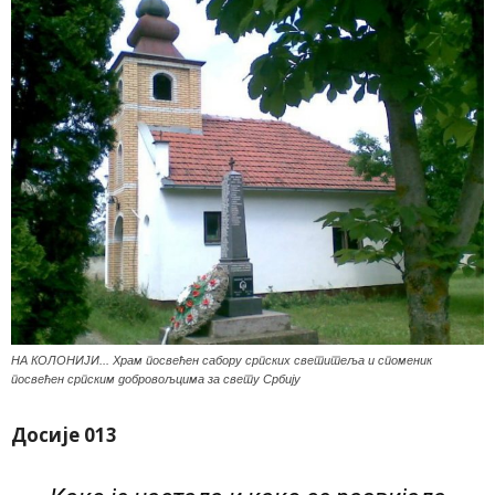
НА КОЛОНИЈИ... Храм посвећен сабору српских светитеља и споменик
посвећен српским добровољцима за свету Србију
Досије 013