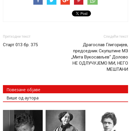
Претходни текст
Следећи текст
Старт 013 бр. 375
Драгослав Глигоријев,
председник Скупштине МЗ
„Мита Вукосављев“ Долово
НЕ ОДЛУЧУЈЕМО МИ, НЕГО
МЕШТАНИ
Повезане објаве
Више од аутора