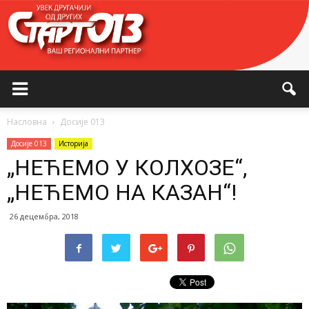
Насловна
Досије 013
Досије 013
Историја
„НЕЋЕМО У КОЛХОЗЕ“,
„НЕЋЕМО НА КАЗАН“!
26 децембра, 2018