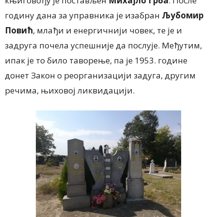
књиговођу је постављен
Михајло Грба
. После
годину дана за управника је изабран
Љубомир
Повић
, млађи и енергичнији човек, те је и
задруга почела успешније да послује. Међутим,
ипак је то било таворење, па је 1953. године
донет Закон о реорганизацији задуга, другим
речима, њиховој ликвидацији.