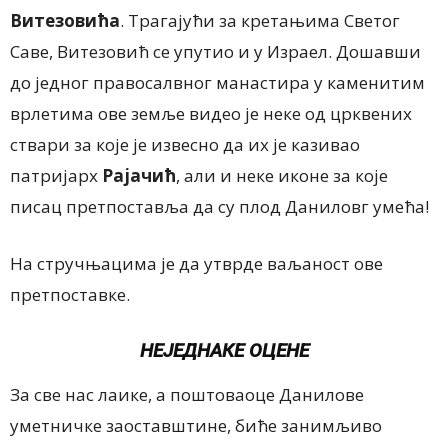
Витезовића
. Трагајући за кретањима Светог
Саве, Витезовић се упутио и у Израел. Дошавши
до једног правосалвног манастира у каменитим
врлетима ове земље видео је неке од црквених
ствари за које је извесно да их је казивао
патријарх
Рајачић
, али и неке иконе за које
писац претпоставља да су плод Даниловг умећа!
На стручњацима је да утврде ваљаност ове
претпоставке.
НЕЈЕДНАКЕ ОЦЕНЕ
За све нас лаике, а поштоваоце Данилове
уметничке заоставштине, биће занимљиво