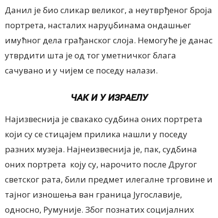
Данил је био сликар великог, а неутврђеног броја
портрета, насталих наруџбинама ондашњег
имућног дела грађанског слоја. Немогуће је данас
утврдити шта је од тог уметничког блага
сачувано и у чијем се поседу налази.
ЧАК И У ИЗРАЕЛУ
Најизвеснија је свакако судбина оних портрета
који су се стицајем прилика нашли у поседу
разних музеја. Најнеизвеснија је, пак, судбина
оних портрета коју су, нарочито после Другог
светског рата, били предмет илегалне трговине и
тајног изношења ван граница Југославије,
односно, Румуније. Због познатих социјалних