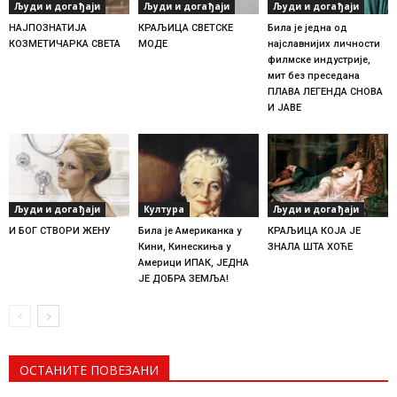
Људи и догађаји
Људи и догађаји
Људи и догађаји
НАЈПОЗНАТИЈА
КРАЉИЦА СВЕТСКЕ
Била је једна од
КОЗМЕТИЧАРКА СВЕТА
МОДЕ
најславнијих личности
филмске индустрије,
мит без преседана
ПЛАВА ЛЕГЕНДА СНОВА
И ЈАВЕ
Људи и догађаји
Култура
Људи и догађаји
И БОГ СТВОРИ ЖЕНУ
Била је Американка у
КРАЉИЦА КОЈА ЈЕ
Кини, Кинескиња у
ЗНАЛА ШТА ХОЋЕ
Америци ИПАК, ЈЕДНА
ЈЕ ДОБРА ЗЕМЉА!
ОСТАНИТЕ ПОВЕЗАНИ