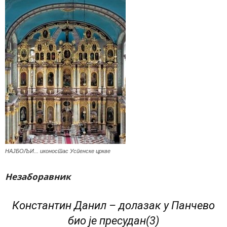
НАЈБОЉИ... иконостас Успенске цркве
Незаборавник
Константин Данил – долазак у Панчево
био је пресудан(3)