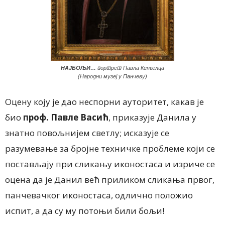
НАЈБОЉИ…
портрет Павла Кенгелца
(Народни музеј у Панчеву)
Оцену коју је дао неспорни ауторитет, какав је
био
проф. Павле Васић
, приказује Данила у
знатно повољнијем светлу; исказује се
разумевање за бројне техничке проблеме који се
постављају при сликању иконостаса и изриче се
оцена да је Данил већ приликом сликања првог,
панчевачког иконостаса, одлично положио
испит, а да су му потоњи били бољи!