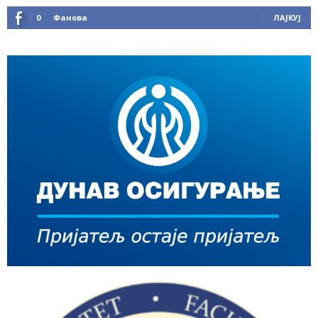
0
Фанова
ЛАЈКУЈ