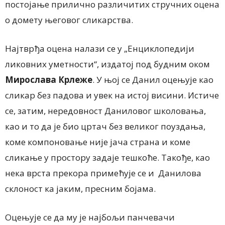
постојање прилично различитих стручних оцена
о домету његовог сликарства.
Најтврђа оцена налази се у „Енциклопедији
ликовних уметности“, издатој под будним оком
Мирослава Крлеже
. У њој се Данил оцењује као
сликар без падова и увек на истој висини. Истиче
се, затим, нередовност Даниловог школовања,
као и то да је био цртач без великог поуздања,
коме компоновање није јача страна и коме
сликање у простору задаје тешкоће. Такође, као
нека врста прекора примећује се и Данилова
склоност ка јаким, пресним бојама.
Оцењује се да му је најбољи панчевачи