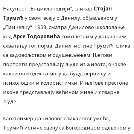
Насупрот „Енциклопедији“, сликар
Стојан
Трумић
у свом есеју о Данилу, објављеном у
„Панчевцу“ 1958, сматра Данилово школовање
код
Арсе Тодоровића
комплетним у данашњем
схватању тог појма. Данил, истиче Трумић, слика
са задовољством и одушевљењем. Његови
портрети представљају људе из живота, онакве
какви они одиста могу да буду, верни су и
психолошки и колористички. И његове престоне
иконе представљају већином живе и стварне
људе.
Као пример Даниловог сликарског умећа,
Трумић истиче сцену са Богородицом одевеном у