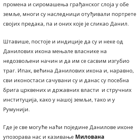
промена и сиромашења грађанског слоја у обе
земље, многи су наследници отуђивали портрете
својих предака, па и оних које је сликао Данил.
Штавише, постоје и индиције да су и неке од
Данилових икона мењале власнике на
недозвољени начин и да им се сасвим изгубио
траг. Ипак, већина Данилових икона и, наравно,
сви иконостаси сачувани су и данас су посебна
брига црквених и државних власти и стручних
институција, како у нашој земљи, тако и у
Румунији.
Где је све могуће наћи поједине Данилове иконе
упозорава нас и казивање
Милована