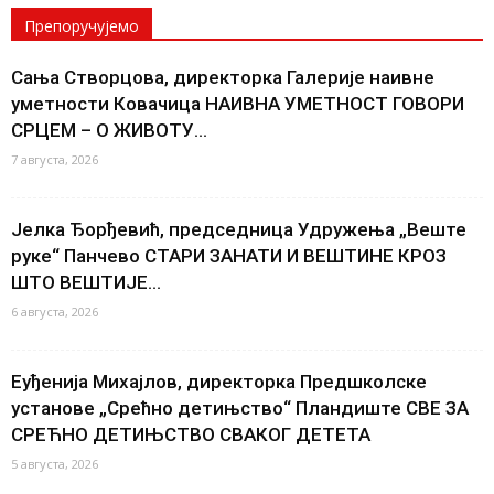
Препоручујемо
Сања Створцова, директорка Галерије наивне
уметности Ковачица НАИВНА УМЕТНОСТ ГОВОРИ
СРЦЕМ – О ЖИВОТУ...
7 августа, 2026
Јелка Ђорђевић, председница Удружења „Веште
руке“ Панчево СТАРИ ЗАНАТИ И ВЕШТИНЕ КРОЗ
ШТО ВЕШТИЈЕ...
6 августа, 2026
Еуђенија Михајлов, директорка Предшколске
установе „Срећно детињство“ Пландиште СВЕ ЗА
СРЕЋНО ДЕТИЊСТВО СВАКОГ ДЕТЕТА
5 августа, 2026