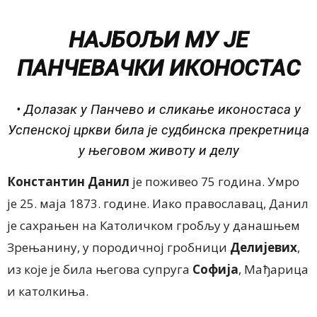
НАЈБОЉИ МУ ЈЕ
ПАНЧЕВАЧКИ ИКОНОСТАС
• Долазак у Панчево и сликање иконостаса у
Успенској цркви била је судбинска прекретница
у његовом животу и делу
Константин Данил
је поживео 75 година. Умро
је 25. маја 1873. године. Иако православац, Данил
је сахрањен на Католичком гробљу у данашњем
Зрењанину, у породичној гробници
Делијевих
,
из које је била његова супруга
Софија
, Мађарица
и католкиња.