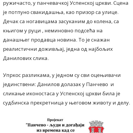
ружичасто, у панчевачкој Успенској цркви. Сцена
је потпуно свакидашња, као призор са улице.
Дечак са ногавицама засуканим до колена, са
књигом у руци , неминовно подсећа на
данашњег продавца новина. То је снажан
реалистични доживљај, једна од најбољих
Данилових слика.
Упркос разликама, у једном су сви оцењивачи
јединствени: Данилов долазак у Панчево и
сликање иконостаса у Успенској цркви била је
судбинска прекретница у његовом животу и делу.