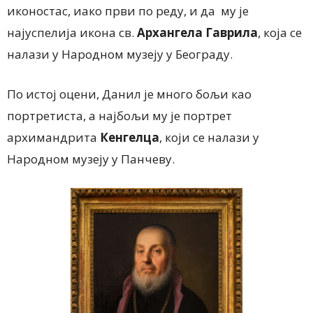
иконостас, иако први по реду, и да му је
најуспелија икона св.
Архангела Гаврила
, која се
налази у Народном музеју у Београду.
По истој оцени, Данил је много бољи као
портретиста, а најбољи му је портрет
архимандрита
Кенгелца
, који се налази у
Народном музеју у Панчеву.