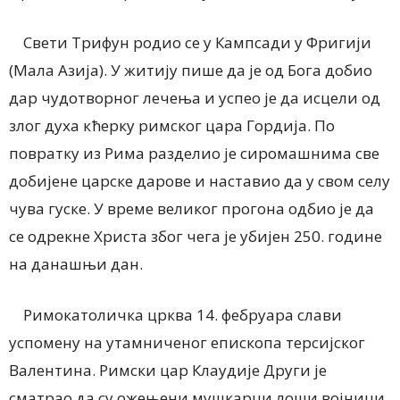
Свети Трифун родио се у Кампсади у Фригији
(Мала Азија). У житију пише да је од Бога добио
дар чудотворног лечења и успео је да исцели од
злог духа кћерку римског цара Гордија. По
повратку из Рима разделио је сиромашнима све
добијене царске дарове и наставио да у свом селу
чува гуске. У време великог прогона одбио је да
се одрекне Христа због чега је убијен 250. године
на данашњи дан.
Римокатоличка црква 14. фебруара слави
успомену на утамниченог епископа терсијског
Валентина. Римски цар Клаудије Други је
сматрао да су ожењени мушкарци лоши војници