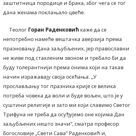
заштитница породице и брака, због чега се тог
дана женама поклањало цвеће.
Теолог
Горан Раденковић
каже да се
непотребно намеће вештачка аверзија према
празновању Дана заљубљених, јер православни
не живе под стакленим звоном и требало би да
буду толерантнији према онима који на такав
начин изражавају своја осећања. „У
прослављању тог празника крије се велика
потреба човека да воли и буде вољен, што је у
суштини религије и зато ми који славимо Светог
Трифуна не треба да осуђујемо оне којима Дан
заљубљених нешто значи”, сматра професор
богословије „Свети Сава” Раденковић и,