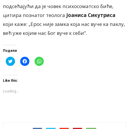
подсећајући да је човек психосоматско биће,
цитира познатог теолога
Јоаниса Сикутриса
који каже: „Ерос није замка која нас вуче ка паклу,
већ уже којим нас Бог вуче к себи”.
Подели
Click
Click
Click
to
to
to
share
share
share
on
on
on
Twitter
Facebook
WhatsApp
(Opens
(Opens
(Opens
Like this:
in
in
in
new
new
new
window)
window)
window)
Loading...