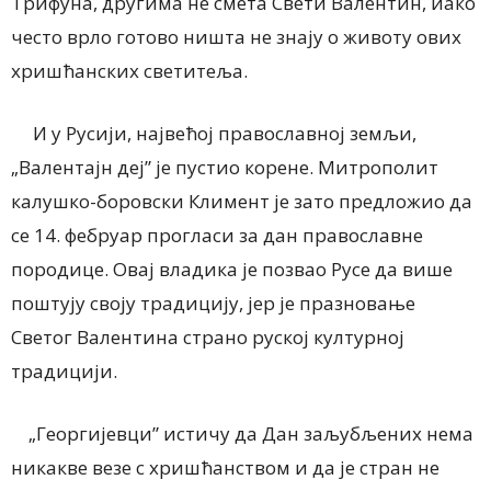
Трифуна, другима не смета Свети Валентин, иако
често врло готово ништа не знају о животу ових
хришћанских светитеља.
И у Русији, највећој православној земљи,
„Валентајн деј” је пустио корене. Митрополит
калушко-боровски Климент је зато предложио да
се 14. фебруар прогласи за дан православне
породице. Овај владика је позвао Русе да више
поштују своју традицију, јер је празновање
Светог Валентина страно руској културној
традицији.
„Георгијевци” истичу да Дан заљубљених нема
никакве везе с хришћанством и да је стран не