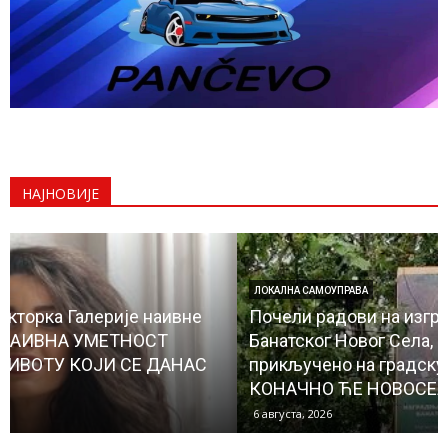
НАЈНОВИЈЕ
ЛОКАЛНА САМОУПРАВА
Почели радови на изградњи водовода до
Банатског Новог Села, чиме ће и ово место бити
прикључено на градску водоводну мрежу
КОНАЧНО ЋЕ НОВОСЕЉАНИ ИМАТИ...
6 августа, 2026