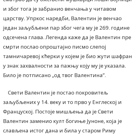
и због тога је забранио венчања у читавом
царству. Упркос наредби, Валентин је венчао
један заљубљени пар због чега му је 269. године
одсечена глава. Легенда каже да је Валентин пре
смрти послао опроштајно писмо слепој
тамничаревој кћерки у којем је био жути шафран
у знак захвалности за пажњу коју му је указала.
Било је потписано „од твог Валентина”.
Свети Валентин је постао покровитељ
заљубљених у 14. веку и то прво у Енглеској и
Француској. Постоје мишљења да је Свети
Валентин заменио култ богиње Јуноне, која је
слављена истог дана и била у старом Риму