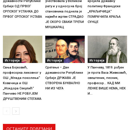
државности Републике
учествовала у Великом
кројила државну
Србије ОД ПРВОГ
рату и у односу на број
политику Француске
СРПСКОГ УСТАНКА ДО
становника поднела је
„КРАЉИЧИЦА“
ПРВОГ СРПСКОГ УСТАВА
највеће жртве СТРАДАО
ПОМРАЧИЛА КРАЉА
ЈЕ СКОРО СВАКИ ТРЕЋИ
СУНЦЕ
МУШКАРАЦ
Историја
Историја
Историја
Сања Бојковић,
Сретење – Дан
У Панчеву, 1819. рођен
професорка ликовног у
државности Републике
је прота Васа Живковић,
ОШ „Млада поколења“
Србије ДРЖАВА ЈЕ
свештеник, песник,
Koвачица и ОШ
СТВОРЕНА БУКВАЛНО
професор… КАД МИ
„Исидора Секулић“
НИ ИЗ ЧЕГА
ЛЕНКЕ ВИШЕ НЕМА, НЕК
Панчево НЕ РОБУЈЕМ
И…
ДРУШТВЕНИМ СТЕГАМА
ОСТАНИТЕ ПОВЕЗАНИ