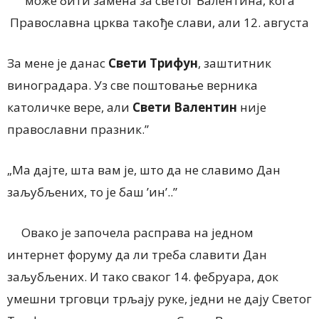
може бити замена за светог Валентина, кога
Православна црква такође слави, али 12. августа
За мене је данас
Свети Трифун
, заштитник
виноградара. Уз све поштовање верника
католичке вере, али
Свети Валентин
није
православни празник.”
„Ма дајте, шта вам је, што да не славимо Дан
заљубљених, то је баш ’ин’..”
Овако је започела расправа на једном
интернет форуму да ли треба славити Дан
заљубљених. И тако сваког 14. фебруара, док
умешни трговци трљају руке, једни не дају Светог