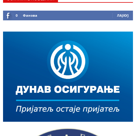
0
Фанова
ЛАЈКУЈ