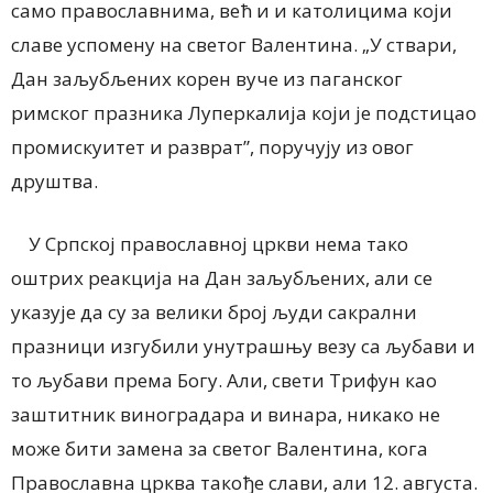
само православнима, већ и и католицима који
славе успомену на светог Валентина. „У ствари,
Дан заљубљених корен вуче из паганског
римског празника Луперкалија који је подстицао
промискуитет и разврат”, поручују из овог
друштва.
У Српској православној цркви нема тако
оштрих реакција на Дан заљубљених, али се
указује да су за велики број људи сакрални
празници изгубили унутрашњу везу са љубави и
то љубави према Богу. Али, свети Трифун као
заштитник виноградара и винара, никако не
може бити замена за светог Валентина, кога
Православна црква такође слави, али 12. августа.