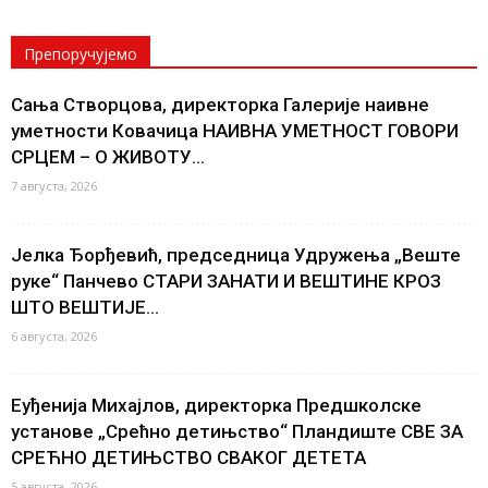
Препоручујемо
Сања Створцова, директорка Галерије наивне
уметности Ковачица НАИВНА УМЕТНОСТ ГОВОРИ
СРЦЕМ – О ЖИВОТУ...
7 августа, 2026
Јелка Ђорђевић, председница Удружења „Веште
руке“ Панчево СТАРИ ЗАНАТИ И ВЕШТИНЕ КРОЗ
ШТО ВЕШТИЈЕ...
6 августа, 2026
Еуђенија Михајлов, директорка Предшколске
установе „Срећно детињство“ Пландиште СВЕ ЗА
СРЕЋНО ДЕТИЊСТВО СВАКОГ ДЕТЕТА
5 августа, 2026