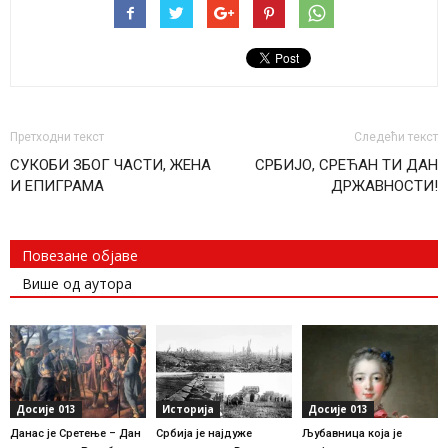
Претходни текст
Следећи текст
СУКОБИ ЗБОГ ЧАСТИ, ЖЕНА
СРБИЈО, СРЕЋАН ТИ ДАН
И ЕПИГРАМА
ДРЖАВНОСТИ!
Повезане објаве
Више од аутора
Досије 013
Историја
Досије 013
Данас је Сретење – Дан
Србија је најдуже
Љубавница која је