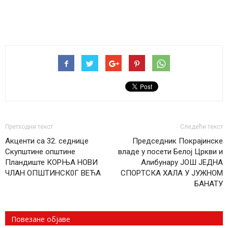
Претходни текст
Следећи текст
Акценти са 32. седнице
Председник Покрајинске
Скупштине општине
владе у посети Белој Цркви и
Пландиште КОРЊА НОВИ
Алибунару ЈОШ ЈЕДНА
ЧЛАН ОПШТИНСК0Г ВЕЋА
СПОРТСКА ХАЛА У ЈУЖНОМ
БАНАТУ
Повезане објаве