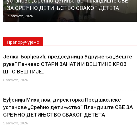
ВЕ
„Јаношичанка“ Јаношик БАКЕ И ПРАБАКЕ СЕ Н
СМЕЈУ ЗАБОРАВИТИ
4 августа, 2026
Препоручујемо
Јелка Ђорђевић, председница Удружења „Веште
руке“ Панчево СТАРИ ЗАНАТИ И ВЕШТИНЕ КРОЗ
ШТО ВЕШТИЈЕ...
6 августа, 2026
Еуђенија Михајлов, директорка Предшколске
установе „Срећно детињство“ Пландиште СВЕ ЗА
СРЕЋНО ДЕТИЊСТВО СВАКОГ ДЕТЕТА
5 августа, 2026