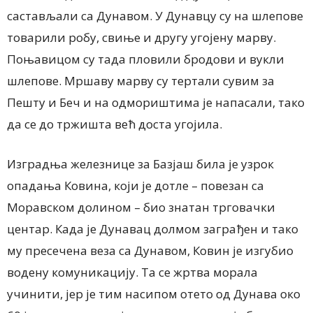
састављали са Дунавом. У Дунавцу су на шлепове
товарили робу, свиње и другу угојену марву.
Поњавицом су тада пловили бродови и вукли
шлепове. Мршаву марву су тертали сувим за
Пешту и Беч и на одмориштима је напасали, тако
да се до тржишта већ доста угојила.
Изградња железнице за Базјаш била је узрок
опадања Ковина, који је дотле – повезан са
Моравском долином – био знатан трговачки
центар. Када је Дунавац долмом заграђен и тако
му пресечена веза са Дунавом, Ковин је изгубио
водену комуникацију. Та се жртва морала
учинити, јер је тим насипом отето од Дунава око