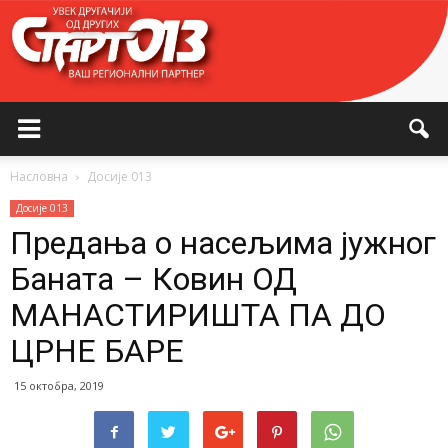
Насловна
Досије 013
Досије 013
Предања о насељима јужног
Баната – Ковин ОД
МАНАСТИРИШТА ПА ДО
ЦРНЕ БАРЕ
15 октобра, 2019