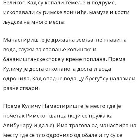
Великог. Кад су копали темеље и подруме,
ископавали су римске лончиће, мамузе и кости
људске на много места.
Манастириште је државна земља, не плави га
вода, служи за спавање ковинске и
баваништанске стоке у време поплава. Према
Куличу је доста откопано, а доста и вода
одронила. Кад опадне вода, „у брегу“ су налазили
разне ствари.
Према Куличу Намастириште је место где је
почетак Римског шанца (који се пружа ка
Алибунару и даље). Има трагова од манастира на
месту где се тло одронило од обале и ту су се