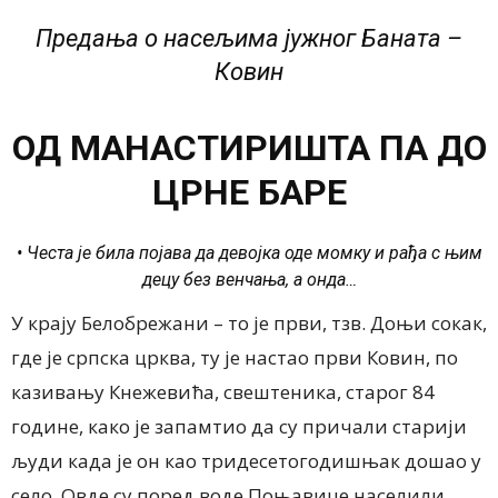
Предања о насељима јужног Баната –
Ковин
ОД МАНАСТИРИШТА ПА ДО
ЦРНЕ БАРЕ
• Честа је била појава да девојка оде момку и рађа с њим
децу без венчања, а онда…
У крају Белобрежани – то је први, тзв. Доњи сокак,
где је српска црква, ту је настао први Ковин, по
казивању Кнежевића, свештеника, старог 84
године, како је запамтио да су причали старији
људи када је он као тридесетогодишњак дошао у
село. Овде су поред воде Поњавице населили