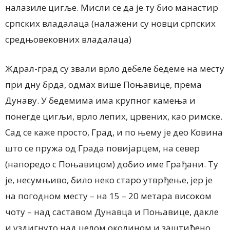
налазиле цигље. Мисли се да је ту био манастир
српских владалаца (налажени су новци српских
средњовековних владалаца)
Ждрал-град су звали врло дебеле бедеме на месту
при дну брда, одмах више Поњавице, према
Дунаву. У бедемима има крупног камења и
понегде цигљи, врло лепих, црвених, као римске.
Сад се каже просто, Град, и по њему је део Ковина
што се пружа од Града повијарцем, на север
(напоредо с Поњавицом) добио име Грађани. Ту
је, несумњиво, било неко старо утврђење, јер је
на погодном месту – на 15 – 20 метара високом
чоту – над саставом Дунавца и Поњавице, дакле
и уздигнуто над целом околином и заштићено