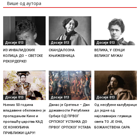
Више од аутора
Досије 013
Досије 013
Досије 013
ИЗ ИНВАЛИДСКИХ
СКАНДАЛОЗНА
ВЕЛИКА, У СЕНЦИ
КОЛИЦА ДО – СВЕТСКЕ
КЊИЖЕВНИЦА
ВЕЛИКОГ МУЖА!
РЕКОРДЕРКЕ!
Досије 013
Досије 013
Досије 013
Њених 50 година
Данас је Сретење – Дан
Од несуђене калуђерице
владавине обележено је
државности Републике
до једне од
пропадањем Кине и
Србије ОД ПРВОГ
најславнијих глумица
пропашћу царства КАД
СРПСКОГ УСТАНКА ДО
света TO JE OНА,
СЕ КОНКУБИНА
ПРВОГ СРПСКОГ УСТАВА
БОЖАНСТВЕНА САРА
ПРИБЛИЖИ ЦАРУ!