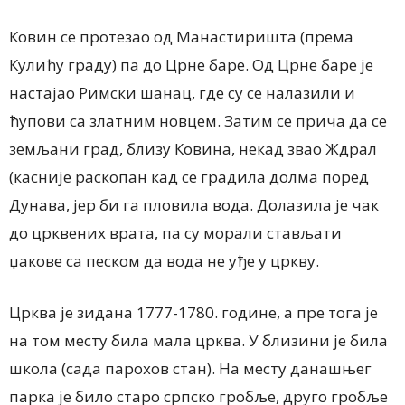
Ковин се протезао од Манастиришта (према
Кулићу граду) па до Црне баре. Од Црне баре је
настајао Римски шанац, где су се налазили и
ћупови са златним новцем. Затим се прича да се
земљани град, близу Ковина, некад звао Ждрал
(касније раскопан кад се градила долма поред
Дунава, јер би га пловила вода. Долазила је чак
до црквених врата, па су морали стављати
џакове са песком да вода не уђе у цркву.
Црква је зидана 1777-1780. године, а пре тога је
на том месту била мала црква. У близини је била
школа (сада парохов стан). На месту данашњег
парка је било старо српско гробље, друго гробље