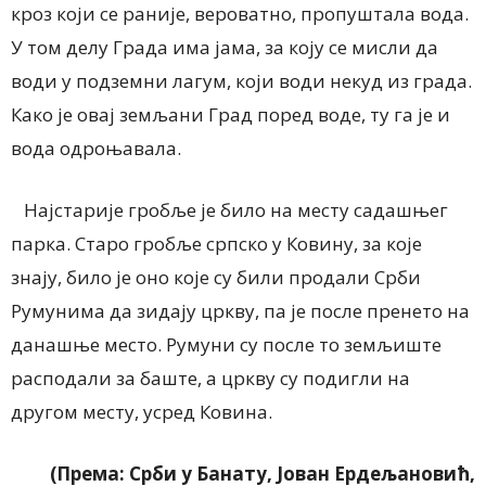
кроз који се раније, вероватно, пропуштала вода.
У том делу Града има јама, за коју се мисли да
води у подземни лагум, који води некуд из града.
Како је овај земљани Град поред воде, ту га је и
вода одроњавала.
Најстарије гробље је било на месту садашњег
парка. Старо гробље српско у Ковину, за које
знају, било је оно које су били продали Срби
Румунима да зидају цркву, па је после пренето на
данашње место. Румуни су после то земљиште
расподали за баште, а цркву су подигли на
другом месту, усред Ковина.
(Према: Срби у Банату, Јован Ердељановић,