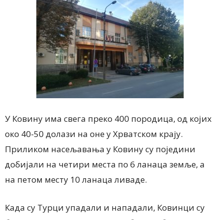
У Ковину има свега преко 400 породица, од којих
око 40-50 долази на оне у Хрватском крају.
Приликом насељавања у Ковину су поједини
добијали на четири места по 6 ланаца земље, а
на петом месту 10 ланаца ливаде.
Када су Турци упадали и нападали, Ковинци су