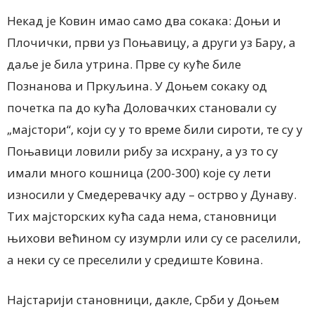
Некад је Ковин имао само два сокака: Доњи и
Плочички, први уз Поњавицу, а други уз Бару, а
даље је била утрина. Прве су куће биле
Познанова и Пркуљина. У Доњем сокаку од
почетка па до кућа Доловачких становали су
„мајстори“, који су у то време били сироти, те су у
Поњавици ловили рибу за исхрану, а уз то су
имали много кошница (200-300) које су лети
износили у Смедеревачку аду – острво у Дунаву.
Тих мајсторских кућа сада нема, становници
њихови већином су изумрли или су се раселили,
а неки су се преселили у средиште Ковина.
Најстарији становници, дакле, Срби у Доњем