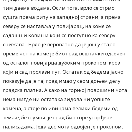
тим двема водама. Осим тога, врло се стрмо
сушта према риту на западној страни, а према
северу се наставља у повијарац, на коме се
садашњи Ковин и који се поступно ка северу
снижава. Врло је вероватно да је још у старо
време чот на коме је био град вештачки одсечен
од осталог повијарца дубоким прокопом, кроз
који и сад пролази пут. Остатак од бедема јасно
показује да је тај град имао у свом доњем делу
градска платна. А како на горњој површини чота
нема нигде ни остатака зидова ни уопште
камена, а стоје по ивицама велики бедеми од
земље, без сумње је град био горе утврђене
палисадама. Једа део чота одвојен је прокопом,