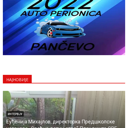
НАЈНОВИЈЕ
ДРУШТВО
е
Милушка Хрћан, председница Удружења жена