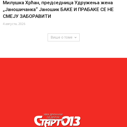
Милушка Хрћан, председница Удружења жена
„Јаношичанка“ Јаношик БАКЕ И ПРАБАКЕ СЕ НЕ
СМЕЈУ ЗАБОРАВИТИ
4 августа, 2026
Више о томе