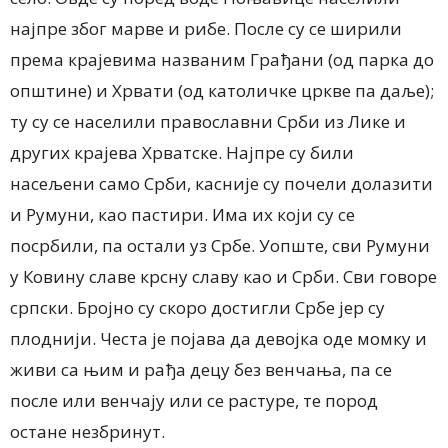
најпре због марве и рибе. После су се ширили
према крајевима названим Грађани (од парка до
општине) и Хрвати (од католичке цркве па даље);
ту су се населили православни Срби из Лике и
других крајева Хрватске. Најпре су били
насељени само Срби, касније су почели долазити
и Румуни, као пастири. Има их који су се
посрбили, па остали уз Србе. Уопште, сви Румуни
у Ковину славе крсну славу као и Срби. Сви говоре
српски. Бројно су скоро достигли Србе јер су
плоднији. Честа је појава да девојка оде момку и
живи са њим и рађа децу без венчања, па се
после или венчају или се растуре, те пород
остане незбринут.