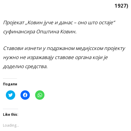
1927)
Пројекат „Ковин јуче и данас – оно што остаје“
суфинансира Општина Ковин.
Ставови изнети у подржаном медијсском пројекту
нужно не изражавају ставове органа који је
доделио средства.
Подели
Click
Click
Click
to
to
to
share
share
share
on
on
on
Twitter
Facebook
WhatsApp
(Opens
(Opens
(Opens
Like this:
in
in
in
new
new
new
window)
window)
window)
Loading...