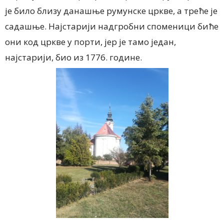
је било близу данашње румунске цркве, а треће је
садашње. Најстарији надгробни споменици биће
они код цркве у порти, јер је тамо један,
најстарији, био из 1776. године.