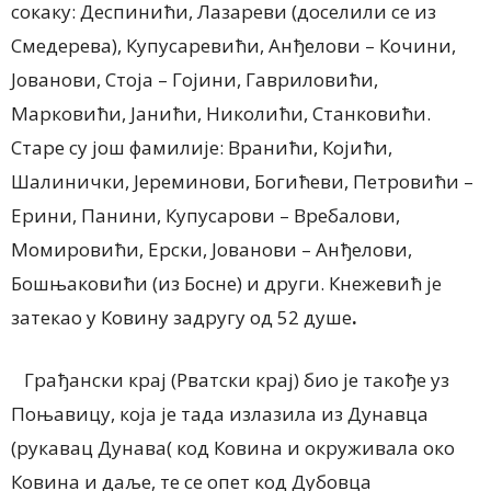
сокаку: Деспинићи, Лазареви (доселили се из
Смедерева), Купусаревићи, Анђелови – Кочини,
Јованови, Стоја – Гојини, Гавриловићи,
Марковићи, Јанићи, Николићи, Станковићи.
Старе су још фамилије: Вранићи, Којићи,
Шалинички, Јереминови, Богићеви, Петровићи –
Ерини, Панини, Купусарови – Вребалови,
Момировићи, Ерски, Јованови – Анђелови,
Бошњаковићи (из Босне) и други. Кнежевић је
затекао у Ковину задругу од 52 душе
.
Грађански крај (Рватски крај) био је такође уз
Поњавицу, која је тада излазила из Дунавца
(рукавац Дунава( код Ковина и окруживала око
Ковина и даље, те се опет код Дубовца