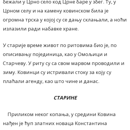
бежали у Црно село код Црне баре у збег. Ту, у
Црном селу и на камену ковинском била је
огромна трска у којој су се дању склањали, а ноћи
излазили ради набавке хране.
У старије време живот по ритовима био је, по
описивању појединица, као у Омољици и
Старчеву. У риту су са свом марвом проводили и
зиму. Ковинци су истривали стоку за коју су
плаћали агенду, као што чине и данас.
СТАРИНЕ
Приликом неког копања, у средини Ковина
нађен је ћуп златних новаца Константина