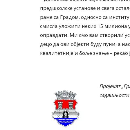
предшколске установе и свега остало
раме са Градом, односно са институ
смисла уложити неких 15 милиона у
оправдати. Ми смо вам створили ус
децо да ови објекти буду пуни, а н
квалитетније и боље знање – рекао 
Пројекат „Гр
садашњости“