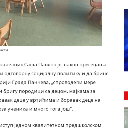
ртића
начелник Саша Павлов је, након пресецања
ди одговорну социјалну политику и да брине
рији Града Панчева, „спроводећи мере
 бригу породици са децом, мајкама за
равак деце у вртићима и боравак деце на
а ученика и много тога још“.
риступ једном квалитетном предшколском