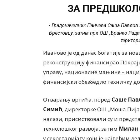
ЗА ПРЕДШКОЛ
• Градоначелник Панчева Саша Павлов н
Брестовцу, затим при ОШ „Бранко Радич
територ
Иваново је од данас богатије за но
реконструкцију финансирао Покраји
управу, националне мањине – нацио
финансијски обезбедио техничку до
Отварању вртића, поред
Саше Пав
Симић
, директорке ОШ „Моша Пијад
налази, присиствовали су и предст
технолошког развоја, затим
Милан 
у секретаријату који је највећим д