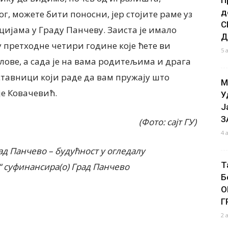
д
г, можете бити поносни, јер стојите раме уз
С
цијама у Граду Панчеву. Заиста је имало
Д
 претходне четири године које ћете ви
5 
лове, а сада је на вама родитељима и драга
аставници који раде да вам пружају што
М
је Ковачевић.
У
Ј
З
(Фото: сајт ГУ)
4 
ад Панчево – будућност у огледалу
Т
 суфинансира(о) Град Панчево
Б
О
Г
2 