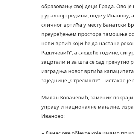
образовању свој деци Града. Ово је 
руралној средини, овде у Иванову, 
сличног вртића у месту Банатски Бр
преуређењем простора тамошње ос
ИНТЕРВЈУ
нови вртић који ће да настане реко
Еуђенија Михајлов, ди
Радичевић”, а следеће године, сигу
ЈА
Предшколске установ
зацртали и за шта се сад тренутно р
10. сезона програма „NIS
детињство“ Пландишт
изградња новог вртића капацитета 
“ ПРАКСА ЗА ЧИСТУ
СРЕЋНО ДЕТИЊСТВО
КУ
ДЕТЕТА
заједнице „Стрелиште“ – истакао је
6
5 августа, 2026
Милан Kовачевић, заменик покрајин
управу и националне мањине, израз
Иваново:
–
Данас ове објекте које имамо при