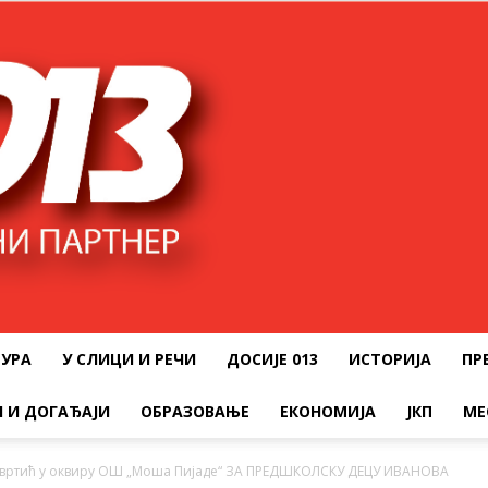
ТУРА
У СЛИЦИ И РЕЧИ
ДОСИЈЕ 013
ИСТОРИЈА
ПР
 И ДОГАЂАЈИ
ОБРАЗОВАЊЕ
ЕКОНОМИЈА
ЈКП
МЕ
 вртић у оквиру ОШ „Моша Пијаде“ ЗА ПРЕДШКОЛСКУ ДЕЦУ ИВАНОВА