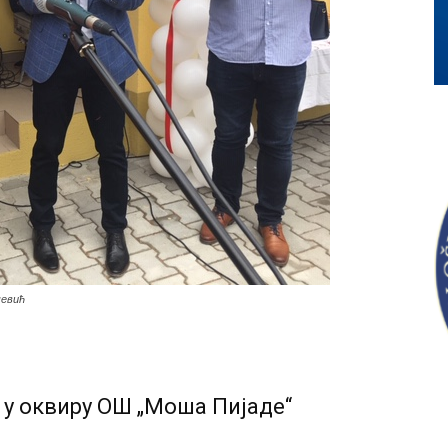
чевић
 у оквиру ОШ „Моша Пијаде“