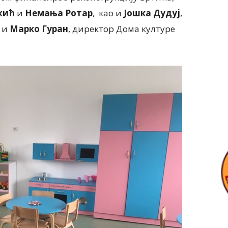
жић
и
Немања Ротар
, као и
Јошка Дудуј
,
 и
Марко Гуран
, директор Дома културе