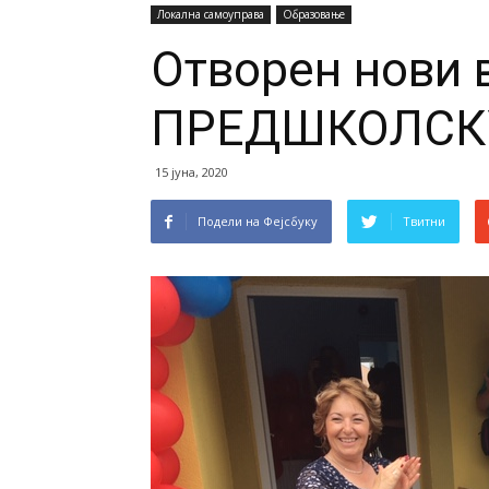
Локална самоуправа
Образовање
Отворен нови 
ПРЕДШКОЛСК
15 јуна, 2020
Подели на Фејсбуку
Твитни