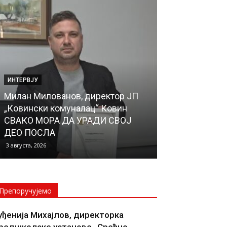
ИНТЕРВЈУ
ИНТЕРВЈУ
Милан Милованов, директор ЈП
Татјана Кока
„Ковински комуналац“ Ковин
Општине Бел
СВАКО МОРА ДА УРАДИ СВОЈ
ВРЕДИ ОНОЛ
ДЕО ПОСЛА
БРИНЕ О СВ
3 августа, 2026
2 августа, 2026
Препоручујемо
уђенија Михајлов, директорка
редшколске установе „Срећно