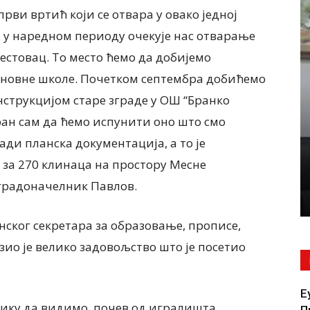
први вртић који се отвара у овако једној
а у наредном периоду очекује нас отварање
естовац. То место ћемо да добијемо
новне школе. Почетком септембра добићемо
нструкцијом старе зграде у ОШ “Бранко
ДРУШТВО
ректорка
ран сам да ћемо испунити оно што смо
е „Срећно
Милушка Хрћан, председница
ади планска документација, а то је
е СВЕ ЗА
Удружења жена „Јаношичанка“
за 270 клинаца на простору Месне
 СВАКОГ
Јаношик БАКЕ И ПРАБАКЕ СЕ НЕ
СМЕЈУ ЗАБОРАВИТИ
 градоначелник Павлов.
4 августа, 2026
ског секретара за образовање, прописе,
ио је велико задовољство што је посетио
Е
лику да видимо, почев од игралишта,
П