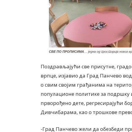
СВЕ ПО ПРОПИСИМА
… једна од просторија новог в
Поздрављајући све присутне, градо
врпце, изјавио да Град Панчево во
о свим својим грађанима на терито
популационе политике за подршку и
прворођено дете, регресирајући бо
Дивчибарама, као о трошкове превоз
-Град Панчево жели да обезбеди п