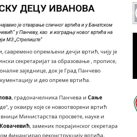
СКУ ДЕЦУ ИВАНОВА
ајавио је отварање сличног вртића и у Банатском
евић“ у Панчеву, као и изградњу новог вртића на
ији МЗ „Стрелиште“
ви, савремено опремљени дечји вртић, чију је
нски секретаријат за образовање , прописе,
налне заједнице, док је Град Панчево
кументацију и део опреме вртића.
лова
, градоначелника Панчева и
Сање
е“, у оквиру које се новоотворени вртић
авници Министарства просвете, науке и
Ковачевић
, заменик покрајинског секретара
елом финансирао реконструкцију вртића,