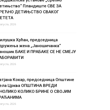
етињство“ Пландиште СВЕ ЗА
РЕЋНО ДЕТИЊСТВО СВАКОГ
ЕТЕТА
августа, 2026
илушка Хрћан, председница
дружења жена „Јаношичанка“
аношик БАКЕ И ПРАБАКЕ СЕ НЕ СМЕЈУ
АБОРАВИТИ
августа, 2026
атјана Кокар, председница Општине
ела Црква ОПШТИНА ВРЕДИ
НОЛИКО КОЛИКО БРИНЕ О СВОЈИМ
РАЂАНИМА
августа, 2026