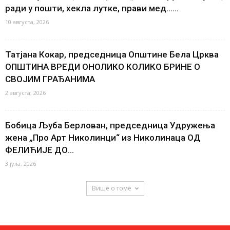
ради у пошти, хекла лутке, прави мед…...
10 августа, 2026
Татјана Кокар, председница Општине Бела Црква
ОПШТИНА ВРЕДИ ОНОЛИКО КОЛИКО БРИНЕ О
СВОЈИМ ГРАЂАНИМА
2 августа, 2026
Бобица Љуба Берлован, председница Удружења
жена „Про Арт Николинци“ из Николинаца ОД
ФЕЛИЋИЈЕ ДО...
3 јула, 2026
Више о томе