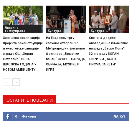
Локална
самоуправа
Култура
Култура
Завршена реализација
На Градском тргу
Свечана доделе
пројекта реконструкције
свечано отворен 27.
овогодишње књижевне
и енергетске санације
Међународни фестивал
награде „Васко Попа“,
зграде ОШ „Зоран
фолклора „Вршачки
32. по реду ЗОРАН
Петровић“ НОВА
венац“ СУСРЕТ НАРОДА,
ЋИРИЋ И „ТАЈНА
ШКОЛСКА ГОДИНА У
ОБИЧАЈА, МУЗИКЕ И
ПИСМА ЗА КЕТИ“
НОВОМ АМБИЈЕНТУ
ИГРЕ
ОСТАНИТЕ ПОВЕЗАНИ
0
Фанова
ЛАЈКУЈ