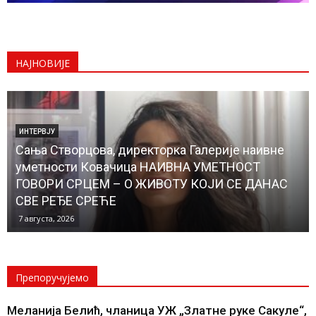
НАЈНОВИЈЕ
ИНТЕРВЈУ
Сања Створцова, директорка Галерије наивне
уметности Ковачица НАИВНА УМЕТНОСТ
ГОВОРИ СРЦЕМ – О ЖИВОТУ КОЈИ СЕ ДАНАС
СВЕ РЕЂЕ СРЕЋЕ
7 августа, 2026
Препоручујемо
Меланија Белић, чланица УЖ „Златне руке Сакуле“,