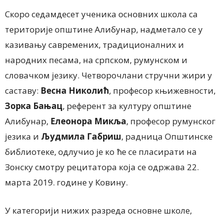
Скоро седамдесет ученика основних школа са
територије општине Алибунар, надметало се у
казивању савремених, традиционалних и
народних песама, на српском, румунском и
словачком језику. Четворочлани стручни жири у
саставу:
Весна Николић
, професор књижевности,
Зорка Бањац
, референт за културу општине
Алибунар,
Елеонора Микља
, професор румунског
језика и
Људмила Габриш
, радница Општинске
библиотеке, одлучио је ко ће се пласирати на
Зонску смотру рецитатора која се одржава 22.
марта 2019. године у Ковину.
У категорији нижих разреда основне школе,