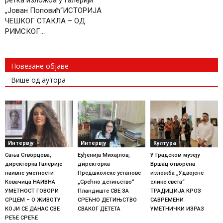
ретка изложба у Галерији
„Јован Поповић“ИСТОРИЈА
ЧЕШКОГ СТАКЛА – ОД
РИМСКОГ…
Повезане објаве
Више од аутора
Интервју
Интервју
Култура
Сања Створцова,
Еуђенија Михајлов,
У Градском музеју
директорка Галерије
директорка
Вршац отворена
наивне уметности
Предшколске установе
изложба „Удвојене
Ковачица НАИВНА
„Срећно детињство“
слике света“
УМЕТНОСТ ГОВОРИ
Пландиште СВЕ ЗА
ТРАДИЦИЈА КРОЗ
СРЦЕМ – О ЖИВОТУ
СРЕЋНО ДЕТИЊСТВО
САВРЕМЕНИ
КОЈИ СЕ ДАНАС СВЕ
СВАКОГ ДЕТЕТА
УМЕТНИЧКИ ИЗРАЗ
РЕЂЕ СРЕЋЕ