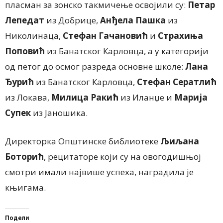
пласман за зонско такмичење освојили су:
Петар
Лепедат
из Добрице,
Анђела Пашка
из
Николинаца,
Стефан Гачановић
и
Страхиња
Поповић
из Банатског Карловца, а у категорији
од петог до осмог разреда основне школе:
Лана
Ђурић
из Банатског Карловца,
Стефан Сератлић
из Локава,
Милица Ракић
из Иланџе и
Марија
Супек
из Јаношика.
Директорка Општинске библиотеке
Љиљана
Боторић
, рецитаторе који су на овогодишњој
смотри имали највише успеха, наградила је
књигама.
Подели