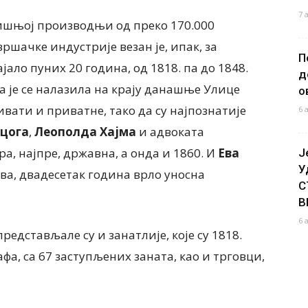
7 
дишњој производњи од преко 170.000
ршачке индустрије везан је, ипак, за
П
ајало пуних 20 година, од 1818. па до 1848.
д
а је се налазила на крају данашње Улице
о
ивати и приватне, тако да су најпознатије
6 
рцога
,
Леополда
Хајма
и адвоката
ара, најпре, државна, а онда и 1860. И
Ева
Ј
У
ова, двадесетак година врло уносна
С
В
6 
едстављале су и занатлије, које су 1818.
фа, са 67 заступљених заната, као и трговци,