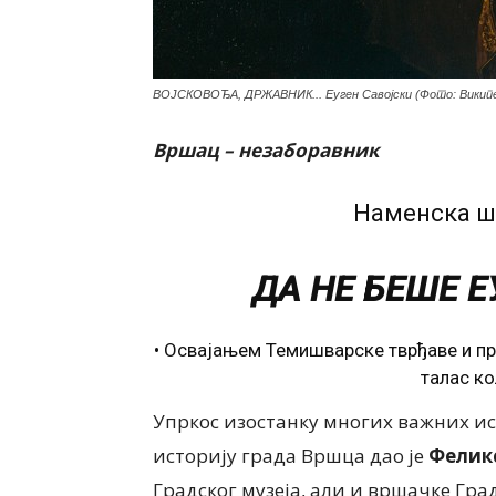
ВОЈСКОВОЂА, ДРЖАВНИК... Еуген Савојски (Фото: Википе
Вршац – незаборавник
Наменска ш
ДА НЕ БЕШЕ 
• Освајањем Темишварске тврђаве и пр
талас ко
Упркос изостанку многих важних ис
историју града Вршца дао је
Фелик
Градског музеја, али и вршачке Гра