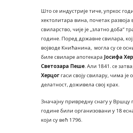
Што се индустрије тиче, упркос го
хектолитара вина, почетак развоја в
свиларство, чије је „златно доба“ тр
године. Поред државне свилара, кој
војводе Книћанина, могла су се осн
биле свиларе апотекара
Јосифа Хе
Светозара Пеше
. Али 1841. се затв
Херцог
гаси своју свилару, чима је 
делатност, доживела свој крах.
Значајну привредну снагу у Вршцу пр
године били организовани у 18 есна
који су већ 1796.