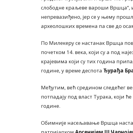
слободне краљеве вароши Вршца“, и
непревазиђено, јер се у њему прошл
археолошких времена па све до осам
По Милекеру се настанак Вршца пов
почетком 14. века, који су а под на
крајевима који су тих година припа
године, у време деспота
Ђурађа Бр
Међутим, већ средином следећег век
потпадају под власт Турака, који ћ
године.
Обимније насељавање Вршца настаје
патријархом
Арсенијем
III
Чарноје