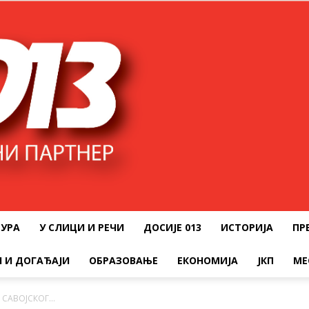
ТУРА
У СЛИЦИ И РЕЧИ
ДОСИЈЕ 013
ИСТОРИЈА
ПР
 И ДОГАЂАЈИ
ОБРАЗОВАЊЕ
ЕКОНОМИЈА
ЈКП
МЕ
А САВОЈСКОГ…