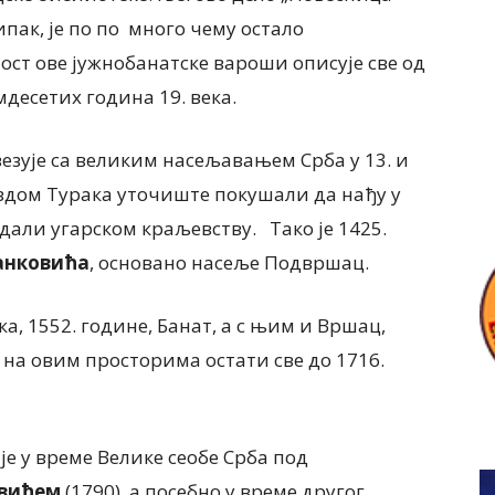
пак, је по по много чему остало
ост ове јужнобанатске вароши описује све од
десетих година 19. века.
езује са великим насељавањем Срба у 13. и
јездом Турака уточиште покушали да нађу у
дали угарском краљевству. Тако је 1425.
анковића
, основано насеље Подвршац.
а, 1552. године, Банат, а с њим и Вршац,
е на овим просторима остати све до 1716.
 у време Велике сеобе Срба под
вићем
(1790), а посебно у време другог