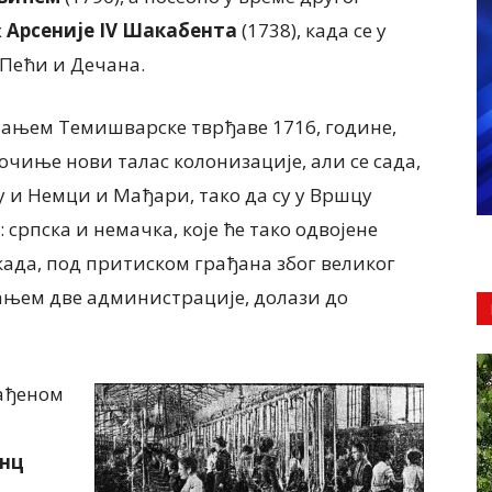
х
Арсеније
IV
Шакабента
(1738), када се у
 Пећи и Дечана.
ајањем Темишварске тврђаве 1716, године,
почиње нови талас колонизације, али се сада,
ју и Немци и Мађари, тако да су у Вршцу
 српска и немачка, које ће тако одвојене
 када, под притиском грађана због великог
њем две администрације, долази до
ађеном
нц