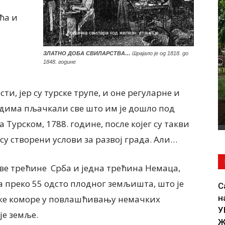
ућа и
ЛОКАЛНА САМОУПРАВА
кторка
Почели радови на изградњи
ЗЛАТНО ДОБА СВИЛАРСТВА…
трајало је од 1818. до
ости
водовода до Банатског Новог
у
1848. године
ЕТНОСТ
Села, чиме ће и ово место бити
ИВОТУ
прикључено на градску
ти, јер су турске трупе, и оне регуларне и
РЕЂЕ
водоводну мрежу КОНАЧНО ЋЕ
НОВОСЕЉАНИ ИМАТИ...
адима пљачкали све што им је дошло под
6 августа, 2026
а Турском, 1788. године, после којег су такви
у створени услови за развој града. Али…
две трећине Срба и једна трећина Немаца,
а преко 55 одсто плодног земљишта, што је
С
н
ке коморе у повлашћивању немачких
У
је земље.
Ж