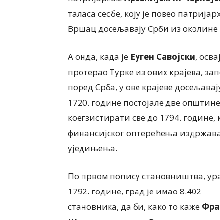
таласа сеобе, коју је повео патријар
Вршац досељавају Срби из околине
А онда, када је
Еуген Савојски
, осв
протерао Турке из ових крајева, за
поред Срба, у ове крајеве досељава
1720. године постојале две општине:
коегзистирати све до 1794. године,
финансијског оптерећења издржава
уједињења.
По првом попису становништва, ур
1792. године, град је имао 8.402
становника, да би, како то каже
Фра