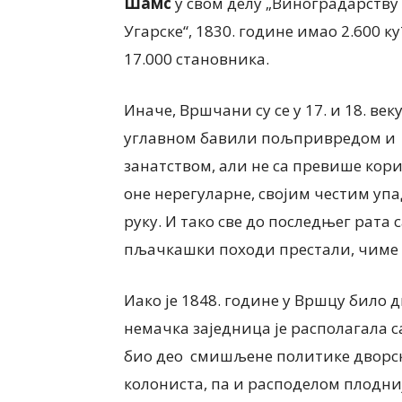
Шамс
у свом делу „Виноградарству
Угарске“, 1830. године имао 2.600 к
ИНТЕРВЈУ
17.000 становника.
Сања Створцова, дире
Галерије наивне уметн
Иначе, Вршчани су се у 17. и 18. век
 Хрћан, председница
Ковачица НАИВНА УМ
углавном бавили пољпривредом и
ња жена „Јаношичанка“
ГОВОРИ СРЦЕМ – О Ж
 БАКЕ И ПРАБАКЕ СЕ НЕ
занатством, али не са превише корис
КОЈИ СЕ ДАНАС СВЕ 
ЗАБОРАВИТИ
СРЕЋЕ
оне нерегуларне, својим честим уп
026
7 августа, 2026
руку. И тако све до последњег рата с
пљачкашки походи престали, чиме с
Иако је 1848. године у Вршцу било 
немачка заједница је располагала с
био део смишљене политике дворс
колониста, па и расподелом плодни