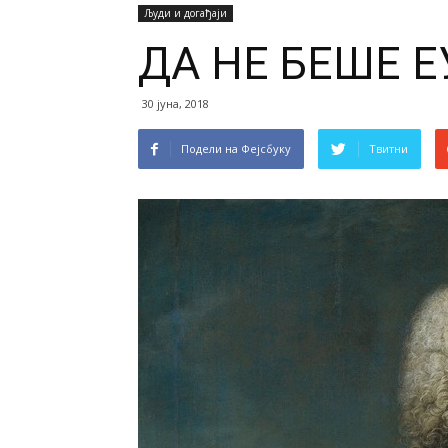
Људи и догађаји
ДА НЕ БЕШЕ 
30 јуна, 2018
Подели на Фејсбуку
Твитни