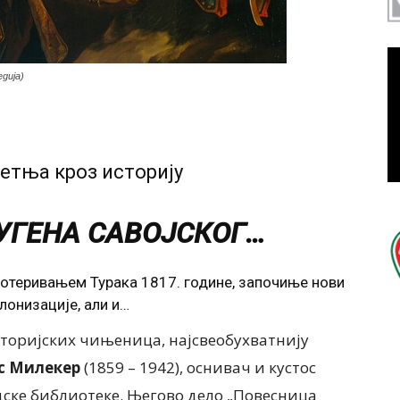
дија)
етња кроз историју
ЕУГЕНА САВОЈСКОГ…
отеривањем Турака 1817. године, започиње нови
лонизације, али и…
торијских чињеница, најсвеобухватнију
с Милекер
(1859 – 1942), оснивач и кустос
дске библиотеке. Његово дело „Повесница