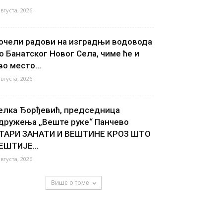
августа, 2026
очели радови на изградњи водовода
о Банатског Новог Села, чиме ће и
во место...
августа, 2026
елка Ђорђевић, председница
дружења „Веште руке“ Панчево
ТАРИ ЗАНАТИ И ВЕШТИНЕ КРОЗ ШТО
ЕШТИЈЕ...
августа, 2026
Више о томе