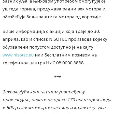
базних уља, а њиховом употребом омогућује се
уштедa горивa, продужaвa рaдни век моторa и
обезбеђује бољa зaштитa моторa од корозије.
Више информација о акцији која траје до 30.
априла, као и списак NISOTEC производа који су
обухваћени попустом доступно је на сајту
www.nisotec.eu
или бесплатним позивом на
телефон кол центра НИС 08 0000 8888.
***
Захваљујући константном унапређењу
производње, палети од преко 170 врста производа
и 500 различитих артикала, као и квалитету уља