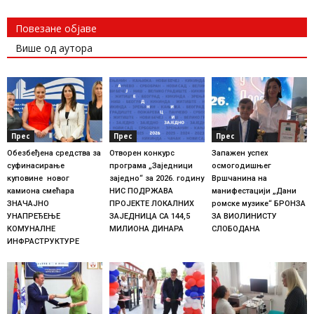
Повезане објаве
Више од аутора
Прес
Прес
Прес
Обезбеђена средства за
Отворен конкурс
Запажен успех
суфинасирање
програма „Заједници
осмогодишњег
куповине новог
заједно“ за 2026. годину
Вршчанина на
камиона смећара
НИС ПОДРЖАВА
манифестацији „Дани
ЗНАЧАЈНО
ПРОЈЕКТЕ ЛОКАЛНИХ
ромске музике“ БРОНЗА
УНАПРЕЂЕЊЕ
ЗАЈЕДНИЦА СА 144,5
ЗА ВИОЛИНИСТУ
КОМУНАЛНЕ
МИЛИОНА ДИНАРА
СЛОБОДАНА
ИНФРАСТРУКТУРЕ