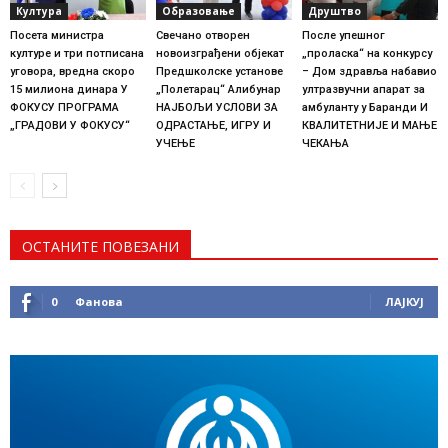
Култура
Образовање
Друштво
Посета министра
Свечано отворен
После упешног
културе и три потписана
новоизграђени објекат
„проласка“ на конкурсу
уговора, вредна скоро
Предшколске установе
– Дом здравља набавио
15 милиона динара У
„Полетарац“ Алибунар
ултразвучни апарат за
ФОКУСУ ПРОГРАМА
НАЈБОЉИ УСЛОВИ ЗА
амбуланту у Баранди И
„ГРАДОВИ У ФОКУСУ“
ОДРАСТАЊЕ, ИГРУ И
КВАЛИТЕТНИЈЕ И МАЊЕ
УЧЕЊЕ
ЧЕКАЊА
ОСТАНИТЕ ПОВЕЗАНИ
0
Фанова
ЛАЈКУЈ