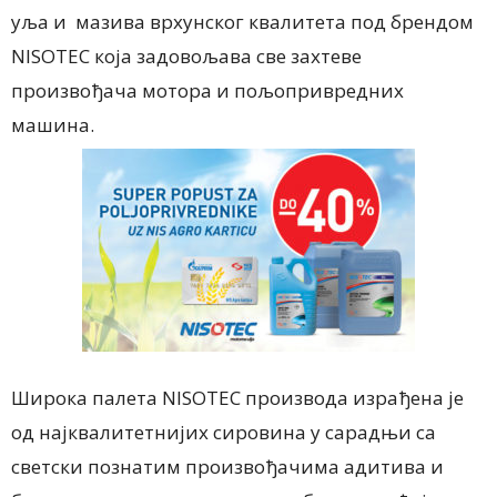
уља и мазива врхунског квалитета под брендом
NISOTEC која задовољава све захтеве
произвођача мотора и пољопривредних
машина.
Широка палета NISOTEC производа израђена је
од најквалитетнијих сировина у сарадњи са
светски познатим произвођачима адитива и