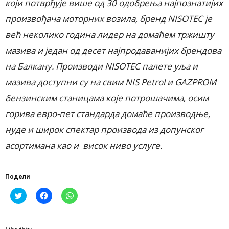
који потврђује више од 30 одобрења најпознатијих
произвођача моторних возила, бренд NISOTEC је
већ неколико година лидер на домаћем тржишту
мазива и један од десет најпродаванијих брендова
на Балкану. Производи NISOTEC палете уља и
мазива доступни су на свим NIS Petrol и GAZPROM
бензинским станицама које потрошачима
,
осим
горива евро-пет стандарда домаће производње,
нуде и широк спектар производа из допунског
асортимана
као и висок ниво услуге.
Подели
Click
Click
Click
to
to
to
share
share
share
on
on
on
Twitter
Facebook
WhatsApp
(Opens
(Opens
(Opens