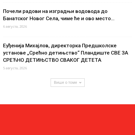
Почели радови на изградњи водовода до
Банатског Новог Села, чиме ће и ово место...
6 августа, 2026
Еуђенија Михајлов, директорка Предшколске
установе „Срећно детињство“ Пландиште СВЕ ЗА
СРЕЋНО ДЕТИЊСТВО СВАКОГ ДЕТЕТА
5 августа, 2026
Више о томе