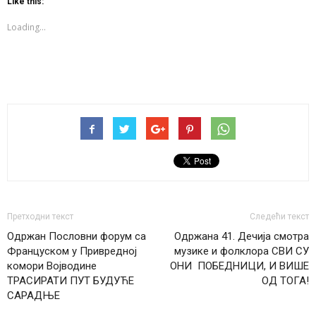
Like this:
in
in
in
new
new
new
window)
window)
window)
Loading...
Претходни текст
Следећи текст
Одржан Пословни форум са
Одржана 41. Дечија смотра
Француском у Привредној
музике и фолклора СВИ СУ
комори Војводине
ОНИ ПОБЕДНИЦИ, И ВИШЕ
ТРАСИРАТИ ПУТ БУДУЋЕ
ОД ТОГА!
САРАДЊЕ