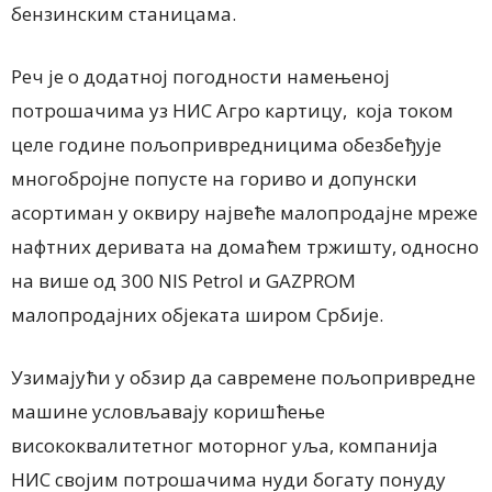
бензинским станицама.
Реч је о додатној погодности намењеној
пoтрошачима уз НИС Агро картицу, која током
целе године пољопривредницима обезбеђује
многобројне попусте на гориво и допунски
асортиман у оквиру највеће малопродајне мреже
нафтних деривата на домаћем тржишту, односно
на више од 300 NIS Petrol и GAZPROM
малопродајних објеката широм Србије.
Узимајући у обзир да савремене пољопривредне
машине условљавају коришћење
висококвалитетног моторног уља, компанија
НИС својим потрошачима нуди богату понуду