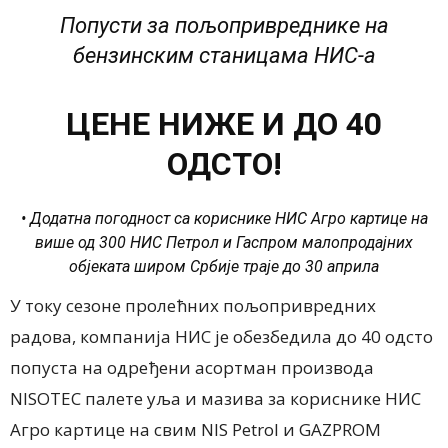
Попусти за пољопривреднике на
бензинским станицама НИС-а
ЦЕНЕ НИЖЕ И ДО 40
ОДСТО!
• Додатна погодност са кориснике НИС Агро картице на
више од 300 НИС Петрол и Гаспром малопродајних
објеката широм Србије траје до 30 априла
У току сезоне пролећних пољопривредних
радова, компанија НИС је обезбедила до 40 одсто
попуста на одређени асортман производа
NISOTEC палете уља и мазива за кориснике НИС
Агро картице на свим NIS Petrol и GAZPROM