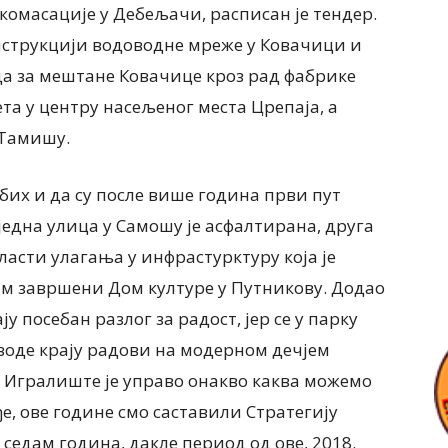
комасације у Дебељачи, расписан је тендер.
нструкцији водоводне мреже у Ковачици и
ода за мештане Ковачице кроз рад фабрике
ета у центру насељеног места Црепаја, а
 Тамишу.
бих и да су после више година први пут
једна улица у Самошу је асфалтирана, друга
асти улагања у инфрастурктуру која је
м завршени Дом културе у Путникову. Додао
 посебан разлог за радост, јер се у парку
воде крају радови на модерном дечјем
 Игралиште је управо онакво каква можемо
е, ове године смо саставили Стратегију
 седам година, дакле период од ове, 2018.