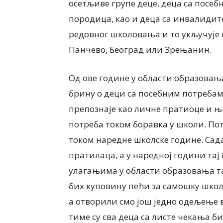
осетљиве групе деце, деца са посе
породица, као и деца са инвалидите
редовног школовања и то укључује св
Панчево, Београд или Зрењанин.
Од ове године у области образовања
ИНТЕРВЈУ
брину о деци са посебним потреба
Сања Створцова, дире
препознаје као личне пратиоце и њ
Галерије наивне уметн
 Хрћан, председница
Ковачица НАИВНА УМ
потреба током боравка у школи. По
ња жена „Јаношичанка“
ГОВОРИ СРЦЕМ – О Ж
током наредне школске године. Са
 БАКЕ И ПРАБАКЕ СЕ НЕ
КОЈИ СЕ ДАНАС СВЕ 
пратилаца, а у наредној години тај 
ЗАБОРАВИТИ
СРЕЋЕ
улагањима у области образовања та
026
7 августа, 2026
бих куповину пећи за самошку школу
а отворили смо још једно одељење 
тиме су сва деца са листе чекања 