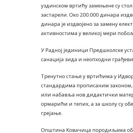
уздинском вртићу замењене су столи
застарели. Око 200.000 динара издвој
динара је издвојено за замену елек
активностима у великој мери побо
У Радној јединици Предшколске уста
санација зида и неопходни грађев
Тренутно стање у вртићима у Идвор
стандардима прописаним законом, п
или набавља нов дидактички матер
ормарићи и тепих, а за школу су об
грејање.
Општина Ковачица породиљама обезб