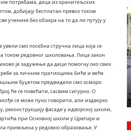
бним потребама, деца из хранитељских
том, добијају бесплатан превоз током
е ученике без обзира на то да ли путују у
 увели смо посебна стручна лица која се
ЛОКАЛНА САМОУПРАВА
ма током редовног школовања. Лица закон
кторка
Почели радови на изградњи
ихово је задужење да деци помогну око свих
ости
водовода до Банатског Новог
ЕТНОСТ
Села, чиме ће и ово место бити
требе за личним пратиоцима биће и веће
ИВОТУ
прикључено на градску
дашњим буџетом предвидели смо осморо
РЕЂЕ
водоводну мрежу КОНАЧНО ЋЕ
број ће се повећати, сасвим сигурно. О
НОВОСЕЉАНИ ИМАТИ...
кође се може пуно говорити, али издвојио
6 августа, 2026
, реконструкцију фасаде у идворској школи,
вртића при Основној школи у Црепаји и
била примљена у редовно образовање. У