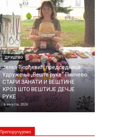
ДРУШТВО
ИНТЕРВЈУ
Јелка Ђорђевић, председница
Еуђенија Мих
Удружења „Веште руке“ Панчево
Предшколске 
СТАРИ ЗАНАТИ И ВЕШТИНЕ
детињство“ 
КРОЗ ШТО ВЕШТИЈЕ ДЕЧЈЕ
СРЕЋНО ДЕТ
РУКЕ
ДЕТЕТА
6 августа, 2026
5 августа, 2026
Препоручујемо