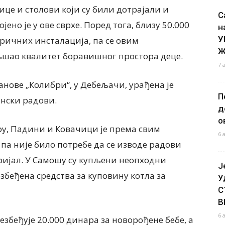
це и столови који су били дотрајали и
С
ено је у ове сврхе. Поред тога, близу 50.000
н
У
тричних инсталација, па се овим
Ж
љшао квалитет боравишног простора деце.
7 
нове „Колибри“, у Дебељачи, урађена је
П
ински радови.
д
о
у, Падини и Ковачици је према свим
6 
а није било потребе да се изводе радови
ијал. У Самошу су купљени неопходни
Ј
езбеђена средства за куповину котла за
У
С
В
6 
еђује 20.000 динара за новорођене бебе, а