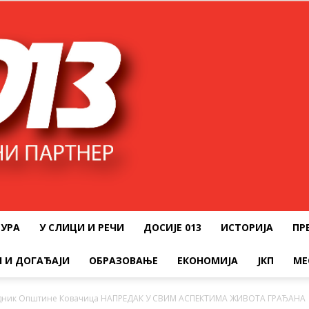
ТУРА
У СЛИЦИ И РЕЧИ
ДОСИЈЕ 013
ИСТОРИЈА
ПР
 И ДОГАЂАЈИ
ОБРАЗОВАЊЕ
ЕКОНОМИЈА
ЈКП
МЕ
едник Општине Ковачица НАПРЕДАК У СВИМ АСПЕКТИМА ЖИВОТА ГРАЂАНА