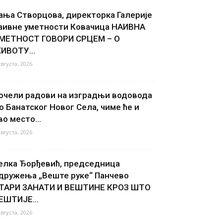
ања Створцова, директорка Галерије
аивне уметности Ковачица НАИВНА
МЕТНОСТ ГОВОРИ СРЦЕМ – О
ИВОТУ...
августа, 2026
очели радови на изградњи водовода
о Банатског Новог Села, чиме ће и
во место...
августа, 2026
елка Ђорђевић, председница
дружења „Веште руке“ Панчево
ТАРИ ЗАНАТИ И ВЕШТИНЕ КРОЗ ШТО
ЕШТИЈЕ...
августа, 2026