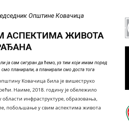
редседник Општине Ковачица
М АСПЕКТИМА ЖИВОТА
РАЂАНА
али ја сам сигуран да ћемо, уз тим који имам поред
 смо планирали, а планирали смо доста тога
а општину Ковачица била је вишеструко
ећи. Наиме, 2018. годину је обележило
у области инфраструктуре, образовања,
кле, побољшање у свим аспектима живота