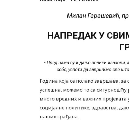
Милан Гарашевић, п
НАПРЕДАК У СВИ
Г
• Пред нама су и даље велики изазови, 
себе, успети да завршимо све што
Година која се полако завршава, з
успешна, можемо то са сигурношћу р
много вредних и важних пројеката 
социјалне политике, здравства, да
наших грађана.