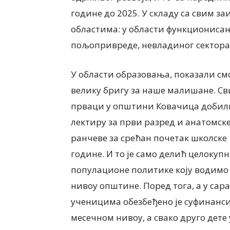
године до 2025. У складу са свим 
областима: у области функционисањ
пољопривреде, невладиног сектора
У области образовања, показали см
велику бригу за наше малишане. Св
прваци у општини Ковачица добил
лектиру за први разред и анатомск
ранчеве за срећан почетак школске
године. И то је само делић целокупн
популационе политике коју водимо
нивоу општине. Поред тога, а у са
ученицима обезбеђено је суфинанси
месечном нивоу, а свако друго дете 