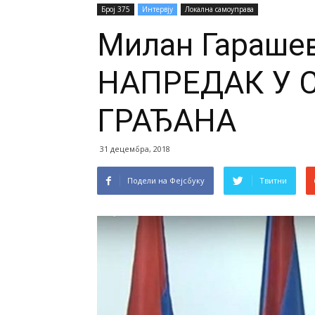
Број 375
Интервју
Локална самоуправа
Милан Гарашев
НАПРЕДАК У 
ГРАЂАНА
31 децембра, 2018
Подели на Фејсбуку
Твитни