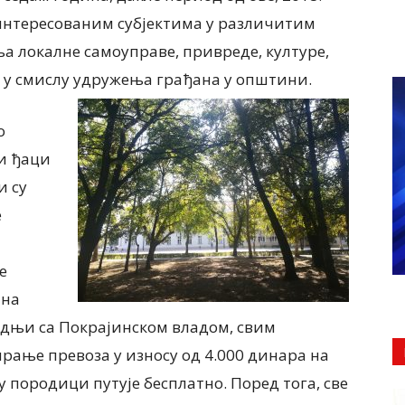
заинтересованим субјектима у различитим
а локалне самоуправе, привреде, културе,
 у смислу удружења грађана у општини.
о
и ђаци
и су
е
е
 на
радњи са Покрајинском владом, свим
рање превоза у износу од 4.000 динара на
у породици путује бесплатно. Поред тога, све