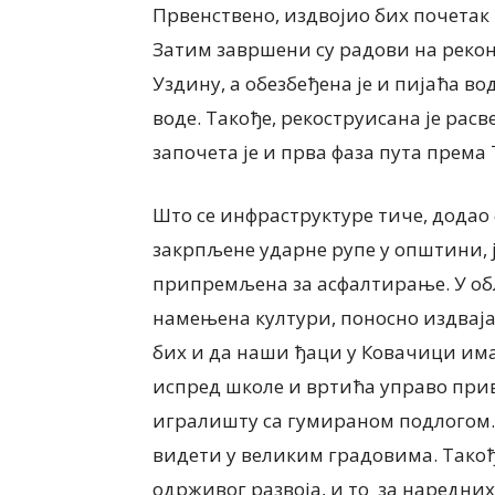
Првенствено, издвојио бих почетак 
Затим завршени су радови на реко
Уздину, а обезбеђена је и пијаћа в
воде. Такође, рекоструисана је расв
започета је и прва фаза пута према
Што се инфраструктуре тиче, додао 
закрпљене ударне рупе у општини, 
припремљена за асфалтирање. У обл
намењена култури, поносно издваја
бих и да наши ђаци у Ковачици имају
испред школе и вртића управо при
игралишту са гумираном подлогом.
видети у великим градовима. Такођ
одрживог развоја, и то за наредних