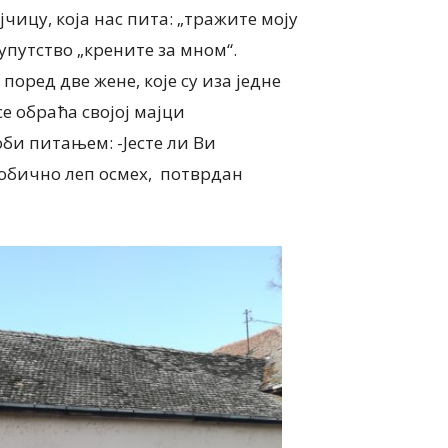
чицу, која нас пита: „тражите моју
упутство „крените за мном“.
поред две жене, које су иза једне
се обраћа својој мајци
соби питањем: -Јесте ли Ви
еобично леп осмех, потврдан
ИНТЕРВЈУ
ђевић, председница
Еуђенија Михајлов, дире
„Веште руке“ Панчево
Предшколске установе „
НАТИ И ВЕШТИНЕ
детињство“ Пландиште 
 ВЕШТИЈЕ ДЕЧЈЕ
СРЕЋНО ДЕТИЊСТВО С
ДЕТЕТА
5 августа, 2026