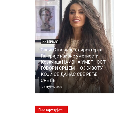
ИНТЕРВЈУ
Сања Створцова, директорка
Галерије наивне уметности
Ковачица НАИВНА УМЕТНОСТ
ГОВОРИ СРЦЕМ – О ЖИВОТУ
КОЈИ СЕ ДАНАС СВЕ РЕЂЕ
СРЕЋЕ
7 августа, 2026
Препоручујемо