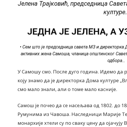
Јелена Трајковић, председница Саве
културе
ЈЕДНА ЈЕ ЈЕЛЕНА, А 
• Сем што је председница савета МЗ и директорка 
активних жена Самоша, чланица општинског Савета
одбора…
У Самошу смо. После дуго година. Идемо да 
коју знамо да је директорка Дома културе „
смо мало знали, али о томе мало касније.
Самош је почео да се насељава од 1802. до 1
Румунима из Чавоша. Наследници Марије Те
монархије хтели су по сваку цену да ојачују Во