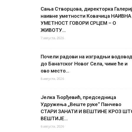
Сања Створцова, директорка Галери
наивне уметности Ковачица НАИВНА
УМЕТНОСТ ГОВОРИ СРЦЕМ – О
ЖИВОТУ...
7 августа, 2026
Почели радови на изградњи водово
до Банатског Новог Села, чиме ће и
ово место...
6 августа, 2026
Јелка Ђорђевић, председница
Удружења „Веште руке“ Панчево
СТАРИ ЗАНАТИ И ВЕШТИНЕ КРОЗ ШТ
ВЕШТИЈЕ...
6 августа, 2026