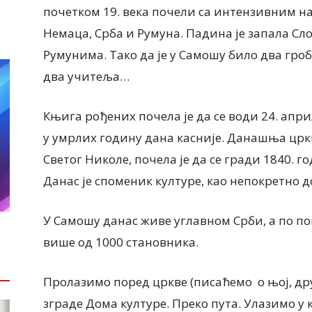
почетком 19. века почели са интензивним 
Немаца, Срба и Румуна. Падина је запала С
Румунима. Тако да је у Самошу било два гро
два учитеља…
Књига рођених почела је да се води 24. апр
у умрлих годину дана касније. Данашња црк
Светог Николе, почела је да се гради 1840. го
Данас је споменик културе, као непокретно д
У Самошу данас живе углавном Срби, а по по
више од 1000 становника.
Пролазимо поред цркве (писаћемо о њој, др
зграде Дома културе. Преко пута. Улазимо у к