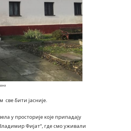
дана
м све бити јасније.
ела у просторије које припадају
„Владимир Фијат“, где смо уживали