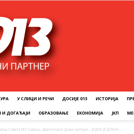
ТУРА
У СЛИЦИ И РЕЧИ
ДОСИЈЕ 013
ИСТОРИЈА
ПР
 И ДОГАЂАЈИ
ОБРАЗОВАЊЕ
ЕКОНОМИЈА
ЈКП
МЕ
ница Савета МЗ Самош, директорка Дома културе… ЈЕДНА ЈЕ ЈЕЛЕНА,...