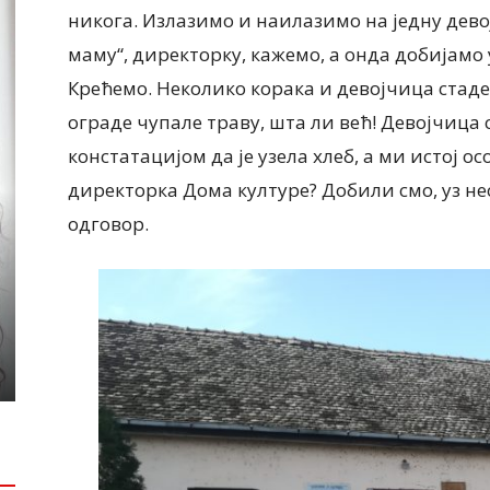
никога. Излазимо и наилазимо на једну девој
маму“, директорку, кажемо, а онда добијамо 
Крећемо. Неколико корака и девојчица стаде 
ограде чупале траву, шта ли већ! Девојчица 
констатацијом да је узела хлеб, а ми истој о
ЛОКАЛНА САМОУПРАВА
директорка Дома културе? Добили смо, уз н
ДРУШТВО
Почели радови на изградњи
одговор.
водовода до Банатског Новог
Јелка Ђор
Села, чиме ће и ово место бити
Удружења 
прикључено на градску
СТАРИ ЗА
водоводну мрежу КОНАЧНО ЋЕ
КРОЗ ШТО
НОВОСЕЉАНИ ИМАТИ...
РУКЕ
6 августа, 2026
6 августа, 2026