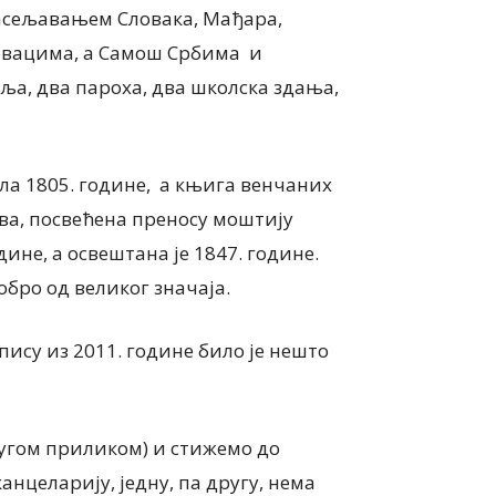
насељавањем Словака, Мађара,
ловацима, а Самош Србима и
бља, два пароха, два школска здања,
ила 1805. године, а књига венчаних
ва, посвећена преносу моштију
дине, а освештана је 1847. године.
обро од великог значаја.
пису из 2011. године било је нешто
угом приликом) и стижемо до
анцеларију, једну, па другу, нема