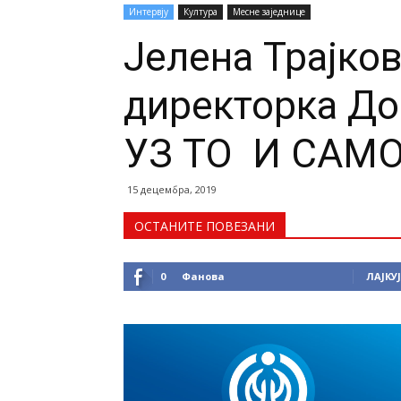
Интервју
Култура
Месне заједнице
Јелена Трајко
директорка До
УЗ ТО И САМ
15 децембра, 2019
ОСТАНИТЕ ПОВЕЗАНИ
0
Фанова
ЛАЈКУЈ