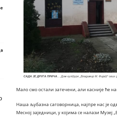
је
да
САДА ЈЕ ДРУГА ПРИЧА
… Дом културе „Владимир М. Фијат“ ових 
Мало смо остали затечени, али касније ће на
О
Наша љубазна саговорница, најпре нас је одв
Месној заједници, у којима се налази Музеј 