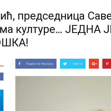
вић, председница Сав
ма културе… ЈЕДНА Ј
ОШКА!
Подели на Фејсбуку
Твитни