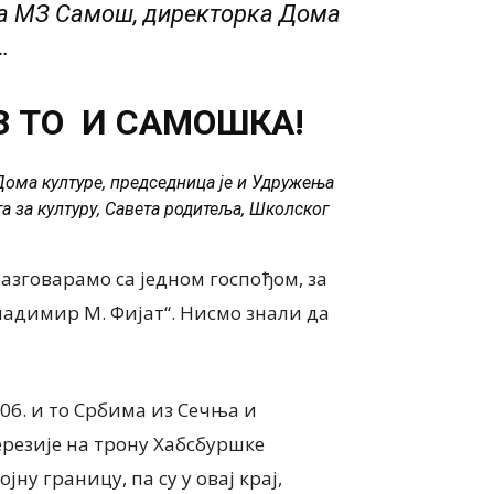
та МЗ Самош, директорка Дома
…
УЗ ТО И САМОШКА!
Дома културе, председница је и Удружења
 за културу, Савета родитеља, Школског
разговарамо са једном госпођом, за
Владимир М. Фијат“. Нисмо знали да
806. и то Србима из Сечња и
резије на трону Хабсбуршке
јну границу, па су у овај крај,