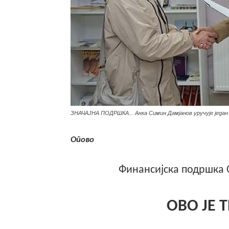
ЗНАЧАЈНА ПОДРШКА... Анка Симин Дамјанов уручује један 
Опово
Финансијска подршка
ОВО ЈЕ Т