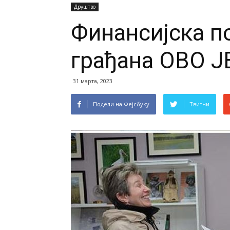
Друштво
Финансијска 
грађана ОВО Ј
31 марта, 2023
Подели на Фејсбуку
Твитни