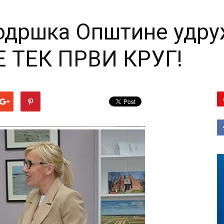
подршка Општине удр
Е ТЕК ПРВИ КРУГ!