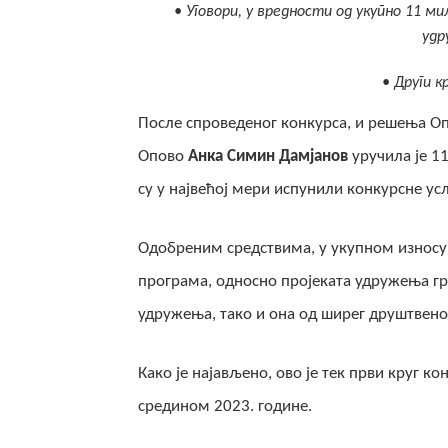
• Уговори, у вредности од укупно 11 м
удр
• Други к
После спроведеног конкурса, и решења О
Опово
Анка Симин Дамјанов
уручила је 1
су у највећој мери испунили конкурсне ус
Одобреним средствима, у укупном износу
програма, односно пројеката удружења гра
удружења, тако и она од ширег друштвеног
Како је најављено, ово је тек први круг кон
средином 2023. године.