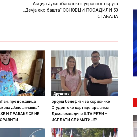
Акција Јужнобанатског управног округа
„Дечја еко башта“ ОСНОВЦИ ПОСАДИЛИ 50
СТАБАЛА
Друштво
рћан, председница
Бројни бенефити за кориснике
жена „Јаношичанка“
Студентске картице вршачког
АКЕ И ПРАБАКЕ СЕ НЕ
Дома омладине ШТА РЕЋИ –
БОРАВИТИ
ИСПЛАТИ СЕ ИМАТИ ЈЕ!