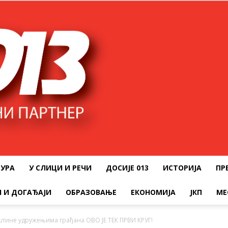
ТУРА
У СЛИЦИ И РЕЧИ
ДОСИЈЕ 013
ИСТОРИЈА
ПР
 И ДОГАЂАЈИ
ОБРАЗОВАЊЕ
ЕКОНОМИЈА
ЈКП
МЕ
тине удружењима грађана ОВО ЈЕ ТЕК ПРВИ КРУГ!