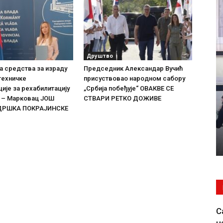
Друштво
а средства за израду
Председник Александар Вучић
техничке
присуствовао народном сабору
ије за рехабилитацију
„Србија побеђује“ ОВАКВЕ СЕ
ц – Марковац ЈОШ
СТВАРИ РЕТКО ДОЖИВЕ
ДРШКА ПОКРАЈИНСКЕ
С
н