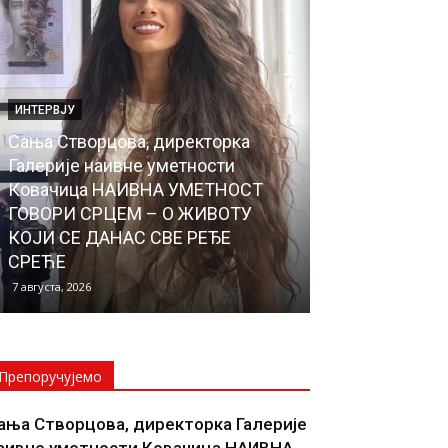
ИНТЕРВЈУ
ЛОКАЛНА САМОУ
Сања Створцова, директорка
Почели радов
Галерије наивне уметности
водовода до 
Ковачица НАИВНА УМЕТНОСТ
Села, чиме ће
ГОВОРИ СРЦЕМ – О ЖИВОТУ
прикључено н
КОЈИ СЕ ДАНАС СВЕ РЕЂЕ
водоводну м
СРЕЋЕ
НОВОСЕЉАНИ
7 августа, 2026
6 августа, 2026
Препоручујемо
ања Створцова, директорка Галерије
аивне уметности Ковачица НАИВНА