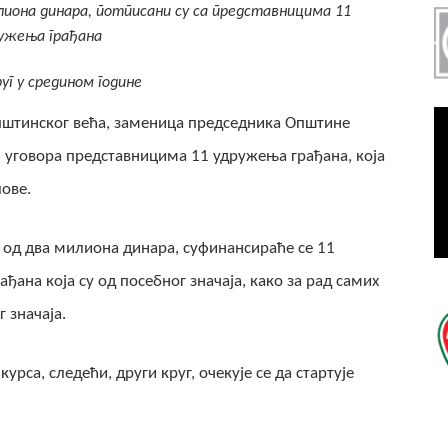
илиона динара, потписани су са представницима 11
ужења грађана
руг у средином године
пштинског већа, заменица председника Општине
1 уговора представницима 11 удружења грађана, која
лове.
 од два милиона динара, суфинансираће се 11
ђана која су од посебног значаја, како за рад самих
 значаја.
курса, следећи, други круг, очекује се да стартује