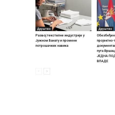
Друштво
Друштво
Развој текстилне индустрије у
Обезбеђен
Јужном Банату и промене
пројектно-
потрошачких навика
документац
пута Врша
ЈЕДНА ПО
ВЛАДЕ