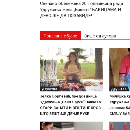
Свечано обележена 20. годишњица рада
Удружења жена „Бакице“ БАКИЦАМА И
ДЕВОЈКЕ ДА ПОЗАВИДЕ!
Повезане објаве
Више од аутора
Друштво
Друштво
Јелка Ђорђевић, председница
Милушка Х
Удружења „Веште руке“ Панчево
Удружења 
СТАРИ ЗАНАТИ И ВЕШТИНЕ КРОЗ
Јаношик Б
ШТО ВЕШТИЈЕ ДЕЧЈЕ РУКЕ
СМЕЈУ ЗА