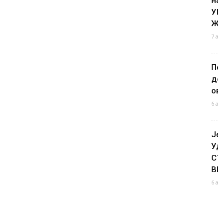
У
Ж
7 
П
д
о
6 
Ј
У
С
В
6 