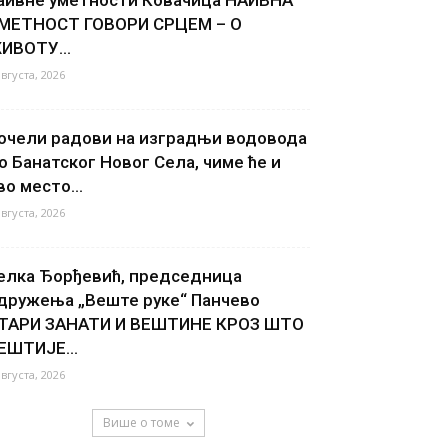
МЕТНОСТ ГОВОРИ СРЦЕМ – О
ИВОТУ...
августа, 2026
очели радови на изградњи водовода
о Банатског Новог Села, чиме ће и
во место...
августа, 2026
елка Ђорђевић, председница
дружења „Веште руке“ Панчево
ТАРИ ЗАНАТИ И ВЕШТИНЕ КРОЗ ШТО
ЕШТИЈЕ...
августа, 2026
Више о томе