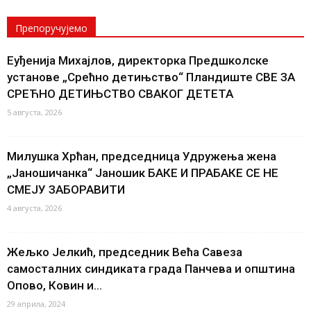
Препоручујемо
Еуђенија Михајлов, директорка Предшколске
установе „Срећно детињство“ Пландиште СВЕ ЗА
СРЕЋНО ДЕТИЊСТВО СВАКОГ ДЕТЕТА
5 августа, 2026
Милушка Хрћан, председница Удружења жена
„Јаношичанка“ Јаношик БАКЕ И ПРАБАКЕ СЕ НЕ
СМЕЈУ ЗАБОРАВИТИ
4 августа, 2026
Жељко Јелкић, председник Већа Савеза
самосталних синдиката града Панчева и општина
Опово, Ковин и...
29 априла, 2024