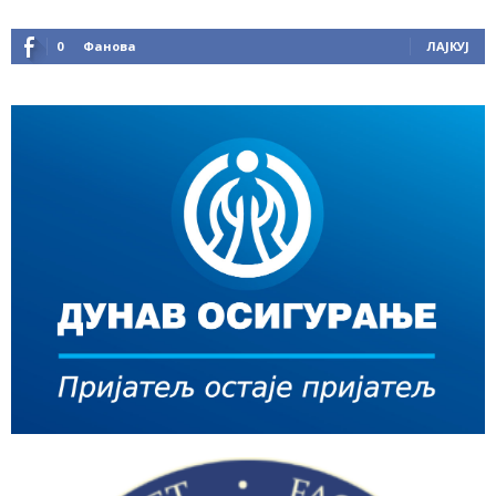
0
Фанова
ЛАЈКУЈ