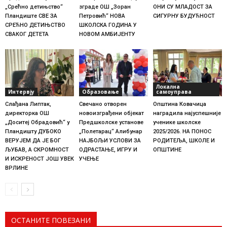
„Срећно детињство“
зграде ОШ „Зоран
ОНИ СУ МЛАДОСТ ЗА
Пландиште СВЕ ЗА
Петровић“ НОВА
СИГУРНУ БУДУЋНОСТ
СРЕЋНО ДЕТИЊСТВО
ШКОЛСКА ГОДИНА У
СВАКОГ ДЕТЕТА
НОВОМ АМБИЈЕНТУ
Локална
Интервју
Образовање
самоуправа
Слађана Липтак,
Свечано отворен
Општина Ковачица
директорка ОШ
новоизграђени објекат
наградила најуспешније
„Доситеј Обрадовић“ у
Предшколске установе
ученике школске
Пландишту ДУБОКО
„Полетарац“ Алибунар
2025/2026. НА ПОНОС
ВЕРУЈЕМ ДА ЈЕ БОГ
НАЈБОЉИ УСЛОВИ ЗА
РОДИТЕЉА, ШКОЛЕ И
ЉУБАВ, А СКРОМНОСТ
ОДРАСТАЊЕ, ИГРУ И
ОПШТИНЕ
И ИСКРЕНОСТ ЈОШ УВЕК
УЧЕЊЕ
ВРЛИНЕ
ОСТАНИТЕ ПОВЕЗАНИ