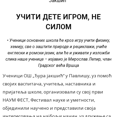
Јакшић“
УЧИТИ ДЕТЕ ИГРОМ, НЕ
СИЛОМ
• Ученици основних школа ће кроз игру учити физику,
хемију, све о заштити природе и рециклажи, учиће
енглески и ромски језик, али ће и уживати у изложби
слика наше ученице – изјавио је Мирослав Лепир, члан
Градског већа Вршца
Ученици ОШ „Ђура јакшић“ у Павлишу, уз помоћ
својих васпитача, учитеља, наставника и
пријатеља школе, организовали су свој први
НАУМ ФЕСТ, Фестивал науке и уметности,
објединили научено и представили своја
интересовања на најбољи начин, уз дружење са