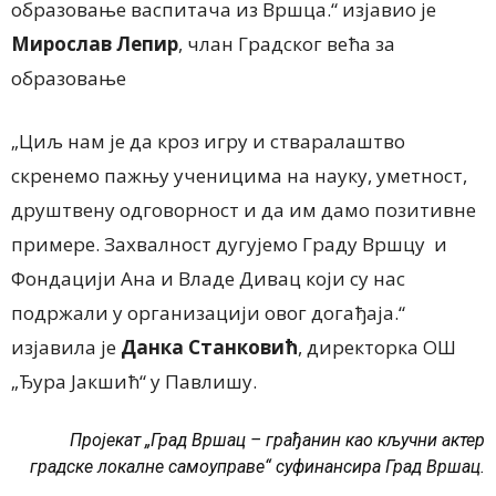
образовање васпитача из Вршца.“ изјавио је
Мирослав
Лепир
, члан Градског већа за
образовање
„Циљ нам је да кроз игру и стваралаштво
скренемо пажњу ученицима на науку, уметност,
друштвену одговорност и да им дамо позитивне
примере. Захвалност дугујемо Граду Вршцу и
Фондацији Ана и Владе Дивац који су нас
подржали у организацији овог догађаја.“
изјавила је
Данка Станковић
, директорка ОШ
„Ђура Јакшић“ у Павлишу.
Пројекат „Град Вршац – грађанин као кључни актер
градске локалне самоуправе“ суфинансира Град Вршац.