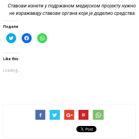
Ставови изнети у подржаном медијском пројекту нужно
не изражавају ставове органа који је доделио средства.
Подели
Click
Click
Click
to
to
to
share
share
share
on
on
on
Twitter
Facebook
WhatsApp
(Opens
(Opens
(Opens
Like this:
in
in
in
new
new
new
window)
window)
window)
Loading...