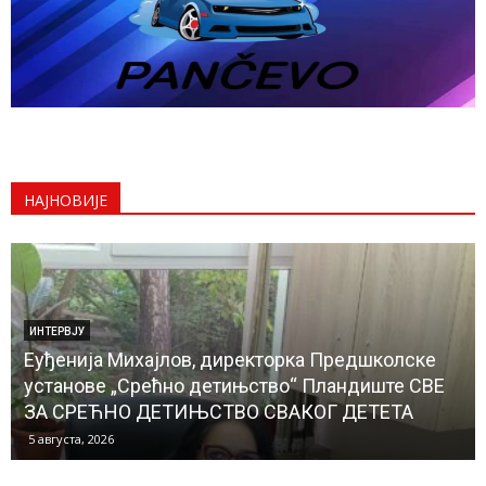
НАЈНОВИЈЕ
ДРУШТВО
Милушка Хрћан, председница Удружења жена
„Јаношичанка“ Јаношик БАКЕ И ПРАБАКЕ СЕ НЕ
СМЕЈУ ЗАБОРАВИТИ
4 августа, 2026