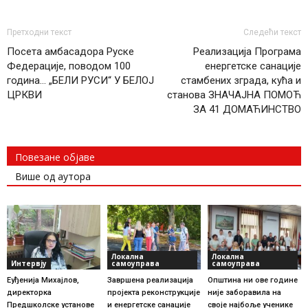
Претходни текст
Следећи текст
Посета амбасадора Руске
Реализација Програма
Федерације, поводом 100
енергетске санације
година… „БЕЛИ РУСИ“ У БЕЛОЈ
стамбених зграда, кућа и
ЦРКВИ
станова ЗНАЧАЈНА ПОМОЋ
ЗА 41 ДОМАЋИНСТВО
Повезане објаве
Више од аутора
Локална
Локална
Интервју
самоуправа
самоуправа
Еуђенија Михајлов,
Завршена реализација
Општина ни ове године
директорка
пројекта реконструкције
није заборавила на
Предшколске установе
и енергетске санације
своје најбоље ученике