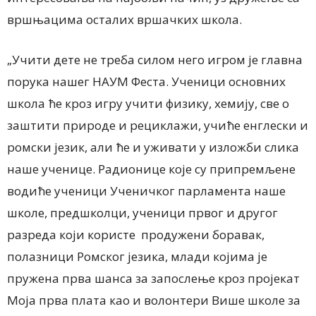
вршњацима осталих вршачких школа.
„Учити дете не треба силом него игром је главна
порука нашег НАУМ Феста. Ученици основних
школа ће кроз игру учити физику, хемију, све о
заштити природе и рециклажи, учиће енглески и
ромски језик, али ће и уживати у изложби слика
наше ученице. Радионице које су припремљене
водиће ученици Ученичког парламента наше
школе, предшколци, ученици првог и другог
разреда који користе продужени боравак,
полазници Ромског језика, млади којима је
пружена прва шанса за запослење кроз пројекат
Моја прва плата као и волонтери Више школе за