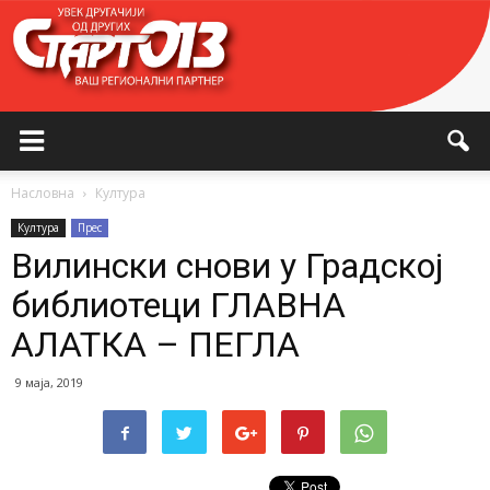
Насловна
Култура
Култура
Прес
Вилински снови у Градској
библиотеци ГЛАВНА
АЛАТКА – ПЕГЛА
9 маја, 2019