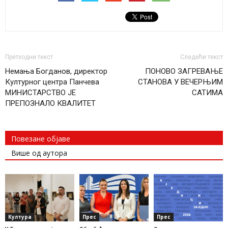
Претходни текст
Следећи текст
Немања Богданов, директор
ПОНОВО ЗАГРЕВАЊЕ
Културног центра Панчева
СТАНОВА У ВЕЧЕРЊИМ
МИНИСТАРСТВО ЈЕ
САТИМА
ПРЕПОЗНАЛО КВАЛИТЕТ
Повезане објаве
Више од аутора
Култура
Прес
Прес