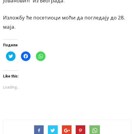
Јовановић“ из Београда.
Изложбу ће посетиоци моћи да погледају до 28.
маја.
Подели
Click
Click
Click
to
to
to
share
share
share
on
on
on
Twitter
Facebook
WhatsApp
(Opens
(Opens
(Opens
Like this:
in
in
in
new
new
new
window)
window)
window)
Loading...