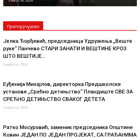
5 августа, 2026
Препоручујемо
Јелка Ђорђевић, председница Удружења „Веште
руке“ Панчево СТАРИ ЗАНАТИ И ВЕШТИНЕ КРОЗ
ШТО ВЕШТИЈЕ...
6 августа, 2026
Еуђенија Михајлов, директорка Предшколске
установе „Срећно детињство“ Пландиште СВЕ ЗА
СРЕЋНО ДЕТИЊСТВО СВАКОГ ДЕТЕТА
5 августа, 2026
Ратко Мосуровић, заменик председника Општине
Ковин ЈЕДАН ПО ЈЕДАН ПРОЈЕКАТ, СА ГРАЂАНИМА