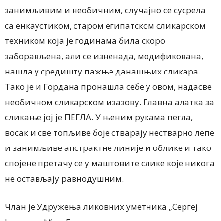
занимљивим и необичним, случајно се сусрела
са енкаустиком, старом египатском сликарском
техником која је годинама била скоро
заборављена, али се изненада, модификована,
нашла у средишту пажње данашњих сликара.
Тако је и Гордана пронашла себе у овом, надасве
необичном сликарском изазову. Главна алатка за
сликање јој је ПЕГЛА. У њеним рукама пегла,
восак и све топљиве боје стварају нестварно лепе
и занимљиве апстрактне линије и облике и тако
спојене претачу се у маштовите слике које никога
не остављају равнодушним.
Члан је Удружења ликовних уметника „Сергеј