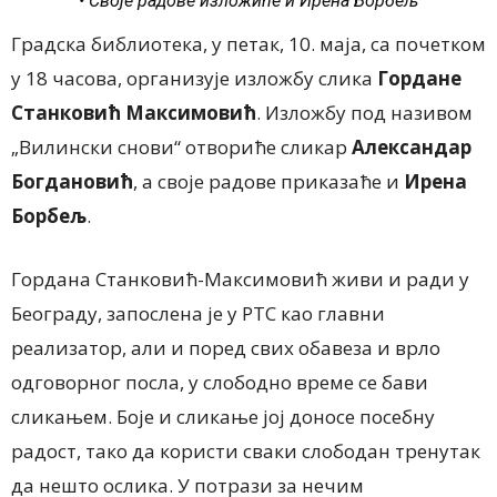
• Своје радове изложиће и Ирена Борбељ
Градска библиотека, у петак, 10. маја, са почетком
у 18 часова, организује изложбу слика
Гордане
Станковић Максимовић
. Изложбу под називом
„Вилински снови“ отвориће сликар
Александар
Богдановић
, а своје радове приказаће и
Ирена
Борбељ
.
Гордана Станковић-Максимовић живи и ради у
Београду, запослена је у РТС као главни
реализатор, али и поред свих обавеза и врло
одговорног посла, у слободно време се бави
сликањем. Боје и сликање јој доносе посебну
радост, тако да користи сваки слободан тренутак
да нешто ослика. У потрази за нечим