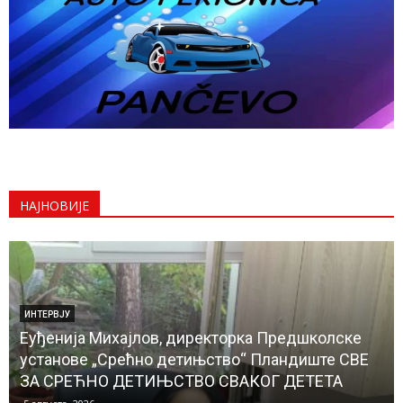
НАЈНОВИЈЕ
ИНТЕРВЈУ
Еуђенија Михајлов, директорка Предшколске
установе „Срећно детињство“ Пландиште СВЕ
ЗА СРЕЋНО ДЕТИЊСТВО СВАКОГ ДЕТЕТА