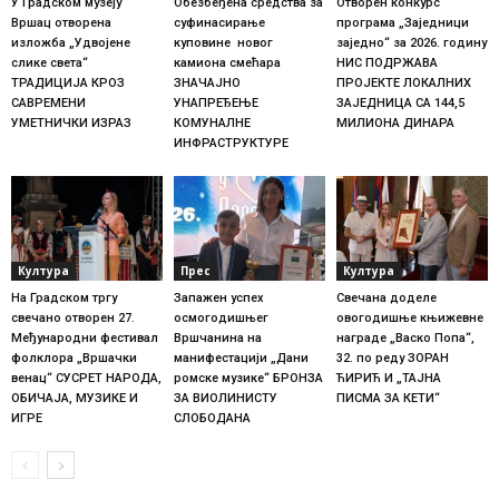
У Градском музеју
Обезбеђена средства за
Отворен конкурс
Вршац отворена
суфинасирање
програма „Заједници
изложба „Удвојене
куповине новог
заједно“ за 2026. годину
слике света“
камиона смећара
НИС ПОДРЖАВА
ТРАДИЦИЈА КРОЗ
ЗНАЧАЈНО
ПРОЈЕКТЕ ЛОКАЛНИХ
САВРЕМЕНИ
УНАПРЕЂЕЊЕ
ЗАЈЕДНИЦА СА 144,5
УМЕТНИЧКИ ИЗРАЗ
КОМУНАЛНЕ
МИЛИОНА ДИНАРА
ИНФРАСТРУКТУРЕ
Култура
Прес
Култура
На Градском тргу
Запажен успех
Свечана доделе
свечано отворен 27.
осмогодишњег
овогодишње књижевне
Међународни фестивал
Вршчанина на
награде „Васко Попа“,
фолклора „Вршачки
манифестацији „Дани
32. по реду ЗОРАН
венац“ СУСРЕТ НАРОДА,
ромске музике“ БРОНЗА
ЋИРИЋ И „ТАЈНА
ОБИЧАЈА, МУЗИКЕ И
ЗА ВИОЛИНИСТУ
ПИСМА ЗА КЕТИ“
ИГРЕ
СЛОБОДАНА