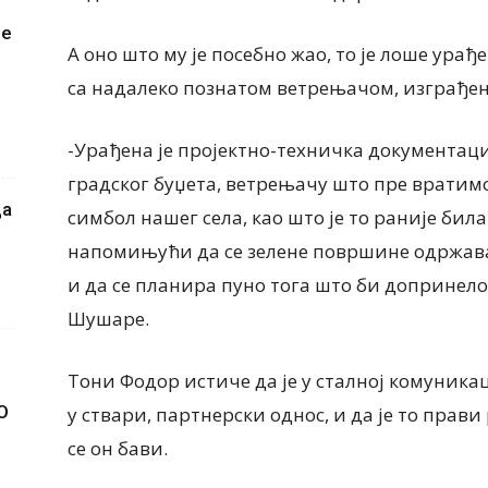
је
А оно што му је посебно жао, то је лоше ура
са надалеко познатом ветрењачом, изграђен
-Урађена је пројектно-техничка документаци
градског буџета, ветрењачу што пре вратимо
да
симбол нашег села, као што је то раније бил
напомињући да се зелене површине одржавају
и да се планира пуно тога што би допринел
Шушаре.
Тони Фодор истиче да је у сталној комуника
О
у ствари, партнерски однос, и да је то прави
се он бави.