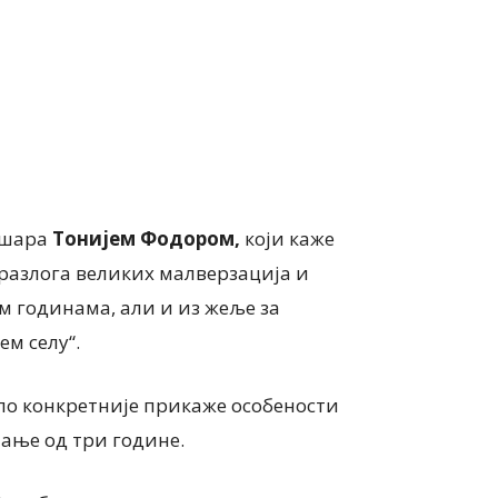
ушара
Тонијем Фодором,
који каже
 разлога великих малверзација и
им годинама, али и из жеље за
м селу“.
ло конкретније прикаже особености
мање од три године.