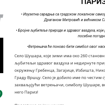
ПАРИ
• Изузетна сарадња са градском локалном само
Драганом Митровић и већником 
• Бројне љубитеље природе и здравог ваздуха, који
посебне погод
•Ветрењача ће поново бити симбол овог нас
Село Шушара, које зими има око 260 становни
љубитељи здравог ваздуха и недирнуте прир
окружењу Гребенца, Загајице, Избишта, Ни
Граду Вршцу. Село је добило име по честим су
захваљујући ветрењачи, симболу Шушаре, в
него Париз!