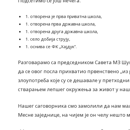
Подсетимо се још нечега.
отворена је прва приватна школа,
отворена прва државна школа,
отворена друга државна школа,
село добија струју,
оснива се ФК „Хајдук“.
Разговарамо са председником Савета МЗ Ш
да се овог посла прихватио првенствено „из
злоупотреба које су се дешавале у претходн
стварањем лепшег окружења за живот у наше
Нашег саговорника смо замолили да нам ма
Месне заједнице, на чијем је он челу нешто 