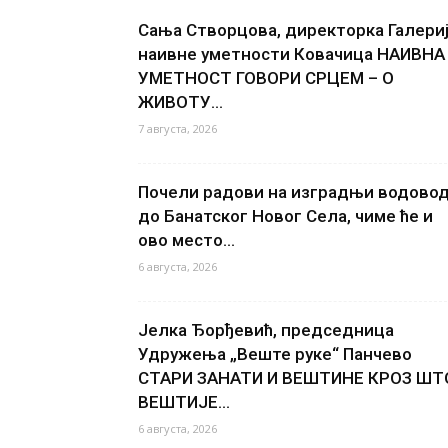
Сања Створцова, директорка Галери
наивне уметности Ковачица НАИВНА
УМЕТНОСТ ГОВОРИ СРЦЕМ – О
ЖИВОТУ...
7 августа, 2026
Почели радови на изградњи водово
до Банатског Новог Села, чиме ће и
ово место...
6 августа, 2026
Јелка Ђорђевић, председница
Удружења „Веште руке“ Панчево
СТАРИ ЗАНАТИ И ВЕШТИНЕ КРОЗ ШТ
ВЕШТИЈЕ...
6 августа, 2026