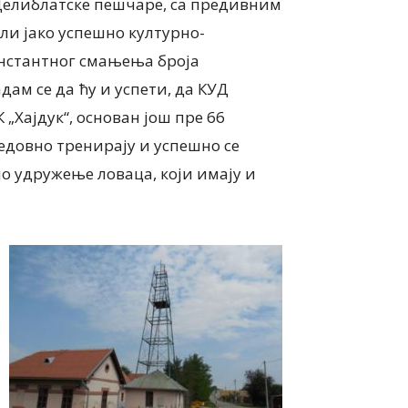
Делиблатске пешчаре, са предивним
и јако успешно културно-
константног смањења броја
дам се да ћу и успети, да КУД
„Хајдук“, основан још пре 66
едовно тренирају и успешно се
но удружење ловаца, који имају и