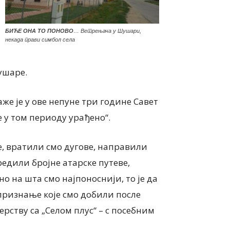
БИЋЕ ОНА ТО ПОНОВО
… Ветрењача у Шушари,
некада прави симбол села
ушаре.
ИНТЕРВЈУ
же је у ове непуне три године Савет
ђевић, председница
Еуђенија Михајлов, дире
е у том периоду урађено“.
„Веште руке“ Панчево
Предшколске установе „
НАТИ И ВЕШТИНЕ
детињство“ Пландиште 
е, вратили смо дугове, направили
 ВЕШТИЈЕ ДЕЧЈЕ
СРЕЋНО ДЕТИЊСТВО С
редили бројне атарске путеве,
ДЕТЕТА
5 августа, 2026
о на шта смо најпоноснији, то је да
 признање које смо добили после
рству са „Селом плус“ – с посебним