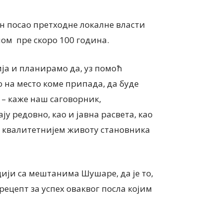
ђен посао претходне локалне власти
ом пре скоро 100 година.
ја и планирамо да, уз помоћ
 на место коме припада, да буде
а – каже наш саговорник,
 редовно, као и јавна расвета, као
о квалитетнијем животу становника
цији са мештанима Шушаре, да је то,
 рецепт за успех оваквог посла којим