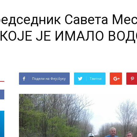
редседник Савета Мес
 КОЈЕ ЈЕ ИМАЛО ВО
Подели на Фејсбуку
Твитни