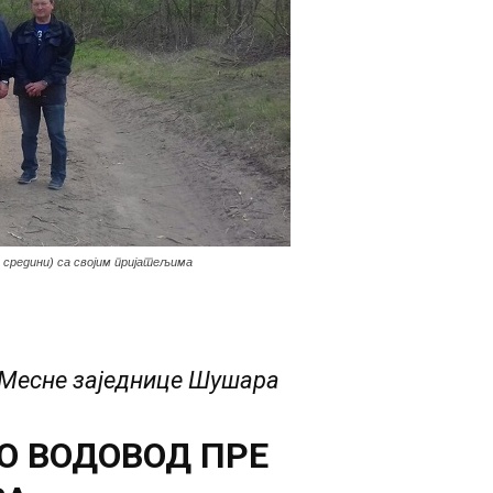
средини) са својим пријатељима
 Месне заједнице Шушара
О ВОДОВОД ПРЕ