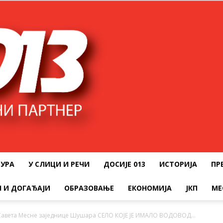
ТУРА
У СЛИЦИ И РЕЧИ
ДОСИЈЕ 013
ИСТОРИЈА
ПР
 И ДОГАЂАЈИ
ОБРАЗОВАЊЕ
ЕКОНОМИЈА
ЈКП
МЕ
Савета Месне заједнице Шушара СЕЛО КОЈЕ ЈЕ ИМАЛО ВОДОВОД...