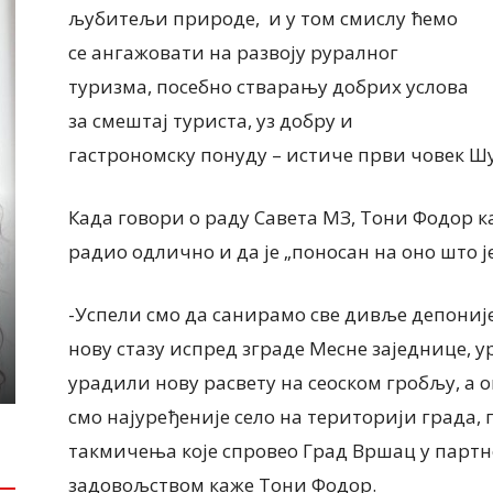
љубитељи природе, и у том смислу ћемо
се ангажовати на развоју руралног
туризма, посебно стварању добрих услова
за смештај туриста, уз добру и
гастрономску понуду – истиче први човек Ш
ЛОКАЛНА САМОУПРАВА
ДРУШТВО
Почели радови на изградњи
Када говори о раду Савета МЗ, Тони Фодор ка
водовода до Банатског Новог
Јелка Ђор
радио одлично и да је „поносан на оно што ј
Села, чиме ће и ово место бити
Удружења 
прикључено на градску
СТАРИ ЗА
-Успели смо да санирамо све дивље депониј
водоводну мрежу КОНАЧНО ЋЕ
КРОЗ ШТО
НОВОСЕЉАНИ ИМАТИ...
нову стазу испред зграде Месне заједнице, у
РУКЕ
6 августа, 2026
6 августа, 2026
урадили нову расвету на сеоском гробљу, а он
смо најуређеније село на територији града,
такмичења које спровео Град Вршац у партне
задовољством каже Тони Фодор.