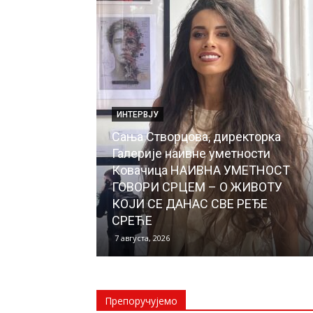
ИНТЕРВЈУ
Сања Створцова, директорка
Галерије наивне уметности
Ковачица НАИВНА УМЕТНОСТ
ГОВОРИ СРЦЕМ – О ЖИВОТУ
КОЈИ СЕ ДАНАС СВЕ РЕЂЕ
СРЕЋЕ
7 августа, 2026
Препоручујемо