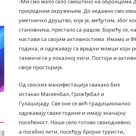
-Ми смо мало село смештено на обронцима 
природним окружењем. До недавно смо имал
уметничко друштво, које је, међутим, због 
становника, престало са радом. Борићу се, на
настави са својим активностима. Имамо и ФК 
година, и одржавају га вредни момци који р
такмиче се у локалној лиги. Постоји и актив
своје просторије.
Од сеоских манифестација свакако бих
истакао Маскенбал, Грожђебал и
Гулашијаду. Све оне се већ традиционално
одржавају сваке године и имају значајну
посећеност. Наше село готово свакодневно,
а посебно лети, посећују бројни туристи,