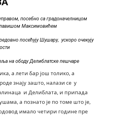
ЗА
управом, посебно са градоначелницом
Славишом Максимовићем
 редовно посећују Шушару, ускоро очекују
ности
еља на ободу Делиблатске пешчаре
ка, а лети бар још толико, а
оде знају зашто, налази се у
колинаца и Делиблата, и припада
шама, а познато је по томе што је,
одовод имало четири године пре