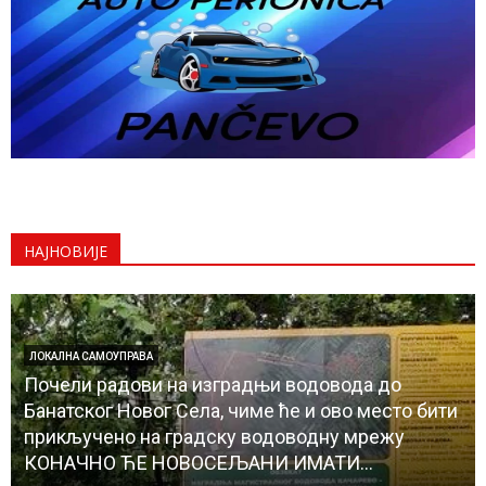
НАЈНОВИЈЕ
ДРУШТВО
Јелка Ђорђевић, председница Удружења
„Веште руке“ Панчево СТАРИ ЗАНАТИ И
ВЕШТИНЕ КРОЗ ШТО ВЕШТИЈЕ ДЕЧЈЕ РУКЕ