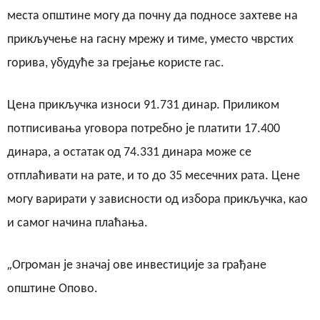
места општине могу да почну да подносе захтеве на
прикључење на гасну мрежу и тиме, уместо чврстих
горива, убудуће за грејање користе гас.
Цена прикључка износи 91.731 динар. Приликом
потписивања уговора потребно је платити 17.400
динара, а остатак од 74.331 динара може се
отплаћивати на рате, и то до 35 месечних рата. Цене
могу варирати у зависности од избора прикључка, као
и самог начина плаћања.
„
Огроман је значај ове инвестиције за грађане
општине Опово.