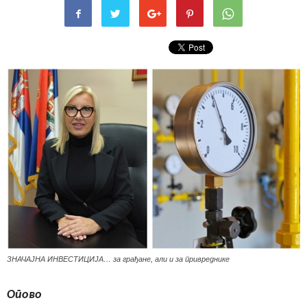
ЗНАЧАЈНА ИНВЕСТИЦИЈА… за грађане, али и за привреднике
Опово