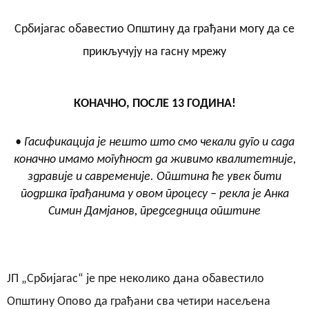
Србијагас обавестио Општину да грађани могу да се
прикључују на гасну мрежу
КОНАЧНО, ПОСЛЕ 13 ГОДИНА!
• Гасификација је нешто што смо чекали дуго и сада
коначно имамо могућност да живимо квалитетније,
здравије и савременије. Општина ће увек бити
подршка грађанима у овом процесу – рекла је Анка
Симин Дамјанов, председница општине
ЈП „Србијагас“ је пре неколико дана обавестило
Општину Опово да грађани сва четири насељена