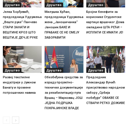
Друштво
Друштво
Друштво
Јелка Ђорђевић,
Милушка Хрћан,
Бројни бенефити за
председница Удружења
председница Удружења
кориснике Студентске
„Веште руке“ Панчево
жена „Јаношичанка“
картице вршачког Дома
СТАРИ ЗАНАТИ И
Јаношик БАКЕ И
омладине ШТА РЕЋИ –
ВЕШТИНЕ КРОЗ ШТО
ПРАБАКЕ СЕ НЕ СМЕЈУ
ИСПЛАТИ СЕ ИМАТИ ЈЕ!
ВЕШТИЈЕ ДЕЧЈЕ РУКЕ
ЗАБОРАВИТИ
Друштво
Друштво
Друштво
Развој текстилне
Обезбеђена средства за
Председник
индустрије у Јужном
израду пројектно-
Александар Вучић
Банату и промене
техничке документације
присуствовао народном
потрошачких навика
за рехабилитацију пута
сабору „Србија
Вршац – Марковац ЈОШ
побеђује“ ОВАКВЕ СЕ
ЈЕДНА ПОДРШКА
СТВАРИ РЕТКО ДОЖИВЕ
ПОКРАЈИНСКЕ ВЛАДЕ