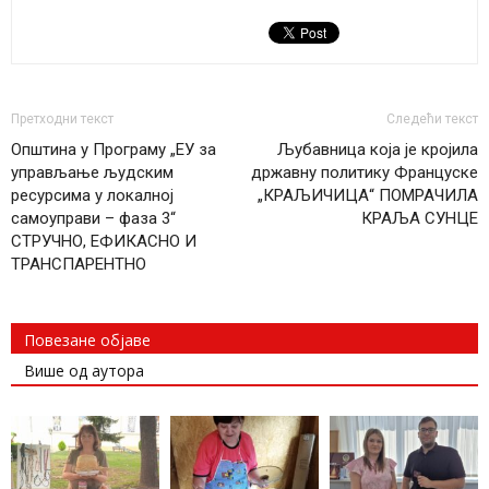
Претходни текст
Следећи текст
Општина у Програму „ЕУ за
Љубавница која је кројила
управљање људским
државну политику Француске
ресурсима у локалној
„КРАЉИЧИЦА“ ПОМРАЧИЛА
самоуправи – фаза 3“
КРАЉА СУНЦЕ
СТРУЧНО, ЕФИКАСНО И
ТРАНСПАРЕНТНО
Повезане објаве
Више од аутора