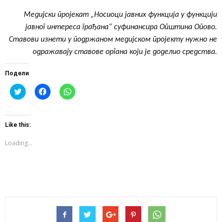
Медијски пројекат „Носиоци јавних функција у функцији
јавног интереса грађана“ суфинансира Општина Опово.
Ставови изнети у подржаном медијском пројекту нужно не
одражавају ставове органа који је доделио средства.
Подели
Click
Click
Click
to
to
to
share
share
share
on
on
on
Twitter
Facebook
WhatsApp
(Opens
(Opens
(Opens
Like this:
in
in
in
new
new
new
window)
window)
window)
Loading...