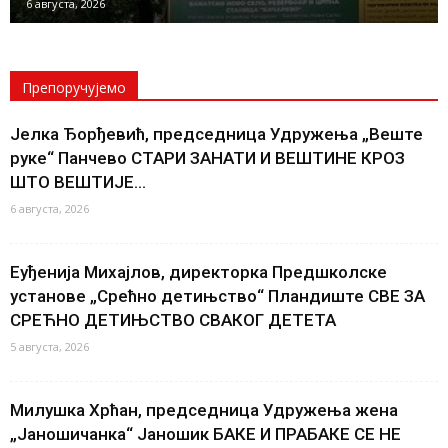
6 августа, 2026
Препоручујемо
Јелка Ђорђевић, председница Удружења „Веште
руке“ Панчево СТАРИ ЗАНАТИ И ВЕШТИНЕ КРОЗ
ШТО ВЕШТИЈЕ...
6 августа, 2026
Еуђенија Михајлов, директорка Предшколске
установе „Срећно детињство“ Пландиште СВЕ ЗА
СРЕЋНО ДЕТИЊСТВО СВАКОГ ДЕТЕТА
5 августа, 2026
Милушка Хрћан, председница Удружења жена
„Јаношичанка“ Јаношик БАКЕ И ПРАБАКЕ СЕ НЕ