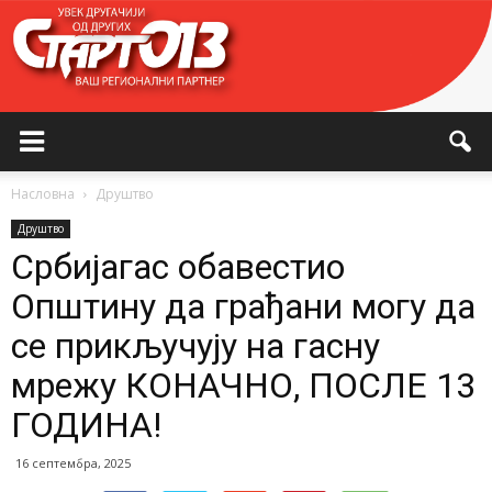
Насловна
Друштво
Друштво
Србијагас обавестио
Општину да грађани могу да
се прикључују на гасну
мрежу КОНАЧНО, ПОСЛЕ 13
ГОДИНА!
16 септембра, 2025