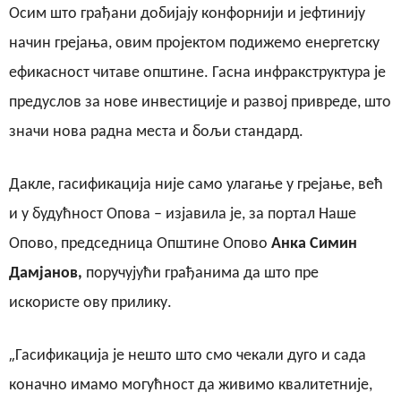
Осим што грађани добијају конфорнији и јефтинију
начин грејања, овим пројектом подижемо енергетску
ефикасност читаве општине. Гасна инфракструктура је
предуслов за нове инвестиције и развој привреде, што
значи нова радна места и бољи стандард.
Дакле, гасификација није само улагање у грејање, већ
и у будућност Опова – изјавила је, за портал Наше
Опово, председница Општине Опово
Анка Симин
Дамјанов,
поручујући грађанима да што пре
искористе ову прилику.
„
Гасификација је нешто што смо чекали дуго и сада
коначно имамо могућност да живимо квалитетније,