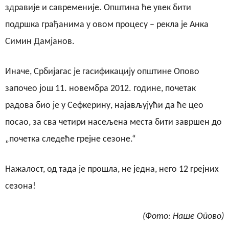
здравије и савременије. Општина ће увек бити
подршка грађанима у овом процесу – рекла је Анка
Симин Дамјанов.
Иначе, Србијагас је гасификацију општине Опово
започео још 11. новембра 2012. године, почетак
радова био је у Сефкерину, најављујући да ће цео
посао, за сва четири насељена места бити завршен до
„почетка следеће грејне сезоне.“
Нажалост, од тада је прошла, не једна, него 12 грејних
сезона!
(Фото: Наше Опово)