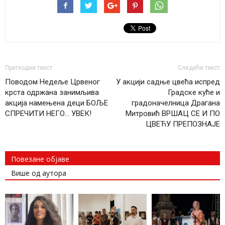
Претходни текст
Следећи текст
Поводом Недеље Црвеног
У акцији садње цвећа испред
крста одржана занимљива
Градске куће и
акција намењена деци БОЉЕ
градоначелница Драгана
СПРЕЧИТИ НЕГО… УВЕК!
Митровић ВРШАЦ СЕ И ПО
ЦВЕЋУ ПРЕПОЗНАЈЕ
Повезане објаве
Више од аутора