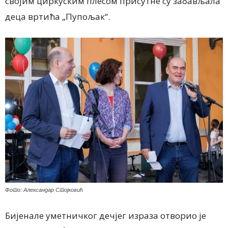
својим циркуским плесом присутне су забављала
деца вртића „Пупољак“.
Фото: Александар Стојковић
Бијенале уметничког дечјег израза отворио је