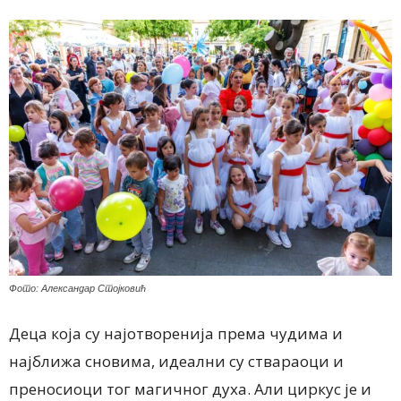
Фото: Александар Стојковић
Деца која су најотворенија према чудима и
најближа сновима, идеални су ствараоци и
преносиоци тог магичног духа. Али циркус је и