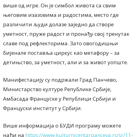
више од игре. Он је симбол живота са свим
његовим изазовима и радостима, место где
различити људи долазе заједно да створе
уметност, пруже радост и пронађу свој тренутак
славе под рефлекторима. Зато овогодишњи
бијенале поставља циркус као метафору – за
детињство, за уметност, али и за живот уопште.
Манифестацију су подржали Град Панчево,
Министарство културе Републике Србије,
Амбасада Француске у Републици Србији и
Француски
и
нститут у Србији.
Више информација о БУДИ програму можете
наћи
на
https://www.kulturnicentarpanceva.rs/sr/11-