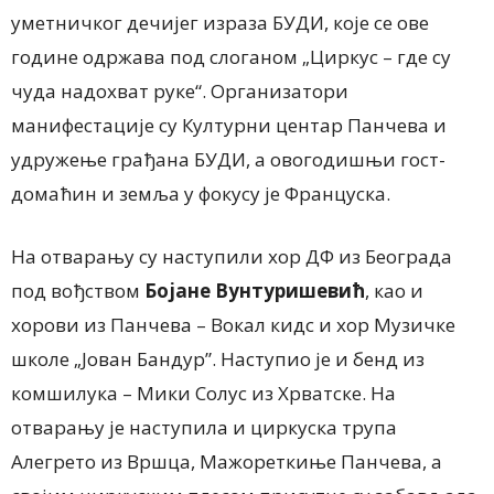
уметничког дечијег израза БУДИ, које се ове
године одржава под слоганом „Циркус – где су
чуда надохват руке“. Организатори
манифестације су Културни центар Панчева и
удружење грађана БУДИ, а овогодишњи гост-
домаћин и земља у фокусу је Француска.
На отварању су наступили хор ДФ из Београда
под вођством
Бојане Вунтуришевић
, као и
хорови из Панчева – Вокал кидс и хор Музичке
школе „Јован Бандур”. Наступио је и бенд из
комшилука – Мики Солус из Хрватске. На
отварању је наступила и циркуска трупа
Алегрето из Вршца, Мажореткиње Панчева, а