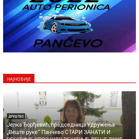
НАЈНОВИЈЕ
ДРУШТВО
Јелка Ђорђевић, председница Удружења
„Веште руке“ Панчево СТАРИ ЗАНАТИ И