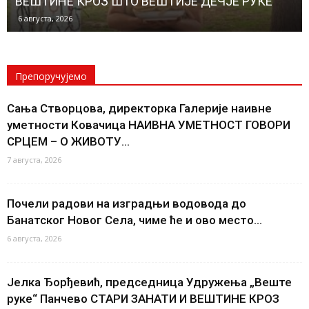
ВЕШТИНЕ КРОЗ ШТО ВЕШТИЈЕ ДЕЧЈЕ РУКЕ
6 августа, 2026
Препоручујемо
Сања Створцова, директорка Галерије наивне
уметности Ковачица НАИВНА УМЕТНОСТ ГОВОРИ
СРЦЕМ – О ЖИВОТУ...
7 августа, 2026
Почели радови на изградњи водовода до
Банатског Новог Села, чиме ће и ово место...
6 августа, 2026
Јелка Ђорђевић, председница Удружења „Веште
руке“ Панчево СТАРИ ЗАНАТИ И ВЕШТИНЕ КРОЗ