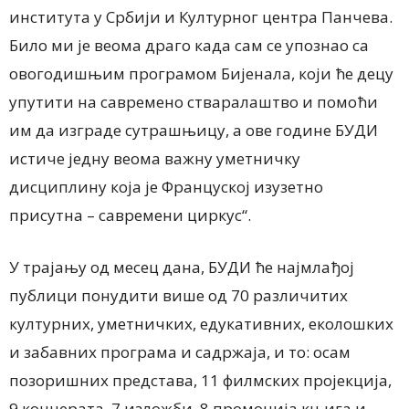
института у Србији и Културног центра Панчева.
Било ми је веома драго када сам се упознао са
овогодишњим програмом Бијенала, који ће децу
упутити на савремено стваралаштво и помоћи
им да изграде сутрашњицу, а ове године БУДИ
истиче једну веома важну уметничку
дисциплину која је Француској изузетно
присутна – савремени циркус“.
У трајању од месец дана, БУДИ ће најмлађој
публици понудити више од 70 различитих
културних, уметничких, едукативних, еколошких
и забавних програма и садржаја, и то: осам
позоришних представа, 11 филмских пројекција,
9 концерата, 7 изложби, 8 промоција књига и