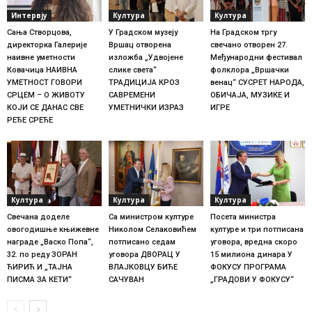
Интервју
Култура
Култура
Сања Створцова,
У Градском музеју
На Градском тргу
директорка Галерије
Вршац отворена
свечано отворен 27.
наивне уметности
изложба „Удвојене
Међународни фестивал
Ковачица НАИВНА
слике света“
фолклора „Вршачки
УМЕТНОСТ ГОВОРИ
ТРАДИЦИЈА КРОЗ
венац“ СУСРЕТ НАРОДА,
СРЦЕМ – О ЖИВОТУ
САВРЕМЕНИ
ОБИЧАЈА, МУЗИКЕ И
КОЈИ СЕ ДАНАС СВЕ
УМЕТНИЧКИ ИЗРАЗ
ИГРЕ
РЕЂЕ СРЕЋЕ
Култура
Култура
Култура
Свечана доделе
Са министром културе
Посета министра
овогодишње књижевне
Николом Селаковићем
културе и три потписана
награде „Васко Попа“,
потписано седам
уговора, вредна скоро
32. по реду ЗОРАН
уговора ДВОРАЦ У
15 милиона динара У
ЋИРИЋ И „ТАЈНА
ВЛАЈКОВЦУ БИЋЕ
ФОКУСУ ПРОГРАМА
ПИСМА ЗА КЕТИ“
САЧУВАН
„ГРАДОВИ У ФОКУСУ“