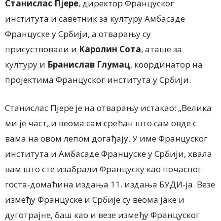
Станислас Пјере
, директор Француског
института и саветник за културу Амбасаде
Француске у Србији, а отварању су
присуствовали и
Каролин Сота
, аташе за
културу и
Бранислав Глумац
, координатор на
пројектима Француског института у Србији.
Станислас Пјере је на отварању истакао: „Велика
ми је част, и веома сам срећан што сам овде с
вама на овом лепом догађају. У име Француског
института и Амбасаде Француске у Србији, хвала
вам што сте изабрали Француску као почасног
госта-домаћина издања 11. издања БУДИ-ја. Везе
између Француске и Србије су веома јаке и
дуготрајне, баш као и везе између Француског