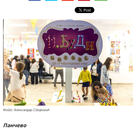
Фото: Александар Стојковић
Панчево