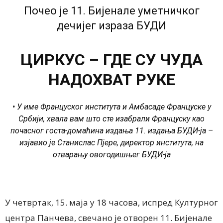
Почео је 11. Бијенале уметничког
дечијег израза БУДИ
ЦИРКУС – ГДЕ СУ ЧУДА
НАДОХВАТ РУКЕ
•
У име Француског института и Амбасаде Француске у
Србији, хвала вам што сте изабрали Француску као
почасног госта-домаћина издања 11. издања БУДИ-ја –
изјавио
је Станислас Пјере, директор института, на
отварању овогодишњег БУДИ-ја
У четвртак, 15. маја у 18 часова
,
испред Културног
центра Панчева
,
свечано је отворен 11. Бијенале