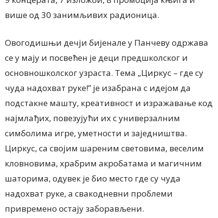
више од 30 занимљивих радионица.
Овогодишњи дечји бијенале у Панчеву одржава
се у мају и посвећен је деци предшколског и
основношколског узраста. Тема „Циркус – где су
чуда надохват руке!” је изабрана с идејом да
подстакне машту, креативност и изражавање код
најмлађих, повезујући их с универзалним
симболима игре, уметности и заједништва.
Циркус, са својим шареним световима, веселим
кловновима, храбрим акробатама и магичним
шаторима, одувек је био место где су чуда
надохват руке, а свакодневни проблеми
привремено остају заборављени.