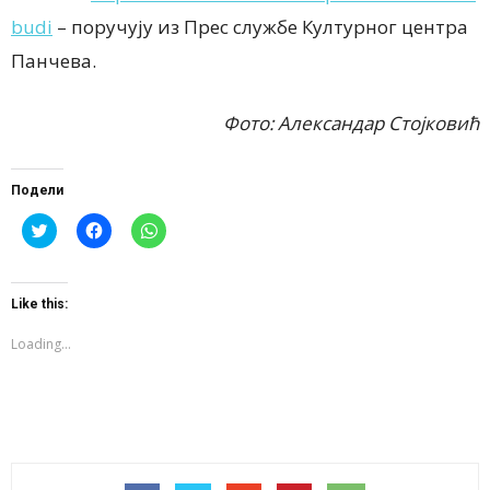
budi
–
поручују из Прес службе Културног центра
Панчева.
Фото: Александар Стојковић
Подели
Click
Click
Click
to
to
to
share
share
share
on
on
on
Twitter
Facebook
WhatsApp
(Opens
(Opens
(Opens
Like this:
in
in
in
new
new
new
window)
window)
window)
Loading...