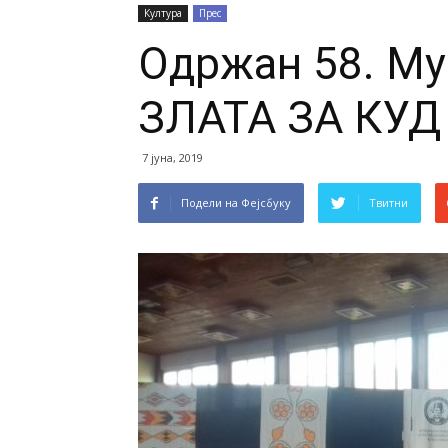
Култура
Прес
Одржан 58. Му
ЗЛАТА ЗА КУД
7 јуна, 2019
Подели на Фејсбуку
Твитни