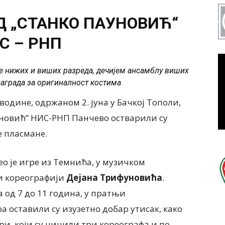
УД „СТАНКО ПАУНОВИЋ“
С – РНП
ле нижих и виших разреда, дечијем ансамблу виших
награда за оригиналност костима
водине, одржаном 2. јуна у Бачкој Тополи,
уновић” НИС-РНП Панчево остварили су
е пласмане.
о је игре из Темнића, у музичком
и кореографији
Дејана Трифуновића
.
 од 7 до 11 година, у пратњи
 оставили су изузетно добар утисак, како
ри, који су чинили три кореографа и по