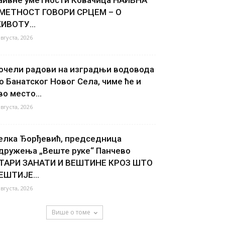
МЕТНОСТ ГОВОРИ СРЦЕМ – О
ИВОТУ...
августа, 2026
очели радови на изградњи водовода
о Банатског Новог Села, чиме ће и
во место...
августа, 2026
елка Ђорђевић, председница
дружења „Веште руке“ Панчево
ТАРИ ЗАНАТИ И ВЕШТИНЕ КРОЗ ШТО
ЕШТИЈЕ...
августа, 2026
Више о томе