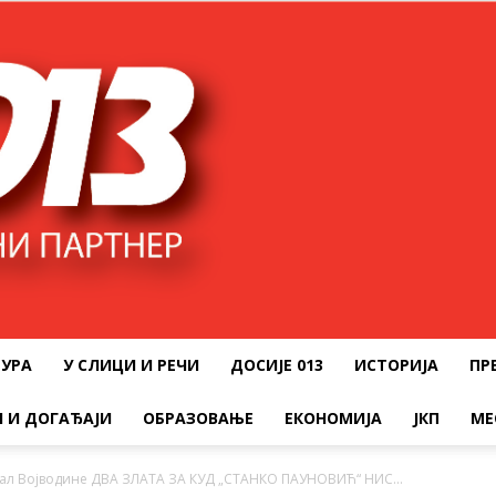
ТУРА
У СЛИЦИ И РЕЧИ
ДОСИЈЕ 013
ИСТОРИЈА
ПР
 И ДОГАЂАЈИ
ОБРАЗОВАЊЕ
ЕКОНОМИЈА
ЈКП
МЕ
вал Војводине ДВА ЗЛАТА ЗА КУД „СТАНКО ПАУНОВИЋ“ НИС...