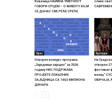
Ковачица НАИВНА УМЕТНОСТ
слике све
ГОВОРИ СРЦЕМ – О ЖИВОТУ КОЈИ
САВРЕМЕН
СЕ ДАНАС СВЕ РЕЂЕ СРЕЋЕ
Прес
Култура
Отворен конкурс програма
На Градско
„Заједници заједно“ за 2026.
отворен 27
годину НИС ПОДРЖАВА
фестивал 
ПРОЈЕКТЕ ЛОКАЛНИХ
венац“ СУ
ЗАЈЕДНИЦА СА 144,5 МИЛИОНА
ОБИЧАЈА, 
ДИНАРА