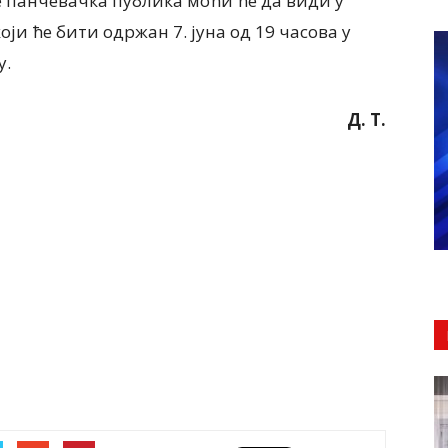
 панчевачка публика моћи ће да види у
ји ће бити одржан 7. јуна од 19 часова у
у.
Д. Т.