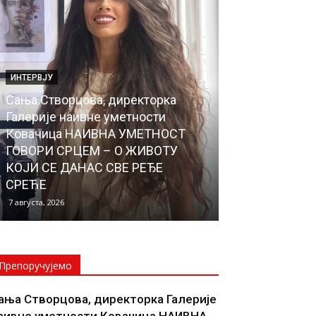
ИНТЕРВЈУ
ЛОКАЛНА САМОУ
Сања Створцова, директорка
Почели радов
Галерије наивне уметности
водовода до 
Ковачица НАИВНА УМЕТНОСТ
Села, чиме ће
ГОВОРИ СРЦЕМ – О ЖИВОТУ
прикључено н
КОЈИ СЕ ДАНАС СВЕ РЕЂЕ
водоводну м
СРЕЋЕ
НОВОСЕЉАНИ
7 августа, 2026
6 августа, 2026
Препоручујемо
ања Створцова, директорка Галерије
аивне уметности Ковачица НАИВНА