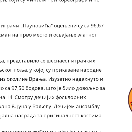
 играчи „Пауновића“ оцењени су са 96,67
сман на прво место и освајање златног
да, представило се шеснаест играчких
ског поља, у којој су приказане народне
 из околине Врања. Изузетно надахнуто и
 са 97,50 бодова, што је било довољно за
 на 14. Смотру дечијих фолклорних
жана 8. јуна у Ваљеву. Дечијем ансамблу
јална награда за оригиналност костима.