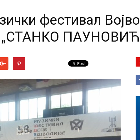
зички фестивал Војв
 „СТАНКО ПАУНОВИЋ