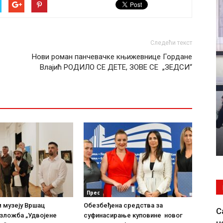
Следећи текст
Нови роман панчевачке књижевнице Гордане
Влајић РОДИЛО СЕ ДЕТЕ, ЗОВЕ СЕ „ЗЕДСИ“
Прес
 музеју Вршац
Обезбеђена средства за
С
изложба „Удвојене
суфинасирање куповине новог
н