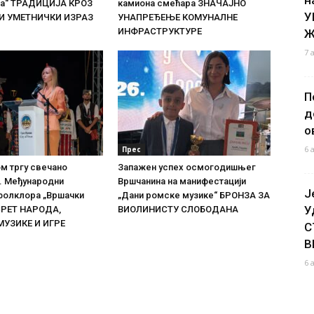
та“ ТРАДИЦИЈА КРОЗ
камиона смећара ЗНАЧАЈНО
У
И УМЕТНИЧКИ ИЗРАЗ
УНАПРЕЂЕЊЕ КОМУНАЛНЕ
ИНФРАСТРУКТУРЕ
Ж
7 
П
д
о
6 
Прес
м тргу свечано
Запажен успех осмогодишњег
. Међународни
Вршчанина на манифестацији
Ј
фолклора „Вршачки
„Дани ромске музике“ БРОНЗА ЗА
У
СРЕТ НАРОДА,
ВИОЛИНИСТУ СЛОБОДАНА
МУЗИКЕ И ИГРЕ
С
В
6 