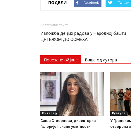
ПОДЕЛИ
Facebook
Twitter
Претходни текст
Изложба дечјих радова у Народној башти
ЦРТЕЖОМ ДО ОСМЕХА
Повезане објаве
Више од аутора
Интервју
Култура
Сања Створцова, директорка
У Градском
Галерије наивне уметности
отворена 