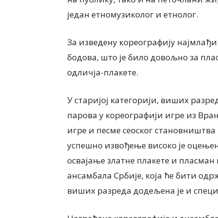
један етномузиколог и етнолог.
За изведену кореографију најмлађи
бодова, што је било довољно за пла
одличја-плакете.
У старијој категорији, виших разре
парова у кореографији игре из Врањ
игре и песме сеоског становништва
успешно извођење високо је оцењено
освајање златне плакете и пласман
ансамбала Србије, која ће бити одр
виших разреда додељена је и специ