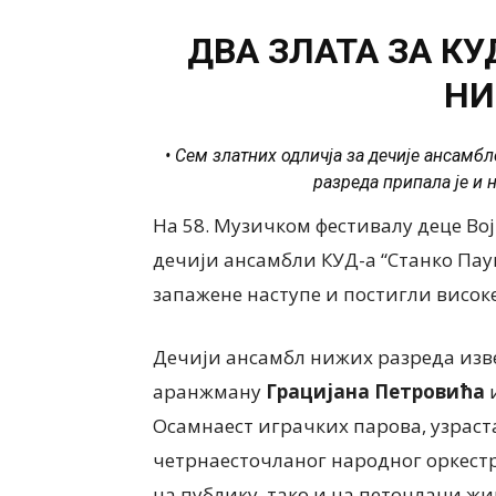
ДВА ЗЛАТА ЗА К
НИ
• Сем златних одличја за дечије ансамб
разреда припала је и 
На 58. Музичком фестивалу деце Вој
дечији ансамбли КУД-а “Станко Па
запажене наступе и постигли висок
Дечији ансамбл нижих разреда изве
аранжману
Грацијана Петровића
Осамнаест играчких парова, узраста
четрнаесточланог народног оркестра
на публику, тако и на петочлани жи