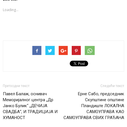
in
in
in
new
new
new
window)
window)
window)
Loading...
Претходни текст
Следећи текст
Павел Балаж, оснивач
Ерне Сабо, председник
Меморијалног центра „Др
Скупштине општине
Јанко Булик“ „ДЕЧИЈА
Пландиште ЛОКАЛНА
СВАДБА“, И ТРАДИЦИЈА И
САМОУПРАВА КАО
ХУМАНОСТ
САМОУПРАВА СВИХ ГРАЂАНА