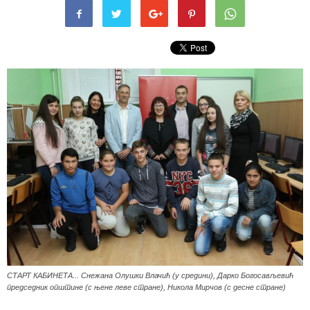
СТАРТ КАБИНЕТА... Снежана Олушки Влачић (у средини), Дарко Богосављевић
председник општине (с њене леве стране), Никола Мирчов (с десне стране)