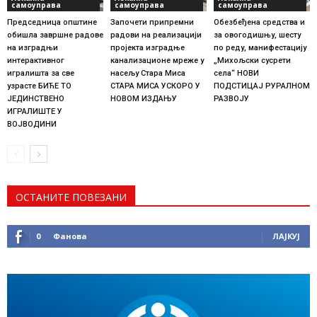
самоуправа
самоуправа
самоуправа
Председница општине
Започети припремни
Обезбеђена средства и
обишла завршне радове
радови на реализацији
за овогодишњу, шесту
на изградњи
пројекта изградње
по реду, манифестацију
интерактивног
канализационе мреже у
„Михољски сусрети
игралишта за све
насељу Стара Миса
села“ НОВИ
узрасте БИЋЕ ТО
СТАРА МИСА УСКОРО У
ПОДСТИЦАЈ РУРАЛНОМ
ЈЕДИНСТВЕНО
НОВОМ ИЗДАЊУ
РАЗВОЈУ
ИГРАЛИШТЕ У
ВОЈВОДИНИ
ОСТАНИТЕ ПОВЕЗАНИ
0
Фанова
ЛАЈКУЈ