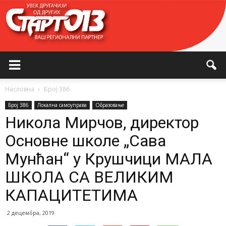
Насловна
Број 386
Број 386
Локална самоуправа
Образовање
Никола Мирчов, директор
Основне школе „Сава
Мунћан“ у Крушчици МАЛА
ШКОЛА СА ВЕЛИКИМ
КАПАЦИТЕТИМА
2 децембра, 2019