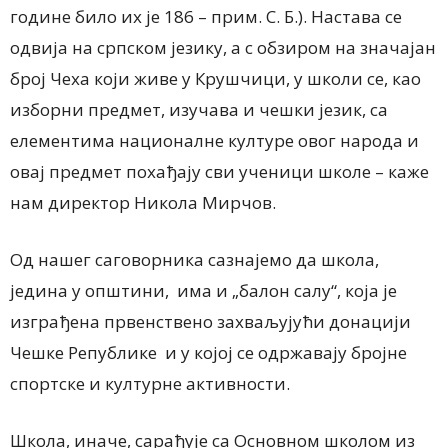
године било их је 186 – прим. С. Б.). Настава се
одвија на српском језику, а с обзиром на значајан
број Чеха који живе у Крушчици, у школи се, као
изборни предмет, изучава и чешки језик, са
елементима националне културе овог народа и
овај предмет похађају сви ученици школе – каже
нам директор Никола Мирчов.
Од нашег саговорника сазнајемо да школа,
једина у општини, има и „балон салу“, која је
изграђена првенствено захваљујући донацији
Чешке Републике и у којој се одржавају бројне
спортске и културне активности.
Школа, иначе, сарађује са Основном школом из