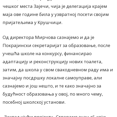
чешког места Зајечи, чија је делегација крајем
маја ове године била у узвратној посети својим
пријатељима у Крушчици.
Од директора Мирчова сазнајемо и да је
Покрајински секретаријат за образовање, после
учешћа школе на конкурсу, финансирао
адаптацију и реконструкцију нових тоалета,
затим, да школа у свом свакодневном раду има и
значајну посдршку локалне самоуправе, али
сазнајемо и још нешто, и те како значајно за
будућност образовања у овој, по много чему,
посебној школској установи.
-Захваљујући пројекту „Стварамо знање“, који