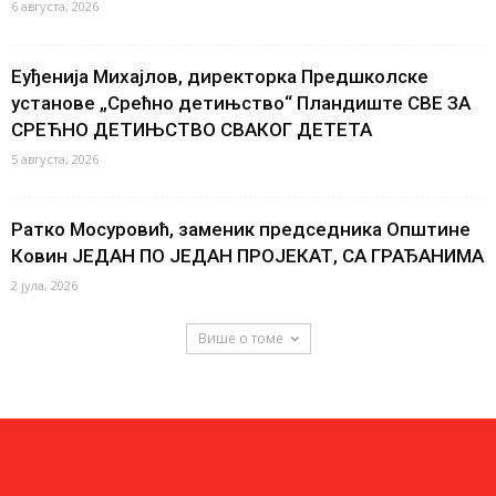
6 августа, 2026
Еуђенија Михајлов, директорка Предшколске
установе „Срећно детињство“ Пландиште СВЕ ЗА
СРЕЋНО ДЕТИЊСТВО СВАКОГ ДЕТЕТА
5 августа, 2026
Ратко Мосуровић, заменик председника Општине
Ковин ЈЕДАН ПО ЈЕДАН ПРОЈЕКАТ, СА ГРАЂАНИМА
2 јула, 2026
Више о томе