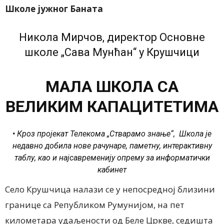
Школе јужног Баната
Никола Мирчов, директор Основне
школе „Сава Мунћан“ у Крушчици
МАЛА ШКОЛА СА
ВЕЛИКИМ КАПАЦИТЕТИМА
• Кроз пројекат Телекома „Стварамо знање“, Школа је
недавно добила нове рачунаре, паметну, интерактивну
таблу, као и најсавременију опрему за информатички
кабинет
Село Крушчица налази се у непосредној близини
границе са Републиком Румунијом, на пет
километара удаљености од Беле Цркве, седишта