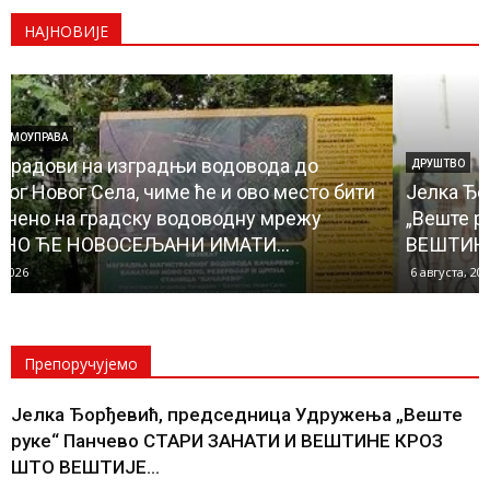
НАЈНОВИЈЕ
ДРУШТВО
Јелка Ђорђевић, председница Удружења
„Веште руке“ Панчево СТАРИ ЗАНАТИ И
ВЕШТИНЕ КРОЗ ШТО ВЕШТИЈЕ ДЕЧЈЕ РУКЕ
6 августа, 2026
Препоручујемо
Јелка Ђорђевић, председница Удружења „Веште
руке“ Панчево СТАРИ ЗАНАТИ И ВЕШТИНЕ КРОЗ
ШТО ВЕШТИЈЕ...