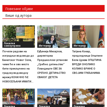
Повезане објаве
Више од аутора
Локална
самоуправа
Интервју
Интервју
Почели радови на
Еуђенија Михајлов,
Татјана Кокар,
изградњи водовода до
директорка
председница Општине
Банатског Новог Села,
Предшколске установе
Бела Црква ОПШТИНА
чиме ће и ово место
„Срећно детињство“
ВРЕДИ ОНОЛИКО
бити прикључено на
Пландиште СВЕ ЗА
КОЛИКО БРИНЕ О
градску водоводну
СРЕЋНО ДЕТИЊСТВО
СВОЈИМ ГРАЂАНИМА
мрежу КОНАЧНО ЋЕ
СВАКОГ ДЕТЕТА
НОВОСЕЉАНИ ИМАТИ...
Локална
Локална
Локална