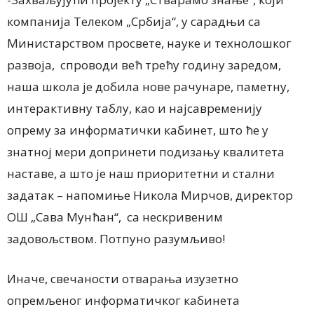
компанија Телеком „Србија“, у сарадњи са
Министарством просвете, науке и технолошког
развоја, спроводи већ трећу годину заредом,
наша школа је добила нове рачунаре, паметну,
интерактивну таблу, као и најсавременију
опрему за информатички кабинет, што ће у
знатној мери допринети подизању квалитета
наставе, а што је наш приоритетни и стални
задатак – напомиње Никола Мирчов, директор
ОШ „Сава Мунћан“, са нескривеним
задовољством. Потпуно разумљиво!
Иначе, свечаности отварања изузетно
опремљеног информатичког кабинета