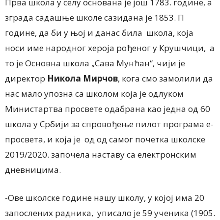
Прва школа у селу основана је још 1783. године, а
зграда садашње школе сазидана је 1853. П
године, да би у њој и данас била школа, која
носи име народног хероја рођеног у Крушчици, а
то је Основна школа „Сава Мунћан“, чији је
директор
Никола Мирчов
, кога смо замолили да
нас мало упозна са школом која је одлуком
Министартва просвете одабрана као једна од 60
школа у Србији за спровођење пилот програма е-
просвета, и која је од од самог почетка школске
2019/2020. започела наставу са електронским
дневницима.
-Ове школске године нашу школу, у којој има 20
запослених радника, уписало је 59 ученика (1905.