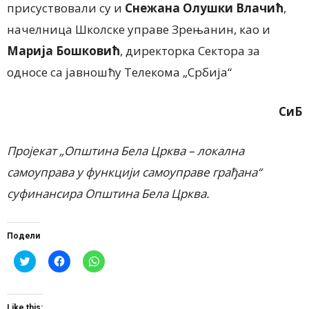
присуствовали су и
Снежана
Олушки Влачић
,
начелница Школске управе Зрењанин, као и
Марија Бошковић
, директорка Сектора за
односе са јавношћу Телекома „Србија“
СиБ
Пројекат „Општина Бела Црква – локална
самоуправа у функцији самоуправе грађана“
суфинансира Општина Бела Црква.
Подели
Click
Click
Click
to
to
to
share
share
share
on
on
on
Twitter
Facebook
WhatsApp
(Opens
(Opens
(Opens
Like this: