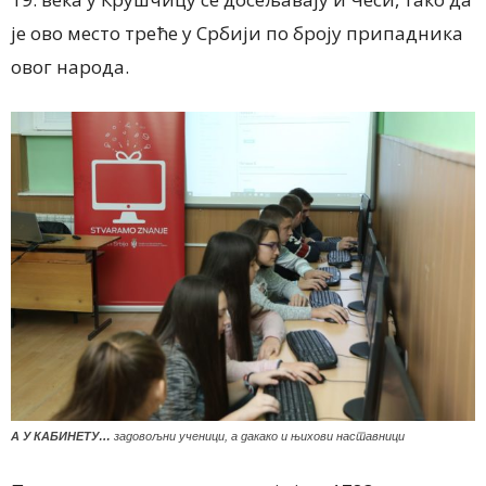
је ово место треће у Србији по броју припадника
овог народа.
А У КАБИНЕТУ…
задовољни ученици, а дакако и њихови наставници