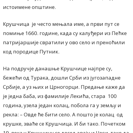
истоимене општине.
Крушчица је често мењала име, а први пут се
помиње 1660. године, када су калуђери из Пећке
патријаршије свратили у ово село и преноћили
код породице Путник.
На подручје данашње Крушчице најпре су,
бежећи од Турака, дошли Срби из југозападне
Србије, а уз њих и Црногорци. Предање каже да
је једна баба, из фамилије Лекића, стара 100
година, узела један колац, побола га у земљу и
рекла: – Овде ће бити село. А пошто је колац од
крушке, зваће се Крушчица. И би тако. Почетком
19. века у Крушчицу се досељавају и Чеси, тако да