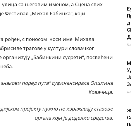
и улица са његовим именом, а Сцена свих
Е
је Фестивал „Михал Бабинка“, који
П
д
С
Д
нка рођен, с поносом носи име Михала
5 
избрисиве трагове у култури словачког
не организују „Бабинкини сусрети“, посвећени
М
неба.
У
Ј
 знакови поред пута“ суфинансирала Општина
З
Ковачица.
4 
дијском пројекту нужно не изражавају ставове
Ж
органа који је доделио средства.
С
П