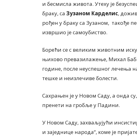
и бесмисла живота. Утеху је безусп
браку, са
Зузаном Карделис
, дожи
рођен у браку са Зузаном,
такође п
извршио је самоубиство.
Борећи се с великим животним иск
ИНТЕРВЈУ
њихово превазилажење, Михал Бабинк
Еуђенија Михајлов, ди
године, после неуспешног лечења н
ЈА
Предшколске установ
тешке и неизлечиве болести.
10. сезона програма „NIS
детињство“ Пландишт
“ ПРАКСА ЗА ЧИСТУ
СРЕЋНО ДЕТИЊСТВО
Сахрањен је у Новом Саду, а онда с
КУ
ДЕТЕТА
пренети на гробље у Падини.
6
5 августа, 2026
У Новом Саду, захваљујући инсисти
и заједнице народа“, коме је пријат