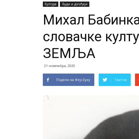
Култура
Људи и догађаји
Михал Бабинка
словачке кул
ЗЕМЉА
21 новембра, 2020
Подели на Фејсбуку
Твитни