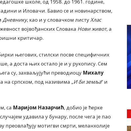
дагошке школе, од 1958. до 1961. године,
 Падини и Иловачи. Бавио се и новинарством,
м
Дневнику
, као и у словачком листу
Хлас
ижевност војвођанских Словака
Нови живот
, а
оришни критичар.
бирки његових, стилски посве специфичних
ше, а доста њих остало је и у рукопису. Сем
 њега су, захваљујући преводиоцу
Михалу
ма на српском, под називима „
И би земља
“ и
ом, са
Маријом Назарчић
, добио је ћерке
 случајем удавила у бунару, после чега је пао
тву преовлађују мотигви смрти, меланхолије