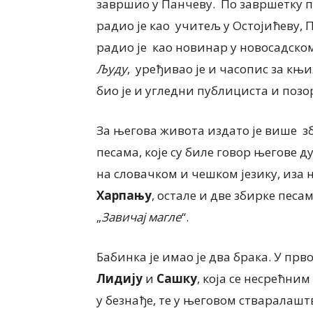
завршио у Панчеву. По завршетку пе
радио је као учитељ у Остојићеву,
радио је као новинар у новосадско
Људу
, уређивао је и часопис за књ
био је и угледни публициста и поз
За његова живота издато је више з
песама, које су биле говор његове ду
на словачком и чешком језику, иза
Харпању
, остале и две збирке песа
„
Завичај магле
“.
Бабинка је имао је два брака. У прв
Лидију
и
Сашку
, која се несрећним
у безнађе, те у његовом стваралаш