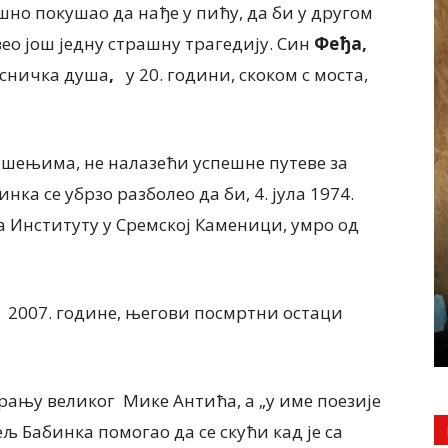
ешно покушао да нађе у пићу, да би у другом
вео још једну страшну трагедију. Син
Феђа,
есничка душа
,
у 20. години, скоком с моста,
ушењима, не налазећи успешне путеве за
а се убрзо разболео да би, 4. јула 1974.
ДРУШТВО
ректорка
а Институту у Сремској Каменици, умро од
е „Срећно
Милушка Хрћан, председница
е СВЕ ЗА
Удружења жена „Јаношичанка“
 СВАКОГ
Јаношик БАКЕ И ПРАБАКЕ СЕ НЕ
у, 2007. године, његови посмртни остаци
СМЕЈУ ЗАБОРАВИТИ
4 августа, 2026
рању великог Мике Антића, а „у име поезије
ељ Бабинка помогао да се скући кад је са