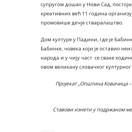
супругом дошао у Нови Сад, постој
креативних већ 11 година организу
промовише дечје стваралаштво.
Дом културе у Падини, где је Баби
Бабинке, човека који је оставио не
народа и у чију част се сваке коди
овом великану словачког културног 
Пројекат „Општина Ковачица –
Ставови изнети у подржаном ме