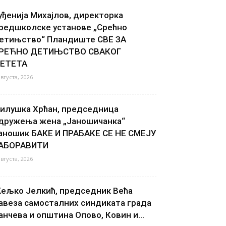
уђенија Михајлов, директорка
редшколске установе „Срећно
етињство“ Пландиште СВЕ ЗА
РЕЋНО ДЕТИЊСТВО СВАКОГ
ЕТЕТА
августа, 2026
илушка Хрћан, председница
дружења жена „Јаношичанка“
аношик БАКЕ И ПРАБАКЕ СЕ НЕ СМЕЈУ
АБОРАВИТИ
августа, 2026
ељко Јелкић, председник Већа
авеза самосталних синдиката града
анчева и општина Опово, Ковин и...