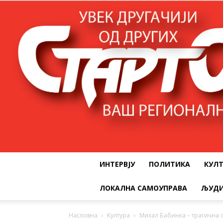
ИНТЕРВЈУ
ПОЛИТИКА
КУЛ
ЛОКАЛНА САМОУПРАВА
ЉУДИ
Насловна
Култура
Михал Бабинка – трагична с