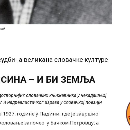
иа)
судбина великана словачке културе
 СИНА – И БИ ЗЕМЉА
плодотворнијих словачких књижевника у некадашњој
г и надреалистичког израза у словачкој поезији
а 1927. године у Падини, где је завршио
коловање започео у Бачком Петровцу, а