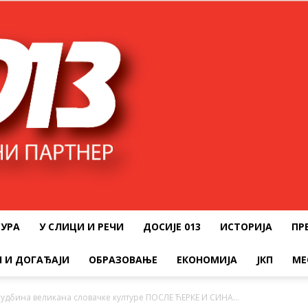
ТУРА
У СЛИЦИ И РЕЧИ
ДОСИЈЕ 013
ИСТОРИЈА
ПР
 И ДОГАЂАЈИ
ОБРАЗОВАЊЕ
ЕКОНОМИЈА
ЈКП
МЕ
удбина великана словачке културе ПОСЛЕ ЋЕРКЕ И СИНА...