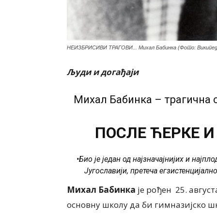
НЕИЗБРИСИВИ ТРАГОВИ... Михал Бабинка (Фото: Википед
Људи и догађаји
Михал Бабинка – трагична 
ПОСЛЕ ЋЕРКЕ И
•Био је један од најзначајнијих и нај
Југославији, претеча егзистенцијално
Михал Бабинка
је рођен 25. август
основну школу да би гимназијско ш