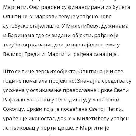
Маргити. Ови радови су финансирани из буџета
Општине. У Марковићеву је урађено ново
аутобуско стајалиште. У Милетићеву, Дужинама
и Барицама где су зидани објекти, рађено је
текуће одржавање, док је на стајалиштима у
Великој Греди и Маргити рађена санација .
Што се тиче верских објекта, Општина је и ове
године помагала пројектно. Значајна средства су
уложена у осликавање православне цркве Свети
Рафаило Банатски у Пландишту, у Банатском
Соколцу, цркви која је посвећена Светој Петки,
урађен је иконостас, док је у Милетићеву урађен
летњиковац у порти цркве. У Маргити је