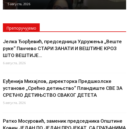
5 августа, 2026
Препоручујемо
Јелка Ђорђевић, председница Удружења „Веште
руке“ Панчево СТАРИ ЗАНАТИ И ВЕШТИНЕ КРОЗ
ШТО ВЕШТИЈЕ...
6 августа, 2026
Еуђенија Михајлов, директорка Предшколске
установе „Срећно детињство“ Пландиште СВЕ ЗА
СРЕЋНО ДЕТИЊСТВО СВАКОГ ДЕТЕТА
5 августа, 2026
Ратко Мосуровић, заменик председника Општине
Ковин ЈЕДАН ПО ЈЕДАН ПРОЈЕКАТ, СА ГРАЂАНИМА