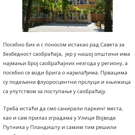
Посебно бих и с поносом истакао рад Савета за
безбедност саобраћаја, јер у нашој општини има
најмањи број саобраћајних незгода у региону, а
посебно се води брига о најмлађима. Првацима
су подељени флуоросцентни прслуци и књижица
са упутством за поступање у саобраћају.
Треба истаћи да смо санирали паркинг места,
као и сам прилаз зградама у Улици Војводе
Путника у Пландишту и самим тим решили