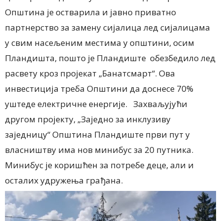
Општина је остварила и јавно приватно
партнерство за замену сијалица лед сијалицама
у свим насељеним местима у општини, осим
Пландишта, пошто је Пландиште обезбедило лед
расвету кроз пројекат „Банатсмарт“. Ова
инвестиција треба Општини да доснесе 70%
уштеде електричне енергије. Захваљујући
другом пројекту, „Заједно за инклузиву
заједницу“ Општина Пландиште први пут у
власништву има нов минибус за 20 путника.
Минибус је коришћен за потребе деце, али и
осталих удружења грађана.