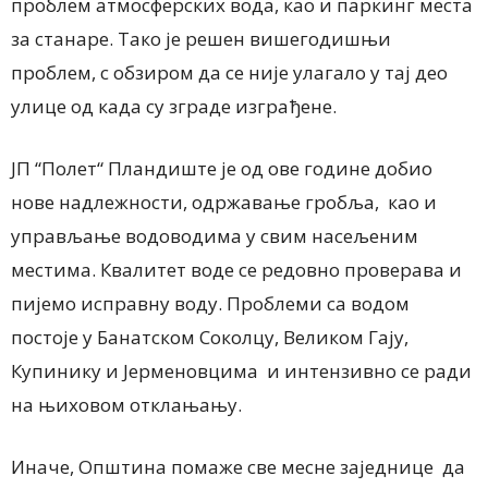
проблем атмосферских вода, као и паркинг места
за станаре. Тако је решен вишегодишњи
проблем, с обзиром да се није улагало у тај део
улице од када су зграде изграђене.
ЈП “Полет“ Пландиште је од ове године добио
нове надлежности, одржавање гробља, као и
управљање водоводима у свим насељеним
местима. Квалитет воде се редовно проверава и
пијемо исправну воду. Проблеми са водом
постоје у Банатском Соколцу, Великом Гају,
Купинику и Јерменовцима и интензивно се ради
на њиховом отклањању.
Иначе, Општина помаже све месне заједнице да