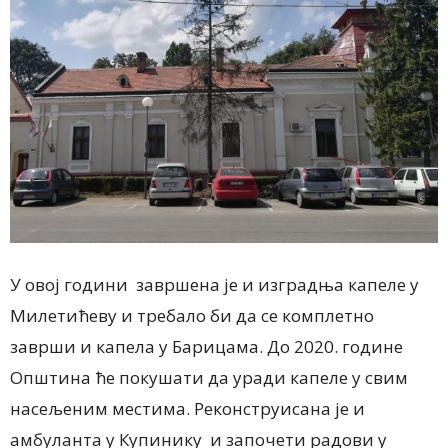
У овој години завршена је и изградња капеле у
Милетићеву и требало би да се комплетно
заврши и капела у Барицама. До 2020. године
Општина ће покушати да уради капеле у свим
насељеним местима. Реконструисана је и
амбуланта у Купинику и започети радови у