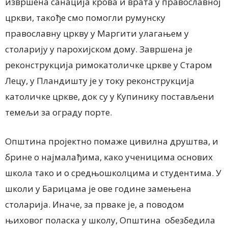
извршена санација крова и врата у православној
цркви, такође смо помогли румунску
православну цркву у Маргити улагањем у
столарију у парохијском дому. Завршена је
реконструкција римокатоличке цркве у Старом
Лецу, у Пландишту је у току реконструкција
католичке цркве, док су у Купинику постављени
темељи за ограду порте.
Општина пројектно помаже цивилна друштва, и
брине о најмалађима, како ученицима основих
школа тако и о средњошколцима и студентима. У
школи у Барицама је ове године замењена
столарија. Иначе, за прваке је, а поводом
њиховог поласка у школу, Општина обезбедила