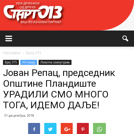
Насловна
Број 375
Број 375
Интервју
Локална самоуправа
Јован Репац, председник
Општине Пландиште
УРАДИЛИ СМО МНОГО
ТОГА, ИДЕМО ДАЉЕ!
31 децембра, 2018