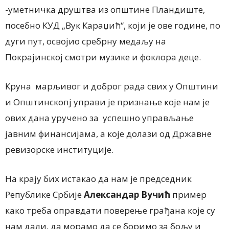
-уметничка друштва из општине Пландиште,
посебно КУД „Вук Караџић“, који је ове године, по
дуги пут, освојио сребрну медаљу на
Покрајинској смотри музике и фоклора деце.
Круна марљивог и доброг рада свих у Општини
и Општинскопј управи је признање које нам је
ових дана уручено за успешно управљање
јавним финансијама, а које долази од Државне
ревизорске институције.
На крају бих истакао да нам је председник
Републике Србије
Александар Вучић
пример
како треба оправдати поверење грађана које су
нам дали, да морамо да се боримо за бољу и