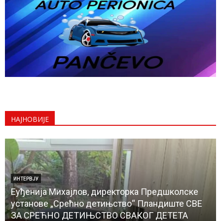
НАЈНОВИЈЕ
ИНТЕРВЈУ
Еуђенија Михајлов, директорка Предшколске
установе „Срећно детињство“ Пландиште СВЕ
ЗА СРЕЋНО ДЕТИЊСТВО СВАКОГ ДЕТЕТА