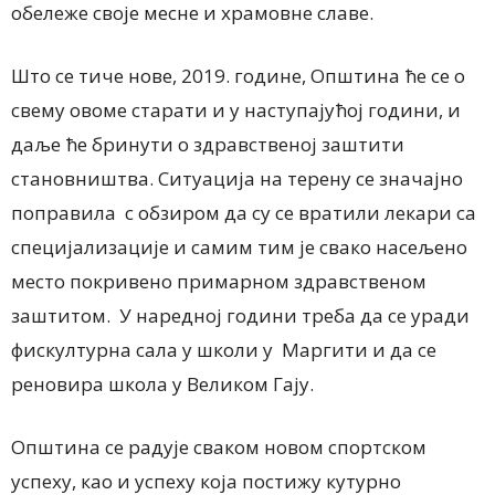
обележе своје месне и храмовне славе.
Што се тиче нове, 2019. године, Општина ће се о
свему овоме старати и у наступајућој години, и
даље ће бринути о здравственој заштити
становништва. Ситуација на терену се значајно
поправила с обзиром да су се вратили лекари са
специјализације и самим тим је свако насељено
место покривено примарном здравственом
заштитом. У наредној години треба да се уради
фискултурна сала у школи у Маргити и да се
реновира школа у Великом Гају.
Општина се радује сваком новом спортском
успеху, као и успеху која постижу кутурно