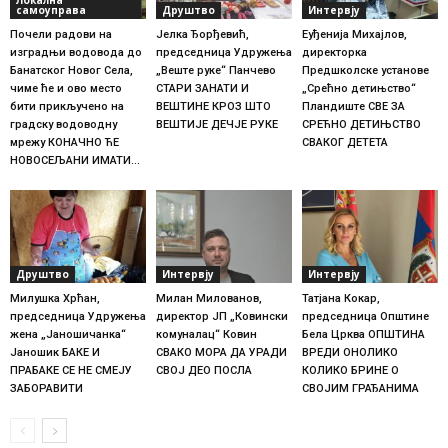
самоуправа
Друштво
Интервју
Почели радови на
Јелка Ђорђевић,
Еуђенија Михајлов,
изградњи водовода до
председница Удружења
директорка
Банатског Новог Села,
„Веште руке“ Панчево
Предшколске установе
чиме ће и ово место
СТАРИ ЗАНАТИ И
„Срећно детињство“
бити прикључено на
ВЕШТИНЕ КРОЗ ШТО
Пландиште СВЕ ЗА
градску водоводну
ВЕШТИЈЕ ДЕЧЈЕ РУКЕ
СРЕЋНО ДЕТИЊСТВО
мрежу КОНАЧНО ЋЕ
СВАКОГ ДЕТЕТА
НОВОСЕЉАНИ ИМАТИ...
Друштво
Интервју
Интервју
Милушка Хрћан,
Милан Милованов,
Татјана Кокар,
председница Удружења
директор ЈП „Ковински
председница Општине
жена „Јаношичанка“
комуналац“ Ковин
Бела Црква ОПШТИНА
Јаношик БАКЕ И
СВАКО МОРА ДА УРАДИ
ВРЕДИ ОНОЛИКО
ПРАБАКЕ СЕ НЕ СМЕЈУ
СВОЈ ДЕО ПОСЛА
КОЛИКО БРИНЕ О
ЗАБОРАВИТИ
СВОЈИМ ГРАЂАНИМА