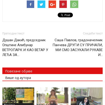
Претходни текст
Следећи текст
Душан Дакић, председник
Саша Павлов, градоначелник
Општине Алибунар
Панчева ДРУГИ СУ ПРИЧАЛИ,
ВЕТРОПАРК И КАО ВЕТАР У
МИ СМО ЗАСУКАЛИ РУКАВЕ
ЛЕЂА ЗА…
И…
Повезане објаве
Више од аутора
Локална