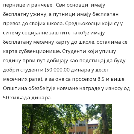
пернице и ранчеве. Сви основци имају
бесплатну ужину, а путници имају бесплатан
превоз до својих школа. Средњоколци који су у
ситему социјалне заштите такође имају
бесплатану месечну карту до школе, осталима се
карта субвенционише. Студенти који упишу
годину први пут добијају као подстицај да буду
добри студенти (50.000,00 динара у десет
месечних рата), а за оне са просеком 8,5 и више,
Општина обезбеђује новчане награде у износу од
50 хиљада динара.