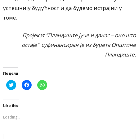
успешнију будућност и да будемо истрајни у
томе.
Пројекат “Пландиште јуче и данас – оно што
остаје” суфинансиран је из буџета Општине
Пландиште.
Подели
Click
Click
Click
to
to
to
share
share
share
on
on
on
Twitter
Facebook
WhatsApp
(Opens
(Opens
(Opens
Like this:
in
in
in
new
new
new
window)
window)
window)
Loading...