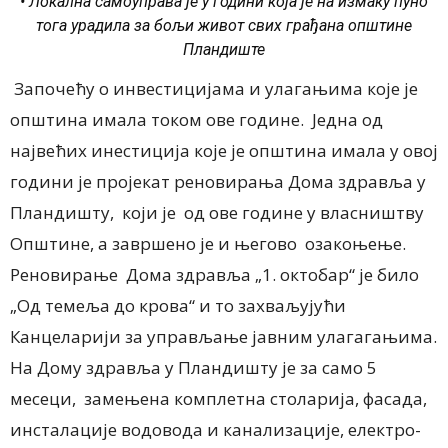
• Локална самоуправа је у години која је на измаку пуно
тога урадила за бољи живот свих грађана општине
Пландиште
Започећу о инвестицијама и улагањима које је
општина имала током ове године. Једна од
највећих инестиција које је општина имала у овој
години је пројекат реновирања Дома здравља у
Пландишту, који је од ове године у власништву
Општине, а завршено је и његово озакоњење.
Реновирање Дома здравља „1. октобар“ је било
„Од темеља до крова“ и то захваљујући
Канцеларији за управљање јавним улагагањима.
На Дому здравља у Пландишту је за само 5
месеци, замењена комплетна столарија, фасада,
инсталације водовода и канализације, електро-