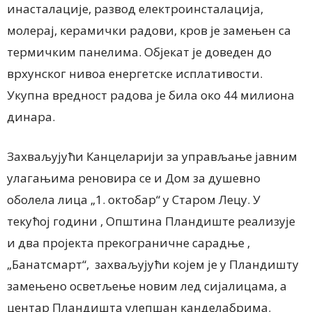
инасталације, развод електроинсталација,
молерај, керамички радови, кров је замењен са
термичким панелима. Објекат је доведен до
врхунског нивоа енергетске исплативости.
Укупна вредност радова је била око 44 милиона
динара.
Захваљујући Канцеларији за управљање јавним
улагањима реновира се и Дом за душевно
оболела лица „1. октобар“ у Старом Лецу. У
текућој години , Општина Пландиште реализује
и два пројекта прекограничне сарадње ,
„Банатсмарт“, захваљујући којем је у Пландишту
замењено осветљење новим лед сијалицама, а
центар Пландишта улепшан канделабрима.