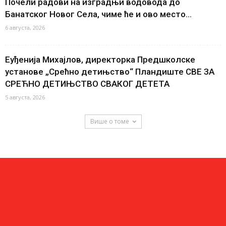
Почели радови на изградњи водовода до
Банатског Новог Села, чиме ће и ово место...
6 августа, 2026
Еуђенија Михајлов, директорка Предшколске
установе „Срећно детињство“ Пландиште СВЕ ЗА
СРЕЋНО ДЕТИЊСТВО СВАКОГ ДЕТЕТА
5 августа, 2026
Више о томе