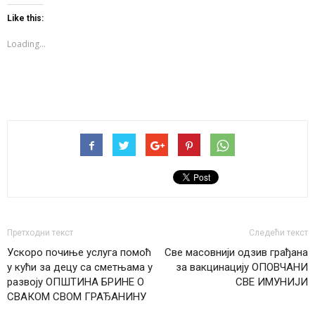
Twitter
Facebook
WhatsApp
(Opens
(Opens
(Opens
Like this:
in
in
in
new
new
new
window)
window)
window)
Loading...
Претходни текст
Следећи текст
Ускоро почиње услуга помоћ
Све масовнији одзив грађана
у кући за децу са сметњама у
за вакцинацију ОПОВЧАНИ
развоју ОПШТИНА БРИНЕ О
СВЕ ИМУНИЈИ
СВАКОМ СВОМ ГРАЂАНИНУ