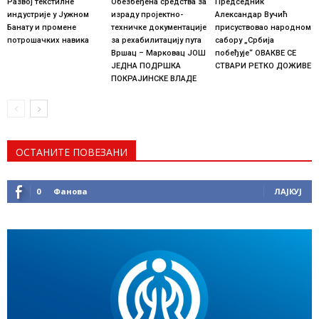
Развој текстилне
Обезбеђена средства за
Председник
индустрије у Јужном
израду пројектно-
Александар Вучић
Банату и промене
техничке документације
присуствовао народном
потрошачких навика
за рехабилитацију пута
сабору „Србија
Вршац – Марковац ЈОШ
побеђује“ ОВАКВЕ СЕ
ЈЕДНА ПОДРШКА
СТВАРИ РЕТКО ДОЖИВЕ
ПОКРАЈИНСКЕ ВЛАДЕ
ОСТАНИТЕ ПОВЕЗАНИ
0
Фанова
ЛАЈКУЈ