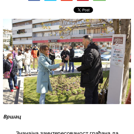
Вршац
Значајна заинтересованост грађана да