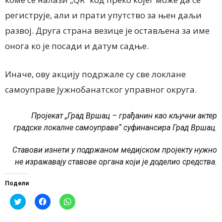
региструје, али и прати упутство за њен даљи
развој. Друга страна везице је остављена за име
онога ко је посади и датум садње.
Иначе, ову акцију подржале су све локлане
самоуправе Јужнобанатског управног округа.
Пројекат „Град Вршац – грађанин као кључни актер
градске локалне самоуправе“ суфинансира Град Вршац.
Ставови изнети у подржаном медијском пројекту нужно
не изражавају ставове органа који је доделио средства.
Подели
Click
Click
Click
to
to
to
share
share
share
on
on
on