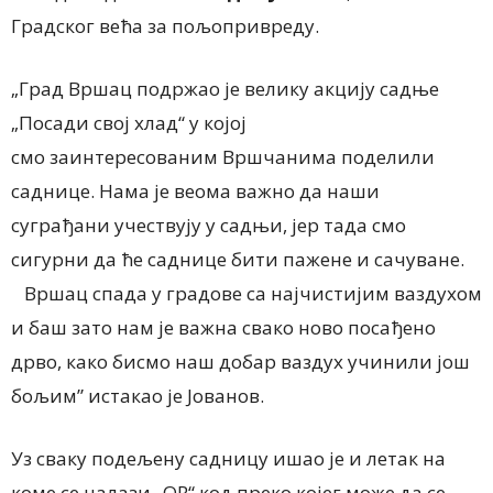
Градског већа за пољопривреду.
„Град Вршац подржао је велику акцију садње
„Посади свој хлад“ у којој
смо заинтересованим Вршчанима поделили
саднице. Нама је веома важно да наши
суграђани учествују у садњи, јер тада смо
сигурни да ће саднице бити пажене и сачуване.
Вршац спада у градове са најчистијим ваздухом
и баш зато нам је важна свако ново посађено
дрво, како бисмо наш добар ваздух учинили још
бољим” истакао је Јованов.
Уз сваку подељену садницу ишао је и летак на
коме се налази „QR“ код преко којег може да се