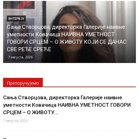
ЛОКАЛНА САМОУПРАВА
Почели радови на изградњи водовода до
Банатског Новог Села, чиме ће и ово место бити
прикључено на градску водоводну мрежу
КОНАЧНО ЋЕ НОВОСЕЉАНИ ИМАТИ...
6 августа, 2026
Препоручујемо
Сања Створцова, директорка Галерије наивне
уметности Ковачица НАИВНА УМЕТНОСТ ГОВОРИ
СРЦЕМ – О ЖИВОТУ...
7 августа, 2026