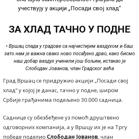
учествују у акцији „Посади свој хлад“
ЗА ХЛАД ТАЧНО У ПОДНЕ
• Вршац спада у градове са најчистијим ваздухом и баш
зато нам је важна свако ново посађено дрво, како бисмо
наш добар ваздух учинили још бољим, истакао је
Слободан Јованов, члан Градског већа
Град Вршац се придружио акцији „Посади свој
хлад“ у којој је данас, тачно у подне, широм
Србије грађанима подељено 30.000 садница.
Саднице су обезбеђене уз помоћ друштвено
одговорних компанија, а у Вршцу их је на Тргу
победе поделио
Слободан Јованов
, члан