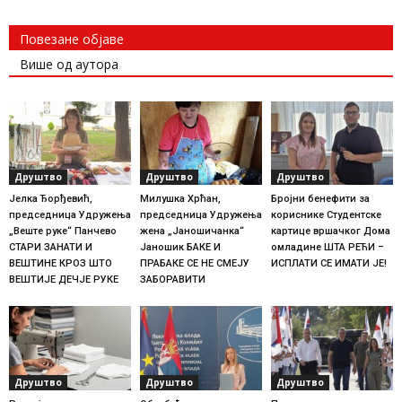
Повезане објаве
Више од аутора
Друштво
Друштво
Друштво
Јелка Ђорђевић,
Милушка Хрћан,
Бројни бенефити за
председница Удружења
председница Удружења
кориснике Студентске
„Веште руке“ Панчево
жена „Јаношичанка“
картице вршачког Дома
СТАРИ ЗАНАТИ И
Јаношик БАКЕ И
омладине ШТА РЕЋИ –
ВЕШТИНЕ КРОЗ ШТО
ПРАБАКЕ СЕ НЕ СМЕЈУ
ИСПЛАТИ СЕ ИМАТИ ЈЕ!
ВЕШТИЈЕ ДЕЧЈЕ РУКЕ
ЗАБОРАВИТИ
Друштво
Друштво
Друштво