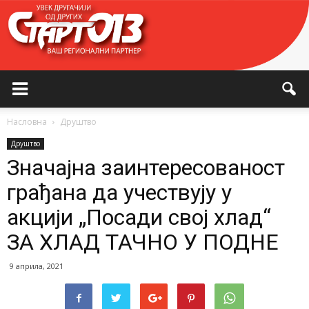
Насловна
Друштво
Друштво
Значајна заинтересованост
грађана да учествују у
акцији „Посади свој хлад“
ЗА ХЛАД ТАЧНО У ПОДНЕ
9 априла, 2021