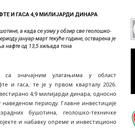
ТЕ И ГАСА 4,9 МИЛИЈАРДИ ДИНАРА
ушотине, а када се узму у обзир све геолошко-
риоду јануар-март текуће године, остварена је
а нафте од 13,5 хиљада тона
е са значајним улагањима у област
е и гаса, те је у првом кварталу 2026.
нвестирано 4,9 милијарди динара, односно
у наведеном периоду. Главне инвестиције
радних бушотина, геолошко-техничке
ојекте и набавку опреме и инвестиционо