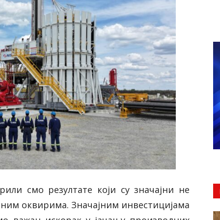
или смо резултате који су значајни не
лним оквирима. З
начајним инвестицијама