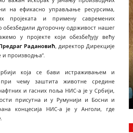
мо важан искорак у јачању производних
ни на ефикасно управљање ресурсима,
них пројеката и примену савремених
о обезбедили дугорочну одрживост нашег
жемо у пројекте који обезбеђују већу
Предраг Радановић
, директор Дирекције
 и производња“
.
ДРУШТВО
ректорка
Србији која се бави истраживањем и
е „Срећно
Милушка Хрћан, председница
е СВЕ ЗА
Удружења жена „Јаношичанка“
 при чему заштита животне средине
 СВАКОГ
Јаношик БАКЕ И ПРАБАКЕ СЕ НЕ
афтних и гасних поља НИС-а је у Србији,
СМЕЈУ ЗАБОРАВИТИ
ости присутна и у Румунији и Босни и
4 августа, 2026
рана концесија НИС-а је у Анголи, где
.