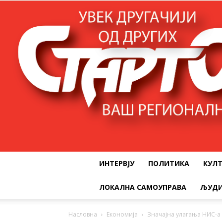
ИНТЕРВЈУ
ПОЛИТИКА
КУЛ
ЛОКАЛНА САМОУПРАВА
ЉУДИ
Насловна
Економија
Значајна улагања НИС-а