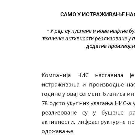
САМО У ИСТРАЖИВАЊЕ НАФ
• У рад су пуштене и нове нафтне б
техничке активности реализоване у пе
додатна производњ
Компанија НИС наставила ј
истраживања и производње нафт
године у овај сегмент бизниса и
78 одсто укупних улагања НИС-а 
реализоване су у бушење раз
активности, инфраструктурне пр
одржавање.