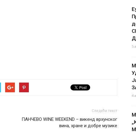
Е
П
д
С
Д
5 
М
У
Ј
З
4 
Следећи текст
М
ПАНЧЕВО WINE WEEKEND – викенд врхунског
„
вина, хране и добре музике
М