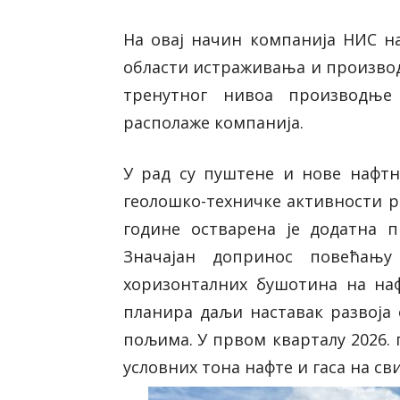
На овај начин компанија НИС на
области истраживања и производ
тренутног нивоа производњ
располаже компанија.
У рад су пуштене и нове нафтн
геолошко-техничке активности р
године остварена је додатна 
Значајан допринос повећањ
хоризонталних бушотина на на
планира даљи наставак развоја
пољима.
У првом кварталу 2026.
условних тона нафте и гаса на св