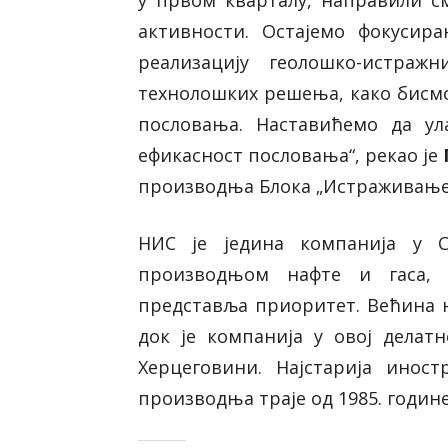
у првом кварталу,
направили с
активности
.
Остајемо ф
окусира
реализацију геолошко-истраж
технолошких решења, како бисм
пословања.
Наставићемо да ула
ефикасност пословања
“
, рекао је
производња Блока „Истраживање
ИНТЕРВЈУ
Еуђенија Михајлов, ди
ЈА
НИС је једина компанија у 
Предшколске установ
10. сезона програма „NIS
детињство“ Пландишт
производњом нафте и гаса,
“ ПРАКСА ЗА ЧИСТУ
СРЕЋНО ДЕТИЊСТВО
представља приоритет. Већина н
КУ
ДЕТЕТА
док
je
компанија у овој делатн
6
5 августа, 2026
Херцеговини. Најстарија иност
производња траје од 1985. године