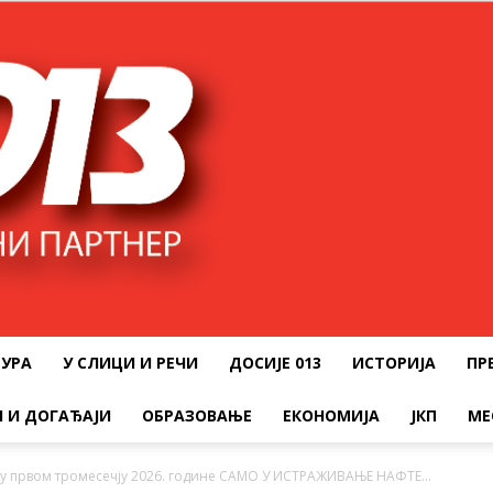
ТУРА
У СЛИЦИ И РЕЧИ
ДОСИЈЕ 013
ИСТОРИЈА
ПР
 И ДОГАЂАЈИ
ОБРАЗОВАЊЕ
ЕКОНОМИЈА
ЈКП
МЕ
 у првом тромесечју 2026. године САМО У ИСТРАЖИВАЊЕ НАФТЕ...