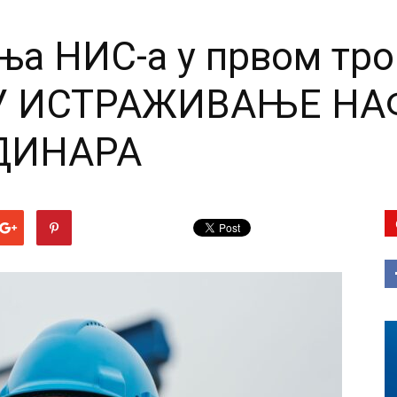
ња НИС-а у првом тро
У ИСТРАЖИВАЊЕ НАФ
ДИНАРА