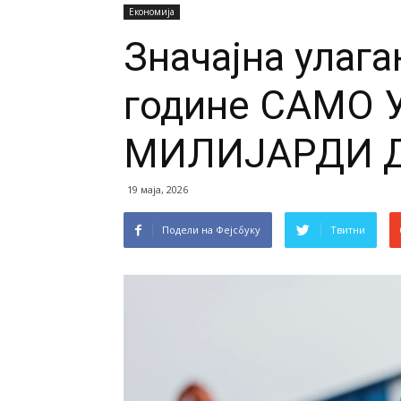
Економија
Значајна улага
године САМО 
МИЛИЈАРДИ 
19 маја, 2026
Подели на Фејсбуку
Твитни