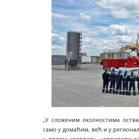
У сложеним околностима оствар
„
само у домаћим, већ и у региона