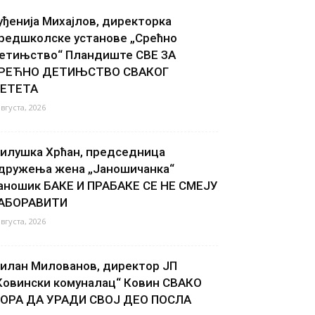
уђенија Михајлов, директорка
редшколске установе „Срећно
етињство“ Пландиште СВЕ ЗА
РЕЋНО ДЕТИЊСТВО СВАКОГ
ЕТЕТА
августа, 2026
илушка Хрћан, председница
дружења жена „Јаношичанка“
аношик БАКЕ И ПРАБАКЕ СЕ НЕ СМЕЈУ
АБОРАВИТИ
августа, 2026
илан Милованов, директор ЈП
Ковински комуналац“ Ковин СВАКО
ОРА ДА УРАДИ СВОЈ ДЕО ПОСЛА