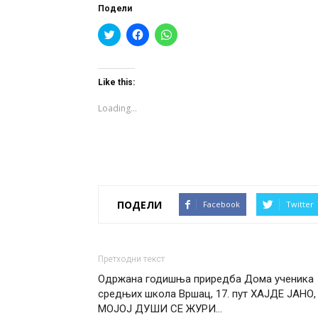
Подели
Click
Click
Click
to
to
to
share
share
share
on
on
on
Twitter
Facebook
WhatsApp
(Opens
(Opens
(Opens
Like this:
in
in
in
new
new
new
window)
window)
window)
Loading...
ПОДЕЛИ
Facebook
Twitter
Претходни текст
Одржана годишња приредба Дома ученика
средњих школа Вршац, 17. пут ХАЈДЕ ЈАНО,
МОЈОЈ ДУШИ СЕ ЖУРИ…