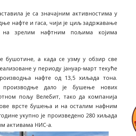
ставила је са значајним активностима у
ње нафте и гаса, чији је циљ задржавање
е на зрелим нафтним пољима којима
е бушотине, а када се узму у обзир све
еализоване у периоду јануар-март текуће
производња нафте од 13,5 хиљада тона.
у производње дало је бушење нових
фтном пољу Велебит, тако да компанија
 ове врсте бушења и на осталим нафним
 године укупно је произведено 280 хиљада
им активама НИС-а.