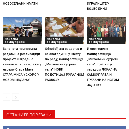
НОВОСЕЉАНИ ИМАТИ...
ИГРАЛИШТЕ У
ВОЈВОДИНИ
Локална
Локална
Локална
самоуправа
самоуправа
самоуправа
Започети припремни
Обезбеђена средства и
И ове године
радови на реализацији
за овогодишњу, шесту
манифестација
пројекта изградње
по реду, манифестацију
„Михољски сусрети
канализационе мреже у
„Михољски сусрети
села“, трећи пут
насељу Стара Миса
села“ НОВИ
заредом ЛОКАЛНА
СТАРА МИСА УСКОРО У
ПОДСТИЦАЈ РУРАЛНОМ
САМОУПРАВА И
НОВОМ ИЗДАЊУ
РАЗВОЈУ
ГРАЂАНИ НА ИСТОМ
ЗАДАТКУ
ОСТАНИТЕ ПОВЕЗАНИ