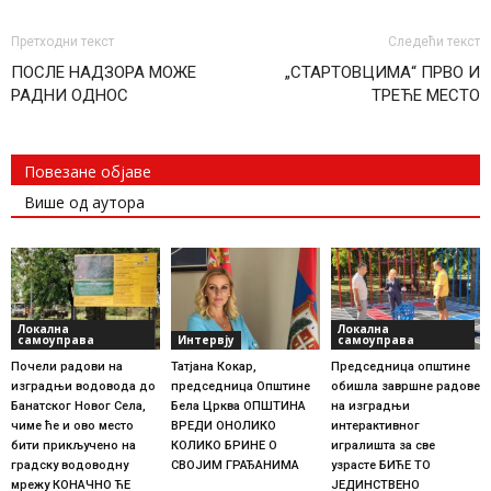
Претходни текст
Следећи текст
ПОСЛЕ НАДЗОРА МОЖЕ
„СТАРТОВЦИМА“ ПРВО И
РАДНИ ОДНОС
ТРЕЋЕ МЕСТO
Повезане објаве
Више од аутора
Локална
Локална
самоуправа
Интервју
самоуправа
Почели радови на
Татјана Кокар,
Председница општине
изградњи водовода до
председница Општине
обишла завршне радове
Банатског Новог Села,
Бела Црква ОПШТИНА
на изградњи
чиме ће и ово место
ВРЕДИ ОНОЛИКО
интерактивног
бити прикључено на
КОЛИКО БРИНЕ О
игралишта за све
градску водоводну
СВОЈИМ ГРАЂАНИМА
узрасте БИЋЕ ТО
мрежу КОНАЧНО ЋЕ
ЈЕДИНСТВЕНО