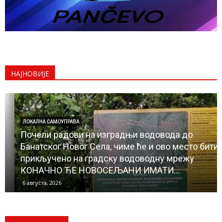
НАЈНОВИЈЕ
ЛОКАЛНА САМОУПРАВА
Почели радови на изградњи водовода до
Банатског Новог Села, чиме ће и ово место бити
прикључено на градску водоводну мрежу
КОНАЧНО ЋЕ НОВОСЕЉАНИ ИМАТИ...
6 августа, 2026