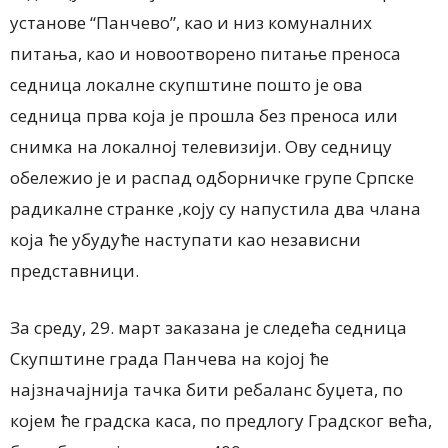
установе “Панчево”, као и низ комуналних
питања, као и новоотворено питање преноса
седница локалне скупштине пошто је ова
седница прва која је прошла без преноса или
снимка на локалној телевизији. Ову седницу
обележио је и распад одборничке групе Српске
радикалне странке ,коју су напустила два члана
која ће убудуће наступати као независни
представници.
За среду, 29. март заказана је следећа седница
Скупштине града Панчева на којој ће
најзначајнија тачка бити ребаланс буџета, по
којем ће градска каса, по предлогу Градског већа,