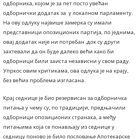
одборника, којом је за пет посто увећан
одборнички додатак за у локалном парламенту.
На ову одлуку највише замерка су имали
представници опозиционих партија, по једнима,
овај додатак није ни потребан ,док су други
захтевали да он буде далеко већи како би
одборници били заиста независни у свом раду.
Упркос овим критикама, ова одлука је на крају,
без већих проблема изгласана.
Крај седнице је био резервисан за одборничка
питања у чему су, по традицији, предњачили
одборници опозиционих странака, a међу
питањима која се понављају из седнице у
седницу поново је било пословање Апотекарске