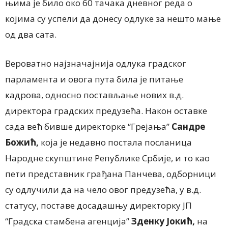
њима је било око 60 тачака дневног реда о
којима су успели да донесу одлуке за нешто мање
од два сата.
Вероватно најзначајнија одлука градског
парламента и овога пута била је питање
кадрова, односно постављање нових в.д.
директора градских предузећа. Након оставке
сада већ бивше директорке “Грејања”
Сандре
Божић
,
која је недавно постала посланица
Народне скупштине Републике Србије, и то као
пети представник грађана Панчева, одборници
су одлучили да на чело овог предузећа, у в.д.
статусу, поставе досадашњу директорку ЈП
“Градска стамбена агенција”
Зденку Јокић
,
на