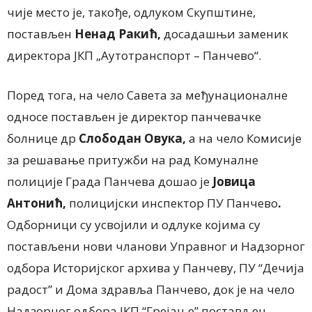
чије место је, такође, одлуком Скупштине,
постављен
Ненад Ракић,
досадашњи заменик
директора ЈКП „Аутотранспорт – Панчево“.
Поред тога, на чело Савета за међунационалне
односе постављен је директор панчевачке
болнице др
Слободан Овука
,
а на чело Комисије
за решавање притужби на рад Комуналне
полиције Града Панчева дошао је
Јовица
Антонић,
полицијски инспектор ПУ Панчево
.
Одборници су усвојили и одлуке којима су
постављени нови чланови Управног и Надзорног
одбора Историјског архива у Панчеву, ПУ “Дечија
радост” и Дома здравља Панчево, док је на чело
Надзорног одбора ЈКП “Грејање” постављен