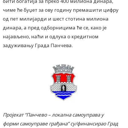
бити богатија за преко 400 милиона динара,
чиме ће буџет за ову годину премашити цифру
од пет милијарди и шест стотина милиона
динара, а пред одборницима ће се, како је
најављено, наћи и одлука о кредитном
задуживању Града Панчева.
Пројекат “Панчево – локална самоупр
ава у
форми самоуправе грађана” су/фин
ансирао Град