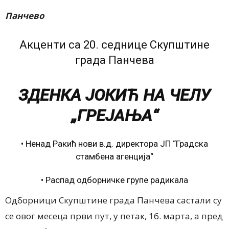
Панчево
Акценти са 20. седнице Скупштине
града Панчева
ЗДЕНКА ЈОКИЋ НА ЧЕЛУ
„ГРЕЈАЊА“
• Ненад Ракић нови в.д. директора ЈП “Градска
стамбена агенција“
• Распад одборничке групе радикала
Одборници Скупштине града Панчева састали су
се овог месеца први пут, у петак, 16. марта, а пред