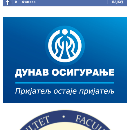
0
Фанова
ЛАЈКУЈ