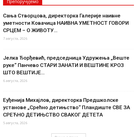
Препоручујемо
Сања Створцова, директорка Галерије наивне
уметности Ковачица НАИВНА УМЕТНОСТ ГОВОРИ
СРЦЕМ – О ЖИВОТУ...
7 августа, 2026
Јелка Ђорђевић, председница Удружења „Веште
руке“ Панчево СТАРИ ЗАНАТИ И ВЕШТИНЕ КРОЗ
ШТО ВЕШТИЈЕ...
6 августа, 2026
Еуђенија Михајлов, директорка Предшколске
установе „Срећно детињство“ Пландиште СВЕ ЗА
СРЕЋНО ДЕТИЊСТВО СВАКОГ ДЕТЕТА
5 августа, 2026