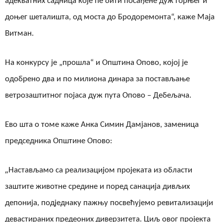
адекватних садница које ће бити посађене дуж горњег и
доњег шеталишта
,
од моста до Бродоремонта“, каже Маја
Витман.
На конкурсу је „прошла“ и Општина Опово, којој је
одобрено два и по милиона динара за постављање
ветрозаштитног појаса дуж пута Опово – Дебељача.
Ево шта о томе каже Анка Симин Дамјанов, заменица
председника Општине Опово:
„
Настављамо са реализацијом пројеката из области
заштите животне средине и поред санација дивљих
депонија, подједнаку пажњу посвећујемо ревитализацији
девастираних предеоних диверзитета. Циљ овог пројекта