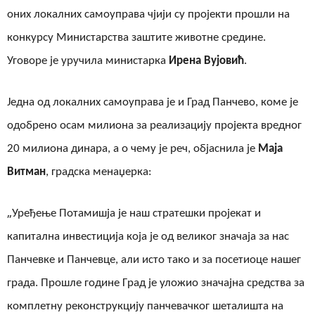
оних локалних самоуправа чјији су пројекти прошли на
конкурсу Министарства заштите животне средине.
Уговоре је уручила министарка
Ирена Вујовић
.
Ј
една од локалних самоуправа
је и Град Панчево, коме је
одобрено осам милиона за реализацију пројекта вредног
20 милиона динара, а о чему је реч, објаснила је
Маја
Витман
, градска менаџерка:
„
Уређење Потамишја је наш стратешки пројекат и
капитална инвестиција која је од великог значаја за нас
Панчевке и Панчевце, али исто тако и за посетиоце нашег
града. Прошле године
Г
рад је уложио значајна средства за
комплетну реконструкцију панчевачког шеталишта на