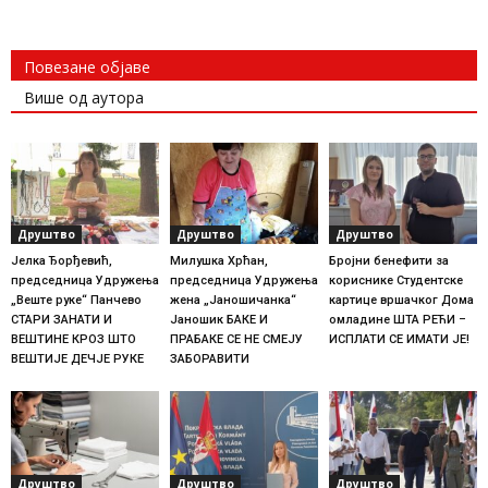
Повезане објаве
Више од аутора
Друштво
Друштво
Друштво
Јелка Ђорђевић,
Милушка Хрћан,
Бројни бенефити за
председница Удружења
председница Удружења
кориснике Студентске
„Веште руке“ Панчево
жена „Јаношичанка“
картице вршачког Дома
СТАРИ ЗАНАТИ И
Јаношик БАКЕ И
омладине ШТА РЕЋИ –
ВЕШТИНЕ КРОЗ ШТО
ПРАБАКЕ СЕ НЕ СМЕЈУ
ИСПЛАТИ СЕ ИМАТИ ЈЕ!
ВЕШТИЈЕ ДЕЧЈЕ РУКЕ
ЗАБОРАВИТИ
Друштво
Друштво
Друштво