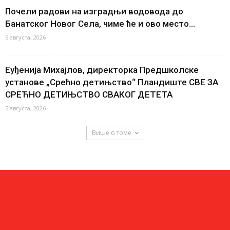
Почели радови на изградњи водовода до
Банатског Новог Села, чиме ће и ово место...
6 августа, 2026
Еуђенија Михајлов, директорка Предшколске
установе „Срећно детињство“ Пландиште СВЕ ЗА
СРЕЋНО ДЕТИЊСТВО СВАКОГ ДЕТЕТА
5 августа, 2026
Више о томе