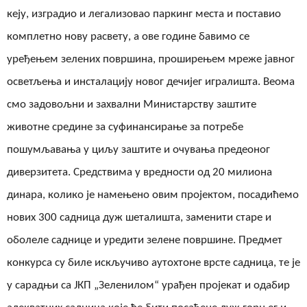
кеју, изградио и легализовао паркинг места и поставио
комплетно нову расвету, а ове године бавимо
се
уређењем зелених површина, проширењем мреже јавног
осветљења и инсталацију новог дечијег игралишта. Веома
смо задовољни и захвални Министарству заштите
животне средине за суфинансирање за потребе
пошумљавања у циљу заштите и очувања предеоног
диверзитета. Средствима у вредности од 20 милиона
динара
,
колико је намењено овим пројектом
,
посадићемо
нових 300 садница дуж шеталишта, заменити старе и
оболеле саднице и уредити зелене површине. Предмет
конкурса су биле искључиво аутохтоне врсте садница, те је
у сарадњи са ЈКП „Зеленилом“ урађен пројекат и одабир