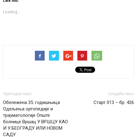
Like this:
in
in
in
new
new
new
window)
window)
window)
Loading...
Претходни текст
Следећи текст
Обележена 35. годишњица
Старт 013 – бр. 426
Одељења ортопедије и
трауматолoгије Опште
болнице Вршац У ВРШЦУ КАО
И У БЕОГРАДУ ИЛИ НОВОМ
САДУ