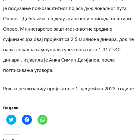
је подизање пољозаштитног појаса дуж локалног пута
Опово – Дебељача, на делу атара који припада општини
Опово. Министарство заштите животне средине
суфинансира овај пројекат са 2,5 милиона динара, док ће
наша локална самоуправа учествовати са 1.317.540
динара“, изјавила је Анка Симин Дамјанов, после
потписивања уговора.
Рок за реализацију пројеката је 1. децембар 2023. године.
Подели
Click
Click
Click
to
to
to
share
share
share
on
on
on
Twitter
Facebook
WhatsApp
(Opens
(Opens
(Opens