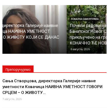
ЛОКАЛНА САМОУПРАВА
Почели радови на изградњи водовода до
Банатског Новог Села, чиме ће и ово место бити
прикључено на градску водоводну мрежу
КОНАЧНО ЋЕ НОВОСЕЉАНИ ИМАТИ...
6 августа, 2026
Препоручујемо
Сања Створцова, директорка Галерије наивне
уметности Ковачица НАИВНА УМЕТНОСТ ГОВОРИ
СРЦЕМ – О ЖИВОТУ...
7 августа, 2026