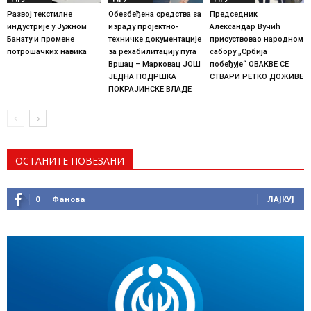
Развој текстилне
Обезбеђена средства за
Председник
индустрије у Јужном
израду пројектно-
Александар Вучић
Банату и промене
техничке документације
присуствовао народном
потрошачких навика
за рехабилитацију пута
сабору „Србија
Вршац – Марковац ЈОШ
побеђује“ ОВАКВЕ СЕ
ЈЕДНА ПОДРШКА
СТВАРИ РЕТКО ДОЖИВЕ
ПОКРАЈИНСКЕ ВЛАДЕ
ОСТАНИТЕ ПОВЕЗАНИ
0
Фанова
ЛАЈКУЈ