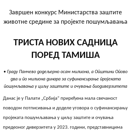
Завршен конкурс Министарства заштите
животне средине за пројекте пошумљавања
ТРИСТА НОВИХ САДНИЦА
ПОРЕД ТАМИША
• Граду Панчево додељерно осам милиона, а Општини Опово
два и по милиона динара за суфинансирање пројеката
пошумљавања у циљу заштите и очувања биодиверзитета
Данас је у Палати „Србија“ приређена мала свечаност
поводом потписивања и доделе уговора о суфинансирању
пројеката пошумљавања
у циљу заштите и очувања
предеоног диверзитета у 2023. години,
представницима