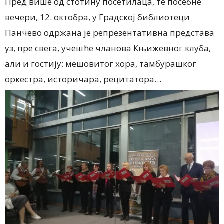
Пред више од стотину посетилаца, те посебне
вечери, 12. октобра, у Градској библиотеци
Панчево одржана је репрезентативна представа
уз, пре свега, учешће чланова Књижевног клуба,
али и гостију: мешовитог хора, тамбурашког
оркестра, историчара, рецитатора…