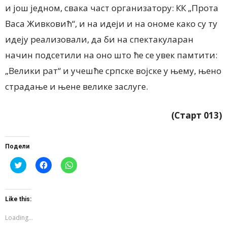
и још једном, свака част организатору: КК „Прота
Васа Живковић“, и на идеји и на ономе како су ту
идеју реализовали, да би на спектакуларан
начин подсетили на оно што ће се увек памтити:
„Велики рат“ и учешће српске војске у њему, њено
страдање и њене велике заслуге.
(Старт 013)
Подели
Click
Click
Click
to
to
to
share
share
share
on
on
on
Twitter
Facebook
WhatsApp
(Opens
(Opens
(Opens
Like this:
in
in
in
new
new
new
window)
window)
window)
Loading...