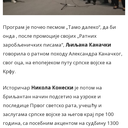
Програм је почео песмом „Тамо далеко“, да би
онда , после промоције својих „Ратних
заробљеничких писама“,
Љиљана Каначки
говорила о ратном походу Александра Каначког,
свог оца, на епопејеком путу српске војске ка
Крфу.
Историчар
Никола Конески
је потом на
бриљантан начин подсетио на узроке и
последице Првог светско рата, учешћу и
заслугама српске војске за његов крај пре 100
година, са посебним акцентом на судбину 1300