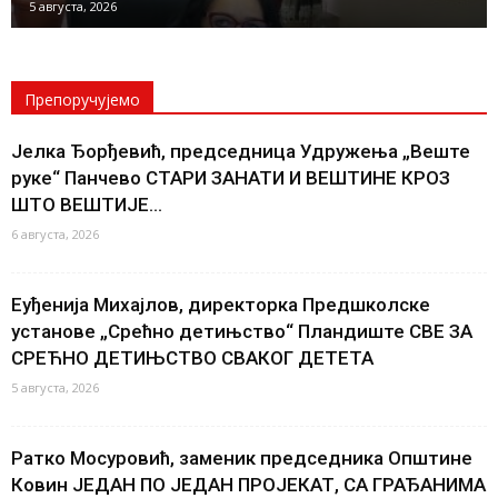
5 августа, 2026
Препоручујемо
Јелка Ђорђевић, председница Удружења „Веште
руке“ Панчево СТАРИ ЗАНАТИ И ВЕШТИНЕ КРОЗ
ШТО ВЕШТИЈЕ...
6 августа, 2026
Еуђенија Михајлов, директорка Предшколске
установе „Срећно детињство“ Пландиште СВЕ ЗА
СРЕЋНО ДЕТИЊСТВО СВАКОГ ДЕТЕТА
5 августа, 2026
Ратко Мосуровић, заменик председника Општине
Ковин ЈЕДАН ПО ЈЕДАН ПРОЈЕКАТ, СА ГРАЂАНИМА