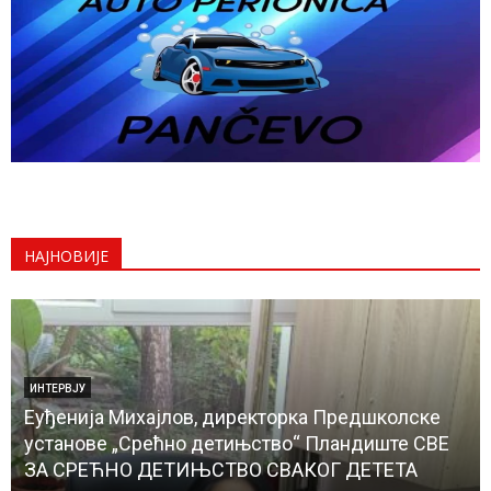
НАЈНОВИЈЕ
ИНТЕРВЈУ
Еуђенија Михајлов, директорка Предшколске
установе „Срећно детињство“ Пландиште СВЕ
ЗА СРЕЋНО ДЕТИЊСТВО СВАКОГ ДЕТЕТА