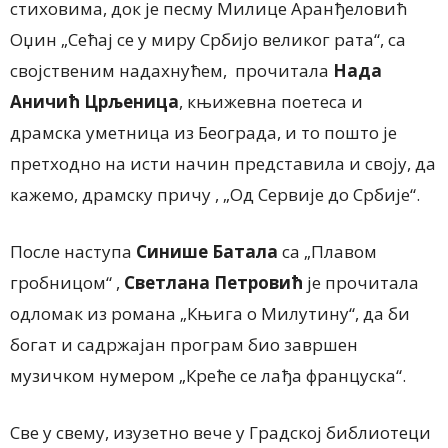
стиховима, док је песму Милице Аранђеловић
Оџин „Сећај се у миру Србијо великог рата“, са
својственим надахнућем, прочитала
Нада
Аничић Црљеница
, књижевна поетеса и
драмска уметница из Београда, и то пошто је
претходно на исти начин представила и своју, да
кажемо, драмску причу , „Од Сервије до Србије“.
После наступа
Синише Батала
са „Плавом
гробницом“ ,
Светлана Петровић
је прочитала
одломак из романа „Књига о Милутину“, да би
богат и садржајан програм био завршен
музичком нумером „Креће се лађа француска“.
Све у свему, изузетно вече у Градској библиотеци