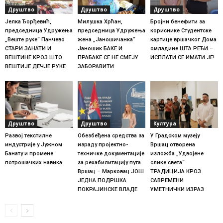
Друштво
Друштво
Друштво
Јелка Ђорђевић,
Милушка Хрћан,
Бројни бенефити за
председница Удружења
председница Удружења
кориснике Студентске
„Веште руке“ Панчево
жена „Јаношичанка“
картице вршачког Дома
СТАРИ ЗАНАТИ И
Јаношик БАКЕ И
омладине ШТА РЕЋИ –
ВЕШТИНЕ КРОЗ ШТО
ПРАБАКЕ СЕ НЕ СМЕЈУ
ИСПЛАТИ СЕ ИМАТИ ЈЕ!
ВЕШТИЈЕ ДЕЧЈЕ РУКЕ
ЗАБОРАВИТИ
Друштво
Друштво
Култура
Развој текстилне
Обезбеђена средства за
У Градском музеју
индустрије у Јужном
израду пројектно-
Вршац отворена
Банату и промене
техничке документације
изложба „Удвојене
потрошачких навика
за рехабилитацију пута
слике света“
Вршац – Марковац ЈОШ
ТРАДИЦИЈА КРОЗ
ЈЕДНА ПОДРШКА
САВРЕМЕНИ
ПОКРАЈИНСКЕ ВЛАДЕ
УМЕТНИЧКИ ИЗРАЗ