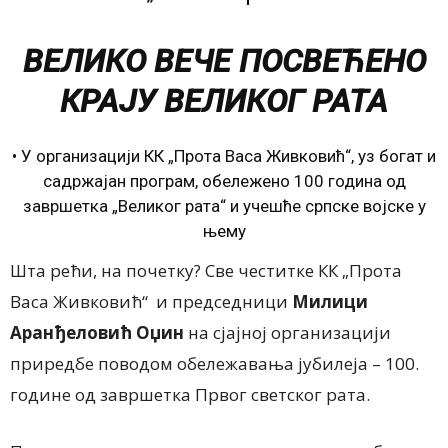
ВЕЛИКО ВЕЧЕ ПОСВЕЋЕНО
КРАЈУ ВЕЛИКОГ РАТА
• У организацији КК „Прота Васа Живковић“, уз богат и
садржајан програм, обележено 100 година од
завршетка „Великог рата“ и учешће српске војске у
њему
Шта рећи, на почетку? Све честитке КК „Прота
Васа Живковић“ и председници
Милици
Аранђеловић Оџин
на сјајној организацији
приредбе поводом обележавања јубилеја – 100.
године од завршетка Првог светског рата.