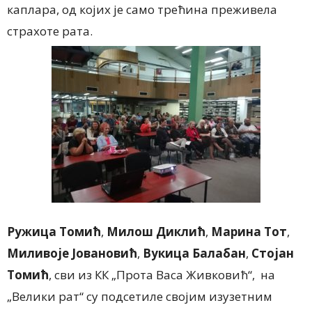
каплара, од којих је само трећина преживела
страхоте рата.
Ружица Томић
,
Милош Диклић
,
Марина Тот
,
Миливоје Јовановић
,
Вукица Балабан
,
Стојан
Томић
, сви из КК „Прота Васа Живковић“, на
„Велики рат“ су подсетиле својим изузетним