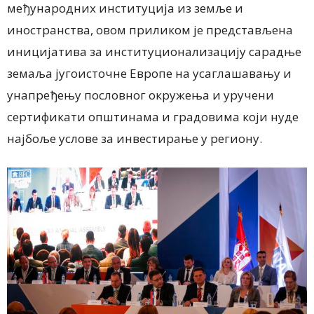
међународних институција из земље и
иностранства, овом приликом је представљена
иницијатива за институционализацију сарадње
земаља југоисточне Европе на усаглашавању и
унапређењу пословног окружења и уручени
сертификати општинама и градовима који нуде
најбоље услове за инвестирање у региону.