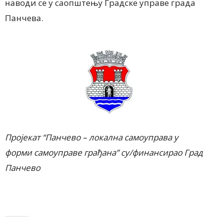
наводи се у саопштењу Градске управе града
Панчева.
Пројекат “Панчево – локална самоупр
ава у
форми самоуправе грађана” су/фин
ансирао Град
Панчево