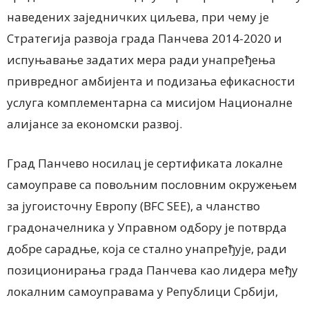
наведених заједничких циљева, при чему је
Стратегија развоја града Панчева 2014-2020 и
испуњавање задатих мера ради унапређења
привредног амбијента и подизања ефикасности
услуга комплементарна са мисијом Националне
алијансе за економски развој.
Град Панчево носилац је сертификата локалне
самоуправе са повољним пословним окружењем
за југоисточну Европу (BFC SEE), а чланство
градоначелника у Управном одбору је потврда
добре сарадње, која се стално унапређује, ради
позиционирања града Панчева као лидера међу
локалним самоуправама у Републици Србији,