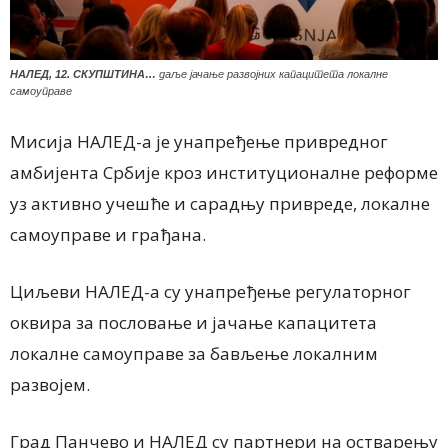
НАЛЕД, 12. СКУПШТИНА…
даље јачање развојних капацитета локалне
самоуправе
Мисија НАЛЕД-а је унапређење привредног
амбијента Србије кроз институционалне реформе
уз активно учешће и сарадњу привреде, локалне
самоуправе и грађана.
Циљеви НАЛЕД-а су унапређење регулаторног
оквира за пословање и јачање капацитета
локалне самоуправе за бављење локалним
развојем.
Град Панчево и НАЛЕД су партнери на остварењу