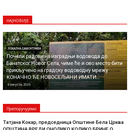
НАЈНОВИЈЕ
ЛОКАЛНА САМОУПРАВА
Почели радови на изградњи водовода до
Банатског Новог Села, чиме ће и ово место бити
прикључено на градску водоводну мрежу
КОНАЧНО ЋЕ НОВОСЕЉАНИ ИМАТИ...
6 августа, 2026
Препоручујемо
Татјана Кокар, председница Општине Бела Црква
ОПШТИНА ВРЕДИ ОНОЛИКО КОЛИКО БРИНЕ О