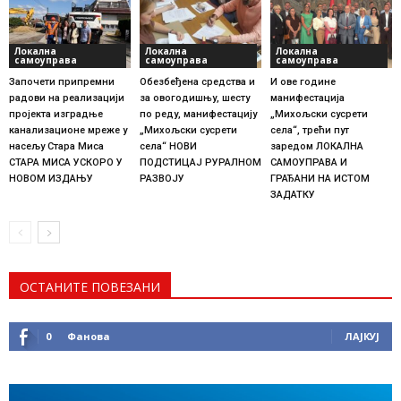
Локална
Локална
Локална
самоуправа
самоуправа
самоуправа
Започети припремни
Обезбеђена средства и
И ове године
радови на реализацији
за овогодишњу, шесту
манифестација
пројекта изградње
по реду, манифестацију
„Михољски сусрети
канализационе мреже у
„Михољски сусрети
села“, трећи пут
насељу Стара Миса
села“ НОВИ
заредом ЛОКАЛНА
СТАРА МИСА УСКОРО У
ПОДСТИЦАЈ РУРАЛНОМ
САМОУПРАВА И
НОВОМ ИЗДАЊУ
РАЗВОЈУ
ГРАЂАНИ НА ИСТОМ
ЗАДАТКУ
ОСТАНИТЕ ПОВЕЗАНИ
0
Фанова
ЛАЈКУЈ