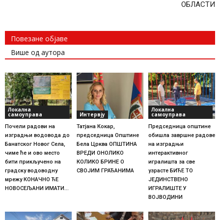
ОБЛАСТИ
Повезане објаве
Више од аутора
Локална
Локална
самоуправа
Интервју
самоуправа
Почели радови на
Татјана Кокар,
Председница општине
изградњи водовода до
председница Општине
обишла завршне радове
Банатског Новог Села,
Бела Црква ОПШТИНА
на изградњи
чиме ће и ово место
ВРЕДИ ОНОЛИКО
интерактивног
бити прикључено на
КОЛИКО БРИНЕ О
игралишта за све
градску водоводну
СВОЈИМ ГРАЂАНИМА
узрасте БИЋЕ ТО
мрежу КОНАЧНО ЋЕ
ЈЕДИНСТВЕНО
НОВОСЕЉАНИ ИМАТИ...
ИГРАЛИШТЕ У
ВОЈВОДИНИ