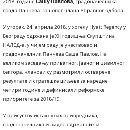
2018. године
Сашу Павлова
, градоначелника
града Панчева за новог члана Управног одбора.
У уторак, 24. априла 2018. у хотелу Hyatt Regency у
Београду одржана је XII годишња Скупштина
НАЛЕД-а, у чијем раду је учествовао и
градоначелник Панчева Саша Павлов. На
великом заседању приватног, јавног и цивилног
сектора, чланови су размотрили остварене
резултате и стратешке циљеве за наредне
четири године и дефинисали реформске
приоритете за 2018/19.
У присуству истакнутих привредника,
градоначелника и лидера државних и