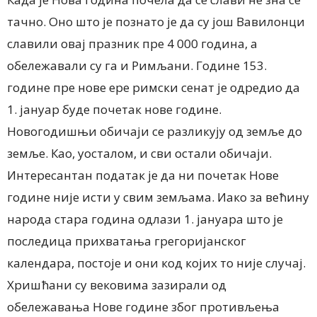
тачно. Оно што је познато је да су још Вавилонци
славили овај празник пре 4 000 година, а
обележавали су га и Римљани. Године 153.
године пре нове ере римски сенат је одредио да
1. јануар буде почетак нове године.
Новогодишњи обичаји се разликују од земље до
земље. Као, уосталом, и сви остали обичаји.
Интересантан податак је да ни почетак Нове
године није исти у свим земљама. Иако за већину
народа стара година одлази 1. јануара што је
последица прихватања грегоријанског
календара, постоје и они код којих то није случај.
Хришћани су вековима зазирали од
обележавања Нове године због противљења