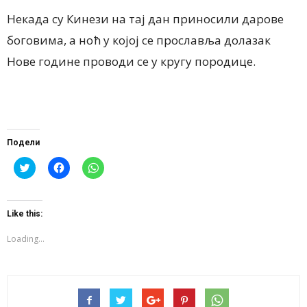
Некада су Кинези на тај дан приносили дарове
боговима, а ноћ у којој се прославља долазак
Нове године проводи се у кругу породице.
Подели
Click
Click
Click
to
to
to
share
share
share
on
on
on
Twitter
Facebook
WhatsApp
(Opens
(Opens
(Opens
Like this:
in
in
in
new
new
new
window)
window)
window)
Loading...