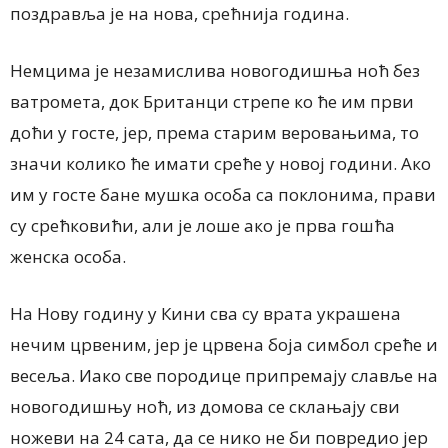
поздравља је на нова, срећнија година.
Немцима је незамислива новогодишња ноћ без
ватромета, док Британци стрепе ко ће им први
доћи у госте, јер, према старим веровањима, то
значи колико ће имати среће у новој години. Ако
им у госте бане мушка особа са поклонима, прави
су срећковићи, али је лоше ако је прва гошћа
женска особа.
На Нову годину у Кини сва су врата украшена
нечим црвеним, јер је црвена боја симбол среће и
весеља. Иако све породице припремају славље на
новогодишњу ноћ, из домова се склањају сви
ножеви на 24 сата, да се нико не би повредио јер