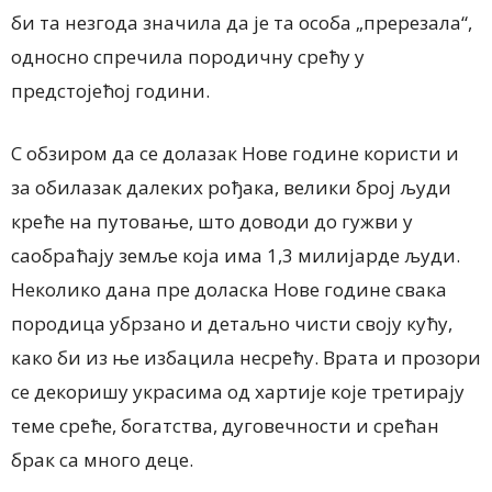
би та незгода значила да је та особа „пререзала“,
односно спречила породичну срећу у
предстојећој години.
С обзиром да се долазак Нове године користи и
за обилазак далеких рођака, велики број људи
креће на путовање, што доводи до гужви у
саобраћају земље која има 1,3 милијарде људи.
Неколико дана пре доласка Нове године свака
породица убрзано и детаљно чисти своју кућу,
како би из ње избацила несрећу. Врата и прозори
се декоришу украсима од хартије које третирају
теме среће, богатства, дуговечности и срећан
брак са много деце.