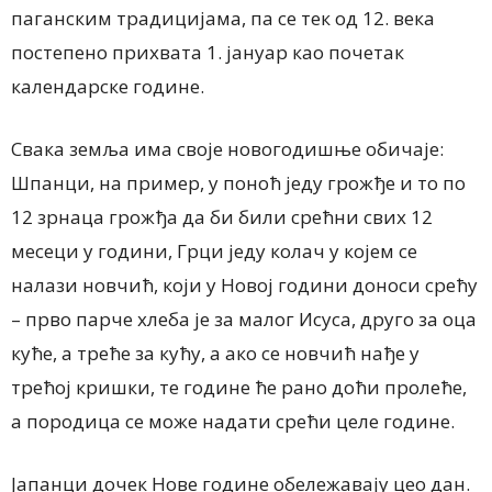
паганским традицијама, па се тек од 12. века
постепено прихвата 1. јануар као почетак
календарске године.
Свака земља има своје новогодишње обичаје:
Шпанци, на пример, у поноћ једу грожђе и то по
12 зрнаца грожђа да би били срећни свих 12
месеци у години, Грци једу колач у којем се
налази новчић, који у Новој години доноси срећу
– прво парче хлеба је за малог Исуса, друго за оца
куће, а треће за кућу, а ако се новчић нађе у
трећој кришки, те године ће рано доћи пролеће,
а породица се може надати срећи целе године.
Јапанци дочек Нове године обележавају цео дан.