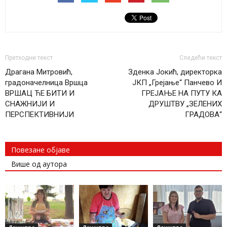
Претходни текст
Следећи текст
Драгана Митровић,
Зденка Јокић, директорка
градоначелница Вршца
ЈКП „Грејање“ Панчево И
ВРШАЦ ЋЕ БИТИ И
ГРЕЈАЊЕ НА ПУТУ КА
СНАЖНИЈИ И
ДРУШТВУ „ЗЕЛЕНИХ
ПЕРСПЕКТИВНИЈИ
ГРАДОВА“
Повезане објаве
Више од аутора