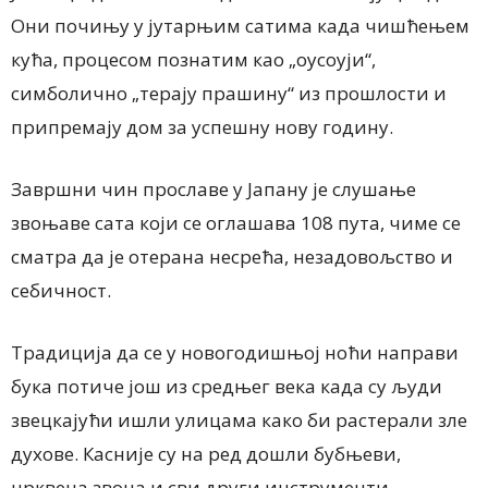
Они почињу у јутарњим сатима када чишћењем
кућа, процесом познатим као „оусоуји“,
симболично „терају прашину“ из прошлости и
припремају дом за успешну нову годину.
Завршни чин прославе у Јапану је слушање
звоњаве сата који се оглашава 108 пута, чиме се
сматра да је отерана несрећа, незадовољство и
себичност.
Традиција да се у новогодишњој ноћи направи
бука потиче још из средњег века када су људи
звецкајући ишли улицама како би растерали зле
духове. Касније су на ред дошли бубњеви,
црквена звона и сви други инструменти.