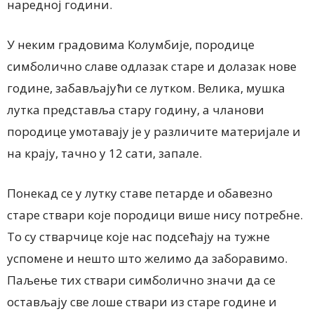
наредној години.
У неким градовима Колумбије, породице
симболично славе одлазак старе и долазак нове
године, забављајући се лутком. Велика, мушка
лутка представља стару годину, а чланови
породице умотавају је у различите материјале и
на крају, тачно у 12 сати, запале.
Понекад се у лутку ставе петарде и обавезно
старе ствари које породици више нису потребне.
То су стварчице које нас подсећају на тужне
успомене и нешто што желимо да заборавимо.
Паљење тих ствари симболично значи да се
остављају све лоше ствари из старе године и