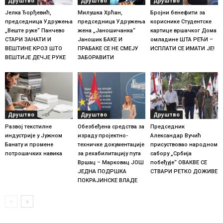
Друштво
Друштво
Друштво
Јелка Ђорђевић,
Милушка Хрћан,
Бројни бенефити за
председница Удружења
председница Удружења
кориснике Студентске
„Веште руке“ Панчево
жена „Јаношичанка“
картице вршачког Дома
СТАРИ ЗАНАТИ И
Јаношик БАКЕ И
омладине ШТА РЕЋИ –
ВЕШТИНЕ КРОЗ ШТО
ПРАБАКЕ СЕ НЕ СМЕЈУ
ИСПЛАТИ СЕ ИМАТИ ЈЕ!
ВЕШТИЈЕ ДЕЧЈЕ РУКЕ
ЗАБОРАВИТИ
Друштво
Друштво
Друштво
Развој текстилне
Обезбеђена средства за
Председник
индустрије у Јужном
израду пројектно-
Александар Вучић
Банату и промене
техничке документације
присуствовао народном
потрошачких навика
за рехабилитацију пута
сабору „Србија
Вршац – Марковац ЈОШ
побеђује“ ОВАКВЕ СЕ
ЈЕДНА ПОДРШКА
СТВАРИ РЕТКО ДОЖИВЕ
ПОКРАЈИНСКЕ ВЛАДЕ