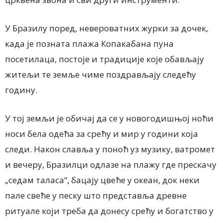
У Бразилу поред, невероватних журки за дочек,
када је позната плажа Копакабана пуна
посетилаца, постоје и традиције које обављају
житељи те земље чиме поздрављају следећу
годину.
У тој земљи је обичај да се у новогодишњој ноћи
носи бела одећа за срећу и мир у години која
следи. Након славља у поноћ уз музику, ватромет
и вечеру, Бразилци одлазе на плажу где прескачу
„седам таласа“, бацају цвеће у океан, док неки
пале свеће у песку што представља древне
ритуале који треба да донесу срећу и богатство у