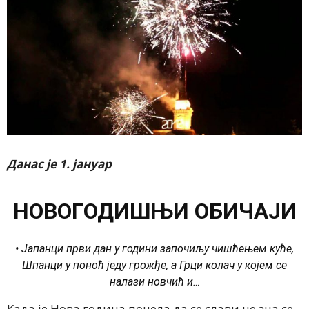
Данас је 1. јануар
НОВОГОДИШЊИ ОБИЧАЈИ
• Јапанци први дан у години започиљу чишћењем куће,
Шпанци у поноћ једу грожђе, а Грци колач у којем се
налази новчић и…
Када је Нова година почела да се слави не зна се