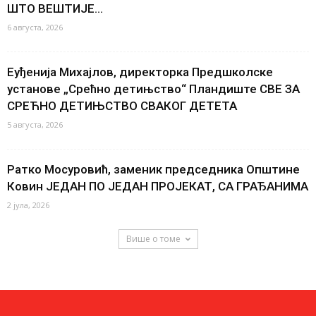
ШТО ВЕШТИЈЕ...
6 августа, 2026
Еуђенија Михајлов, директорка Предшколске
установе „Срећно детињство“ Пландиште СВЕ ЗА
СРЕЋНО ДЕТИЊСТВО СВАКОГ ДЕТЕТА
5 августа, 2026
Ратко Мосуровић, заменик председника Општине
Ковин ЈЕДАН ПО ЈЕДАН ПРОЈЕКАТ, СА ГРАЂАНИМА
2 јула, 2026
Више о томе