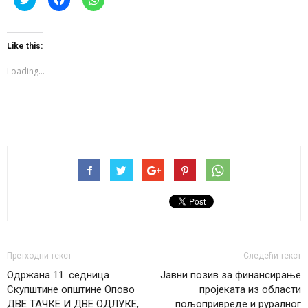
to
to
to
share
share
share
on
on
on
Twitter
Facebook
WhatsApp
(Opens
(Opens
(Opens
Like this:
in
in
in
new
new
new
window)
window)
window)
Loading...
Претходни текст
Следећи текст
Одржана 11. седница
Јавни позив за финансирање
Скупштине општине Опово
пројеката из области
ДВЕ ТАЧКЕ И ДВЕ ОДЛУКЕ,
пољопривреде и руралног