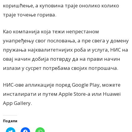
коришћење, а куповина траје онолико колико
траје точење горива.
Као компанија која тежи непрестаном
унапређењу свог пословања, а пре свега у домену
пружања најквалитетнијих роба и услуга, НИС на
овај начин добија потврду да на прави начин
излази у сусрет потребама својих потрошача.
НИС-ове апликације поред Google Play, можете
инсталирати и путем Apple Store-а или Huawei
App Gallery.
Подели
Click
Click
Click