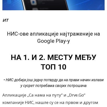
ИТ
НИС-ове апликације најтраженије на
Google Play-у
НА 1. И 2. МЕСТУ МЕЂУ
ТОП 10
• НИС добија још једну потврду да на прави начин излази
у сусрет потребама својих потрошача
Апликације „Са нама на путу“ и „Drve.Go“
компаније НИС, нашле су се на првом и другом