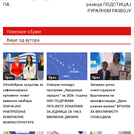
ПА…
развоја ПОДСТИЦАЈ
РУРАЛНОМ РАЗВОЈУ
Повезане објаве
Више од аутора
Прес
Прес
Прес
Обезбеђена средства за
Отворен конкурс
Запажен успех
суфинасирање
програма „Заједници
осмогодишњег
куповине новог
заједно“ за 2026. годину
Вршчанина на
камиона смећара
НИС ПОДРЖАВА
манифестацији „Дани
ЗНАЧАЈНО
ПРОЈЕКТЕ ЛОКАЛНИХ
ромске музике“ БРОНЗА
УНАПРЕЂЕЊЕ
ЗАЈЕДНИЦА СА 144,5
ЗА ВИОЛИНИСТУ
КОМУНАЛНЕ
МИЛИОНА ДИНАРА
СЛОБОДАНА
ИНФРАСТРУКТУРЕ