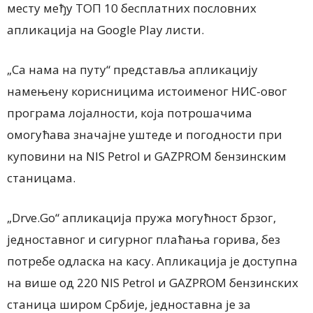
месту међу ТОП 10 бесплатних пословних
апликација на Google Play листи.
„Са нама на путу“ представља апликацију
намењену корисницима истоименог НИС-овог
програма лојалности, која потрошачима
омогућава значајне уштеде и погодности при
куповини на NIS Petrol и GAZPROM бензинским
станицама.
„Drve.Go“ апликација пружа могућност брзог,
једноставног и сигурног плаћања горива, без
потребе одласка на касу. Апликација је доступна
на више од 220 NIS Petrol и GAZPROM бензинских
станица широм Србије, једноставна је за