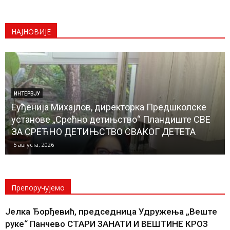
НАЈНОВИЈЕ
ИНТЕРВЈУ
Еуђенија Михајлов, директорка Предшколске
установе „Срећно детињство“ Пландиште СВЕ
ЗА СРЕЋНО ДЕТИЊСТВО СВАКОГ ДЕТЕТА
5 августа, 2026
Препоручујемо
Јелка Ђорђевић, председница Удружења „Веште
руке“ Панчево СТАРИ ЗАНАТИ И ВЕШТИНЕ КРОЗ