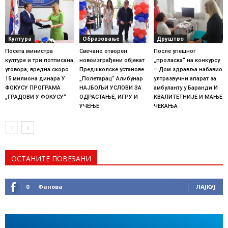
Култура
Образовање
Друштво
Посета министра
Свечано отворен
После упешног
културе и три потписана
новоизграђени објекат
„проласка“ на конкурсу
уговора, вредна скоро
Предшколске установе
– Дом здравља набавио
15 милиона динара У
„Полетарац“ Алибунар
ултразвучни апарат за
ФОКУСУ ПРОГРАМА
НАЈБОЉИ УСЛОВИ ЗА
амбуланту у Баранди И
„ГРАДОВИ У ФОКУСУ“
ОДРАСТАЊЕ, ИГРУ И
КВАЛИТЕТНИЈЕ И МАЊЕ
УЧЕЊЕ
ЧЕКАЊА
ОСТАНИТЕ ПОВЕЗАНИ
0
Фанова
ЛАЈКУЈ