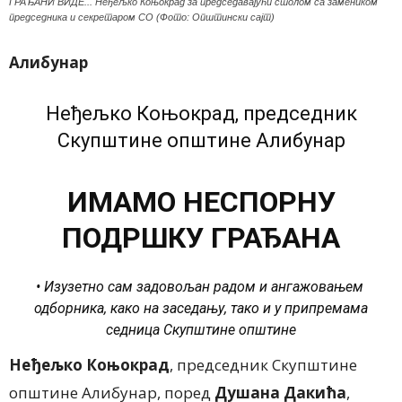
ГРАЂАНИ ВИДЕ... Неђељко Коњокрад за председавајући столом са замеником
председника и секретаром СО (Фото: Општински сајт)
Алибунар
Неђељко Коњокрад, председник
Скупштине општине Алибунар
ИМАМО НЕСПОРНУ
ПОДРШКУ ГРАЂАНА
• Изузетно сам задовољан радом и ангажовањем
одборника, како на заседању, тако и у припремама
седница Скупштине општине
Неђељко Коњокрад
, председник Скупштине
општине Алибунар, поред
Душана Дакића
,