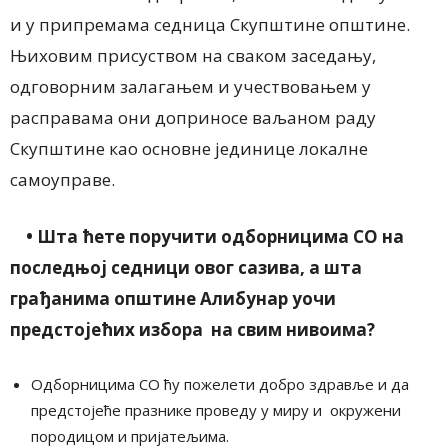
и у припремама седница Скупштине општине.
Њиховим присуством на сваком заседању,
одговорним залагањем и учествовањем у
расправама они доприносе ваљаном раду
Скупштине као основне јединице локалне
самоуправе.
•
Шта ћете поручити одборницима СО на
последњој седници овог сазива, а шта
грађанима општине Алибунар уочи
предстојећих избора на свим нивоима?
Одборницима СО ћу пожелети добро здравље и да
предстојеће празнике проведу у миру и окружени
породицом и пријатељима.