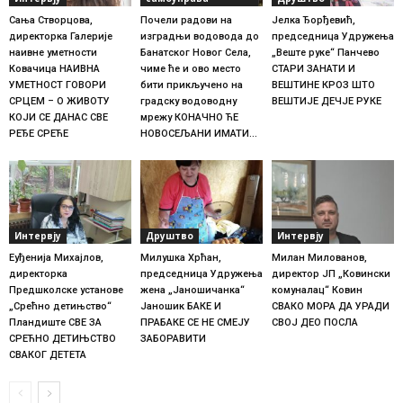
Сања Створцова,
Почели радови на
Јелка Ђорђевић,
директорка Галерије
изградњи водовода до
председница Удружења
наивне уметности
Банатског Новог Села,
„Веште руке“ Панчево
Ковачица НАИВНА
чиме ће и ово место
СТАРИ ЗАНАТИ И
УМЕТНОСТ ГОВОРИ
бити прикључено на
ВЕШТИНЕ КРОЗ ШТО
СРЦЕМ – О ЖИВОТУ
градску водоводну
ВЕШТИЈЕ ДЕЧЈЕ РУКЕ
КОЈИ СЕ ДАНАС СВЕ
мрежу КОНАЧНО ЋЕ
РЕЂЕ СРЕЋЕ
НОВОСЕЉАНИ ИМАТИ...
Интервју
Друштво
Интервју
Еуђенија Михајлов,
Милушка Хрћан,
Милан Милованов,
директорка
председница Удружења
директор ЈП „Ковински
Предшколске установе
жена „Јаношичанка“
комуналац“ Ковин
„Срећно детињство“
Јаношик БАКЕ И
СВАКО МОРА ДА УРАДИ
Пландиште СВЕ ЗА
ПРАБАКЕ СЕ НЕ СМЕЈУ
СВОЈ ДЕО ПОСЛА
СРЕЋНО ДЕТИЊСТВО
ЗАБОРАВИТИ
СВАКОГ ДЕТЕТА