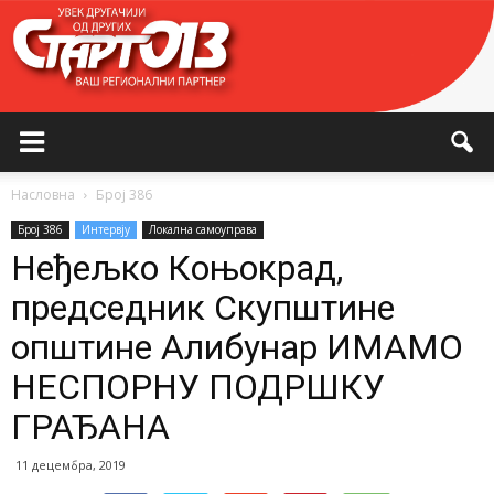
Насловна
Број 386
Број 386
Интервју
Локална самоуправа
Неђељко Коњокрад,
председник Скупштине
општине Алибунар ИМАМО
НЕСПОРНУ ПОДРШКУ
ГРАЂАНА
11 децембра, 2019