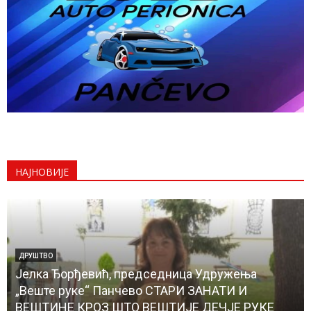
НАЈНОВИЈЕ
ДРУШТВО
Јелка Ђорђевић, председница Удружења
„Веште руке“ Панчево СТАРИ ЗАНАТИ И
ВЕШТИНЕ КРОЗ ШТО ВЕШТИЈЕ ДЕЧЈЕ РУКЕ