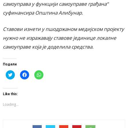
самоуправа у функцији самоуправе грађана“
суфинансира Општина Алибунар.
Ставови изнети у пшодржаном медијском пројекту
нужно не изражавају ставове јединице локалне
самоуправе која је доделила средства.
Подели
Click
Click
Click
to
to
to
share
share
share
on
on
on
Twitter
Facebook
WhatsApp
(Opens
(Opens
(Opens
Like this:
in
in
in
new
new
new
window)
window)
window)
Loading...