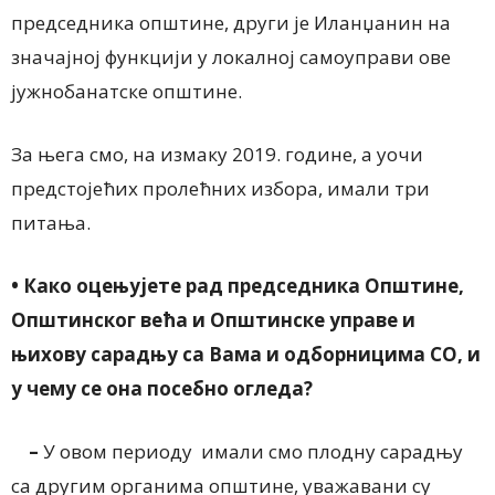
председника општине, други је Иланџанин на
значајној функцији у локалној самоуправи ове
јужнобанатске општине.
За њега смо, на измаку 2019. године, а уочи
предстојећих пролећних избора, имали три
питања.
•
Како оцењујете рад председника Општине,
Општинског већа и Општинске управе и
њихову сарадњу са Вама и одборницима СО, и
у чему се она посебно огледа?
–
У овом периоду имали смо плодну сарадњу
са другим органима општине, уважавани су