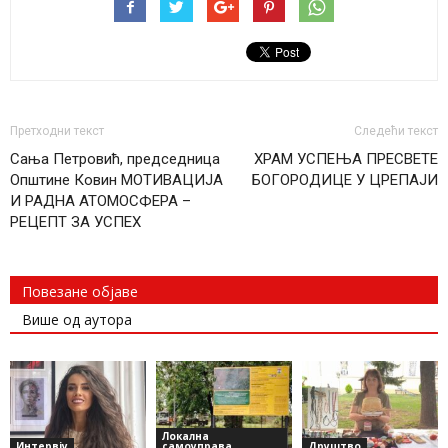
Претходни текст
Следећи текст
Сања Петровић, председница
ХРАМ УСПЕЊА ПРЕСВЕТЕ
Општине Ковин МОТИВАЦИЈА
БОГОРОДИЦЕ У ЦРЕПАЈИ
И РАДНА АТОМОСФЕРА –
РЕЦЕПТ ЗА УСПЕХ
Повезане објаве
Више од аутора
Локална
Интервју
самоуправа
Друштво