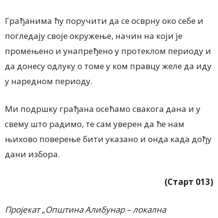
Грађанима ћу поручити да се осврну око себе и
погледају своје окружење, начин на који је
промењено и унапређено у протеклом периоду и
да донесу одлуку о томе у ком правцу желе да иду
у наредном периоду.
Ми подршку грађана осећамо свакога дана и у
свему што радимо, те сам уверен да ће нам
њихово поверење бити указано и онда када дођу
дани избора.
(Старт 013)
Пројекат „Општина Алибунар – локална