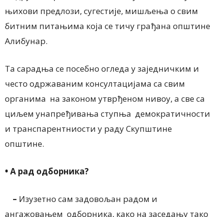
њихови предлози, сугестије, мишљења о свим
битним питањима која се тичу грађана општине
Алибунар.
Та сарадња се посебно огледа у заједничким и
често одржаваним консултацијама са свим
органима на законом утврђеном нивоу, а све са
циљем унапређивања ступња демократичности
и транспарентниости у раду Скупштине
општине.
•
А рад одборника?
–
Изузетно сам задовољан радом и
ангажовањем одборника, како на заседању тако