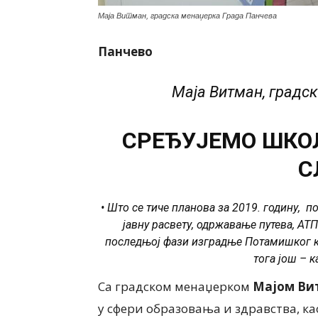
Маја Витман, градска менаџерка Града Панчева
Панчево
Маја Витман, градс
СРЕЂУЈЕМО ШКОЛ
С
• Што се тиче планова за 2019. годину, п
јавну расвету, одржавање путева, АТП
последњој фази изградње Потамишког ко
тога још – 
Са градском менаџерком
Мајом Ви
у сфери образовања и здравства, ка