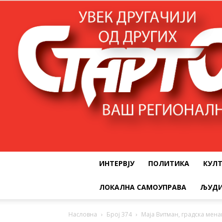
ИНТЕРВЈУ
ПОЛИТИКА
КУЛ
ЛОКАЛНА САМОУПРАВА
ЉУДИ
Насловна
Број 374
Маја Витман, градска ме