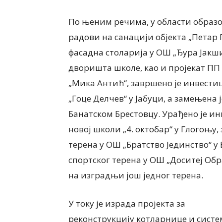
По њеним речима, у области образо
радови на санацији објекта „Петар 
фасадна столарија у ОШ „Ђура Јакшић
дворишта школе, као и пројекат ПП 
„Мика Антић“, завршено је инвести
„Гоце Делчев“ у Јабуци, а замењена 
Банатском Брестовцу. Урађено је и
новој школи „4. октобар“ у Глогоњу
терена у ОШ „Братство Јединство“ у
спортског терена у ОШ „Доситеј Об
на изградњи још једног терена.
У току је израда пројекта за
реконструкцију котларнице и систе