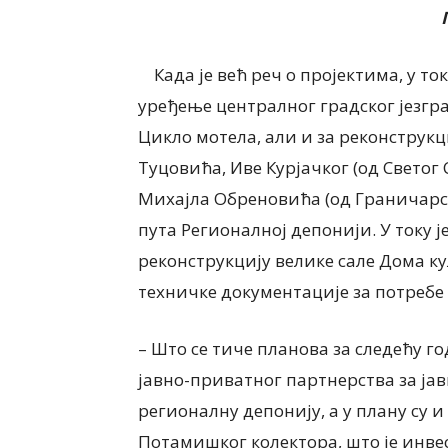
Када је већ реч о пројектима, у то
уређење централног градског језгра
Цикло мотела, али и за реконструк
Туцовића, Иве Курјачког (од Светог
Михајла Обреновића (од Граничарс
пута Регионалној депонији. У току 
реконструкцију велике сале Дома ку
техничке документације за потребе
– Што се тиче планова за следећу г
јавно-приватног партнерства за јав
регионалну депонију, а у плану су 
Потамишког колектора, што је инвес