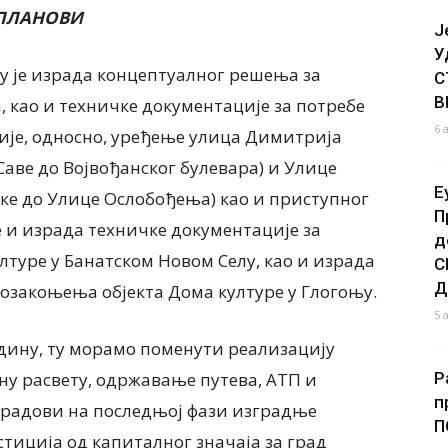
ПЛАНОВИ
Ј
У
ку је израда концептуалног решења за
С
В
, као и техничке документације за потребе
6 
ције, односно, уређење улица Димитрија
 Саве до Војвођанског булевара) и Улице
Е
ке до Улице Ослобођења) као и приступног
П
је и израда техничке документације за
д
лтуре у Банатском Новом Селу, као и израда
С
Д
 озакоњења објекта Дома културе у Глогоњу.
5 
одину, ту морамо поменути реализацију
ну расвету, одржавање путева, АТП и
Р
п
и радови на последњој фази изградње
П
тиција од капиталног значаја за град