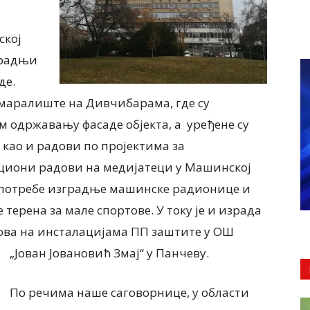
ској
градњи
де.
одмаралиште на Дивчибарама, где су
 одржавању фасаде објекта, а уређене су
, као и радови по пројектима за
ициони радови на медијатеци у Машинској
а потребе изградње машинске радионице и
терена за мале спортове. У току је и израда
ова на инсталацијама ПП заштите у ОШ
„Јован Јовановић Змај“ у Панчеву.
По речима наше саговорнице, у области