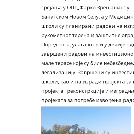
грејања у ОШ „Жарко Зрењанин“ у
Банатском Новом Селу, а у Медицин
школи су планирани радови на из
рукометног терена и заштитне огра
Поред тога, улагало се и у дечије 
завршени радови на инвестиционом
мале терасе које су биле небезбедне
легализацију. Завршени су инвест
школи, као и на изради пројекта з
пројекта реконстркције и изградње 
пројеката за потребе извођења рад