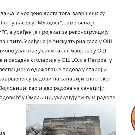
вања је урађено доста тога: завршени су
Пан“ у насељу „Младост“, замењена је
“, а урађен је пројекат за реконструкцију
заштите. Уређена је фискултурна сала у ОШ
ционо улагање у санитарне чворове у ОШ
је и фасадна столарија у ОШ „Олга Петров“ у
нвестиционо одржавање подова у старој и
, завршени су радови на санацији спортског
 Војловици, као и део радова на санацији
радовић“ у Омољици, укључујући ту и радове
ма