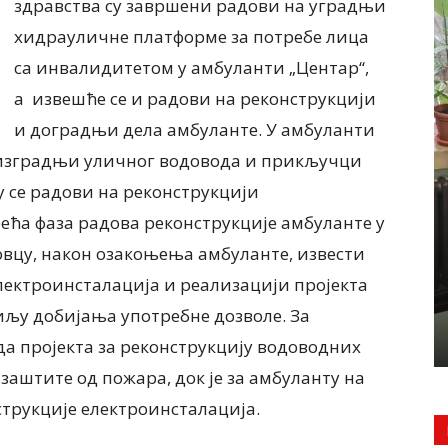
здравства су завршени радови на уградњи
хидрауличне платформе за потребе лица
са инвалидитетом у амбуланти „Центар“,
а извешће се и радови на реконструкцији
и доградњи дела амбуланте. У амбуланти
а изградњи уличног водовода и прикључци
у се радови на реконструкцији
ДРУШТВО
радњи
г Новог
Јелка Ђорђевић, председница
рећа фаза радова реконструкције амбуланте у
сто бити
Удружења „Веште руке“ Панчево
товцу, након озакоњења амбуланте, извести
у
СТАРИ ЗАНАТИ И ВЕШТИНЕ
лектроинсталација и реализацији пројекта
НАЧНО ЋЕ
КРОЗ ШТО ВЕШТИЈЕ ДЕЧЈЕ
иљу добијања употребне дозволе. За
..
РУКЕ
6 августа, 2026
ада пројекта за реконструкцију водоводних
заштите од пожара, док је за амбуланту на
трукције електроинсталација.