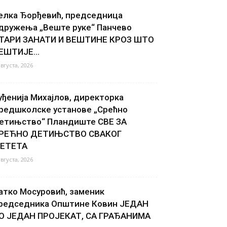
елка Ђорђевић, председница
дружења „Веште руке“ Панчево
ТАРИ ЗАНАТИ И ВЕШТИНЕ КРОЗ ШТО
ЕШТИЈЕ...
августа, 2026
уђенија Михајлов, директорка
редшколске установе „Срећно
етињство“ Пландиште СВЕ ЗА
РЕЋНО ДЕТИЊСТВО СВАКОГ
ЕТЕТА
августа, 2026
атко Мосуровић, заменик
редседника Општине Ковин ЈЕДАН
О ЈЕДАН ПРОЈЕКАТ, СА ГРАЂАНИМА