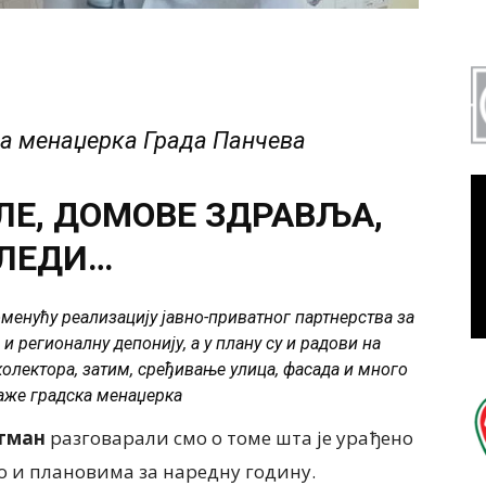
ка менаџерка Града Панчева
Е, ДОМОВЕ ЗДРАВЉА,
ЛЕДИ…
оменућу реализацију јавно-приватног партнерства за
 и регионалну депонију, а у плану су и радови на
лектора, затим, сређивање улица, фасада и много
каже градска менаџерка
тман
разговарали смо о томе шта је урађено
о и плановима за наредну годину.