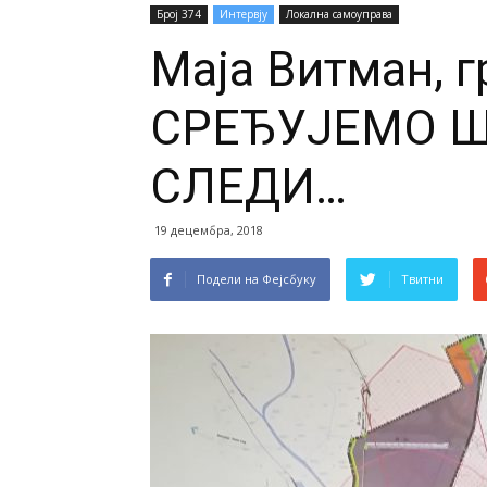
Број 374
Интервју
Локална самоуправа
Маја Витман, 
СРЕЂУЈЕМО Ш
СЛЕДИ…
19 децембра, 2018
Подели на Фејсбуку
Твитни