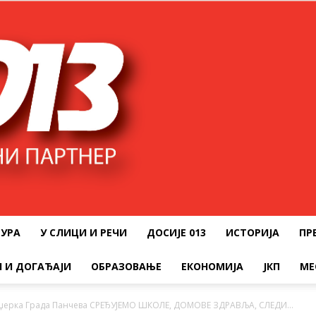
ТУРА
У СЛИЦИ И РЕЧИ
ДОСИЈЕ 013
ИСТОРИЈА
ПР
 И ДОГАЂАЈИ
ОБРАЗОВАЊЕ
ЕКОНОМИЈА
ЈКП
МЕ
наџерка Града Панчева СРЕЂУЈЕМО ШКОЛЕ, ДОМОВЕ ЗДРАВЉА, СЛЕДИ…