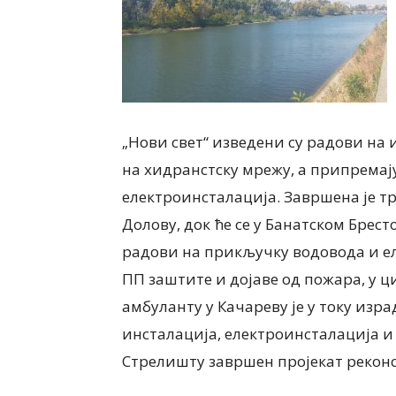
„Нови свет“ изведени су радови н
ЛОКАЛНА САМОУПРАВА
на хидранстску мрежу, а припремај
Почели радови на изг
водовода до Банатско
електроинсталација. Завршена је т
илованов, директор ЈП
Села, чиме ће и ово ме
Долову, док ће се у Банатском Брес
ки комуналац“ Ковин
прикључено на градск
радови на прикључку водовода и е
МОРА ДА УРАДИ СВОЈ
водоводну мрежу КО
ПП заштите и дојаве од пожара, у ц
СЛА
НОВОСЕЉАНИ ИМАТИ.
026
6 августа, 2026
амбуланту у Качареву је у току изр
инсталација, електроинсталација и 
Стрелишту завршен пројекат реконс