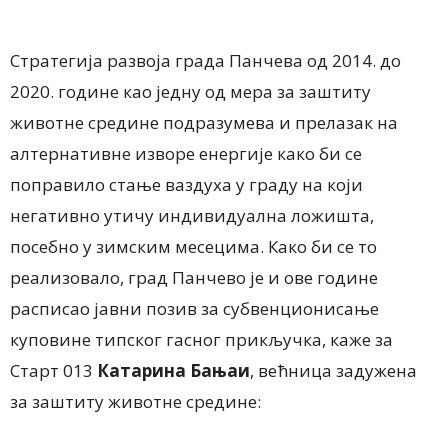
Стратегија развоја града Панчева од 2014. до
2020. године као једну од мера за заштиту
животне средине подразумева и прелазак на
алтернативне изворе енергије како би се
поправило стање ваздуха у граду на који
негативно утичу индивидуална ложишта,
посебно у зимским месецима. Како би се то
реализовало, град Панчево је и ове године
расписао јавни позив за субвенционисање
куповине типског гасног прикључка, каже за
Старт 013
Катарина Бањаи
, већница задужена
за заштиту животне средине: