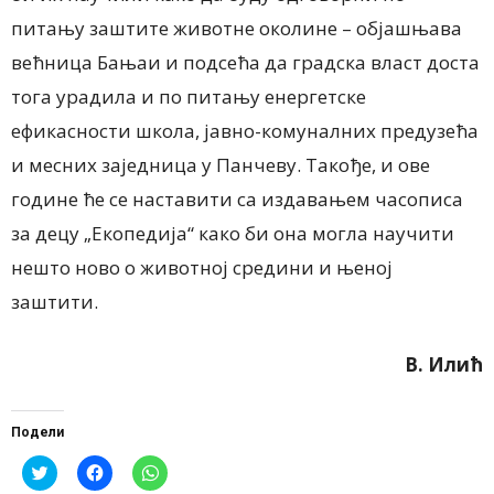
питању заштите животне околине – објашњава
већница Бањаи и подсећа да градска власт доста
тога урадила и по питању енергетске
ефикасности школа, јавно-комуналних предузећа
и месних заједница у Панчеву. Такође, и ове
године ће се наставити са издавањем часописа
за децу „Екопедија“ како би она могла научити
нешто ново о животној средини и њеној
заштити.
В. Илић
Подели
Click
Click
Click
to
to
to