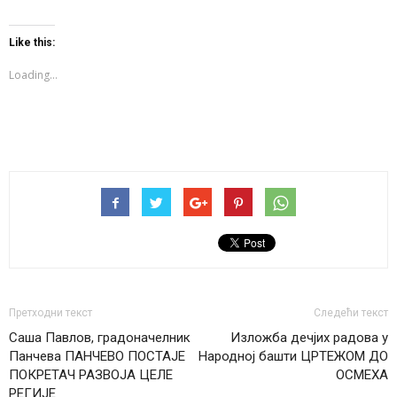
share
share
share
on
on
on
Twitter
Facebook
WhatsApp
(Opens
(Opens
(Opens
Like this:
in
in
in
new
new
new
window)
window)
window)
Loading...
Претходни текст
Следећи текст
Саша Павлов, градоначелник
Изложба дечјих радова у
Панчева ПАНЧЕВО ПОСТАЈЕ
Народној башти ЦРТЕЖОМ ДО
ПОКРЕТАЧ РАЗВОЈА ЦЕЛЕ
ОСМЕХА
РЕГИЈЕ