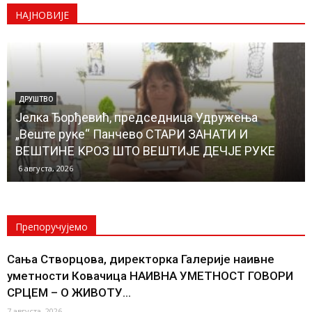
НАЈНОВИЈЕ
ДРУШТВО
Јелка Ђорђевић, председница Удружења
„Веште руке“ Панчево СТАРИ ЗАНАТИ И
ВЕШТИНЕ КРОЗ ШТО ВЕШТИЈЕ ДЕЧЈЕ РУКЕ
6 августа, 2026
Препоручујемо
Сања Створцова, директорка Галерије наивне
уметности Ковачица НАИВНА УМЕТНОСТ ГОВОРИ
СРЦЕМ – О ЖИВОТУ...
7 августа, 2026