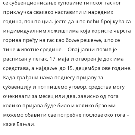
се субвенционисање куповине типског гасног
прикључка свакако наставити и наредних
година, пошто циљ јесте да што већи број кућа са
индивидуалним ложиштима која користе чврста
горива пређу на гас као боље решење, што се
тиче животне средине. – Овај јавни позив је
расписан у петак, 17. маја и отворен је док има
средстава, а најдаље до 15. децембра ове године.
Када грађани нама поднесу пријаву за
субвенцију и потпишемо уговор, средства могу
очекивати за месец или два, зависно од тога
колико пријава буде било и колико брзо ми
можемо обавити све потребне послове око тога –
каже Бањаи.