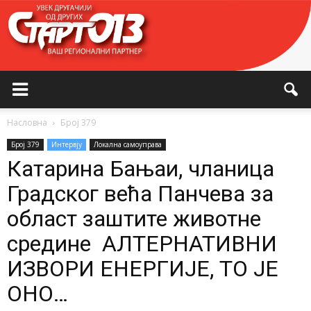
Насловна
Број 379
Број 379
Интервју
Локална самоуправа
Катарина Бањаи, чланица
Градског већа Панчева за
област заштите животне
средине АЛТЕРНАТИВНИ
ИЗВОРИ ЕНЕРГИЈЕ, ТО ЈЕ
ОНО…