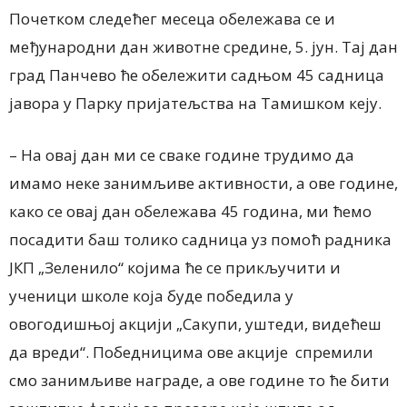
Почетком следећег месеца обележава се и
међународни дан животне средине, 5. јун. Тај дан
град Панчево ће обележити садњом 45 садница
јавора у Парку пријатељства на Тамишком кеју.
– На овај дан ми се сваке године трудимо да
имамо неке занимљиве активности, а ове године,
како се овај дан обележава 45 година, ми ћемо
посадити баш толико садница уз помоћ радника
ЈКП „Зеленило“ којима ће се прикључити и
ученици школе која буде победила у
овогодишњој акцији „Сакупи, уштеди, видећеш
да вреди“. Победницима ове акције спремили
смо занимљиве награде, а ове године то ће бити