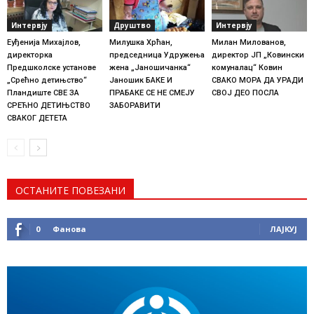
Интервју
Друштво
Интервју
Еуђенија Михајлов,
Милушка Хрћан,
Милан Милованов,
директорка
председница Удружења
директор ЈП „Ковински
Предшколске установе
жена „Јаношичанка“
комуналац“ Ковин
„Срећно детињство“
Јаношик БАКЕ И
СВАКО МОРА ДА УРАДИ
Пландиште СВЕ ЗА
ПРАБАКЕ СЕ НЕ СМЕЈУ
СВОЈ ДЕО ПОСЛА
СРЕЋНО ДЕТИЊСТВО
ЗАБОРАВИТИ
СВАКОГ ДЕТЕТА
ОСТАНИТЕ ПОВЕЗАНИ
0
Фанова
ЛАЈКУЈ