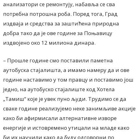
анализатори се ремонтују, набавља се сва
потребна потрошна роба. Поред тога, Град
издваја и средства за заштићена природна
добра тако да је ове године за Поњавицу
издвојено око 12 милиона динара.
– Прошле године смо поставили паметна
аутобуска стајалишта, а имамо намеру да и ове
године наставимо у том правцу и поставимо још
једно, на аутобуско стајалиште код Хотела
„Тамиш“ које је увек пуно људи. Трудимо се да
сваке године реализујемо неке занимљиве акције
како би афирмисали алтернативне изворе
енергије и истовремено утицали на младе како
би их научили како да буду одговорни по