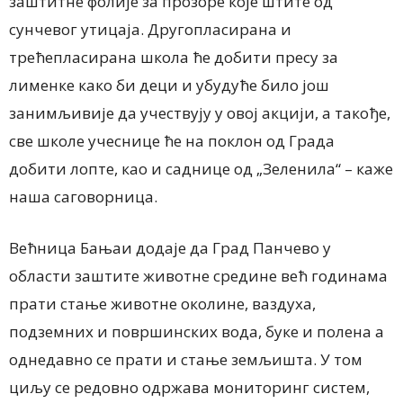
заштитне фолије за прозоре које штите од
сунчевог утицаја. Другопласирана и
трећепласирана школа ће добити пресу за
лименке како би деци и убудуће било још
занимљивије да учествују у овој акцији, а такође,
све школе учеснице ће на поклон од Града
добити лопте, као и саднице од „Зеленила“ – каже
наша саговорница.
Већница Бањаи додаје да Град Панчево у
области заштите животне средине већ годинама
прати стање животне околине, ваздуха,
подземних и површинских вода, буке и полена а
однедавно се прати и стање земљишта. У том
циљу се редовно одржава мониторинг систем,