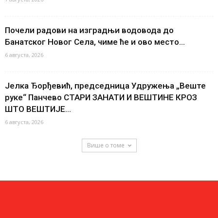
Почели радови на изградњи водовода до
Банатског Новог Села, чиме ће и ово место...
6 августа, 2026
Јелка Ђорђевић, председница Удружења „Веште
руке“ Панчево СТАРИ ЗАНАТИ И ВЕШТИНЕ КРОЗ
ШТО ВЕШТИЈЕ...
6 августа, 2026
Више о томе