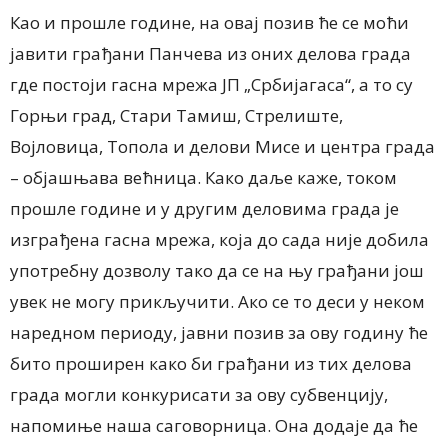
Као и прошле године, на овај позив ће се моћи
јавити грађани Панчева из оних делова града
где постоји гасна мрежа ЈП „Србијагаса“, а то су
Горњи град, Стари Тамиш, Стрелиште,
Војловица, Топола и делови Мисе и центра града
– објашњава већница. Како даље каже, током
прошле године и у другим деловима града је
изграђена гасна мрежа, која до сада није добила
употребну дозволу тако да се на њу грађани још
увек не могу прикључити. Ако се то деси у неком
наредном периоду, јавни позив за ову годину ће
бито проширен како би грађани из тих делова
града могли конкурисати за ову субвенцију,
напомиње наша саговорница. Она додаје да ће