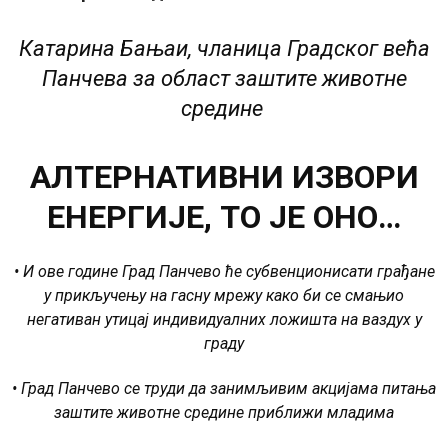
Катарина Бањаи, чланица Градског већа
Панчева за област заштите животне
средине
АЛТЕРНАТИВНИ ИЗВОРИ
ЕНЕРГИЈЕ, ТО ЈЕ ОНО…
• И ове године Град Панчево ће субвенционисати грађане
у прикључењу на гасну мрежу како би се смањио
негативан утицај индивидуалних ложишта на ваздух у
граду
• Град Панчево се труди да занимљивим акцијама питања
заштите животне средине приближи младима