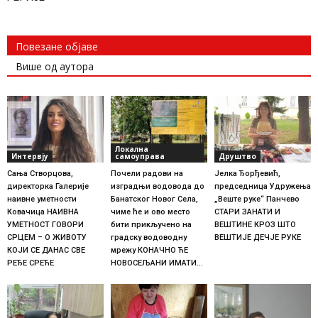
Повезане објаве
Више од аутора
Локална
Интервју
самоуправа
Друштво
Сања Створцова,
Почели радови на
Јелка Ђорђевић,
директорка Галерије
изградњи водовода до
председница Удружења
наивне уметности
Банатског Новог Села,
„Веште руке“ Панчево
Ковачица НАИВНА
чиме ће и ово место
СТАРИ ЗАНАТИ И
УМЕТНОСТ ГОВОРИ
бити прикључено на
ВЕШТИНЕ КРОЗ ШТО
СРЦЕМ – О ЖИВОТУ
градску водоводну
ВЕШТИЈЕ ДЕЧЈЕ РУКЕ
КОЈИ СЕ ДАНАС СВЕ
мрежу КОНАЧНО ЋЕ
РЕЂЕ СРЕЋЕ
НОВОСЕЉАНИ ИМАТИ...