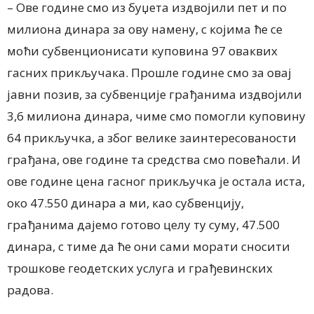
– Ове године смо из буџета издвојили пет и по
милиона динара за ову намену, с којима ће се
моћи субвенционисати куповина 97 оваквих
гасних прикључака. Прошле године смо за овај
јавни позив, за субвенције грађанима издвојили
3,6 милиона динара, чиме смо помогли куповину
64 прикључка, а због велике заинтересованости
грађана, ове године та средства смо повећали. И
ове године цена гасног прикључка је остала иста,
око 47.550 динара а ми, као субвенцију,
грађанима дајемо готово целу ту суму, 47.500
динара, с тиме да ће они сами морати сносити
трошкове геодетских услуга и грађевинских
радова.