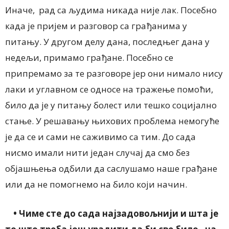
Иначе, рад са људима никада није лак. Посебно
када је пријем и разговор са грађанима у
питању. У другом делу дана, последњег дана у
недељи, примамо грађане. Посебно се
припремамо за те разговоре јер они нимало нису
лаки и углавном се односе на тражење помоћи,
било да је у питању болест или тешко социјално
стање. У решавању њихових проблема немогуће
је да се и сами не саживимо са тим. До сада
нисмо имали нити један случај да смо без
објашњења одбили да саслушамо наше грађане
или да не помогнемо на било који начин.
• Чиме сте до сада најзадовољнији и шта је