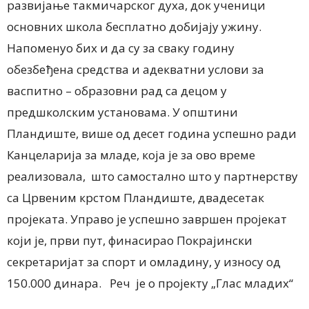
развијање такмичарског духа, док ученици
основних школа бесплатно добијају ужину.
Напоменуо бих и да су за сваку годину
обезбеђена средства и адекватни услови за
васпитно – образовни рад са децом у
предшколским установама. У општини
Пландиште, више од десет година успешно ради
Канцеларија за младе, која је за ово време
реализовала, што самостално што у партнерству
са Црвеним крстом Пландиште, двадесетак
пројеката. Управо је успешно завршен проjeкат
који је, први пут, финасираo Покрајински
секретаријат за спорт и омладину, у износу од
150.000 динара. Реч је о пројекту „Глас младих“