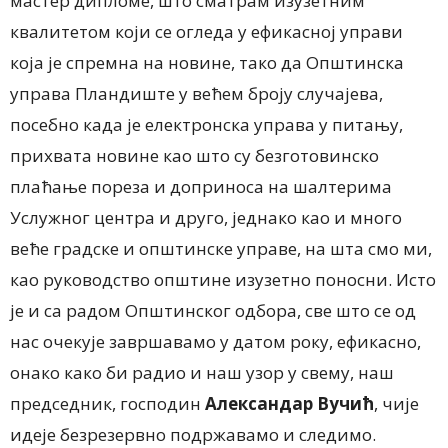
мастер дипломе, што сматрам изузетним
квалитетом који се огледа у ефикасној управи
која је спремна на новине, тако да Општинска
управа Пландиште у већем броју случајева,
посебно када је електронска управа у питању,
прихвата новине као што су безготовинско
плаћање пореза и доприноса на шалтерима
Услужног центра и друго, једнако као и много
веће градске и општинске управе, на шта смо ми,
као руководство општине изузетно поносни. Исто
је и са радом Општинског одбора, све што се од
нас очекује завршавамо у датом року, ефикасно,
онако како би радио и наш узор у свему, наш
председник, господин
Александар
Вучић
, чије
идеје безрезервно подржавамо и следимо.