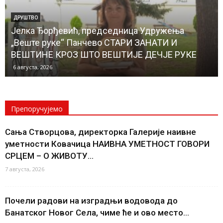
ДРУШТВО
Јелка Ђорђевић, председница Удружења
„Веште руке“ Панчево СТАРИ ЗАНАТИ И
ВЕШТИНЕ КРОЗ ШТО ВЕШТИЈЕ ДЕЧЈЕ РУКЕ
6 августа, 2026
Препоручујемо
Сања Створцова, директорка Галерије наивне
уметности Ковачица НАИВНА УМЕТНОСТ ГОВОРИ
СРЦЕМ – О ЖИВОТУ...
7 августа, 2026
Почели радови на изградњи водовода до
Банатског Новог Села, чиме ће и ово место...