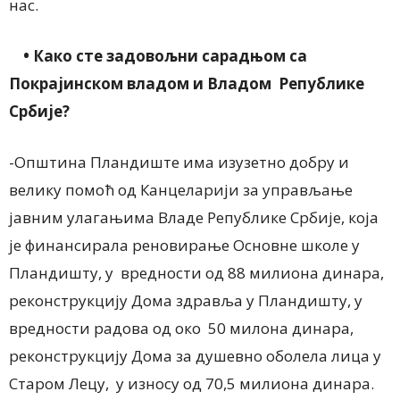
нас.
• Како сте задовољни сарадњом са
Покрајинском владом и Владом Републике
Србије?
-Општина Пландиште има изузетно добру и
велику помоћ од Канцеларији за управљање
јавним улагањима Владе Републике Србије, која
је финансирала реновирање Основне школе у
Пландишту, у вредности од 88 милиона динара,
реконструкцију Дома здравља у Пландишту, у
вредности радова од око 50 милона динара,
реконструкцију Дома за душевно оболела лица у
Старом Лецу, у износу од 70,5 милиона динара.