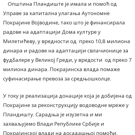
Општина Пландиште је имала и помоћ од
Управе за капитална улагања Аутономне
Покрајине Војводине, тако што је финансирала
радове на адаптацији Дома културе у
Милетићеву, у вредности од преко 10,8 милиона
динара и радове на адаптацији свлачионице за
фудбалере у Великој Греди, у вредости од преко 7
милиона динара. Покрајинска влада помаже
суфинасирање превоза за средњошколце.
У току је реализација донације која је добијена од
Покрајине за реконструкцију водоводне мреже у
Пландишту. Сарадња је изузетна и ми
захваљујемо Влади Републике Србије и
Покрајинској влади на досадашњој помоћи.