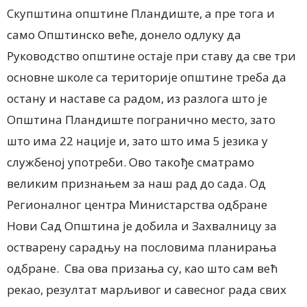
Скупштина општине Пландиште, а пре тога и
само Општинско веће, донело одлуку да
Руководство општине остаје при ставу да све три
основне школе са територије општине треба да
остану и наставе са радом, из разлога што је
Општина Пландиште погранично место, зато
што има 22 нације и, зато што има 5 језика у
службеној употреби. Ово такође сматрамо
великим признањем за наш рад до сада. Од
Регионалног центра Министарства одбране
Нови Сад Општина је добила и Захвалницу за
остварену сарадњу на пословима планирања
одбране. Сва ова призања су, као што сам већ
рекао, резултат марљивог и савесног рада свих