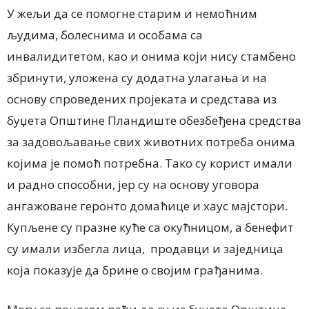
У жељи да се помогне старим и немоћним
људима, болеснима и особама са
инвалидитетом, као и онима који нису стамбено
збринути, уложена су додатна улагања и на
основу спроведених пројеката и средстава из
буџета Општине Пландиште обезбеђена средства
за задовољавање свих животних потреба онима
којима је помоћ потребна. Тако су корист имали
и радно способни, јер су на основу уговора
ангажоване геронто домаћице и хаус мајстори.
Купљене су празне куће са окућницом, а бенефит
су имали избегла лица, продавци и заједница
која показује да брине о својим грађанима.