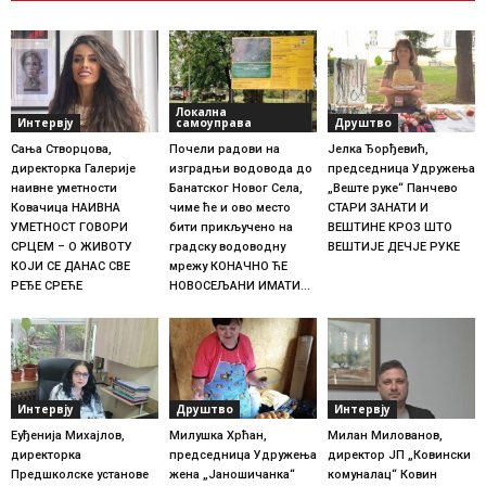
Локална
Интервју
самоуправа
Друштво
Сања Створцова,
Почели радови на
Јелка Ђорђевић,
директорка Галерије
изградњи водовода до
председница Удружења
наивне уметности
Банатског Новог Села,
„Веште руке“ Панчево
Ковачица НАИВНА
чиме ће и ово место
СТАРИ ЗАНАТИ И
УМЕТНОСТ ГОВОРИ
бити прикључено на
ВЕШТИНЕ КРОЗ ШТО
СРЦЕМ – О ЖИВОТУ
градску водоводну
ВЕШТИЈЕ ДЕЧЈЕ РУКЕ
КОЈИ СЕ ДАНАС СВЕ
мрежу КОНАЧНО ЋЕ
РЕЂЕ СРЕЋЕ
НОВОСЕЉАНИ ИМАТИ...
Интервју
Друштво
Интервју
Еуђенија Михајлов,
Милушка Хрћан,
Милан Милованов,
директорка
председница Удружења
директор ЈП „Ковински
Предшколске установе
жена „Јаношичанка“
комуналац“ Ковин