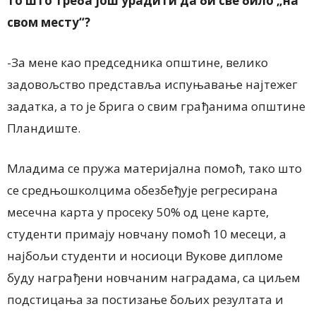
то што треба још урадити да би све било „на
свом месту“?
-За мене као председника општине, велико
задовољство представља испуњавање најтежег
задатка, а то је брига о свим грађанима општине
Пландиште.
Младима се пружа материјална помоћ, тако што
се средњошколцима обезбеђује регресирана
месечна карта у просеку 50% од цене карте,
студенти примају новчану помоћ 10 месеци, а
најбољи студенти и носиоци Вукове дипломе
буду награђени новчаним наградама, са циљем
подстицања за постизање бољих резултата и