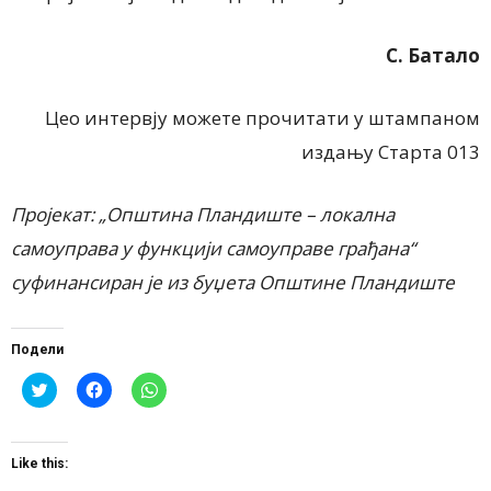
С. Батало
Цео интервју можете прочитати у штампаном
издању Старта 013
Пројекат: „Општина Пландиште – локална
самоуправа у функцији самоуправе грађана“
суфинансиран је из буџета Општине Пландиште
Подели
Click
Click
Click
to
to
to
share
share
share
on
on
on
Twitter
Facebook
WhatsApp
(Opens
(Opens
(Opens
Like this:
in
in
in
new
new
new