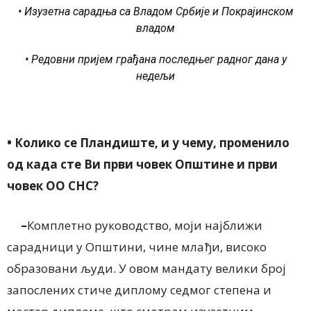
• Изузетна сарадња са Владом Србије и Покрајинском
владом
• Редовни пријем грађана последњег радног дана у
недељи
•
Колико се Пландиште, и у чему, променило
од када сте Ви први човек Општине и први
човек ОО СНС?
–
Комплетно руководство, моји најближи
сарадници у Општини, чине млађи, високо
образовани људи. У овом мандату велики број
запослених стиче диплому седмог степена и