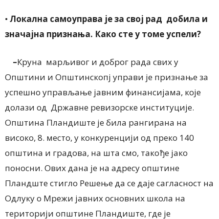
•
Локална самоуправа је за свој рад добила и
значајна признања. Како сте у томе успели?
–
Круна марљивог и доброг рада свих у
Општини и Општинскопј управи је признање за
успешно управљање јавним финансијама, које
долази од Државне ревизорске институције.
Општина Пландиште је била рангирана на
високо, 8. место, у конкуренцији од преко 140
општина и градова, на шта смо, такође јако
поносни. Ових дана је на адресу општине
Пландште стигло Решење да се даје сагласност на
Одлуку о Мрежи јавних основних школа на
територији општине Пландиште, где је