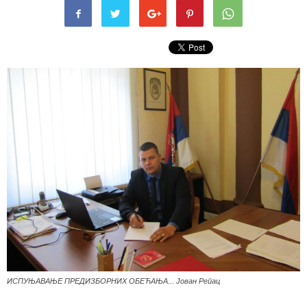
ИСПУЊАВАЊЕ ПРЕДИЗБОРНИХ ОБЕЋАЊА... Јован Репац