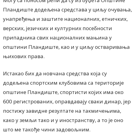
Могу са поносом рећи да су из буџета Општине
Пландиште додељена средстава у циљу очувања,
унапређења и заштите националних, етничких,
верских, језичких и културних посебности
припадника свих националних мањина у
општини Пландиште, као и у циљу остваривања
њихових права.
Истакао бих да новчана средства која су
додељена спортским клубовима са територије
општине Пландиште, спортисти којих има око
600 регистрованих, оправдавају сваки динар, јер
постижу завидне резултате на такмичењима,
како у земљи тако и у иностранству, а то је оно
што ме такође чини задовољним.