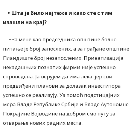
• Шта је било најтеже и како сте с тим
изашли на крај?
–
За мене као председника општине болно
питање је број запослених, а за грађане општине
Пландиште број незапослених. Приватизација
некадашњих познатих фирми није успешно
спроведена. Ја верујем да има лека, јер сви
предвиђени планови за долазак инвеститора
успешно се реализују. Уз помоћ подстицајних
мера Владе Републике Србије и Владе Аутономне
Покрајине Војводине на добром смо путу за
отварање нових радних места.