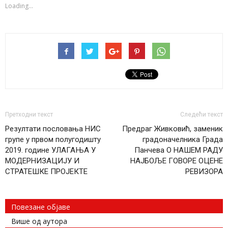
window)
window)
window)
Loading...
Претходни текст
Следећи текст
Резултати пословања НИС
Предраг Живковић, заменик
групе у првом полугодишту
градоначелника Града
2019. године УЛАГАЊА У
Панчева О НАШЕМ РАДУ
МОДЕРНИЗАЦИЈУ И
НАЈБОЉЕ ГОВОРЕ ОЦЕНЕ
СТРАТЕШКЕ ПРОЈЕКТЕ
РЕВИЗОРА
Повезане објаве
Више од аутора