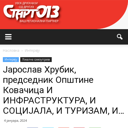
Насловна
Интервју
Интервју
Локална самоуправа
Јарослав Хрубик,
председник Општине
Ковачица И
ИНФРАСТРУКТУРА, И
СОЦИЈАЛА, И ТУРИЗАМ, И…
4 јануара, 2024