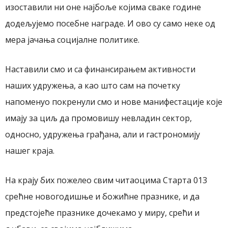
изоставили ни оне најбоље којима сваке године
додељујемо посебне награде. И ово су само неке од
мера јачања социјалне политике.
Наставили смо и са финансирањем активности
наших удружења, а као што сам на почетку
напоменуо покренули смо и нове манифестације које
имају за циљ да промовишу невладин сектор,
односно, удружења грађана, али и гастрономију
нашег краја.
На крају бих пожелео свим читаоцима Старта 013
срећне новогодишње и божићне празнике, и да
предстојеће празнике дочекамо у миру, срећи и