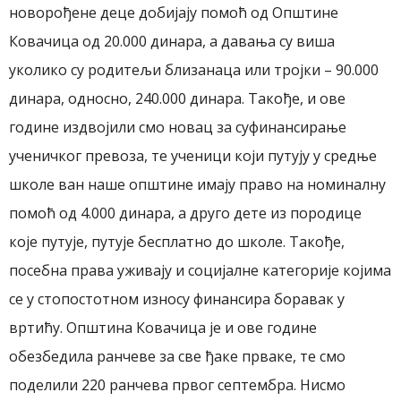
новорођене деце добијају помоћ од Општине
Ковачица од 20.000 динара, а давања су виша
уколико су родитељи близанаца или тројки – 90.000
динара, односно, 240.000 динара. Такође, и ове
године издвојили смо новац за суфинансирање
ученичког превоза, те ученици који путују у средње
школе ван наше општине имају право на номиналну
помоћ од 4.000 динара, а друго дете из породице
које путује, путује бесплатно до школе. Такође,
посебна права уживају и социјалне категорије којима
се у стопостотном износу финансира боравак у
вртићу. Општина Ковачица је и ове године
обезбедила ранчеве за све ђаке прваке, те смо
поделили 220 ранчева првог септембра. Нисмо