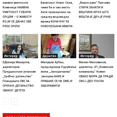
наивне уметности
Банатског Новог Села,
„Веште руке“ Панчево
Ковачица НАИВНА
чиме ће и ово место
СТАРИ ЗАНАТИ И
УМЕТНОСТ ГОВОРИ
бити прикључено на
ВЕШТИНЕ КРОЗ ШТО
СРЦЕМ – О ЖИВОТУ
градску водоводну
ВЕШТИЈЕ ДЕЧЈЕ РУКЕ
КОЈИ СЕ ДАНАС СВЕ
мрежу КОНАЧНО ЋЕ
РЕЂЕ СРЕЋЕ
НОВОСЕЉАНИ ИМАТИ...
Интервју
Друштво
Интервју
Еуђенија Михајлов,
Милушка Хрћан,
Милан Милованов,
директорка
председница Удружења
директор ЈП „Ковински
Предшколске установе
жена „Јаношичанка“
комуналац“ Ковин
„Срећно детињство“
Јаношик БАКЕ И
СВАКО МОРА ДА УРАДИ
Пландиште СВЕ ЗА
ПРАБАКЕ СЕ НЕ СМЕЈУ
СВОЈ ДЕО ПОСЛА
СРЕЋНО ДЕТИЊСТВО
ЗАБОРАВИТИ
СВАКОГ ДЕТЕТА