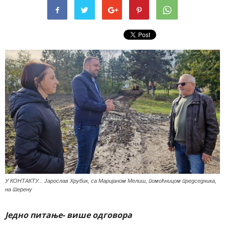
У КОНТАКТУ... Јарослав Хрубик, са Маријаном Мелиш, помоћницом председника,
на терену
Једно питање-
више одговора