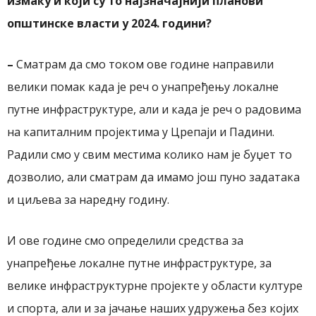
измаку и који су то најзначајнији планови
општинске власти у 2024. години?
–
Сматрам да смо током ове године направили
велики помак када је реч о унапређењу локалне
путне инфраструктуре, али и када је реч о радовима
на капиталним пројектима у Црепаји и Падини.
Радили смо у свим местима колико нам је буџет то
дозволио, али сматрам да имамо још пуно задатака
и циљева за наредну годину.
И ове године смо определили средства за
унапређење локалне путне инфраструктуре, за
велике инфраструктурне пројекте у области културе
и спорта, али и за јачање наших удружења без којих