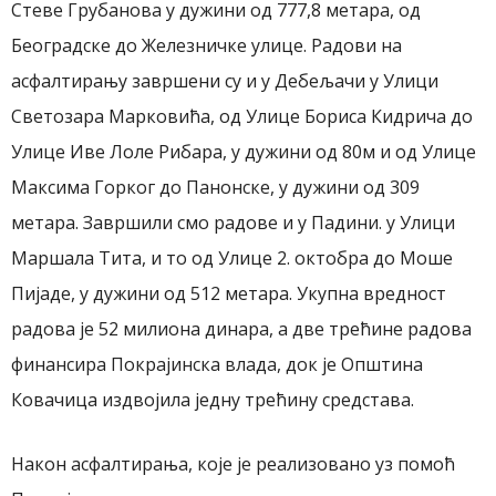
Стеве Грубанова у дужини од 777,8 метара
,
од
Београдске до Железничке улице. Радови на
асфалтирању завршени су и у Дебељачи у
У
лици
Светозара Марковића, од
У
лице Бориса Кидрича до
Улице Иве Лоле Рибара, у дужини од 80м и од
У
лице
Максима Горког до Панонске
,
у дужини од 309
метара.
Завршили смо радове и
у Падини
.
у
У
лици
Маршала Тита, и то од Улице 2. октобра до Моше
Пијаде
,
у дужини од 512 метара. Укупна вредност
радова је 52 милиона динара, а две трећине радова
финансира Покрајинска влада, док је
О
пштина
Ковачица издвојила
једну трећину
средст
а
ва
.
Након асфалтирања, које је реализовано уз помоћ