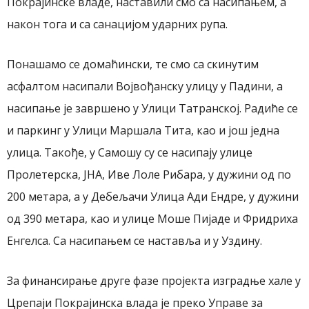
Покрајинске владе, наставили смо са насипањем, а
након тога и са санацијом ударних рупа.
Понашамо се домаћински, те смо са скинутим
асфалтом насипали Војвођанску улицу у Падини, а
насипање је завршено у Улици Татранској. Радиће се
и паркинг у Улици Маршала Тита, као и још једна
улица. Такође, у Самошу су се насипају улице
Пролетерска, ЈНА, Иве Лоле Рибара, у дужини од по
200 метара, а у Дебељачи Улица Ади Ендре, у дужини
од 390 метара, као и улице Моше Пијаде и Фридриха
Енгелса. Са насипањем се наставља и у Уздину.
За финансирање друге фазе пројекта изградње хале у
Црепаји Покрајинска влада је преко Управе за