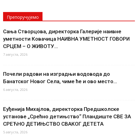
Препоручујемо
Сања Створцова, директорка Галерије наивне
уметности Ковачица НАИВНА УМЕТНОСТ ГОВОРИ
СРЦЕМ – О ЖИВОТУ...
7 августа, 2026
Почели радови на изградњи водовода до
Банатског Новог Села, чиме ће и ово место...
6 августа, 2026
Еуђенија Михајлов, директорка Предшколске
установе „Срећно детињство“ Пландиште СВЕ ЗА
СРЕЋНО ДЕТИЊСТВО СВАКОГ ДЕТЕТА
5 августа, 2026