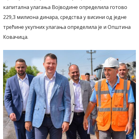
капитална улагања Војводине определила готово
229,3 милиона динара, средства у висини од једне
трећине укупних улагања определила је и Општина
Ковачица.