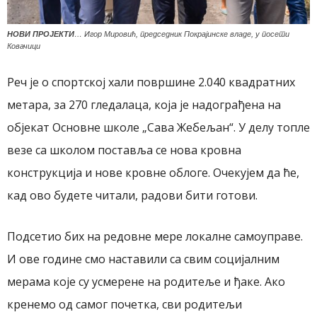
НОВИ ПРОЈЕКТИ
… Игор Мировић, председник Покрајинске владе, у посети
Ковачици
Реч је о спортској хали површине 2.040 квадратних
метара, за 270 гледалаца, која је надограђена на
објекат Основне школе „Сава Жебељан“. У делу топле
везе са школом поставља се нова кровна
конструкција и нове кровне облоге. Очекујем да ће,
кад ово будете читали, радови бити готови.
Подсетио бих на редовне мере локалне самоуправе.
И ове године смо наставили са свим социјалним
мерама које су усмерене на родитеље и ђаке. Ако
кренемо од самог почетка, сви родитељи