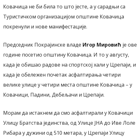
Ковачица не би била то што јесте, а у сарадњи са
Туристичком организацијом општине Ковачица
покренули и нове манифестације.
Председник Покрајинске владе
Игор Мировић
је ове
године посетио општину Ковачица. И то у августу,
када је обишао радове на спортској хали у Црепаји, и
када је обележен почетак асфалтирања четири
велике улице у четири места општине Ковачица – у
Ковачици, Падини, Дебељачи и Црепаји.
Морам да истакнем да смо асфалтирали у Ковачици
Улицу
Братства јединства, од
У
лице ЈНА до Иве Лоле
Рибара у дужини од 510 метара, у Црепаји
У
лиц
у