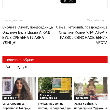
Претходни текст
Следећи текст
Виолета Симић, председница
Сања Петровић, председница
Општине Бела Црква А КАД
Општине Ковин УЛАГАЊА У
БУДЕ СРЕЂЕНА ГЛАВНА
РАЗВОЈ СВИХ НАСЕЉЕНИХ
УЛИЦА!
МЕСТА
Повезане објаве
Више од аутора
Локална
Интервју
самоуправа
Друштво
Сања Створцова,
Почели радови на
Јелка Ђорђевић,
директорка Галерије
изградњи водовода до
председница Удружења