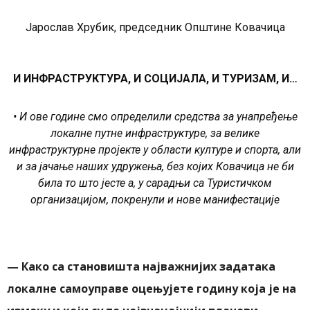
Јарослав Хрубик, председник Општине Ковачица
И ИНФРАСТРУКТУРА, И СОЦИЈАЛА, И ТУРИЗАМ, И…
• И ове године смо определили средства за унапређење
локалне путне инфраструктуре, за велике
инфраструктурне пројекте у области културе и спорта, али
и за јачање наших удружења, без којих Ковачица не би
била то што јесте а, у сарадњи са Туристичком
организацијом, покренули и нове манифестације
—
Како са становишта најважнијих задатака
локалне самоуправе оцењујете годину која је на