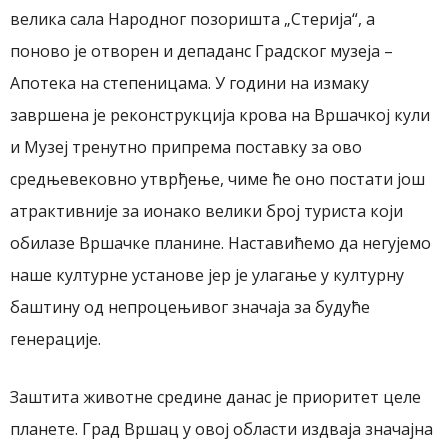
велика сала Народног позоришта „Стерија“, а
поново је отворен и депаданс Градског музеја –
Апотека на степеницама. У години на измаку
завршена је реконструкција крова на Вршачкој кули
и Музеј тренутно припрема поставку за ово
средњевековно утврђење, чиме ће оно постати још
атрактивније за ионако велики број туриста који
обилазе Вршачке планине. Наставићемо да негујемо
наше културне установе јер је улагање у културну
баштину од непроцењивог значаја за будуће
генерације.
Заштита животне средине данас је приоритет целе
планете. Град Вршац у овој области издваја значајна