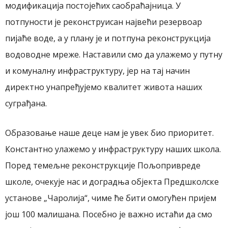
модификација постојећих саобраћајница. У
потпуности је реконструисан највећи резервоар
пијаће воде, а у плану је и потпуна реконструкција
водоводне мреже. Наставили смо да улажемо у путну
и комуналну инфраструктуру, јер на тај начин
директно унапређујемо квалитет живота наших
суграђана.
Образовање наше деце нам је увек био приоритет.
Константно улажемо у инфраструктуру наших школа.
Поред темељне реконструкције Пољопривреде
школе, очекује нас и доградња објекта Предшколске
установе „Чаролија“, чиме ће бити омогућен пријем
још 100 малишана. Посебно је важно истаћи да смо