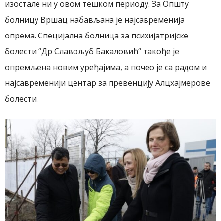
изостале ни у овом тешком периоду. За Општу
болницу Вршац набављана је најсавременија
опрема. Специјална болница за психијатријске
болести “Др Славољуб Бакаловић“ такође је
опремљена новим уређајима, а почео је са радом и
најсавременији центар за превенцију Алцхајмерове
болести.