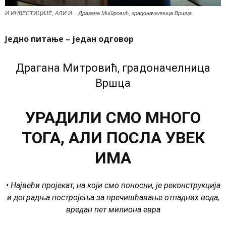
И ИНВЕСТИЦИЈЕ, АЛИ И... Драгана Митровић, градоначелница Вршца
Једно питање –
један одговор
Драгана Митровић, градоначелница
Вршца
УРАДИЛИ СМО МНОГО
ТОГА, АЛИ ПОСЛА УВЕК
ИМА
• Највећи пројекат, на који смо поносни, је реконструкција
и доградња постројења за пречишћавање отпадних вода,
вредан пет милиона евра