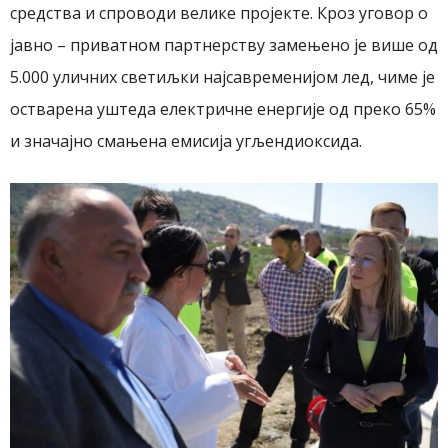
средства и спроводи велике пројекте. Кроз уговор о
јавно – приватном партнерству замењено је више од
5.000 уличних светиљки најсавременијом лед, чиме је
остварена уштеда електричне енергије од преко 65%
и значајно смањена емисија угљендиоксида.