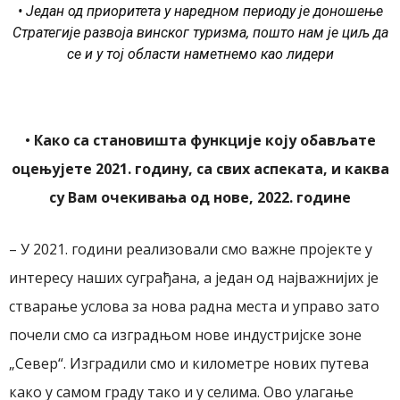
• Један од приоритета у наредном периоду је доношење
Стратегије развоја винског туризма, пошто нам је циљ да
се и у тој области наметнемо као лидери
•
Како са становишта функције коју обављате
оцењујете 2021. годину, са свих аспеката
,
и каква
су Вам очекивања од нове, 2022. године
–
У 2021. години реализовали смо важне пројекте у
интересу наших суграђана, а један од најважнијих је
стварање услова за нова радна места и управо зато
почели смо са изградњом нове индустријске зоне
„Север“. Изградили смо и километре нових путева
како у самом граду тако и у селима. Ово улагање