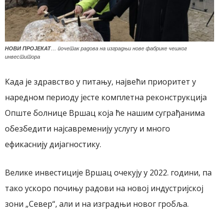
НОВИ ПРОЈЕКАТ
… почетак радова на изградњи нове фабрике чешког
инвеститора
Када је здравство у питању, највећи приоритет у
наредном периоду јесте комплетна реконструкција
Опште болнице Вршац која ће нашим суграђанима
обезбедити најсавременију услугу и много
ефикаснију дијагностику.
Велике инвестиције Вршац очекују у 2022. години, па
тако ускоро почињу радови на новој индустријској
зони „Север“, али и на изградњи новог гробља.