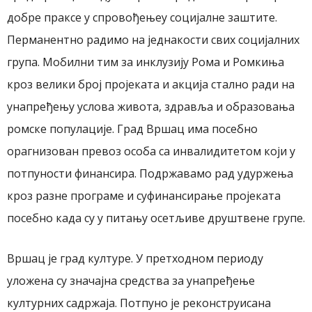
добре праксе у спровођењеу социјалне заштите.
Перманентно радимо на једнакости свих социјалних
група. Мобилни тим за инклузију Рома и Ромкиња
кроз велики број пројеката и акција стално ради на
унапређењу услова живота, здравља и образовања
ромске популације. Град Вршац има посебно
орагнизован превоз особа са инвалидитетом који у
потпуности финансира. Подржавамо рад удуржења
кроз разне програме и суфинансирање пројеката
посебно када су у питању осетљиве друштвене групе.
Вршац је град културе. У претходном периоду
уложена су значајна средства за унапређење
културних садржаја. Потпуно је реконструисана