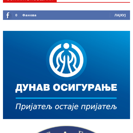
0
Фанова
ЛАЈКУЈ