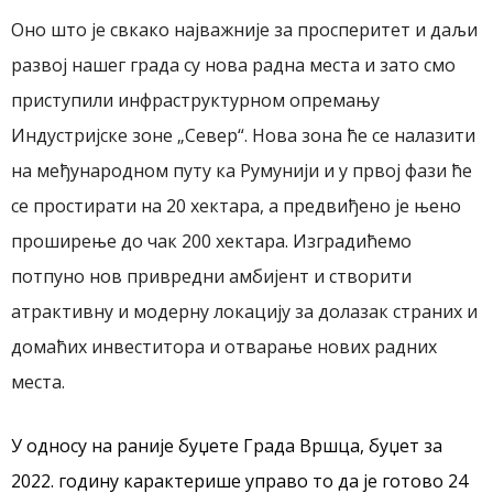
Оно што је свкако најважније за просперитет и даљи
развој нашег града су нова радна места и зато смо
приступили инфраструктурном опремању
Индустријске зоне „Север“. Нова зона ће се налазити
на међународном путу ка Румунији и у првој фази ће
се простирати на 20 хектара, а предвиђено је њено
проширење до чак 200 хектара. Изградићемо
потпуно нов привредни амбијент и створити
атрактивну и модерну локацију за долазак страних и
домаћих инвеститора и отварање нових радних
места.
У односу на раније буџете Града Вршца,
б
уџет за
2022. годину карактерише управо то да је готово 24