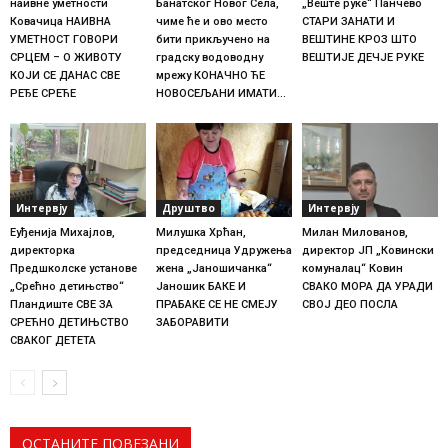
наивне уметности
Банатског Новог Села,
„Веште руке“ Панчево
Ковачица НАИВНА
чиме ће и ово место
СТАРИ ЗАНАТИ И
УМЕТНОСТ ГОВОРИ
бити прикључено на
ВЕШТИНЕ КРОЗ ШТО
СРЦЕМ – О ЖИВОТУ
градску водоводну
ВЕШТИЈЕ ДЕЧЈЕ РУКЕ
КОЈИ СЕ ДАНАС СВЕ
мрежу КОНАЧНО ЋЕ
РЕЂЕ СРЕЋЕ
НОВОСЕЉАНИ ИМАТИ...
Интервју
Друштво
Интервју
Еуђенија Михајлов,
Милушка Хрћан,
Милан Милованов,
директорка
председница Удружења
директор ЈП „Ковински
Предшколске установе
жена „Јаношичанка“
комуналац“ Ковин
„Срећно детињство“
Јаношик БАКЕ И
СВАКО МОРА ДА УРАДИ
Пландиште СВЕ ЗА
ПРАБАКЕ СЕ НЕ СМЕЈУ
СВОЈ ДЕО ПОСЛА
СРЕЋНО ДЕТИЊСТВО
ЗАБОРАВИТИ
СВАКОГ ДЕТЕТА
ОСТАНИТЕ ПОВЕЗАНИ