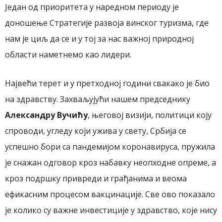
Један од приоритета у наредном периоду је
доношење Стратегије развоја винског туризма, где
нам је циљ да се и у тој за нас важној природној
области наметнемо као лидери.
Највећи терет и у претходној години свакако је био
на здравству. Захваљујући нашем председнику
Александру Вучићу
, његовој визији, политици коју
спроводи, угледу који ужива у свету, Србија се
успешно бори са пандемијом коронавируса, пружила
је снажан одговор кроз набавку неопходне опреме, а
кроз подршку привреди и грађанима и веома
ефикасним процесом вакцинације. Све ово показало
је колико су важне ин
в
естиције у здравство, које нису