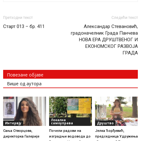
Претходни текст
Следећи текст
Старт 013 – бр. 411
Александар Стевановић,
градоначелник Града Панчева
НОВА ЕРА ДРУШТВЕНОГ И
ЕКОНОМСКОГ РАЗВОЈА
ГРАДА
Повезане објаве
Више од аутора
Локална
Интервју
самоуправа
Друштво
Сања Створцова,
Почели радови на
Јелка Ђорђевић,
директорка Галерије
изградњи водовода до
председница Удружења