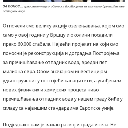
ЗА ПОНОС
… градоначелница у обиласку постројења за еколошко пречишћавање
отпадних вода
Отпочели смо велику акцију озелењавања, којом смо
само у овој години у Вршцу и околини посадили
преко 60.000 стабала. Највећи пројекат на који смо
поносни је реконструкција и доградња Постројења
за пречишћавање отпадних вода, вредан пет
милиона евра. Овом значајном инвестицијом
удвостручени су постојећи капацитети, а увођењем
нових физичких и хемијских процеса ниво
пречишћавања отпадних вода у нашем граду биће у
складу са највишим стандардима Европске уније.
Подједнако нам је важан развој и града и села. Не