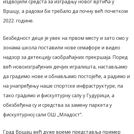
издвојили средста за изградњу новог вртића у
Вршцу, а радови би требало да почну већ почетком
2022. године.
Безбедност деце је увек на првом месту и зато смо у
зонама школа поставили нове семафоре и видео
надзор за детекцију саобраћајних прекршаја. Поред
већ новоизграђених дечјих игралишта, настављамо
да градимо нове и обнављамо постојеће, а радимо и
на унапређењу наше спортске инфраструктуре, па
тако градимо и фискултурну салу у Гудурици, а
обезбеђена су и средства за замену паркета у
фискултурној сали ОШ „Младост“.
Град Вршац већ дуже време представља пример