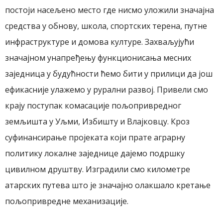
постоји насељено место где нисмо уложили значајна
средства у обнову, школа, спортских терена, путне
инфраструктуре и домова културе. Захваљујући
значајном унапређењу функционисања месних
заједница у будућности ћемо бити у прилици да још
ефикасније улажемо у рурални развој. Привели смо
крају поступак комасације пољопривредног
земљишта у Уљми, Избишту и Влајковцу. Кроз
суфинансирање пројеката који прате аграрну
политику локалне заједнице дајемо подршку
цивилном друштву. Изградили смо километре
атарских путева што је значајно олакшало кретање
пољопривредне механизације.