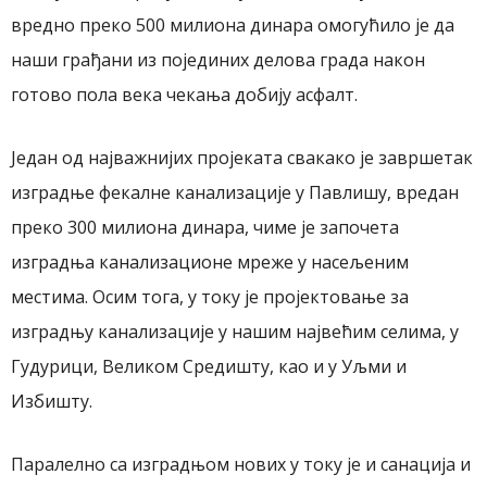
вредно преко 500 милиона динара омогућило је да
наши грађани из појединих делова града након
готово пола века чекања добију асфалт.
Један од најважнијих пројеката свакако је завршетак
изградње фекалне канализације у Павлишу, вредан
преко 300 милиона динара, чиме је започета
изградња канализационе мреже у насељеним
местима.
Осим тога, у току је пројектовање за
изградњу канализације у нашим највећим селима, у
Гудурици, Великом Средишту, као и у Уљми и
Избишту.
Паралелно са изградњом нових у току је и санација и