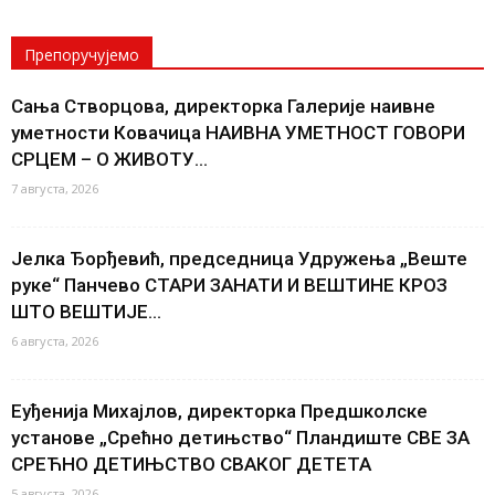
Препоручујемо
Сања Створцова, директорка Галерије наивне
уметности Ковачица НАИВНА УМЕТНОСТ ГОВОРИ
СРЦЕМ – О ЖИВОТУ...
7 августа, 2026
Јелка Ђорђевић, председница Удружења „Веште
руке“ Панчево СТАРИ ЗАНАТИ И ВЕШТИНЕ КРОЗ
ШТО ВЕШТИЈЕ...
6 августа, 2026
Еуђенија Михајлов, директорка Предшколске
установе „Срећно детињство“ Пландиште СВЕ ЗА
СРЕЋНО ДЕТИЊСТВО СВАКОГ ДЕТЕТА
5 августа, 2026