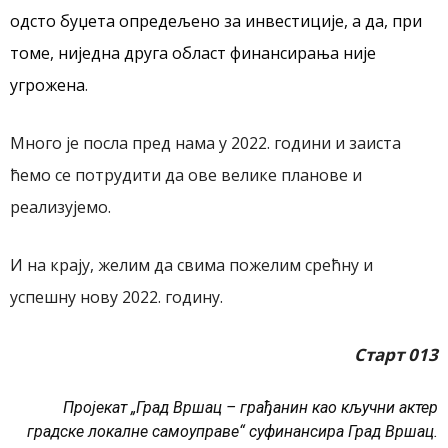
одсто буџета опредељено за инвестиције, а да, при
томе, ниједна друга област финансирања није
угрожена
.
Много је посла пред нама у 2022. години и заиста
ћемо се потрудити да ове велике планове и
реализујемо.
И на крају, желим да свима пожелим срећну и
успешну нову 2022. годину.
Старт 013
Пројекат „Град Вршац – грађанин као кључни актер
градске локалне самоуправе“ суфинансира Град Вршац.