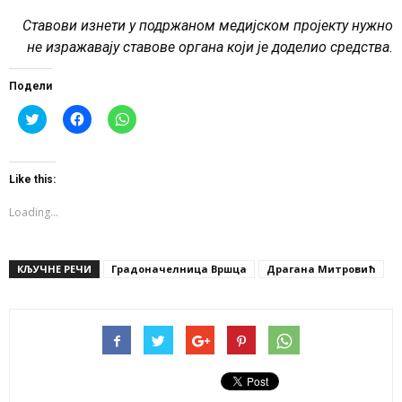
Ставови изнети у подржаном медијском пројекту нужно
не изражавају ставове органа који је доделио средства.
Подели
Click
Click
Click
to
to
to
share
share
share
on
on
on
Twitter
Facebook
WhatsApp
(Opens
(Opens
(Opens
Like this:
in
in
in
new
new
new
window)
window)
window)
Loading...
КЉУЧНЕ РЕЧИ
Градоначелница Вршца
Драгана Митровић