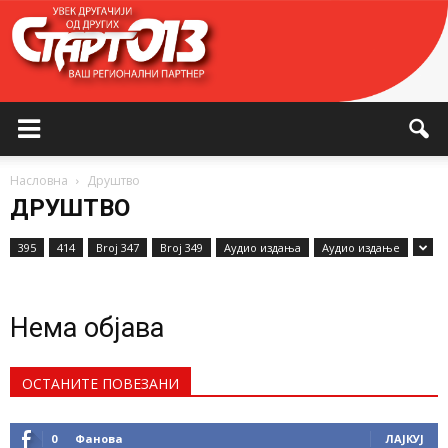
Насловна
Друштво
ДРУШТВО
395
414
Broj 347
Broj 349
Аудио издања
Аудио издање
Нема објава
ОСТАНИТЕ ПОВЕЗАНИ
0
Фанова
ЛАЈКУЈ