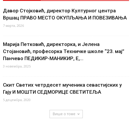
Давор Стојковић, директор Културног центра
Вршац ПРАВО МЕСТО ОКУПЉАЊА И ПОВЕЗИВАЊА
7 марта, 2026
Марија Петковић, директорка, и Јелена
Стојановић, професорка Техничке школе “23. мај”
Панчево ПЕДИКИР-МАНИКИР, Е,...
3 новембра, 2025
Скит Светих четрдесет мученика севастијских у
Гају И МОШТИ СЕДМОРИЦЕ СВЕТИТЕЉА
5 децембра, 2020
Више о томе