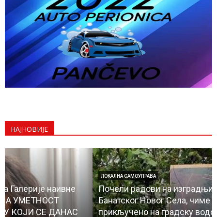
НАЈНОВИЈЕ
ЛОКАЛНА САМОУПРАВА
Почели радови на изградњи водовода до
Банатског Новог Села, чиме ће и ово место бити
прикључено на градску водоводну мрежу