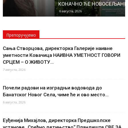
КОНАЧНО ЋЕ НОВОСЕЉАНИ ИМАТИ...
6 августа, 2026
Препоручујемо
Сања Створцова, директорка Галерије наивне
уметности Ковачица НАИВНА УМЕТНОСТ ГОВОРИ
СРЦЕМ – О ЖИВОТУ...
7 августа, 2026
Почели радови на изградњи водовода до
Банатског Новог Села, чиме ће и ово место...
6 августа, 2026
Еуђенија Михајлов, директорка Предшколске
установе „Срећно детињство“ Пландиште СВЕ ЗА