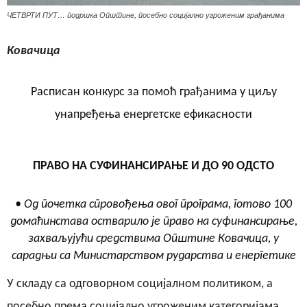
ЧЕТВРТИ ПУТ… подршка Општине, посебно социјално угроженим грађанима
Ковачица
Расписан конкурс за помоћ грађанима у циљу
унапређења енергетске ефикасности
ПРАВО НА СУФИНАНСИРАЊЕ И ДО 90 ОДСТО
• Од почетка спровођења овог програма, готово 100
домаћинстава остварило је право на суфинансирање,
захваљујући средствима Општине Ковачица, у
сарадњи са Министарством рударства и енергетике
У складу са одговорном социјалном политиком, а
посебно према социјално угроженим категоријама