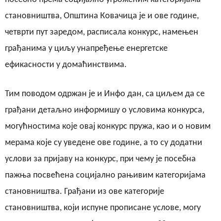
становништва, Општина Ковачица је и ове године,
четврти пут заредом, расписала конкурс, намењен
грађанима у циљу унапређење енергетске
ефикасности у домаћинствима.
Тим поводом одржан је и Инфо дан, са циљем да се
грађани детаљно информишу о условима конкурса,
могућностима које овај конкурс пружа, као и о новим
мерама које су уведене ове године, а то су додатни
услови за пријаву на конкурс, при чему је посебна
пажња посвећена социјално рањивим категоријама
становништва. Грађани из ове категорије
становништва, који испуне прописане услове, могу