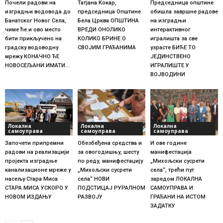
Почели радови на
Татјана Кокар,
Председница општине
изградњи водовода до
председница Општине
обишла завршне радове
Банатског Новог Села,
Бела Црква ОПШТИНА
на изградњи
чиме ће и ово место
ВРЕДИ ОНОЛИКО
интерактивног
бити прикључено на
КОЛИКО БРИНЕ О
игралишта за све
градску водоводну
СВОЈИМ ГРАЂАНИМА
узрасте БИЋЕ ТО
мрежу КОНАЧНО ЋЕ
ЈЕДИНСТВЕНО
НОВОСЕЉАНИ ИМАТИ...
ИГРАЛИШТЕ У
ВОЈВОДИНИ
Локална
Локална
Локална
самоуправа
самоуправа
самоуправа
Започети припремни
Обезбеђена средства и
И ове године
радови на реализацији
за овогодишњу, шесту
манифестација
пројекта изградње
по реду, манифестацију
„Михољски сусрети
канализационе мреже у
„Михољски сусрети
села“, трећи пут
насељу Стара Миса
села“ НОВИ
заредом ЛОКАЛНА
СТАРА МИСА УСКОРО У
ПОДСТИЦАЈ РУРАЛНОМ
САМОУПРАВА И
НОВОМ ИЗДАЊУ
РАЗВОЈУ
ГРАЂАНИ НА ИСТОМ
ЗАДАТКУ