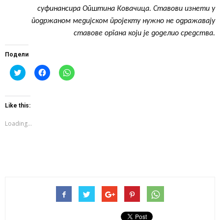
суфинансира Општина Ковачица.
Ставови изнети у
подржаном медијском пројекту нужно не одражавају
ставове органа који је доделио средства.
Подели
Click
Click
Click
to
to
to
share
share
share
on
on
on
Twitter
Facebook
WhatsApp
(Opens
(Opens
(Opens
Like this:
in
in
in
new
new
new
window)
window)
window)
Loading...