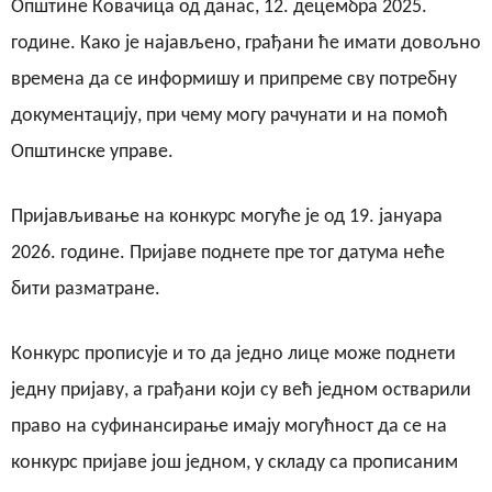
Општине Ковачица од данас, 12. децембра 2025.
године. Како је најављено, грађани ће имати довољно
времена да се информишу и припреме сву потребну
документацију, при чему могу рачунати и на помоћ
Општинске управе.
Пријављивање на конкурс могуће је од 19. јануара
2026. године. Пријаве поднете пре тог датума неће
бити разматране.
Конкурс прописује и то да једно лице може поднети
једну пријаву, а грађани који су већ једном остварили
право на суфинансирање имају могућност да се на
конкурс пријаве још једном, у складу са прописаним