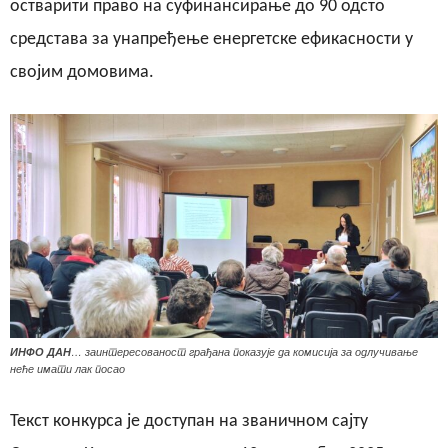
остварити право на суфинансирање до 90 одсто
средстава за унапређење енергетске ефикасности у
својим домовима.
ИНФО ДАН
… заинтересованост грађана показује да комисија за одлучивање
неће имати лак посао
Текст конкурса је доступан на званичном сајту