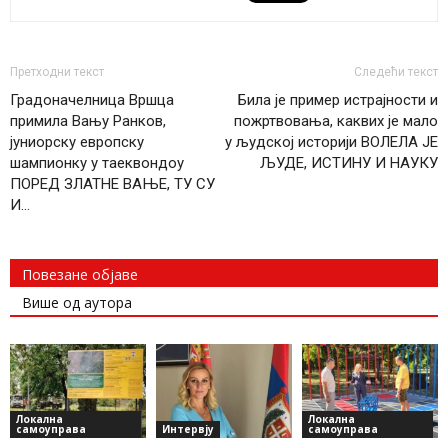
Претходни текст
Следећи текст
Градоначелница Вршца
Била је пример истрајности и
примила Вању Ранков,
пожртвовања, каквих је мало
јуниорску европску
у људској историји ВОЛЕЛА ЈЕ
шампионку у таеквондоу
ЉУДЕ, ИСТИНУ И НАУКУ
ПОРЕД ЗЛАТНЕ ВАЊЕ, ТУ СУ
И…
Повезане објаве
Више од аутора
Локална
Локална
самоуправа
Интервју
самоуправа