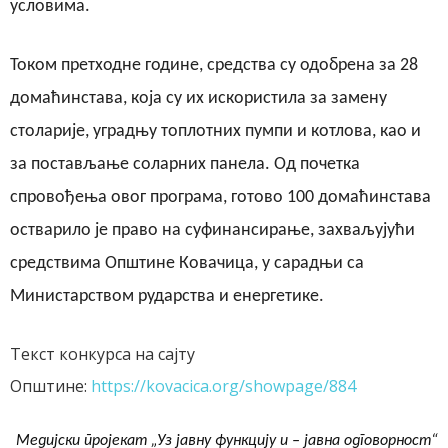
условима.
Током претходне године, средства су одобрена за 28
домаћинстава, која су их искористила за замену
столарије, уградњу топлотних пумпи и котлова, као и
за постављање соларних панела. Од почетка
спровођења овог програма, готово 100 домаћинстава
остварило је право на суфинансирање, захваљујући
средствима Општине Ковачица, у сарадњи са
Министарством рударства и енергетике.
Текст конкурса
на сајту
Општине
:
https://kovacica.org/showpage/884
Медијски пројекат „Уз јавну функцију и – јавна одговорност“