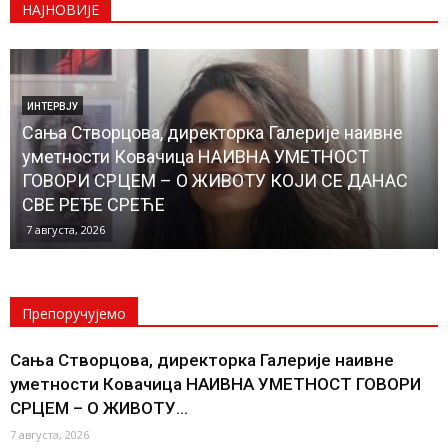
НАЈНОВИЈЕ
ЛОКАЛНА САМОУПРАВА
Почели радови на изградњи водовода до
Банатског Новог Села, чиме ће и ово место бити
прикључено на градску водоводну мрежу
КОНАЧНО ЋЕ НОВОСЕЉАНИ ИМАТИ...
6 августа, 2026
Препоручујемо
Сања Створцова, директорка Галерије наивне
уметности Ковачица НАИВНА УМЕТНОСТ ГОВОРИ
СРЦЕМ – О ЖИВОТУ...
7 августа, 2026