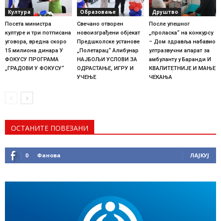
Култура
Образовање
Друштво
Посета министра
Свечано отворен
После упешног
културе и три потписана
новоизграђени објекат
„проласка“ на конкурсу
уговора, вредна скоро
Предшколске установе
– Дом здравља набавио
15 милиона динара У
„Полетарац“ Алибунар
ултразвучни апарат за
ФОКУСУ ПРОГРАМА
НАЈБОЉИ УСЛОВИ ЗА
амбуланту у Баранди И
„ГРАДОВИ У ФОКУСУ“
ОДРАСТАЊЕ, ИГРУ И
КВАЛИТЕТНИЈЕ И МАЊЕ
УЧЕЊЕ
ЧЕКАЊА
ОСТАНИТЕ ПОВЕЗАНИ
0
Фанова
ЛАЈКУЈ