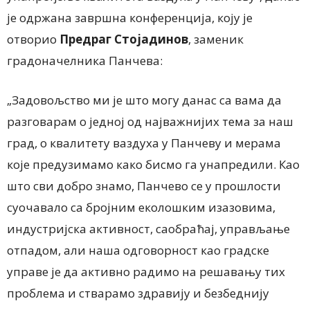
је одржана завршна конференција, коју је
отворио
Предраг Стојадинов
, заменик
градоначелника Панчева:
„Задовољство ми је што могу данас са вама да
разговарам о једној од најважнијих тема за наш
град, о квалитету ваздуха у Панчеву и мерама
које предузимамо како бисмо га унапредили. Као
што сви добро знамо, Панчево се у прошлости
суочавало са бројним еколошким изазовима,
индустријска активност, саобраћај, управљање
отпадом, али наша одговорност као градске
управе је да активно радимо на решавању тих
проблема и стварамо здравију и безбеднију