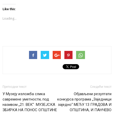
on
on
on
Twitter
Facebook
WhatsApp
(Opens
(Opens
(Opens
Like this:
in
in
in
new
new
new
window)
window)
window)
Loading...
Претходни текст
Следећи текст
У Музеју изложба слика
Објављени резултати
савремене уметности, под
конкурса програма „Заједници
називом „21. ВЕК“ МУЗЕЈСКА
заједно“ МЕЂУ 13 ГРАДОВА И
ЗБИРКА НА ПОНОС ОПШТИНЕ
ОПШТИНА, И ПАНЧЕВО