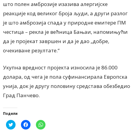
што полен амброзије изазива алергијске
реакције код великог броја људи, а други разлог
је што амброзија спада у природне емитере ПМ
честица – рекла
је већница Бањаи, напомињући
да је пројекат завршен и да је дао „добре,
очекиване резултате.“
Укупна вредност пројекта износи
ла је
86.000
долара, од чега је пола суфинансирала Европска
унија, док је другу половин
у
средстава обезбедио
Град Панчево.
Подели
Click
Click
Click
to
to
to
share
share
share