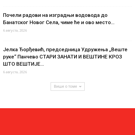
Почели радови на изградњи водовода до
Банатског Новог Села, чиме ће и ово место...
6 августа, 2026
Јелка Ђорђевић, председница Удружења „Веште
руке“ Панчево СТАРИ ЗАНАТИ И ВЕШТИНЕ КРОЗ
ШТО ВЕШТИЈЕ...
6 августа, 2026
Више о томе