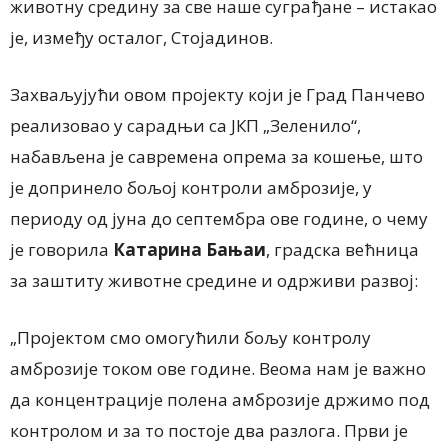
животну средину за све наше суграђане – истакао
је, између осталог, Стојадинов.
Захваљујући овом пројекту који је Град Панчево
реализовао
у сарадњи са ЈКП „Зеленило“
,
набав
љена је
савремена опрема за кошење, што
је допринело бољој контроли амброзије, у
периоду од јуна до септембра ове године, о чему
је говорила
Катарина Бањаи
, градска већница
за заштиту животне средине и одрживи развој:
„Пројектом
смо
омогућили бољу контролу
амброзије током ове године. Веома нам је важно
да концентрације полена амброзије држимо под
контролом и за то постоје два разлога. Први је