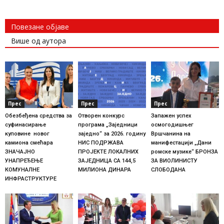
Повезане објаве
Више од аутора
Прес
Прес
Прес
Обезбеђена средства за
Отворен конкурс
Запажен успех
суфинасирање
програма „Заједници
осмогодишњег
куповине новог
заједно“ за 2026. годину
Вршчанина на
камиона смећара
НИС ПОДРЖАВА
манифестацији „Дани
ЗНАЧАЈНО
ПРОЈЕКТЕ ЛОКАЛНИХ
ромске музике“ БРОНЗА
УНАПРЕЂЕЊЕ
ЗАЈЕДНИЦА СА 144,5
ЗА ВИОЛИНИСТУ
КОМУНАЛНЕ
МИЛИОНА ДИНАРА
СЛОБОДАНА
ИНФРАСТРУКТУРЕ