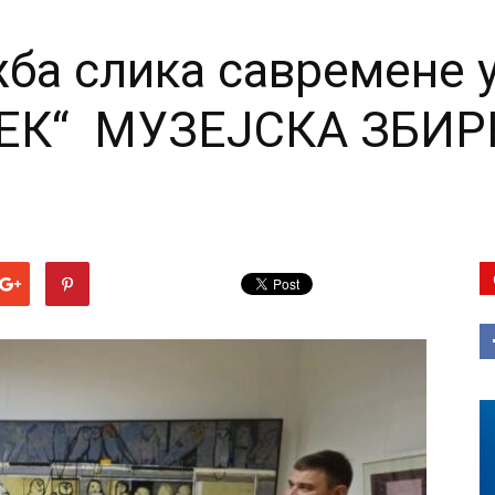
жба слика савремене 
 ВЕК“ МУЗЕЈСКА ЗБИ