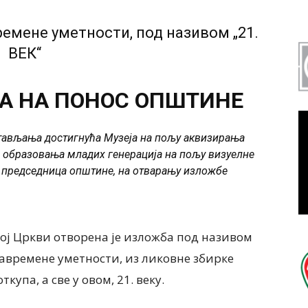
ремене уметности, под називом „21.
ВЕК“
А НА ПОНОС ОПШТИНЕ
тављања достигнућа Музеја на пољу аквизирања
 и образовања младих генерација на пољу визуелне
р, председница општине, на отварању изложбе
лој Цркви отворена је изложба под називом
а савремене уметности, из ликовне збирке
купа, а све у овом, 21. веку.