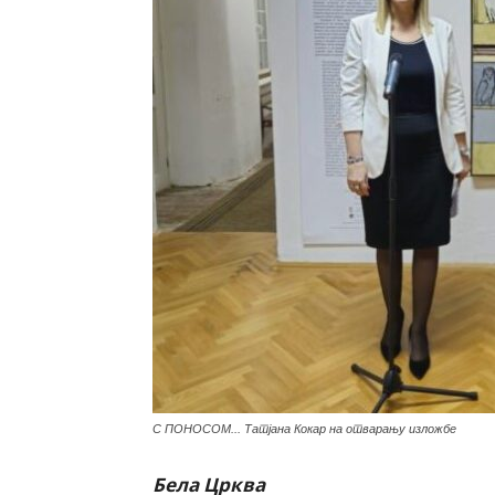
С ПОНОСОМ... Татјана Кокар на отварању изложбе
Бела Црква