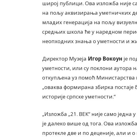
широј публици. Ова изложба није 
на пољу аквизирања уметничких дел
младих генерација на пољу визуелн
средњих школа ће у наредном перио
неопходних знања о уметности и жив
Директор Музеја
Игор Вокоун
је по
уметности, или су
поклони аутора н
откупљена уз помоћ Министарства к
„о
ваква формирана збирка постаје 
историје српске уметности.
“
„Изложба „21. ВЕК“ није само једна у
је далеко више од тога. Ова изложб
протекле две и по деценије, али и
о