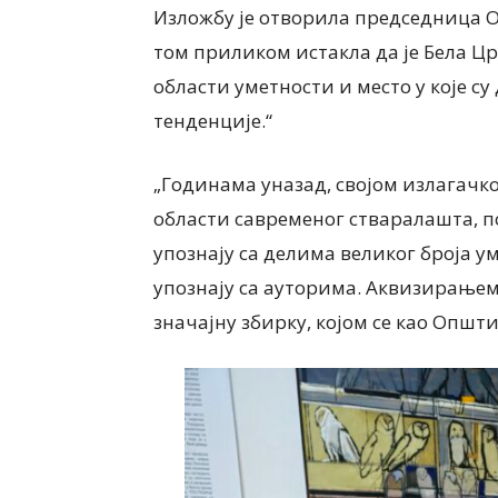
Изложбу је отворила председница
том приликом истакла да је Бела Ц
области уметности и место у које с
у
тенденције.
“
„Годинама уназад, својом излагачк
области савременог стваралашта, п
упознају са делима великог броја у
упознају са ауторима. Аквизирањем 
значајну збирку, којом се као
О
пшти