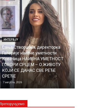
ИНТЕРВЈУ
ЛОКАЛНА САМОУ
Сања Створцова, директорка
Почели радов
Галерије наивне уметности
водовода до 
Ковачица НАИВНА УМЕТНОСТ
Села, чиме ће
ГОВОРИ СРЦЕМ – О ЖИВОТУ
прикључено н
КОЈИ СЕ ДАНАС СВЕ РЕЂЕ
водоводну м
СРЕЋЕ
НОВОСЕЉАНИ
7 августа, 2026
6 августа, 2026
Препоручујемо