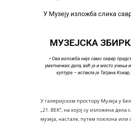
У Музеју изложба слика сав
МУЗЕЈСКА ЗБИРК
•
Ова изложба није само оквир предс
уметничких дела, већ је и место учења
културе
– истакла је Татјана Кока
У галеријском простору Музеја у Бе
„21. ВЕК“, на којој су изложена дел
музеја, настале, путем поклона или от