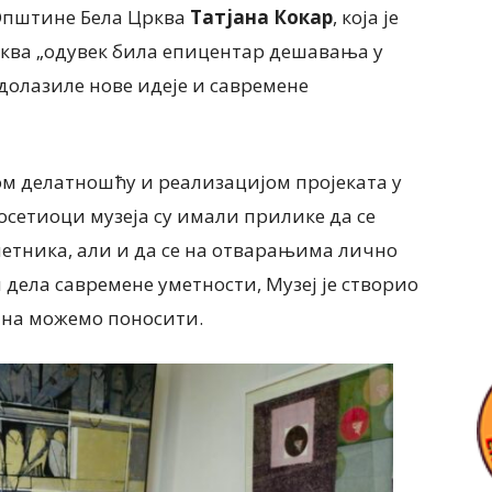
О
пштине Бела Црква
Татјана Кокар
, која је
рква
„
одувек била епицентар дешавања у
долазиле нове идеје и савремене
ом делатношћу и реализацијом пројеката у
осетиоци музеја су имали прилике да се
метника, али и да се на отварањима лично
дела савремене уметности, Музеј је створио
на можемо поносити.