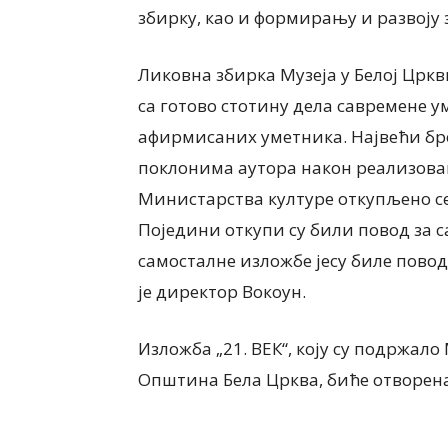
збирку, као и формирању и развоју 
Ликовна збирка Музеја у Белој Цркви
са готово стотину дела савремене 
афирмисаних уметника. Највећи бро
поклонима аутора након реализов
Министар
с
тва културе откупљено с
Поједини откупи су били повод за с
самосталне изложбе јесу биле пово
је директор Вокоун.
Изложба „21. ВЕК“
, коју су
подржало М
Општина Бела Црква,
биће отворена