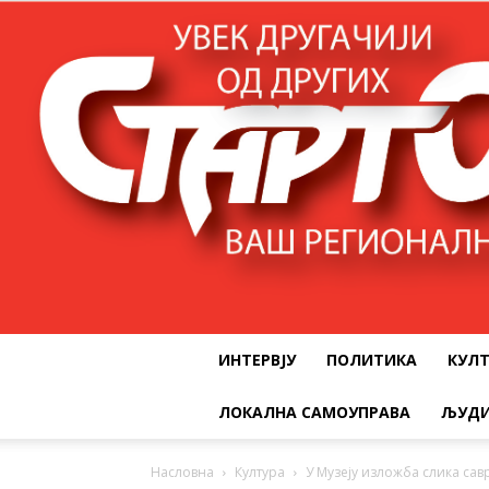
ИНТЕРВЈУ
ПОЛИТИКА
КУЛ
ЛОКАЛНА САМОУПРАВА
ЉУДИ
Насловна
Култура
У Музеју изложба слика сав