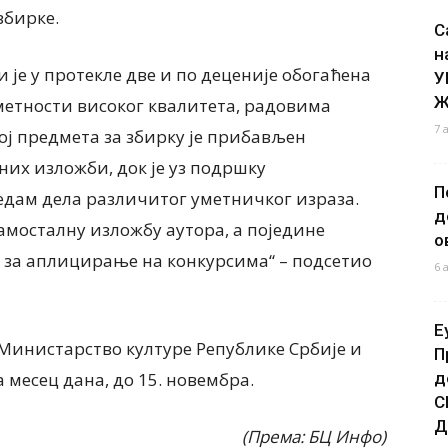
збирке.
С
н
 је у протекле две и по деценије обогаћена
У
Ж
уметности високог квалитета, радовима
7 
ј предмета за збирку је прибављен
аних изложби,
док је
уз подршку
П
едам дела различитог уметничког израза.
д
амосталну изложбу аутора, а поједине
о
д за аплицирање на конкурсима“ – подсетио
6 
Е
инистарство културе Републике Србије и
П
 месец дана, до 15. новембра.
д
С
Д
(Према: БЦ Инфо)