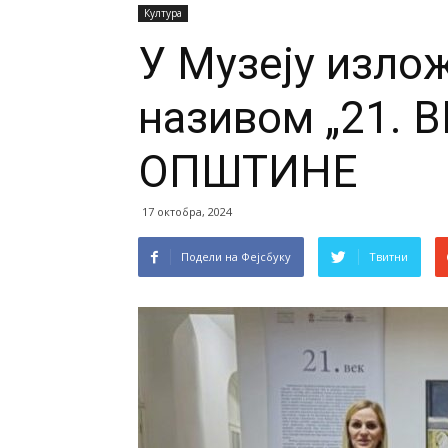
Култура
У Музеју изло
називом „21.
ОПШТИНЕ
17 октобра, 2024
Подели на Фејсбуку
Твитни