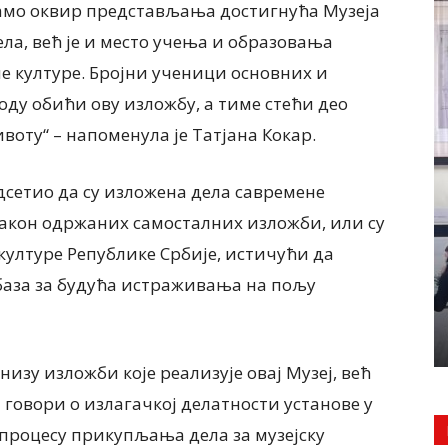
само оквир представљања достигнућа Музеја
а, већ је и место учења и образовања
е културе. Бројни ученици основних и
ду обићи ову изложбу, а тиме стећи део
оту“ – напоменула је Татјана Кокар.
дсетио да су изложена дела савремене
акон одржаних самосталних изложби, или су
ултуре Републике Србије, истичући да
база за будућа истраживања на пољу
 низу изложби које реализује овај Музеј, већ
а говори о излагачкој делатности установе у
процесу прикупљања дела за музејску