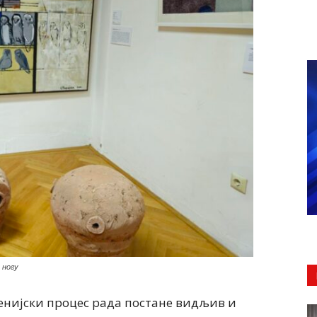
 ногу
енијски процес рада постане видљив и