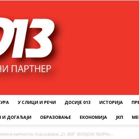
ТУРА
У СЛИЦИ И РЕЧИ
ДОСИЈЕ 013
ИСТОРИЈА
ПР
 И ДОГАЂАЈИ
ОБРАЗОВАЊЕ
ЕКОНОМИЈА
ЈКП
МЕ
ремене уметности, под називом „21. ВЕК“ МУЗЕЈСКА ЗБИРКА...