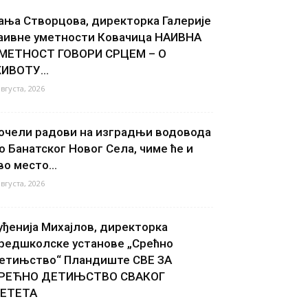
ања Створцова, директорка Галерије
аивне уметности Ковачица НАИВНА
МЕТНОСТ ГОВОРИ СРЦЕМ – О
ИВОТУ...
августа, 2026
очели радови на изградњи водовода
о Банатског Новог Села, чиме ће и
во место...
августа, 2026
уђенија Михајлов, директорка
редшколске установе „Срећно
етињство“ Пландиште СВЕ ЗА
РЕЋНО ДЕТИЊСТВО СВАКОГ
ЕТЕТА