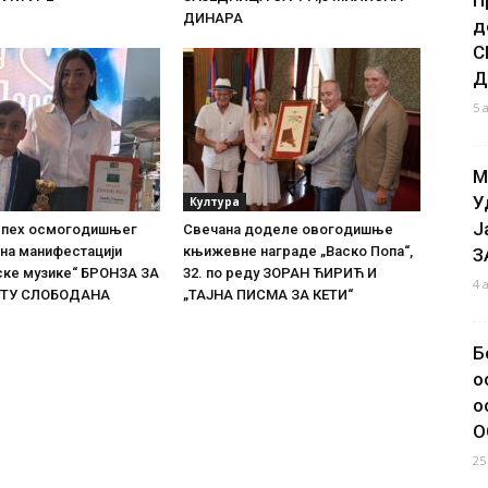
ДИНАРА
д
С
Д
5 
М
У
Култура
Ј
спех осмогодишњег
Свечана доделе овогодишње
на манифестацији
књижевне награде „Васко Попа“,
З
ске музике“ БРОНЗА ЗА
32. по реду ЗОРАН ЋИРИЋ И
4 
ТУ СЛОБОДАНА
„ТАЈНА ПИСМА ЗА КЕТИ“
Б
о
о
О
25