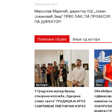
Претходни текст
Мирослав Маричић, директор ОШ „Јован
Јовановић Змај“ ПРВО ЂАК, ПА ПРОФЕСОР,
ПА ДИРЕКТОР!
Повезане објаве
Више од аутора
Култура
Прес
У Градском музеју Вршац
Обезбеђен
отворена изложба „Удвојене
суфинасир
слике света“ ТРАДИЦИЈА КРОЗ
камиона с
САВРЕМЕНИ УМЕТНИЧКИ ИЗРАЗ
УНАПРЕЂЕ
ИНФРАСТР