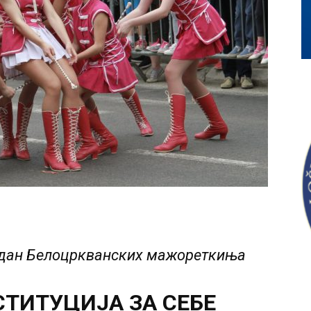
ндан Белоцркванских мажореткиња
ТИТУЦИЈА ЗА СЕБЕ