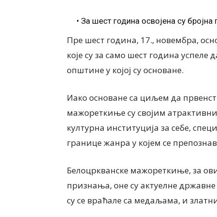
• За шест година освојена су бројна
Пре шест година, 17., новембра, ос
које су за само шест година успеле 
општине у којој су основане.
Иако основане са циљем да првенс
мажореткиње су својим атрактивн
културна институција за себе, спе
границе жанра у којем се препознав
Белоцркванске мажореткиње, за ових
признања, оне су актуелне државне
су се враћале са медаљама, и златн