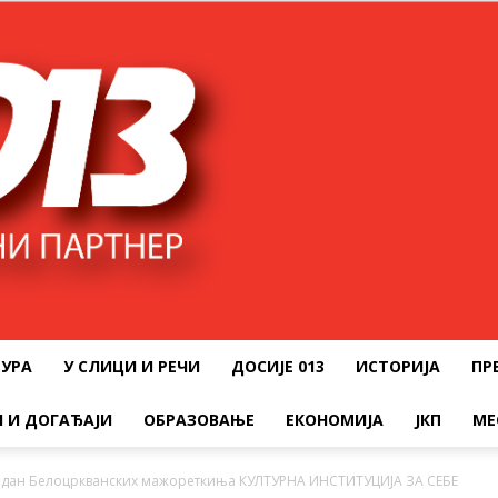
ТУРА
У СЛИЦИ И РЕЧИ
ДОСИЈЕ 013
ИСТОРИЈА
ПР
 И ДОГАЂАЈИ
ОБРАЗОВАЊЕ
ЕКОНОМИЈА
ЈКП
МЕ
ндан Белоцркванских мажореткиња КУЛТУРНА ИНСТИТУЦИЈА ЗА СЕБЕ