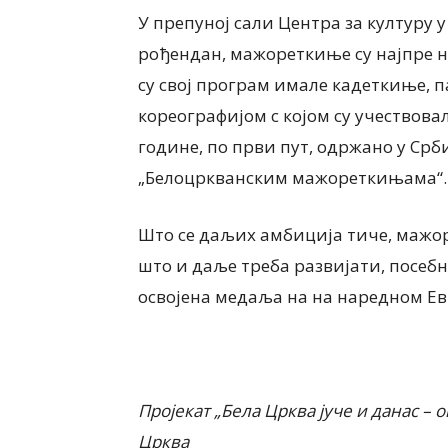
У препуној сали Центра за културу у
рођендан, мажореткиње су најпре 
су свој програм имале кадеткиње, па
кореографијом с којом су учествовал
године, по први пут, одржано у Срб
„Белоцркванским мажореткињама“.
Што се даљих амбиција тиче, мажор
што и даље треба развијати, посебн
освојена медаља на на наредном Ев
Пројекат „Бела Црква јуче и данас – 
Црква