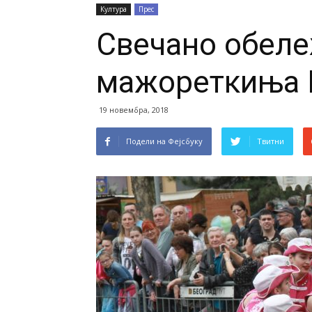
Култура
Прес
Свечано обеле
мажореткиња
19 новембра, 2018
Подели на Фејсбуку
Твитни