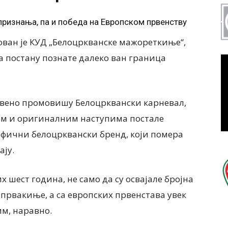
 признања, па и победа на Европском првенству
нован је КУД „Белоцркванске мажореткиње“,
да постану познате далеко ван граница
твено промовишу Белоцрквански карневал,
им и оригиналним наступима постале
цифични белоцрквански бренд, који помера
ају.
 шест година, не само да су освајале бројна
 првакиње, а са европских првенстава увек
им, наравно.