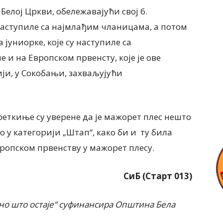
 Белој Цркви, обележавајући свој 6.
наступиле са најмлађим чланицама, а потом
 јуниорке, које су наступиле са
е и на Европском првенсту, које је ове
ији, у Сокобањи, захваљујући
еткиње су уверене да је мажорет плес нешто
о у категорији „Штап“, како би и ту била
ропском првенству у мажорет плесу.
СиБ
(Старт 013)
оно што остаје“
суфинансира Општина Бела