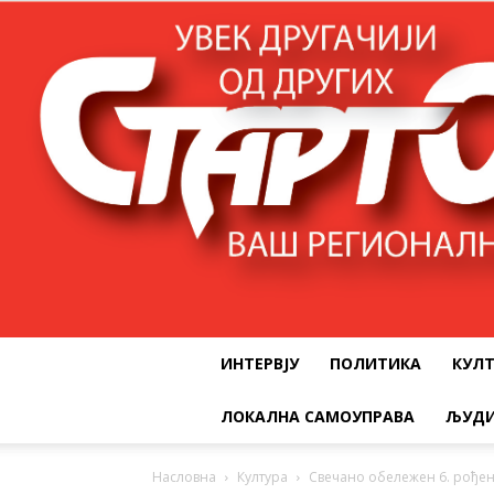
ИНТЕРВЈУ
ПОЛИТИКА
КУЛ
ЛОКАЛНА САМОУПРАВА
ЉУДИ
Насловна
Култура
Свечано обележен 6. рође