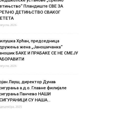
етињство“ Пландиште СВЕ ЗА
РЕЋНО ДЕТИЊСТВО СВАКОГ
ЕТЕТА
августа, 2026
илушка Хрћан, председница
дружења жена „Јаношичанка“
аношик БАКЕ И ПРАБАКЕ СЕ НЕ СМЕЈУ
АБОРАВИТИ
августа, 2026
ојан Лауш, директор Дунав
сигурања а.д.о. Главне филијале
сигурања Панчево НАШИ
СИГУРАНИЦИ СУ НАША...
 децембра, 2025