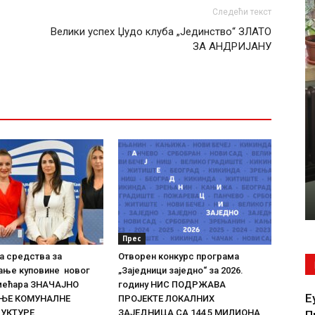
Следећи текст
Велики успех Џудо клуба „Јединство“ ЗЛАТО
ЗА АНДРИЈАНУ
Прес
а средства за
Отворен конкурс програма
ање куповине новог
„Заједници заједно“ за 2026.
мећара ЗНАЧАЈНО
годину НИС ПОДРЖАВА
Е
ЊЕ КОМУНАЛНЕ
ПРОЈЕКТЕ ЛОКАЛНИХ
УКТУРЕ
ЗАЈЕДНИЦА СА 144,5 МИЛИОНА
П