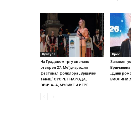
Култура
Прес
На Градском тргу свечано
Запажен у
отворен 27. Међународни
Вршчанина 
фестивал фолклора „Вршачки
„Дани ром
венац“ СУСРЕТ НАРОДА,
ВИОЛИНИС
ОБИЧАЈА, МУЗИКЕ И ИГРЕ