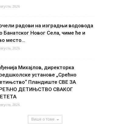
августа, 2026
очели радови на изградњи водовода
о Банатског Новог Села, чиме ће и
во место...
августа, 2026
уђенија Михајлов, директорка
редшколске установе „Срећно
етињство“ Пландиште СВЕ ЗА
РЕЋНО ДЕТИЊСТВО СВАКОГ
ЕТЕТА
августа, 2026
Више о томе