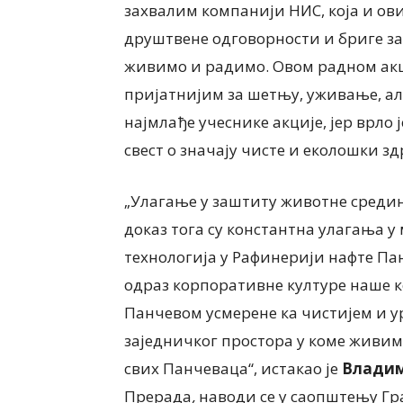
захвалим компанији НИС, која и ов
друштвене одговорности и бриге за з
ИНТЕРВЈУ
живимо и радимо. Овом радном акц
Сања Створцова, дире
пријатнијим за шетњу, уживање, ал
Галерије наивне уметн
најмлађе учеснике акције, јер врло
 Хрћан, председница
Ковачица НАИВНА УМ
ња жена „Јаношичанка“
ГОВОРИ СРЦЕМ – О Ж
свест о значају чисте и еколошки з
 БАКЕ И ПРАБАКЕ СЕ НЕ
КОЈИ СЕ ДАНАС СВЕ 
ЗАБОРАВИТИ
СРЕЋЕ
„Улагање у заштиту животне средин
026
7 августа, 2026
доказ тога су константна улагања 
технологија у Рафинерији нафте Пан
одраз корпоративне културе наше к
Панчевом усмерене ка чистијем и у
заједничког простора у коме живи
свих Панчеваца“, истакао је
Влади
Прерада
,
наводи се у саопштењу Гр