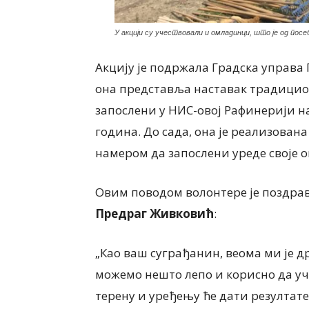
У акцији су учествовали и омладинци, што је од посеб
Акцију је подржала Градска управа П
она представља наставак традицион
запослени у НИС-овој Рафинерији н
година. До сада, она је реализована
намером да запослени уреде своје 
Овим поводом волонтере је поздра
Предраг Живковић
:
„Као ваш суграђанин, веома ми је д
можемо нешто лепо и корисно да учи
терену и уређењу ће дати резултате