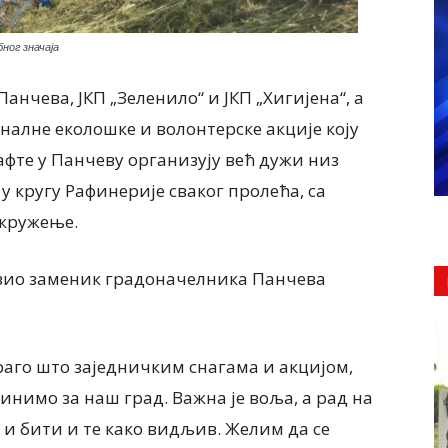
ног значаја
анчева, ЈКП „Зеленило“ и ЈКП „Хигијена“, а
алне еколошке и волонтерске акције коју
афте у Панчеву организују већ дужи низ
 у кругу Рафинерије сваког пролећа, са
окружење.
вио заменик градоначелника Панчева
раго што заједничким снагама и акцијом,
нимо за наш град. Важна је воља, а рад на
 и бити и те како видљив. Желим да се