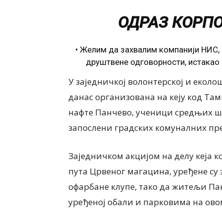
ОДРАЗ КОРПО
• Желим да захвалим компанији НИС, 
друштвене одговорности, истакао
У заједничкој волонтерској и еколош
данас организована на кеју код Там
нафте Панчево, ученици средњих шк
запослени градских комуналних пре
Заједничком акцијом на делу кеја 
пута Црвеног магацина, уређене су 
офарбане клупе, тако да житељи Па
уређеној обали и парковима на ово