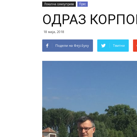
Локална самоуправа
Прес
ОДРАЗ КОРПО
18 маја, 2018
Подели на Фејсбуку
Твитни