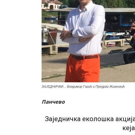
ЗАЈЕДНИЧКИ... Владимир Гагић и Предраг Живковић
Панчево
Заједничка еколошка акција
кеј