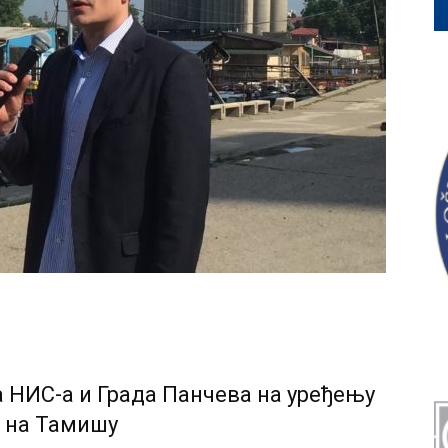
 НИС-а и Града Панчева на уређењу
а на Тамишу