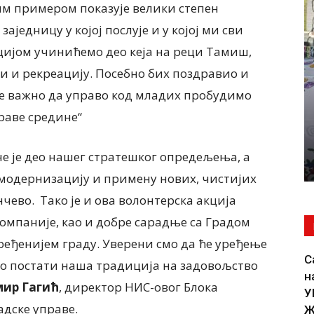
им примером показује велики степен
аједницу у којој послује и у којој ми сви
ЛОКАЛНА САМОУПРАВА
ијом учинићемо део кеја на реци Тамиш,
кторка
Почели радови на изградњи
и и рекреацију. Посебно бих поздравио и
ости
водовода до Банатског Новог
 је важно да управо код младих пробудимо
ЕТНОСТ
Села, чиме ће и ово место бити
ИВОТУ
прикључено на градску
драве средине“
РЕЂЕ
водоводну мрежу КОНАЧНО ЋЕ
НОВОСЕЉАНИ ИМАТИ...
е је део нашег стратешког опредељења, а
6 августа, 2026
у модернизацију и примену нових, чистијих
чево. Тако је и ова волонтерска акција
омпаније, као и добре сарадње са Градом
ређенијем граду. Уверени смо да ће уређење
С
мо постати наша традиција на задовољство
н
мир
Гагић
, директор НИС-овог Блока
У
адске управе.
Ж