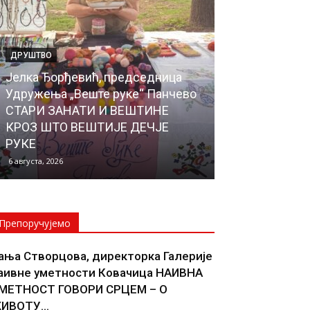
ДРУШТВО
ИНТЕРВЈУ
Јелка Ђорђевић, председница
Еуђенија Мих
Удружења „Веште руке“ Панчево
Предшколске 
СТАРИ ЗАНАТИ И ВЕШТИНЕ
детињство“ 
КРОЗ ШТО ВЕШТИЈЕ ДЕЧЈЕ
СРЕЋНО ДЕТ
РУКЕ
ДЕТЕТА
6 августа, 2026
5 августа, 2026
Препоручујемо
ања Створцова, директорка Галерије
аивне уметности Ковачица НАИВНА
МЕТНОСТ ГОВОРИ СРЦЕМ – О
ИВОТУ...