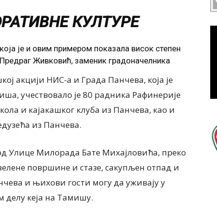
РАТИВНЕ КУЛТУРЕ
која је и овим примером показала висок степен
 Предраг Живковић, заменик градоначелника
кој акцији НИС-а и Града Панчева, која је
иша, учествовало је 80 радника Рафинерије
ола и кајакашког клуба из Панчева, као и
дузећа из Панчева.
код Улице Милорада Бате Михајловића, преко
зелене површине и стазе, сакупљен отпад и
нчева и њихови гости могу да уживају у
м делу кеја на Тамишу.