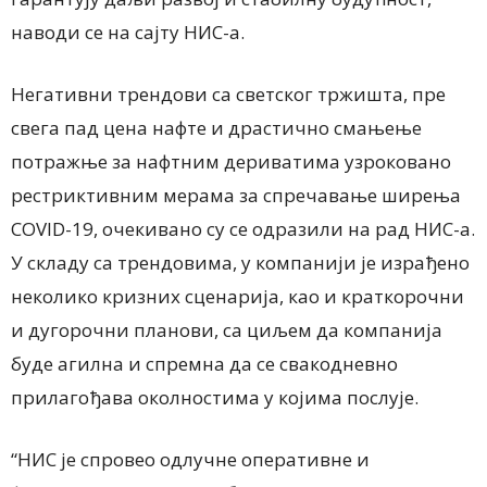
наводи се на сајту НИС-а.
Негативни трендови са светског тржишта, пре
свега пад цена нафте и драстично смањење
потражње за нафтним дериватима узроковано
рестриктивним мерама за спречавање ширења
COVID-19, очекивано су се одразили на рад НИС-а.
У складу са трендовима, у компанији је израђено
неколико кризних сценарија, као и краткорочни
и дугорочни планови, са циљем да компанија
буде агилна и спремна да се свакодневно
прилагођава околностима у којима послује.
“НИС је спровео одлучне оперативне и