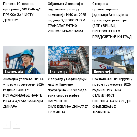
Почела 10. сезона
Објављен Извештај о
Отворена
програма „NIS Cаlling“
одрживом развоју
организациона
ПРАКСА ЗА ЧИСТУ
компаније НИС за 2025.
јединица Агенције за
ДЕСЕТКУ
годину ОДГОВОРНО И
привредне регистре
ТРАНСПАРЕНТНО
(АПР) ВРШАЦ
УПРКОС ИЗАЗОВИМА
ПРЕПОЗНАТ КАО
ПРЕДУЗЕТНИЧКИ ГРАД
Економија
Економија
Економија
Значајна улагања НИС-а
У априлу у Рафинерији
Пословање НИС групе у
у првом тромесечју 2026.
нафте Панчево
првом тромесечју 2026.
године САМО У
прерађено 336 хиљада
године ОЧУВАНА
ИСТРАЖИВАЊЕ НАФТЕ
тона сирове нафте
СТАБИЛНОСТ
И ГАСА 4,9 МИЛИЈАРДИ
СИГУРНОСТ
ПОСЛОВАЊА И УРЕДНО
ДИНАРА
СНАБДЕВАЊА ДОМАЋЕГ
СНАБДЕВАЊЕ
ТРЖИШТА
ТРЖИШТА