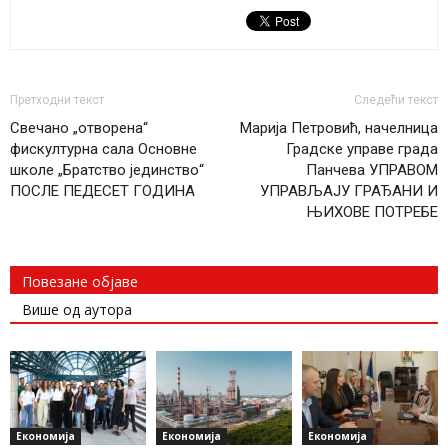
Претходни текст
Следећи текст
Свечано „отворена“
Марија Петровић, начелница
фискултурна сала Основне
Градске управе града
школе „Братство јединство“
Панчева УПРАВОМ
ПОСЛЕ ПЕДЕСЕТ ГОДИНА
УПРАВЉАЈУ ГРАЂАНИ И
ЊИХОВЕ ПОТРЕБЕ
Повезане објаве
Више од аутора
Економија
Економија
Економија