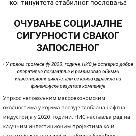
континуитета стабилног пословања
ОЧУВАЊЕ СОЦИЈАЛНЕ
СИГУРНОСТИ СВАКОГ
ЗАПОСЛЕНОГ
• У првом тромесечју 2020. године, НИС је остварио добре
оперативне показатеље и реализовао обиман
инвестициони циклус, али се криза одразила на
финансијске резултате компаније
Упркос неповољним макроекономским
околностима у којима послује глобална нафтна
индустрија у 2020. години, НИС наставља рад на
кључним инвестиционим пројектима који
гарантују даљи развој и стабилну будућност,