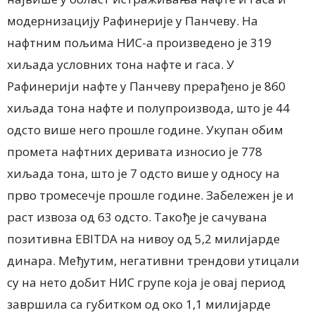
модернизацију Рафинерије у Панчеву. На
нафтним пољима НИС-а произведено је 319
хиљада условних тона нафте и гаса. У
Рафинерији нафте у Панчеву прерађено је 860
хиљада тона нафте и полупроизвода, што је 44
одсто више него прошле године. Укупан обим
промета нафтних деривата износио је 778
хиљада тона, што је 7 одсто више у односу на
прво тромесечје прошле године. Забележен је и
раст извоза од 63 одсто. Такође је сачувана
позитивна EBITDA на нивоу од 5,2 милијарде
динара. Међутим, негативни трендови утицали
су на нето добит НИС групе која је овај период
завршила са губитком од око 1,1 милијарде