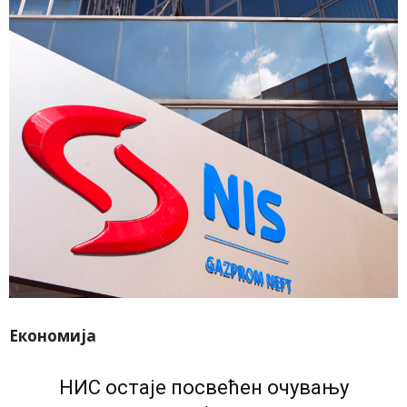
Економија
НИС остаје посвећен очувању