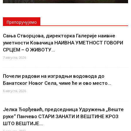
Препоручујемо
Сања Створцова, директорка Галерије наивне
уметности Ковачица НАИВНА УМЕТНОСТ ГОВОРИ
СРЦЕМ – О ЖИВОТУ...
7 августа, 2026
Почели радови на изградњи водовода до
Банатског Новог Села, чиме ће и ово место...
6 августа, 2026
Јелка Ђорђевић, председница Удружења „Веште
руке“ Панчево СТАРИ ЗАНАТИ И ВЕШТИНЕ КРОЗ
ШТО ВЕШТИЈЕ...