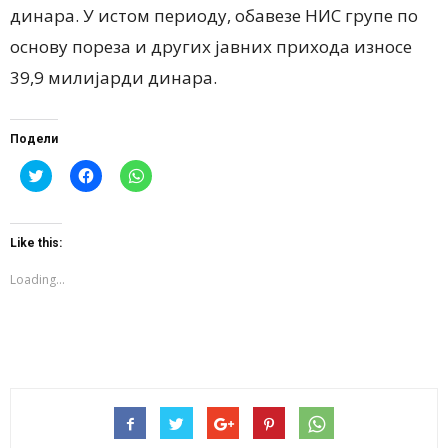
динара. У истом периоду, обавезе НИС групе по
основу пореза и других јавних прихода износе
39,9 милијарди динара.
Подели
Click
Click
Click
to
to
to
share
share
share
on
on
on
Twitter
Facebook
WhatsApp
(Opens
(Opens
(Opens
Like this:
in
in
in
new
new
new
window)
window)
window)
Loading...