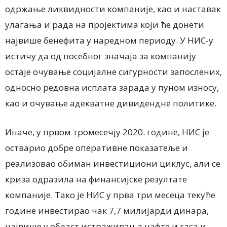
одржање ликвидности компаније, као и наставак
улагања и рада на пројектима који ће донети
највише бенефита у наредном периоду. У НИС-у
истичу да од посебног значаја за компанију
остаје очување социјалне сигурности запослених,
односно редовна исплата зарада у пуном износу,
као и очување адекватне дивидендне политике.
Иначе, у првом тромесечју 2020. године, НИС је
остварио добре оперативне показатеље и
реализовао обиман инвестициони циклус, али се
криза одразила на финансијске резултате
компаније. Тако је НИС у прва три месеца текуће
године инвестирао чак 7,7 милијарди динара,
највише у област истраживања нафте и гаса и