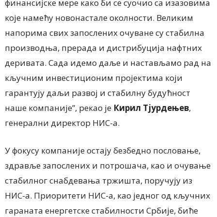
финансијске мере како би се суочио са изазовима
које намећу новонастале околности. Великим
напорима свих запослених очуване су стабилна
производња, прерада и дистрибуција нафтних
деривата. Сада идемо даље и настављамо рад на
кључним инвестиционим пројектима који
гарантују даљи развој и стабилну будућност
наше компаније”, рекао је
Кирил Тјурдењев
,
генерални директор НИС-а.
У фокусу компаније остају безбедно пословање,
здравље запослених и потрошача, као и очување
стабилног снабдевања тржишта, поручују из
НИС-а. Приоритети НИС-а, као једног од кључних
гараната енергетске стабилности Србије, биће