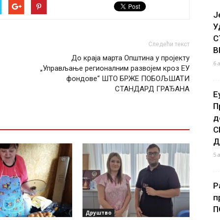
Ј
У
С
Следећи текст
В
До краја марта Општина у пројекту
6 
„Управљање регионалним развојем кроз ЕУ
фондове“ ШТО БРЖЕ ПОБОЉШАТИ
СТАНДАРД ГРАЂАНА
Е
П
д
С
Д
5 
Р
п
П
Друштво