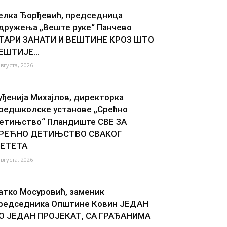
елка Ђорђевић, председница
дружења „Веште руке“ Панчево
ТАРИ ЗАНАТИ И ВЕШТИНЕ КРОЗ ШТО
ЕШТИЈЕ...
августа, 2026
уђенија Михајлов, директорка
редшколске установе „Срећно
етињство“ Пландиште СВЕ ЗА
РЕЋНО ДЕТИЊСТВО СВАКОГ
ЕТЕТА
августа, 2026
атко Мосуровић, заменик
редседника Општине Ковин ЈЕДАН
О ЈЕДАН ПРОЈЕКАТ, СА ГРАЂАНИМА