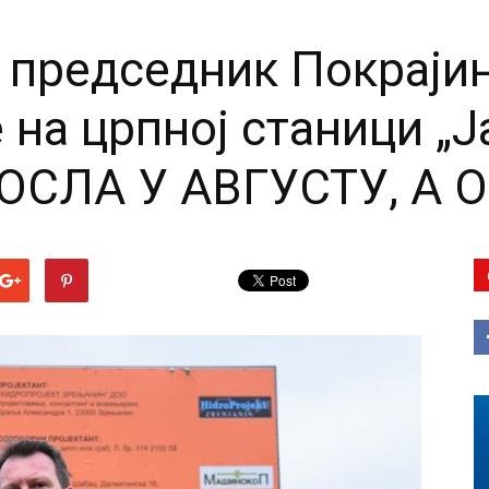
 председник Покраји
на црпној станици „Ј
ОСЛА У АВГУСТУ, А 