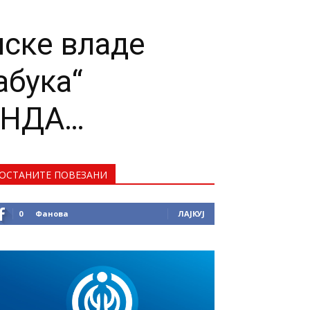
нске владе
абука“
ОНДА…
ОСТАНИТЕ ПОВЕЗАНИ
0
Фанова
ЛАЈКУЈ