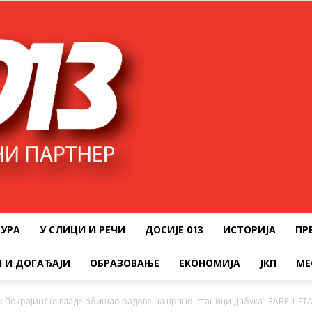
ТУРА
У СЛИЦИ И РЕЧИ
ДОСИЈЕ 013
ИСТОРИЈА
ПР
 И ДОГАЂАЈИ
ОБРАЗОВАЊЕ
ЕКОНОМИЈА
ЈКП
МЕ
 Покрајинске владе обишао радове на црпној станици „Јабука“ ЗАВРШЕТАК