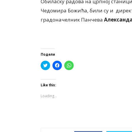
Обиласку радова на црпној станици
Чедомира Божића, били су и дирек
градоначелник Панчева
Александа
Подели
Click
Click
Click
to
to
to
share
share
share
on
on
on
Twitter
Facebook
WhatsApp
(Opens
(Opens
(Opens
Like this:
in
in
in
new
new
new
window)
window)
window)
Loading...