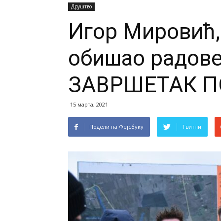
Друштво
Игор Мировић,
обишао радове 
ЗАВРШЕТАК П
15 марта, 2021
Подели на Фејсбуку
Твитни