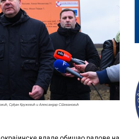
жић, Срђан Кружевић и Александар Стевановић
окрајинске владе обишао радове на