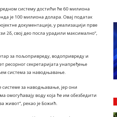
вредном систему достићи ће 60 милиона
онда је 100 милиона долара. Овај податак
ојектне документације, у реализацији прве
 фази 2б, свој део посла урадили максимално“,
ретар за пољопривреду, водопривреду и
тет ресорног секретаријата унапређење
ем система за наводњавање.
е системе за наводњавање, јер они
 омогућавају воду која ће им обезбедити
за живот“, рекао је Божић.