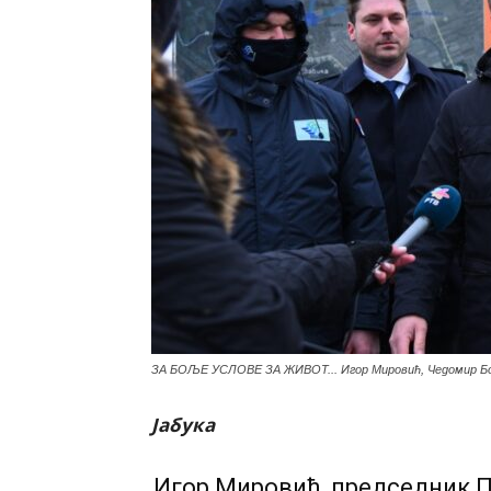
ЗА БОЉЕ УСЛОВЕ ЗА ЖИВОТ... Игор Мировић, Чедомир Бо
Јабука
Игор Мировић, председник П