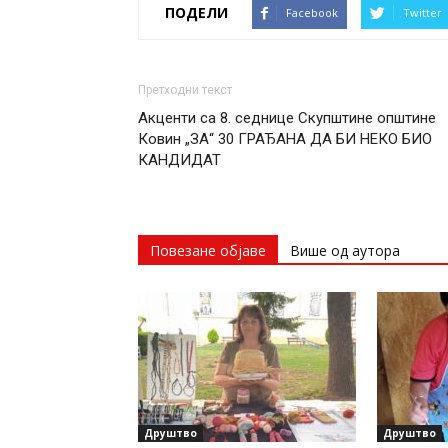
ПОДЕЛИ
Facebook
Twitter
Претходни текст
Акценти са 8. седнице Скупштине општине
Ковин „ЗА“ 30 ГРАЂАНА ДА БИ НЕКО БИО
КАНДИДАТ
Повезане објаве
Више од аутора
Друштво
Друштво