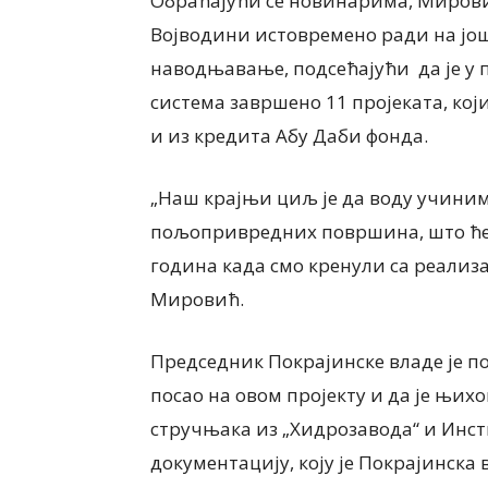
Обраћајући се новинарима, Мировић 
Војводини истовремено ради на још
наводњавање, подсећајући да је у 
система завршено 11 пројеката, ко
и из кредита Абу Даби фонда.
„Наш крајњи циљ је да воду учиним
пољопривредних површина, што ће 
година када смо кренули са реализа
Мировић.
Председник Покрајинске владе је п
посао на овом пројекту и да је њих
стручњака из „Хидрозавода“ и Инст
документацију, коју је Покрајинска