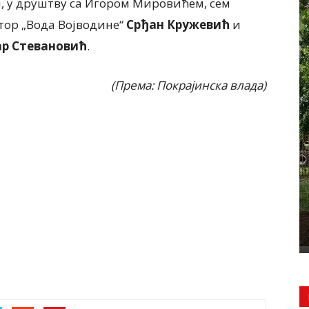
, у друштву са Игором Мировићем, сем
тор „Вода Војводине“
Срђан Кружевић
и
р Стевановић
.
(Према: Покрајинска влада)