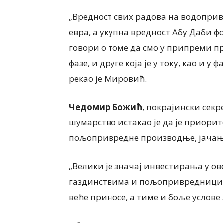
„Вредност свих радова на водопри
евра, а укупна вредност Абу Даби ф
говори о томе да смо у припреми пр
фазе, и друге која је у току, као и у
рекао је Мировић.
Чедомир Божић
, покрајински сек
шумарство истакао је да је приори
пољопривредне производње, јачањ
„Велики је значај инвестирања у ов
газдинствима и пољопривредницима
веће приносе, а тиме и боље услове 