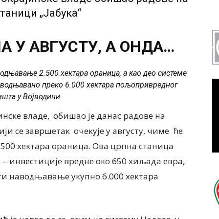
таници „Јабука“
А У АВГУСТУ, А ОНДА…
одњавање 2.500 хектара ораница, а као део системе
наводњавано преко 6.000 хектара пољопривредног
шта у Војводини
инске владе, обишао је данас радове на
ији се завршетак очекује у августу, чиме ће
500 хектара ораница. Ова црпна станица
 – инвестиције вредне око 650 хиљада евра,
ти наводњавање укупно 6.000 хектара