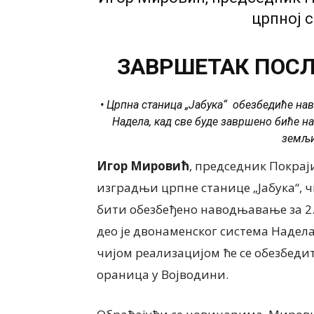
црпној с
ЗАВРШЕТАК ПОСЛ
• Црпна станица „Јабука“ обезбедиће нав
Надела, кад све буде завршено биће 
земљи
Игор Мировић
, председник Покрај
изградњи црпне станице „Јабука“, ч
бити обезбеђено наводњавање за 2.
део је двонаменског система Надела
чијом реализацијом ће се обезбеди
ораница у Војводини.