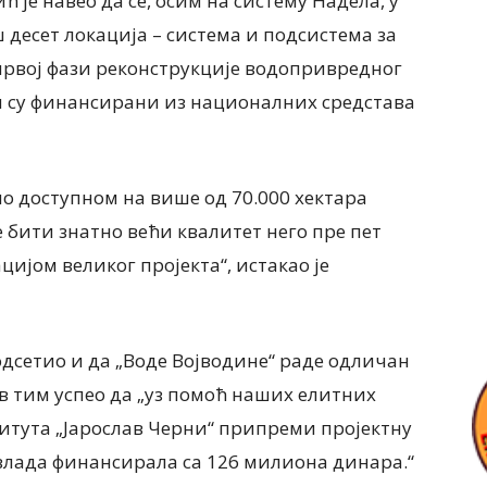
је навео да се, осим на систему Надела, у
 десет локација – система и подсистема за
првој фази реконструкције водопривредног
ји су финансирани из националних средстава
о доступном на више од 70.000 хектара
бити знатно већи квалитет него пре пет
цијом великог пројекта“, истакао је
одсетио и да „Воде Војводине“ раде одличан
ов тим успео да „уз помоћ наших елитних
итута „Јарослав Черни“ припреми пројектну
 влада финансирала са 126 милиона динара.“