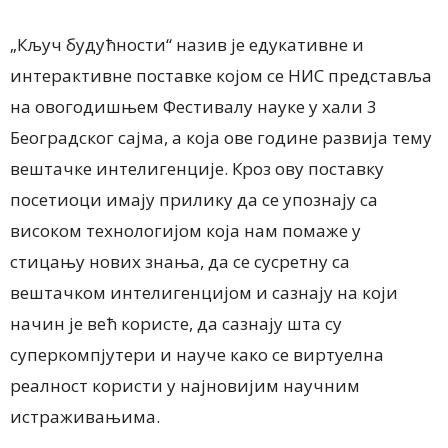
„Кључ будућности“ назив је едукативне и
интерактивне поставке којом се НИС представља
на овогодишњем Фестивалу науке у хали 3
Београдског сајма, а која ове године развија тему
вештачке интелигенције. Кроз ову поставку
посетиоци имају прилику да се упознају са
високом технологијом која нам помаже у
стицању нових знања, да се сусретну са
вештачком интелигенцијом и сазнају на који
начин је већ користе, да сазнају шта су
суперкомпјутери и науче како се виртуелна
реалност користи у најновијим научним
истраживањима.