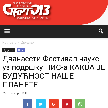
Насловна
Друштво
Друштво
Прес
Дванаести Фестивал науке
уз подршку НИС-а КАКВА ЈЕ
БУДУЋНОСТ НАШЕ
ПЛАНЕТЕ
27 новембра, 2018