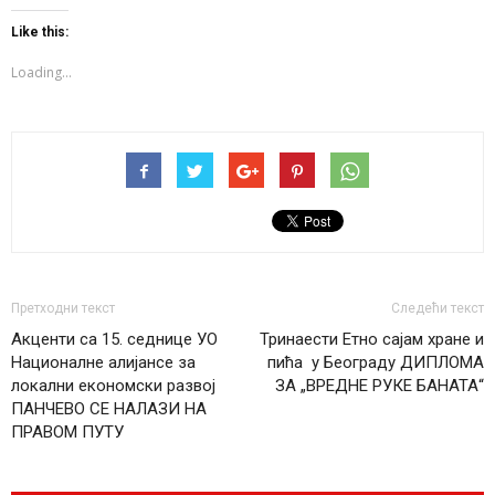
Twitter
Facebook
WhatsApp
(Opens
(Opens
(Opens
Like this:
in
in
in
new
new
new
window)
window)
window)
Loading...
Претходни текст
Следећи текст
Акценти са 15. седнице УО
Тринаести Етно сајам хране и
Националне алијансе за
пића у Београду ДИПЛОМА
локални економски развој
ЗА „ВРЕДНЕ РУКЕ БАНАТА“
ПАНЧЕВО СЕ НАЛАЗИ НА
ПРАВОМ ПУТУ