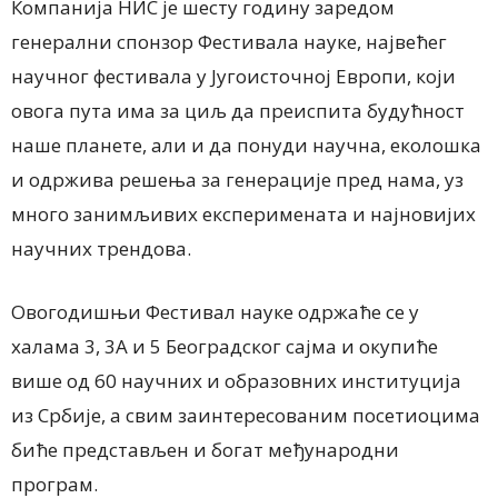
Компанија НИС је шесту годину заредом
генерални спонзор Фестивала науке, највећег
научног фестивала у Југоисточној Европи, који
овога пута има за циљ да преиспита будућност
наше планете, али и да понуди научна, еколошка
и одржива решења за генерације пред нама, уз
много занимљивих експеримената и најновијих
научних трендова.
Овогодишњи Фестивал науке одржаће се у
халама 3, 3А и 5 Београдског сајма и окупиће
више од 60 научних и образовних институција
из Србије, а свим заинтересованим посетиоцима
биће представљен и богат међународни
програм.