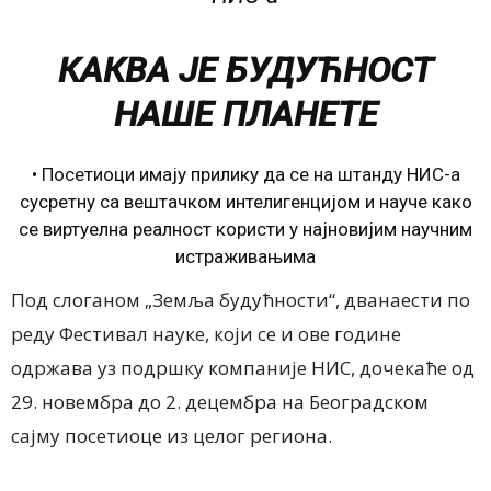
КАКВА ЈЕ БУДУЋНОСТ
НАШЕ ПЛАНЕТЕ
• Посетиоци имају прилику да се на штанду НИС-а
сусретну са вештачком интелигенцијом и науче како
се виртуелна реалност користи у најновијим научним
истраживањима
Под слоганом „Земља будућности“, дванаести по
реду Фестивал науке, који се и ове године
одржава уз подршку компаније НИС, дочекаће од
29. новембра до 2. децембра на Београдском
сајму посетиоце из целог региона.