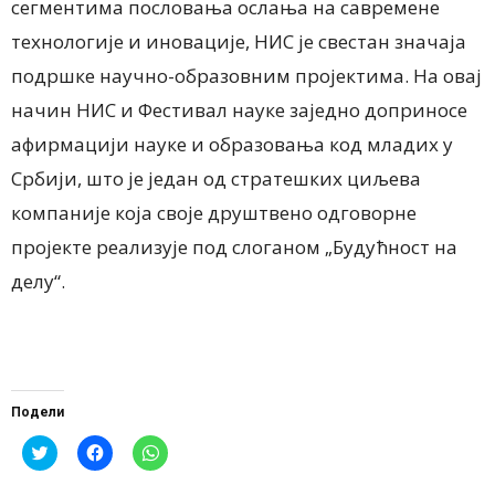
сегментима пословања ослања на савремене
технологије и иновације, НИС је свестан значаја
подршке научно-образовним пројектима. На овај
начин НИС и Фестивал науке заједно доприносе
афирмацији науке и образовања код младих у
Србији, што је један од стратешких циљева
компаније која своје друштвено одговорне
пројекте реализује под слоганом „Будућност на
делу“.
Подели
Click
Click
Click
to
to
to
share
share
share
on
on
on