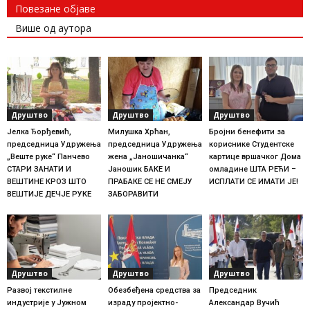
Повезане објаве
Више од аутора
Друштво
Друштво
Друштво
Јелка Ђорђевић,
Милушка Хрћан,
Бројни бенефити за
председница Удружења
председница Удружења
кориснике Студентске
„Веште руке“ Панчево
жена „Јаношичанка“
картице вршачког Дома
СТАРИ ЗАНАТИ И
Јаношик БАКЕ И
омладине ШТА РЕЋИ –
ВЕШТИНЕ КРОЗ ШТО
ПРАБАКЕ СЕ НЕ СМЕЈУ
ИСПЛАТИ СЕ ИМАТИ ЈЕ!
ВЕШТИЈЕ ДЕЧЈЕ РУКЕ
ЗАБОРАВИТИ
Друштво
Друштво
Друштво
Развој текстилне
Обезбеђена средства за
Председник
индустрије у Јужном
израду пројектно-
Александар Вучић