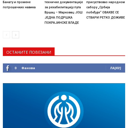
Банату и промене
техничке документације
присуствовао народном
потрошачких навика
за рехабилитацију пута
сабору „Србија
Вршац – Марковац ЈОШ
побеђује“ ОВАКВЕ СЕ
ЈЕДНА ПОДРШКА
СТВАРИ РЕТКО ДОЖИВЕ
ПОКРАЈИНСКЕ ВЛАДЕ
ОСТАНИТЕ ПОВЕЗАНИ
0
Фанова
ЛАЈКУЈ