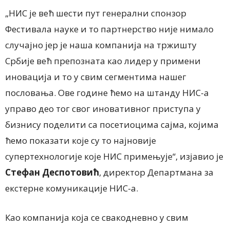
„НИС је већ шести пут генерални спонзор
Фестивала науке и то партнерство није нимало
случајно јер је наша компанија на тржишту
Србије већ препозната као лидер у примени
иновација и то у свим сегментима нашег
пословања. Ове године ћемо на штанду НИС-а
управо део тог свог иновативног приступа у
бизнису поделити са посетиоцима сајма, којима
ћемо показати које су то најновије
супертехнологије које НИС примењује“, изјавио је
Стефан Деспотовић
, директор Департмана за
екстерне комуникације НИС-а.
Као компанија која се свакодневно у свим