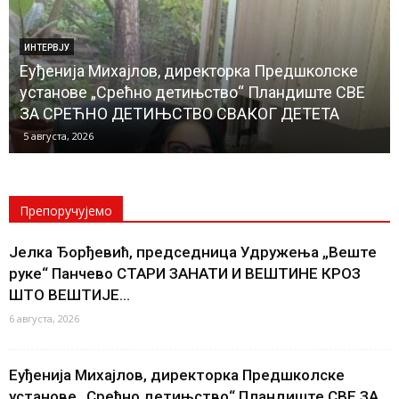
ИНТЕРВЈУ
Еуђенија Михајлов, директорка Предшколске
установе „Срећно детињство“ Пландиште СВЕ
ЗА СРЕЋНО ДЕТИЊСТВО СВАКОГ ДЕТЕТА
5 августа, 2026
Препоручујемо
Јелка Ђорђевић, председница Удружења „Веште
руке“ Панчево СТАРИ ЗАНАТИ И ВЕШТИНЕ КРОЗ
ШТО ВЕШТИЈЕ...
6 августа, 2026
Еуђенија Михајлов, директорка Предшколске
установе „Срећно детињство“ Пландиште СВЕ ЗА