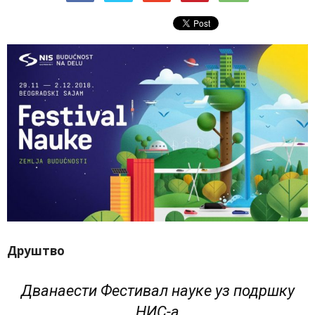
Друштво
Дванаести Фестивал науке уз подршку
НИС-а