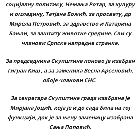
социјалну политику, Немања Ротар, за кулуру
и омладину, Татјана Божић, за просвету, др
Мирела Петровић, за здравство и Катарина
Бањаи, за заштиту животне средине. Сви су
чланови Српске напредне странке.
За председника Скупштине поново је изабран
Тигран Киш , а за заменика Весна Арсеновић,
обоје чланови СНС.
За секретара Скупштине града изабрана је
Мирјана Јоцић, која је и до сада била на тој
функцији, док је за њену заменицу изабрана
Сања Поповић.