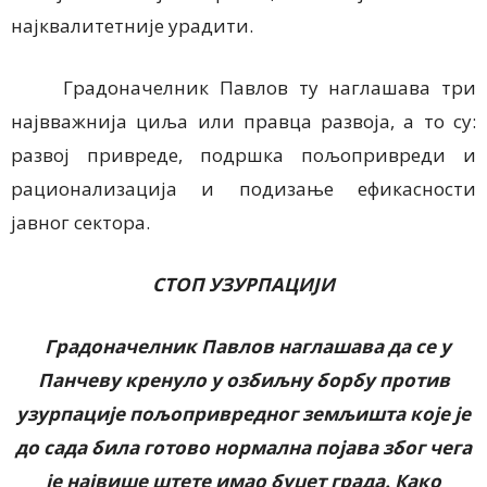
најквалитетније урадити.
Градоначелник Павлов ту наглашава три
највважнија циља или правца развоја, а то су:
развој привреде, подршка пољопривреди и
рационализација и подизање ефикасности
јавног сектора.
СТОП УЗУРПАЦИЈИ
Градоначелник Павлов наглашава да се у
Панчеву кренуло у озбиљну борбу против
узурпације пољопривредног земљишта које је
до сада била готово нормална појава због чега
је највише штете имао буџет града. Како