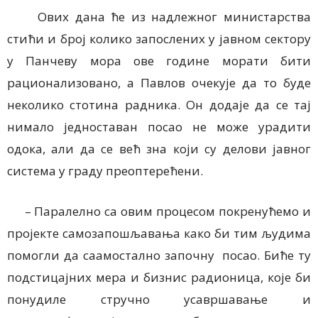
Ових дана ће из надлежног министарства
стићи и број колико запослених у јавном сектору
у Панчеву мора ове године морати бити
рационализовано, а Павлов очекује да то буде
неколико стотина радника. Он додаје да се тај
нимало једноставан посао не може урадити
одока, али да се већ зна који су делови јавног
система у граду преоптерећени.
– Паралелно са овим процесом покренућемо и
пројекте самозапошљавања како би тим људима
помогли да саамостално започну посао. Биће ту
подстицајних мера и бизнис радионица, које би
понудиле стручно усавршавање и