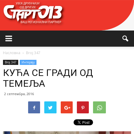
Насловна
Broj 347
Broj 347
Интервју
КУЋА СЕ ГРАДИ ОД
ТЕМЕЉА
2 септембра, 2016