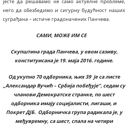
јесте да решавамо не само актуелне проблеме,
него да обезбедимо и сигурну будућност наших
суграђана – истиче градоначеник Панчева.
САМИ, МОЖЕ ИМ СЕ
Скупштина града Панчева, у овом сазиву,
конституисана је 19. маја 2016. године.
Од укупно 70 одборника, њих 39 је са листе
„Александар Вучић – Србија побеђује“, седам су
чланови Демократске странке, по шест
одборника имају социјалисти, лигаши, и
Покрет ДЈБ. Одборничка група радикала је, у
међувремну, са шест, спала на четири