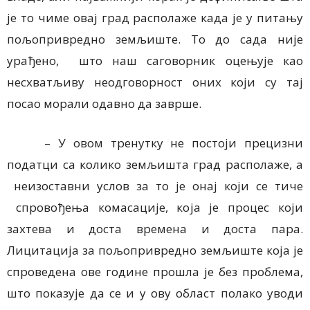
је то чиме овај град располаже када је у питању
пољопривредно земљиште. То до сада није
урађено, што наш саговорник оцењује као
несхватљиву неодговорност оних који су тај
посао морали одавно да заврше.
– У овом тренутку не постоји прецизни
податци са колико земљишта град располаже, а
неизоставни услов за то је онај који се тиче
спровођења комасације, која је процес који
захтева и доста времена и доста пара.
Лицитација за пољопривредно земљиште која је
спроведена ове године прошла је без проблема,
што показује да се и у ову област полако уводи