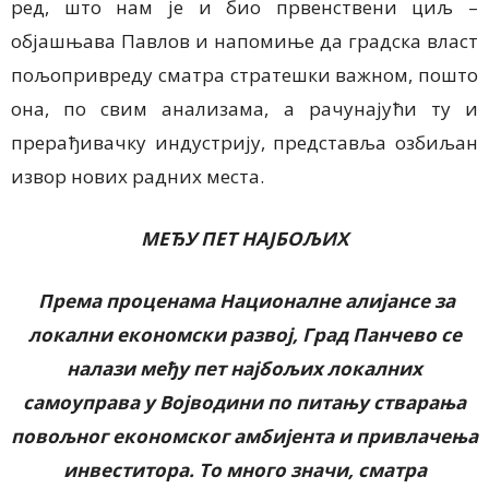
ред, што нам је и био првенствени циљ –
објашњава Павлов и напомиње да градска власт
пољопривреду сматра стратешки важном, пошто
она, по свим анализама, а рачунајући ту и
прерађивачку индустрију, представља озбиљан
извор нових радних места.
МЕЂУ ПЕТ НАЈБОЉИХ
Према проценама Националне алијансе за
локални економски развој, Град Панчево се
налази међу пет најбољих локалних
самоуправа у Војводини по питању стварања
повољног економског амбијента и привлачења
инвеститора. То много значи, сматра