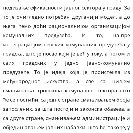
подизање ефикасности јавног сектора у граду. За
то је очигледно потребан другачији модел, а до
њега ћемо доћи рационалнијом организацијом
комуналних предузећа. И то, најпре
интеграциојом сеоских комуналних предузећа у
градска, што је посао који је већ у току, а потом и
свих градских у једно јавно-комунално
предузеће. То је идеја која је проистекла из
међународног искуства, а све са циљем
смањивања трошкова комуналног сектора што
ће се постићи, са једне стране смањивањем броја
запослених, за шта постоји и законска обавеза, а
са друге стране, смањивањем администрације и
обједињавањем јавних набавки, што ће, такође, у