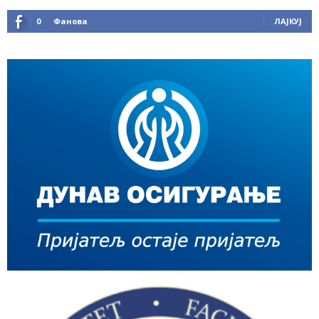
0
Фанова
ЛАЈКУЈ