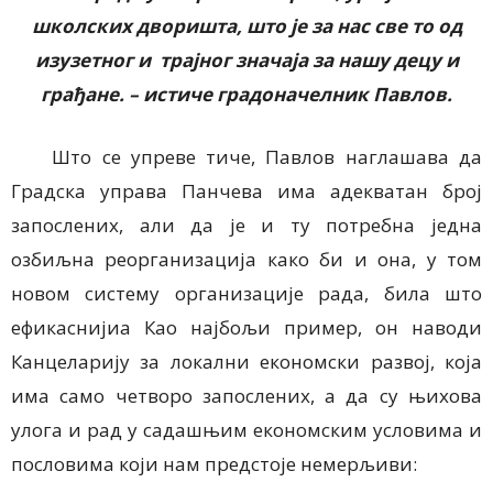
школских дворишта, што је за нас све то од
изузетног и трајног значаја за нашу децу и
грађане. – истиче градоначелник Павлов.
Што се упреве тиче, Павлов наглашава да
Градска управа Панчева има адекватан број
запослених, али да је и ту потребна једна
озбиљна реорганизација како би и она, у том
новом систему организације рада, била што
ефикаснијиа Као најбољи пример, он наводи
Канцеларију за локални економски развој, која
има само четворо запослених, а да су њихова
улога и рад у садашњим економским условима и
пословима који нам предстоје немерљиви: