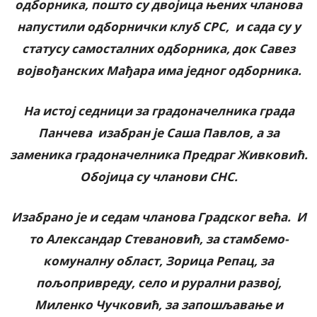
одборника, пошто су двојица њених чланова
напустили одборнички клуб СРС, и сада су у
статусу самосталних одборника, док Савез
војвођанских Мађара има једног одборника.
На истој седници за градоначелника града
Панчева изабран је Саша Павлов, а за
заменика градоначелника Предраг Живковић.
Обојица су чланови СНС.
Изабрано је и седам чланова Градског већа. И
то Александар Стевановић, за стамбемо-
комуналну област, Зорица Репац, за
пољопривреду, село и рурални развој,
Миленко Чучковић, за запошљавање и