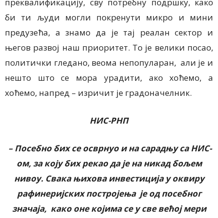
преквалификацију, сву потребну подршку, како
би ти људи могли покренути микро и мини
предузећа, а знамо да је тај реалан сектор и
његов развој наш приоритет. То је велики посао,
политички гледано, веома непопуларан, али је и
нешто што се мора урадити, ако хоћемо, а
хоћемо, напред – изричит је градоначелник.
НИС-РНП
– Посебно бих се осврнуо и на сарадњу са НИС-
ом, за коју бих рекао да је на никад бољем
нивоу. Свака њихова инвестиција у оквиру
рафинеријских постројења је од посебног
значаја, како оне којима се у све већој мери