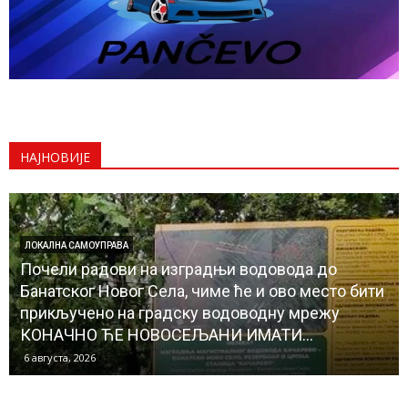
НАЈНОВИЈЕ
ЛОКАЛНА САМОУПРАВА
Почели радови на изградњи водовода до
Банатског Новог Села, чиме ће и ово место бити
прикључено на градску водоводну мрежу
КОНАЧНО ЋЕ НОВОСЕЉАНИ ИМАТИ...
6 августа, 2026