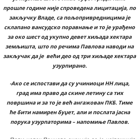
прошле године није спроведена лицитација, по
закључку Владе, са пољопривредницима је
склапано вансудско поравнање и то је урађено
за око шест од укупно девет хиљада хектара
земљишта, што по речима Павлова наводи на
закључак да је већи део од три хиљаде хектара
узурпирано.
-Ако се испостави да су учиниоци НН лица,
град има право да скине летину са тих
површина и за то је већ ангажован ПКБ. Тиме
ће бити намирен буџет, али и послата јасна
порука узурпаторима – напомиње Павлов.