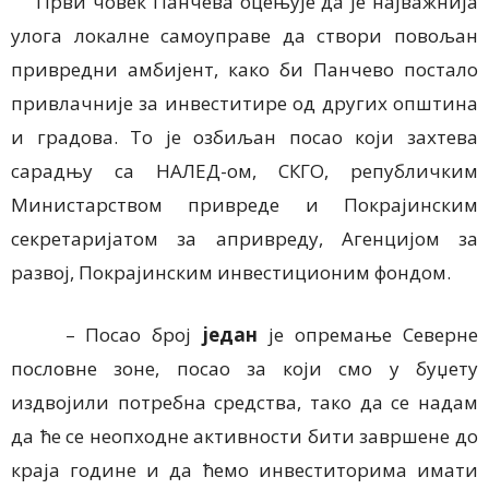
Први човек Панчева оцењује да је најважнија
улога локалне самоуправе да створи повољан
привредни амбијент, како би Панчево постало
привлачније за инвеститире од других општина
и градова. То је озбиљан посао који захтева
сарадњу са НАЛЕД-ом, СКГО, републичким
Министарством привреде и Покрајинским
секретаријатом за апривреду, Агенцијом за
развој, Покрајинским инвестиционим фондом.
– Посао број
један
је опремање Северне
пословне зоне, посао за који смо у буџету
издвојили потребна средства, тако да се надам
да ће се неопходне активности бити завршене до
краја године и да ћемо инвеститорима имати