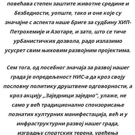
повећава степен заштите животне средине и
безбедности, уопште, тако и оне које су
значајне с аспекта наше бриге за судбину ХИП-
Петрохемије и Азотаре, и зато, што се тиче
урбанистичких дозвола, радо излазимо
усусрет свим њиховим развојним пројектима.
Сем тога, од посебног значаја за развој нашег
града је опредељеност НИС-а да кроз своју
пословну политику друштвене одговорности, а
кроз акцију „Заједници заједно“, улаже, не
само у већ традиционално спонзорисање
познатих културних манифестација, већ и у
инфраструктурни развој нашег града,
изградњу спортских терена, уређења