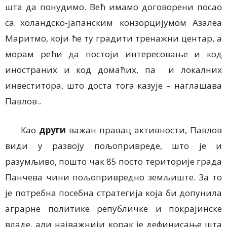
шта да понудимо. Већ имамо договорени посао
са холандско-јапанским конзорцијумом Азалеа
Маритмо, који ће ту градити тренажни центар, а
морам рећи да постоји интересовање и код
иностраних и код домаћих, па и локалних
инвеститора, што доста тога казује – наглашава
Павлов..
Као
други
важан правац активности, Павлов
види у развоју пољопривреде, што је и
разумљиво, пошто чак 85 посто територије града
Панчева чини пољопривредно земљиште. За то
је потребна посебна стратегија која би допунила
аграрне политике републичке и покрајинске
владе, али најважнији корак је дефинисање шта