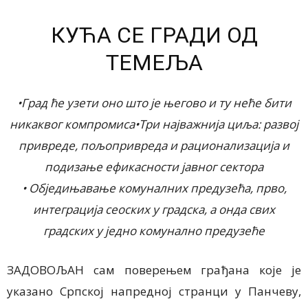
КУЋА СЕ ГРАДИ ОД
ТЕМЕЉА
•Град ће узети оно што је његово и ту неће бити
никаквог компромиса•Три најважнија циља: развој
привреде, пољопривреда и рационализација и
подизање ефикасности јавног сектора
• Обједињавање комуналних предузећа, прво,
интеграција сеоских у градска, а онда свих
градских у једно комунално предузеће
ЗАДОВОЉАН сам поверењем грађана које је
указано Српској напредној странци у Панчеву,