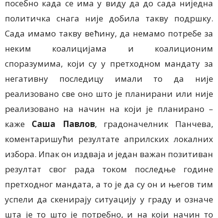
посебно када се има у виду да до сада ниједна
политичка снага није добила такву подршку.
Сада имамо такву већину, да немамо потребе за
неким коалицијама и коалиционим
споразумима, који су у претходном мандату за
негативну последицу имали то да није
реализовано све оно што је планирани или није
реализовано на начин на који је планирано –
каже
Саша Павлов
, градоначелник Панчева,
коментаришући резултате априлских локалних
избора. Ипак он издваја и један важан позитиван
резултат свог рада током последње године
претходног мандата, а то је да су он и његов тим
успели да скенирају ситуацију у граду и означе
шта је то што је потребно, и на који начин то