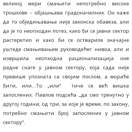
великој мери смањити непотребно високе
трошкове – објашњава градоначелник. Он каже
да то обједињавање није законска обавеза, али
да је то неопходан потез, како би се јавни сектор
растеретио и како би се оствариле значајне
уштеде смањивањем руководећег нивоа, али и
извршила неопходна рационализација оне
радне снаге у јавном сектору, која сада није
превише упозната са својим послом, а мораће
бити, или…То „или“ тиче се већ вишка
запослених. Павлов подсећа „да смо тренутно у
другој години, од три, за које је време, по закону,
потребно смањити број запослених у јавном
сектору“.