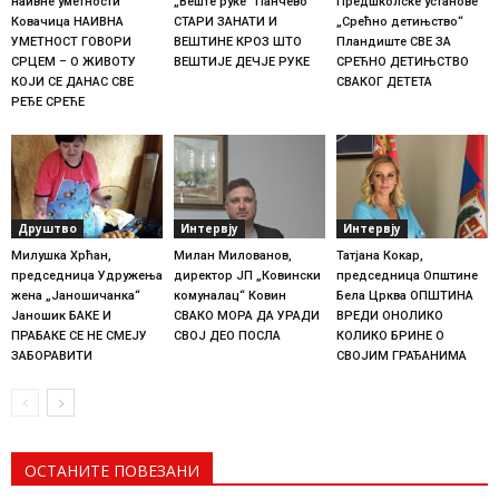
наивне уметности
„Веште руке“ Панчево
Предшколске установе
Ковачица НАИВНА
СТАРИ ЗАНАТИ И
„Срећно детињство“
УМЕТНОСТ ГОВОРИ
ВЕШТИНЕ КРОЗ ШТО
Пландиште СВЕ ЗА
СРЦЕМ – О ЖИВОТУ
ВЕШТИЈЕ ДЕЧЈЕ РУКЕ
СРЕЋНО ДЕТИЊСТВО
КОЈИ СЕ ДАНАС СВЕ
СВАКОГ ДЕТЕТА
РЕЂЕ СРЕЋЕ
Друштво
Интервју
Интервју
Милушка Хрћан,
Милан Милованов,
Татјана Кокар,
председница Удружења
директор ЈП „Ковински
председница Општине
жена „Јаношичанка“
комуналац“ Ковин
Бела Црква ОПШТИНА
Јаношик БАКЕ И
СВАКО МОРА ДА УРАДИ
ВРЕДИ ОНОЛИКО
ПРАБАКЕ СЕ НЕ СМЕЈУ
СВОЈ ДЕО ПОСЛА
КОЛИКО БРИНЕ О
ЗАБОРАВИТИ
СВОЈИМ ГРАЂАНИМА
ОСТАНИТЕ ПОВЕЗАНИ