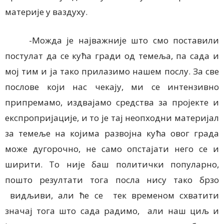
материје у ваздуху.
-Можда је најважније што смо поставили
постулат да се кућа гради од темеља, па сада и
мој тим и ја тако прилазимо нашем послу. За све
послове који нас чекају, ми се интензивно
припремамо, издвајамо средства за пројекте и
експропријације, и то је тај неопходни материјал
за темеље на којима развојна кућа овог града
може дугорочно, не само опстајати него се и
ширити. То није баш политички популарно,
пошто резултати тога посла нису тако брзо
видљиви, али ће се тек временом схватити
значај тога што сада радимо, али наш циљ и