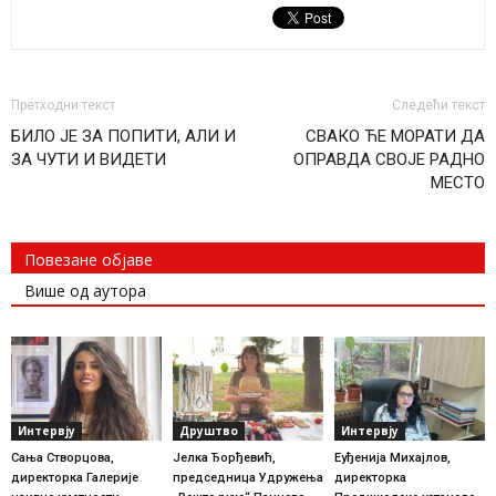
Претходни текст
Следећи текст
БИЛО ЈЕ ЗА ПОПИТИ, АЛИ И
СВАКО ЋЕ МОРАТИ ДА
ЗА ЧУТИ И ВИДЕТИ
ОПРАВДА СВОЈЕ РАДНО
МЕСТО
Повезане објаве
Више од аутора
Интервју
Друштво
Интервју
Сања Створцова,
Јелка Ђорђевић,
Еуђенија Михајлов,
директорка Галерије
председница Удружења
директорка