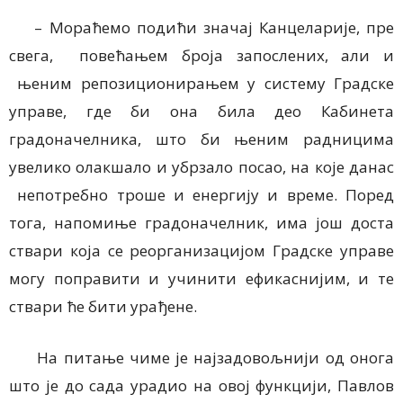
– Мораћемо подићи значај Канцеларије, пре
свега, повећањем броја запослених, али и
њеним репозиционирањем у систему Градске
управе, где би она била део Кабинета
градоначелника, што би њеним радницима
увелико олакшало и убрзало посао, на које данас
непотребно троше и енергију и време. Поред
тога, напомиње градоначелник, има још доста
ствари која се реорганизацијом Градске управе
могу поправити и учинити ефикаснијим, и те
ствари ће бити урађене.
На питање чиме је најзадовољнији од онога
што је до сада урадио на овој функцији, Павлов