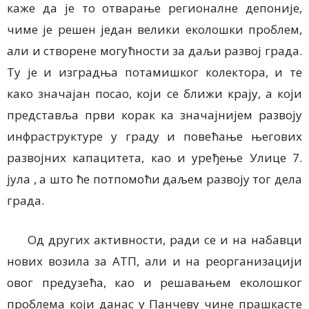
каже да је то отварање регионалне депоније,
чиме је решен један велики еколошки проблем,
али и створене могућности за даљи развој града.
Ту је и изградња потамишког колектора, и те
како значајан посао, који се ближи крају, а који
представља први корак ка значајнијем развоју
инфраструктуре у граду и повећање његових
развојних капацитета, као и уређење Улице 7.
јула , а што ће потпомоћи даљем развоју тог дела
града.
Од других активности, ради се и на набавци
нових возила за АТП, али и на реорганизацији
овог предузећа, као и решавањем еколошког
проблема који данас у Панчеву чине прашкасте