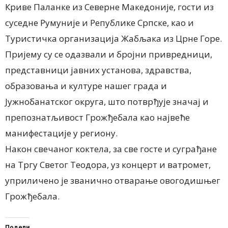
Криве Паланке из Северне Македоније, гости из
суседне Румуније и Републике Српске, као и
Туристичка организација Жабљака из Црне Горе.
Пријему су се одазвали и бројни привредници,
представници јавних установа, здравства,
образовања и културе нашег града и
Јужнобанатског округа, што потврђује значај и
препознатљивост Грожђебала као највеће
манифестације у региону.
Након свечаног коктела, за све госте и суграђане
на Тргу Светог Теодора
,
уз концерт и ватромет
,
уприличено је званично отварање овогодишњ
ег
Грожђебала.
Подели