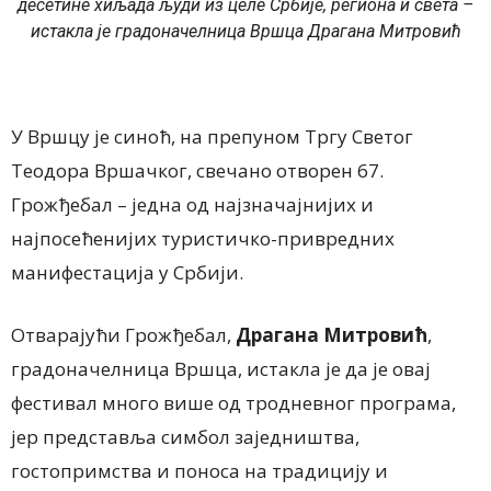
десетине хиљада људи из целе Србије, региона и света –
истакла
је градоначелница Вршца Драгана Митровић
У Вршцу је синоћ
,
на препуном Тргу Светог
Теодора Вршачког
,
свечано отворен 67.
Грожђебал – једна од најзначајнијих и
најпосећенијих
туристичко-привредних
манифестација у Србији.
Отварајући Грожђебал,
Драгана Митровић
,
г
радоначелница Вршца
,
истакла је да је овај
фестивал много више од тродневног програма,
јер представља симбол заједништва,
гостопримства и поноса на традицију и