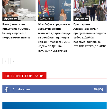
Друштво
Друштво
Друштво
Развој текстилне
Обезбеђена средства за
Председник
индустрије у Јужном
израду пројектно-
Александар Вучић
Банату и промене
техничке документације
присуствовао народном
потрошачких навика
за рехабилитацију пута
сабору „Србија
Вршац – Марковац ЈОШ
побеђује“ ОВАКВЕ СЕ
ЈЕДНА ПОДРШКА
СТВАРИ РЕТКО ДОЖИВЕ
ПОКРАЈИНСКЕ ВЛАДЕ
ОСТАНИТЕ ПОВЕЗАНИ
0
Фанова
ЛАЈКУЈ