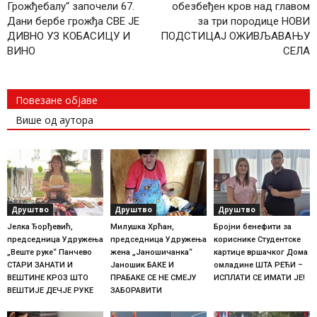
Грожђебалу“ започели 67.
обезбеђен кров над главом
Дани бербе грожђа СВЕ ЈЕ
за три породице НОВИ
ДИВНО УЗ КОБАСИЦУ И
ПОДСТИЦАЈ ОЖИВЉАВАЊУ
ВИНО
СЕЛА
Повезане објаве
Више од аутора
Друштво
Друштво
Друштво
Јелка Ђорђевић,
Милушка Хрћан,
Бројни бенефити за
председница Удружења
председница Удружења
кориснике Студентске
„Веште руке“ Панчево
жена „Јаношичанка“
картице вршачког Дома
СТАРИ ЗАНАТИ И
Јаношик БАКЕ И
омладине ШТА РЕЋИ –
ВЕШТИНЕ КРОЗ ШТО
ПРАБАКЕ СЕ НЕ СМЕЈУ
ИСПЛАТИ СЕ ИМАТИ ЈЕ!
ВЕШТИЈЕ ДЕЧЈЕ РУКЕ
ЗАБОРАВИТИ