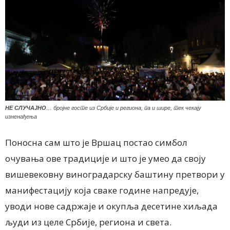
НЕ СЛУЧАЈНО
… бројне госте из Србије и региона, па и шире, тек чекају
изненађења
Поносна сам што је Вршац постао симбол
очувања ове традиције и што је умео да своју
вишевековну виноградарску баштину претвори у
манифестацију која сваке године напредује,
уводи нове садржаје и окупља десетине хиљада
људи из целе Србије, региона и света.