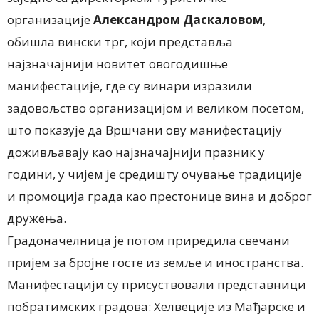
организације
Александром Даскаловом
,
обишла вински трг
,
који представља
најзначајнији новитет овогодишње
манифестације, где су винари изразили
задовољство организацијом и великом посетом,
што показује да Вршчани ову манифестацију
доживљавају као најзначајнији празник у
години, у чијем је средишту очување традиције
и промоција града као престонице вина и доброг
дружења.
Градоначелница је потом приредила свечани
пријем за бројне госте из земље и иностранства.
Манифестацији су присуствовали представници
побратимских градова
:
Хелвеције из Мађарске и