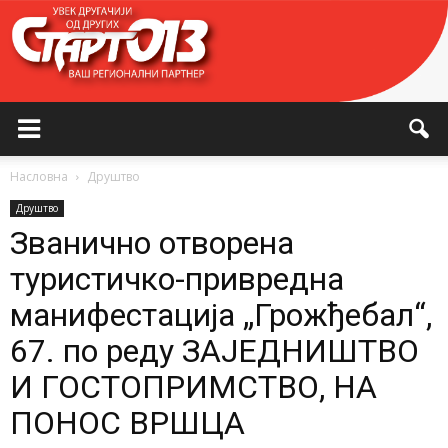
Насловна
Друштво
Друштво
Званично отворена
туристичко-привредна
манифестација „Грожђебал“,
67. по реду ЗАЈЕДНИШТВО
И ГОСТОПРИМСТВО, НА
ПОНОС ВРШЦА