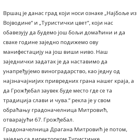
Вршац је данас град који носи ознаке „Најбоље из
Војводине“ и „Туристички цвет“, који нас
обавезују да будемо још бољи домаћини и да
сваке године заједно подижемо ову
манифестацију на још виши ниво. Наш
заједнички задатак је да наставимо да
унапређујемо виноградарство, као једну од
најзначајнијих привредних грана нашег краја, а
да Грожђебал заувек буде место где се та
традиција слави и чува.“ рекла је у свом
обраћању градоначелница Митровић,
отварајући 67. Грожђебал.
Градоначелница Драгана Митровић је
потом,
заједно са директорком Туристичке