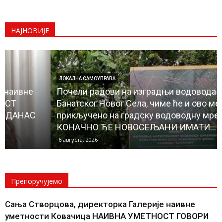
НАЈНОВИЈЕ
ЛОКАЛНА САМОУПРАВА
Почели радови на изградњи водовода до
Банатског Новог Села, чиме ће и ово место бити
прикључено на градску водоводну мрежу
КОНАЧНО ЋЕ НОВОСЕЉАНИ ИМАТИ...
6 августа, 2026
Препоручујемо
Сања Створцова, директорка Галерије наивне
уметности Ковачица НАИВНА УМЕТНОСТ ГОВОРИ