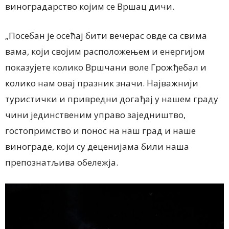
виноградарство којим се
Вршац
дичи.
„Посебан је осећај бити вечерас овде са свима
вама
,
који својим расположењем и енергијом
показујете колико Вршчани воле Грожђебал и
колико нам овај празник значи. Најважнији
туристички и привредни догађај у нашем граду
чини јединственим управо заједништво,
гостопримство и понос на наш град и наше
винограде, који су деценијама били наша
препознатљива обележја.