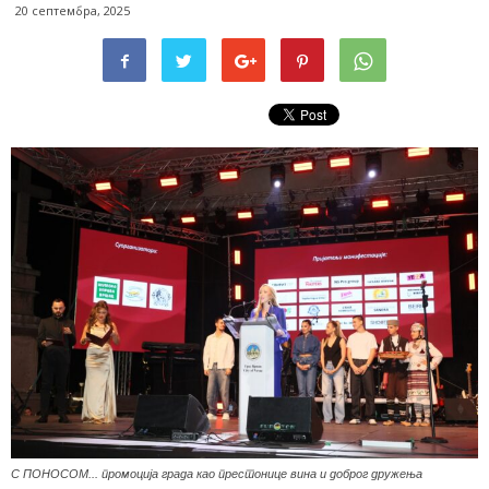
20 септембра, 2025
С ПОНОСОМ... промоција града као престонице вина и доброг дружења