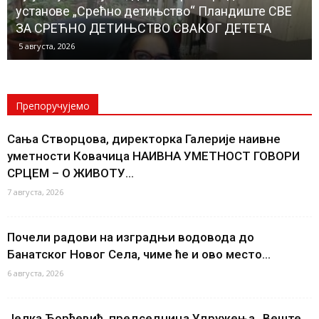
установе „Срећно детињство“ Пландиште СВЕ
ЗА СРЕЋНО ДЕТИЊСТВО СВАКОГ ДЕТЕТА
5 августа, 2026
Препоручујемо
Сања Створцова, директорка Галерије наивне
уметности Ковачица НАИВНА УМЕТНОСТ ГОВОРИ
СРЦЕМ – О ЖИВОТУ...
7 августа, 2026
Почели радови на изградњи водовода до
Банатског Новог Села, чиме ће и ово место...
6 августа, 2026
Јелка Ђорђевић, председница Удружења „Веште