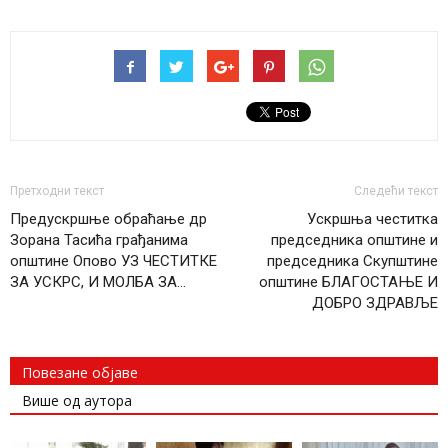
Претходни текст
Следећи текст
Предускршње обраћање др
Ускршња честитка
Зорана Тасића грађанима
председника општине и
општине Опово УЗ ЧЕСТИТКЕ
председника Скупштине
ЗА УСКРС, И МОЛБА ЗА…
општине БЛАГОСТАЊЕ И
ДОБРО ЗДРАВЉЕ
Повезане објаве
Више од аутора