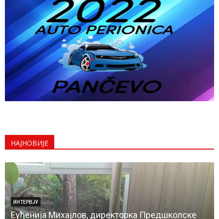
НАЈНОВИЈЕ
ИНТЕРВЈУ
Еуђенија Михајлов, директорка Предшколске