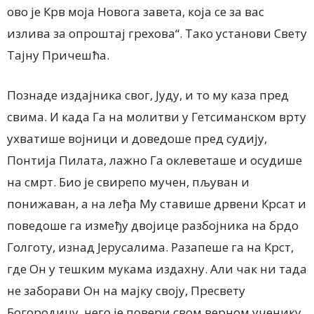
ово је Крв моја Новога завета, која се за вас
излива за опроштај грехова“. Тако установи Свету
Тајну Причешћа.
Познаде издајника свог, Јуду, и то му каза пред
свима. И када Га на молитви у Гетсиманском врту
ухватише војници и доведоше пред судију,
Понтија Пилата, лажно Га оклеветаше и осудише
на смрт. Био је свирепо мучен, пљуван и
понижаван, а на леђа Му ставише дрвени Крсат и
поведоше га између двојице разбојника на брдо
Голготу, изнад Јерусалима. Разапеше га на Крст,
где Он у тешким мукама издахну. Али чак ни тада
не заборави Он на мајку своју, Пресвету
Богородицу, него је повери свом верном ученику