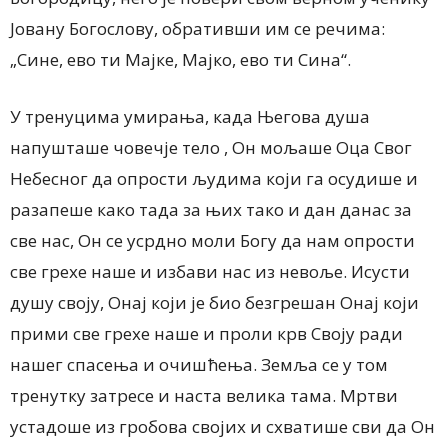
Јовану Богослову, обративши им се речима:
„Сине, ево ти Мајке, Мајко, ево ти Сина“.
У тренуцима умирања, када Његова душа
напушташе човечје тело , Он мољаше Оца Свог
Небесног да опрости људима који га осудише и
разапеше како тада за њих тако и дан данас за
све нас, Он се усрдно моли Богу да нам опрости
све грехе наше и избави нас из невоље. Исусти
душу своју, Онај који је био безгрешан Онај који
прими све грехе наше и проли крв Своју ради
нашег спасења и очишћења. Земља се у том
тренутку затресе и наста велика тама. Мртви
устадоше из гробова својих и схватише сви да Он