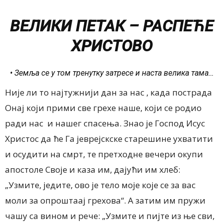
ВЕЛИКИ ПЕТАК – РАСПЕЋЕ
ХРИСТОВО
• Земља се у том тренутку затресе и наста велика тама…
Није ли то најтужнији дан за нас , када пострада
Онај који прими све грехе наше, који се родио
ради нас и нашег спасења. Знао је Господ Исус
Христос да ће Га јеврејскске старешине ухватити
и осудити на смрт, те претходне вечери окупи
апостоле Своје и каза им, дајући им хлеб:
„Узмите, једите, ово је тело моје које се за вас
моли за опроштаај грехова“. А затим им пружи
чашу са вином и рече: „Узмите и пијте из ње сви,