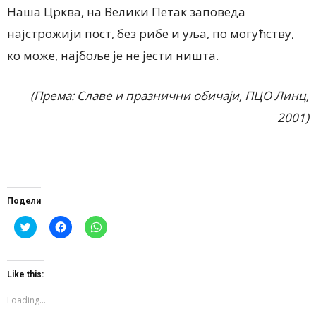
Наша Црква, на Велики Петак заповеда
најстрожији пост, без рибе и уља, по могућству,
ко може, најбоље је не јести ништа.
(Према: Славе и празнични обичаји, ПЦО Линц,
2001)
Подели
Click
Click
Click
to
to
to
share
share
share
on
on
on
Twitter
Facebook
WhatsApp
(Opens
(Opens
(Opens
Like this:
in
in
in
new
new
new
window)
window)
window)
Loading...