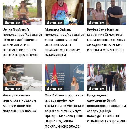
Друштво
Друштво
Друштво
Јелка Ђорђевић,
Милушка Хрћан,
Бројни бенефити за
председница Удружења
председница Удружења
кориснике Студентске
„Веште руке“ Панчево
жена „Јаношичанка“
картице вршачког Дома
СТАРИ ЗАНАТИ И
Јаношик БАКЕ И
омладине ШТА РЕЋИ –
ВЕШТИНЕ КРОЗ ШТО
ПРАБАКЕ СЕ НЕ СМЕЈУ
ИСПЛАТИ СЕ ИМАТИ ЈЕ!
ВЕШТИЈЕ ДЕЧЈЕ РУКЕ
ЗАБОРАВИТИ
Друштво
Друштво
Друштво
Развој текстилне
Обезбеђена средства за
Председник
индустрије у Јужном
израду пројектно-
Александар Вучић
Банату и промене
техничке документације
присуствовао народном
потрошачких навика
за рехабилитацију пута
сабору „Србија
Вршац – Марковац ЈОШ
побеђује“ ОВАКВЕ СЕ
ЈЕДНА ПОДРШКА
СТВАРИ РЕТКО ДОЖИВЕ
ПОКРАЈИНСКЕ ВЛАДЕ