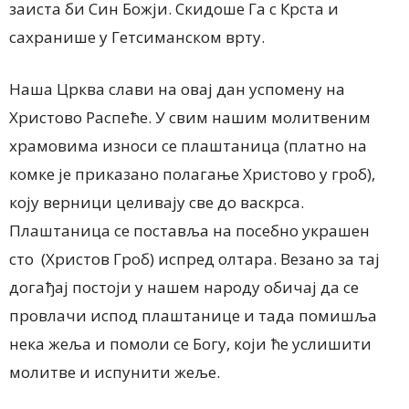
заиста би Син Божји. Скидоше Га с Крста и
сахранише у Гетсиманском врту.
Наша Црква слави на овај дан успомену на
Христово Распеће. У свим нашим молитвеним
храмовима износи се плаштаница (платно на
комке је приказано полагање Христово у гроб),
коју верници целивају све до васкрса.
Плаштаница се поставља на посебно украшен
сто (Христов Гроб) испред олтара. Везано за тај
догађај постоји у нашем народу обичај да се
провлачи испод плаштанице и тада помишља
нека жеља и помоли се Богу, који ће услишити
молитве и испунити жеље.