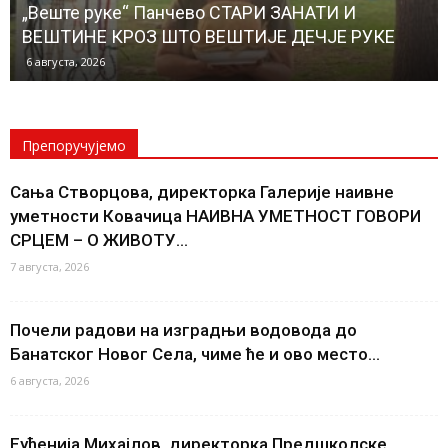
„Веште руке“ Панчево СТАРИ ЗАНАТИ И
ВЕШТИНЕ КРОЗ ШТО ВЕШТИЈЕ ДЕЧЈЕ РУКЕ
6 августа, 2026
Препоручујемо
Сања Створцова, директорка Галерије наивне
уметности Ковачица НАИВНА УМЕТНОСТ ГОВОРИ
СРЦЕМ – О ЖИВОТУ...
7 августа, 2026
Почели радови на изградњи водовода до
Банатског Новог Села, чиме ће и ово место...
6 августа, 2026
Еуђенија Михајлов, директорка Предшколске