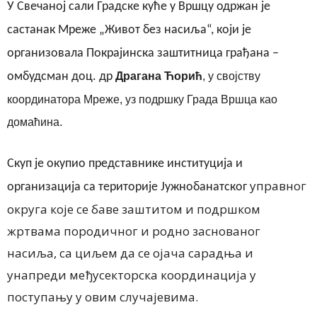
У
Свечаној сали Градске куће у Вршцу одржан је
састанак Мреже „Живот без насиља“, који је
организовала Покрајинска заштитница грађана –
омбудсман
д
оц.
д
р
Драгана Ћорић
, у својству
координатора Мреже, уз подршку Града Вршца као
домаћина.
Скуп је окупио представнике институција и
управног
организација са територије Јужнобанатског
округа које се баве заштитом и подршком
жртвама породичног и родно заснованог
насиља, са циљем да се ојача сарадња и
унапреди међусекторска координација у
поступању у овим случајевима.