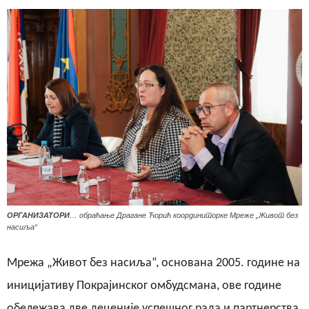
ОРГАНИЗАТОРИ
… обраћање Драгане Ћорић координиторке Мреже „Живот без
насиља“
Мрежа „Живот без насиља“, основана 2005. године на
иницијативу Покрајинског омбудсмана, ове године
обележава две деценије успешног рада и партнерства