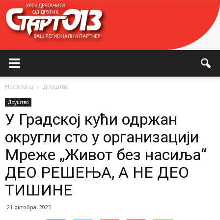
Насловна
Друштво
Друштво
У Градској кући одржан
округли сто у организацији
Мреже „Живот без насиља“
ДЕО РЕШЕЊА, А НЕ ДЕО
ТИШИНЕ
21 октобра, 2025