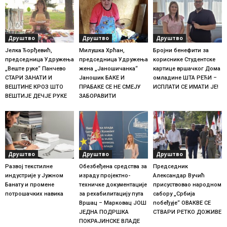
Друштво
Друштво
Друштво
Јелка Ђорђевић,
Милушка Хрћан,
Бројни бенефити за
председница Удружења
председница Удружења
кориснике Студентске
„Веште руке“ Панчево
жена „Јаношичанка“
картице вршачког Дома
СТАРИ ЗАНАТИ И
Јаношик БАКЕ И
омладине ШТА РЕЋИ –
ВЕШТИНЕ КРОЗ ШТО
ПРАБАКЕ СЕ НЕ СМЕЈУ
ИСПЛАТИ СЕ ИМАТИ ЈЕ!
ВЕШТИЈЕ ДЕЧЈЕ РУКЕ
ЗАБОРАВИТИ
Друштво
Друштво
Друштво
Развој текстилне
Обезбеђена средства за
Председник
индустрије у Јужном
израду пројектно-
Александар Вучић
Банату и промене
техничке документације
присуствовао народном
потрошачких навика
за рехабилитацију пута
сабору „Србија
Вршац – Марковац ЈОШ
побеђује“ ОВАКВЕ СЕ
ЈЕДНА ПОДРШКА
СТВАРИ РЕТКО ДОЖИВЕ
ПОКРАЈИНСКЕ ВЛАДЕ