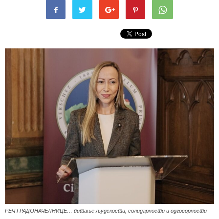
РЕЧ ГРАДОНАЧЕЛНИЦЕ… питање људскости, солидарности и одговорности