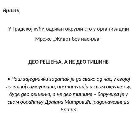
Вршац
У Градској кући одржан округли сто у организацији
Мреже „Живот без насиља“
ДЕО РЕШЕЊА, А НЕ ДЕО ТИШИНЕ
• Наш заједнички задатак је да свако од нас, у својој
локалној самоуправи, институцији и свом окружењу,
буде део решења, а не део тишине – поручила је у
свом обраћању Драгана Митровић, градоначелница
Вршца