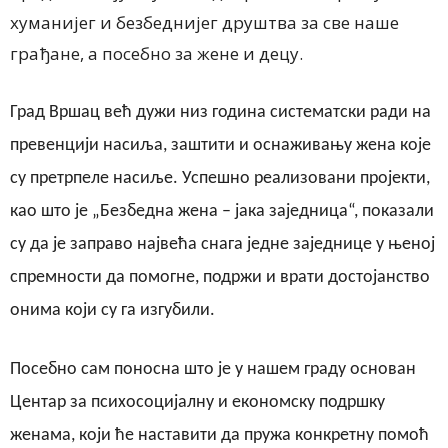
хуманијег и безбеднијег друштва за све наше
грађане, а посебно за жене и децу.
Град Вршац већ дужи низ година систематски ради на
превенцији насиља, заштити и оснаживању жена које
су претрпеле насиље. Успешно реализовани пројекти,
као што је „Безбедна жена – јака заједница“, показали
су да је заправо највећа снага једне заједнице у њеној
спремности да помогне, подржи и врати достојанство
онима који су га изгубили.
Посебно сам поносна што је у нашем граду основан
Центар за психосоцијалну и економску подршку
женама, који ће наставити да пружа конкретну помоћ