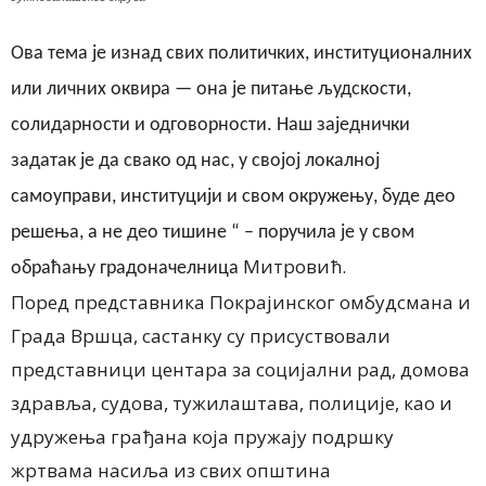
Ова тема је изнад свих политичких, институционалних
или личних оквира — она је питање људскости,
солидарности и одговорности. Наш заједнички
задатак је да свако од нас, у својој локалној
самоуправи, институцији и свом окружењу, буде део
решења, а не део тишине “ – поручила је у свом
Митровић
.
обраћању градоначелница
Поред представника Покрајинског омбудсмана и
Града Вршца, састанку су присуствовали
представници центара за социјални рад, домова
здравља, судова, тужилаштава, полиције, као и
удружења грађана која пружају подршку
жртвама насиља из свих општина