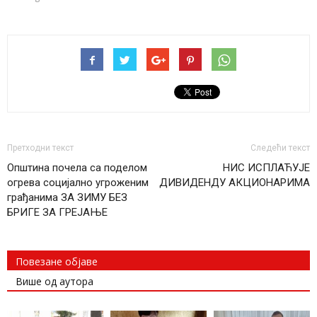
Претходни текст
Следећи текст
Општина почела са поделом
НИС ИСПЛАЋУЈЕ
огрева социјално угроженим
ДИВИДЕНДУ АКЦИОНАРИМА
грађанима ЗА ЗИМУ БЕЗ
БРИГЕ ЗА ГРЕЈАЊЕ
Повезане објаве
Више од аутора