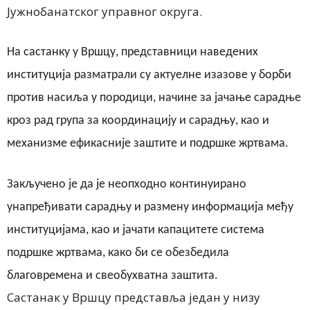
Јужнобанатског
управног
округа.
На састанку у Вршцу, представници наведених
институција разматрали су актуелне изазове у борби
против насиља у породици, начине за јачање сарадње
кроз рад група за координацију и сарадњу, као и
механизме ефикасније заштите и подршке жртвама.
Закључено је да је неопходно континуирано
унапређивати сарадњу и размену информација међу
институцијама, као и јачати капацитете система
подршке жртвама, како би се обезбедила
благовремена и свеобухватна заштита.
Састанак у Вршцу представља један у низу