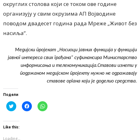
округлих столова који се током ове године
организују у свим окрузима АП Војводине
поводом двадесет година рада Мреже „Живот без
насиља“.
Медијски пројекат „Носиоци јавних функција у функцији
јавног интереса свих грађана“ суфинансира Министарство
информисања и телекомуникација.
Ставови изнети у
подржаном медијском пројекту нужно не одражавају
ставове органа који је доделио средства.
Подели
Click
Click
Click
to
to
to
share
share
share
on
on
on
Twitter
Facebook
WhatsApp
(Opens
(Opens
(Opens
Like this:
in
in
in
new
new
new
window)
window)
window)
Loading...