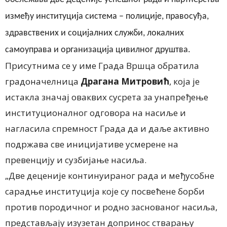
између институција система – полиције, правосуђа,
здравствених и социјалних служби, локалних
самоуправа и организација цивилног друштва.
Присутнима се у име Града Вршца обратила
градоначелница
Драгана Митровић
, која је
истакла значај оваквих сусрета за унапређење
институционалног одговора на насиље и
нагласила спремност
Г
рада да и даље активно
подржава све иницијативе усмерене на
превенцију и сузбијање насиља.
„Две деценије континуираног рада и међусобне
сарадње институција које су посвећене борби
против породичног и родно заснованог насиља,
представљају изузетан допринос стварању