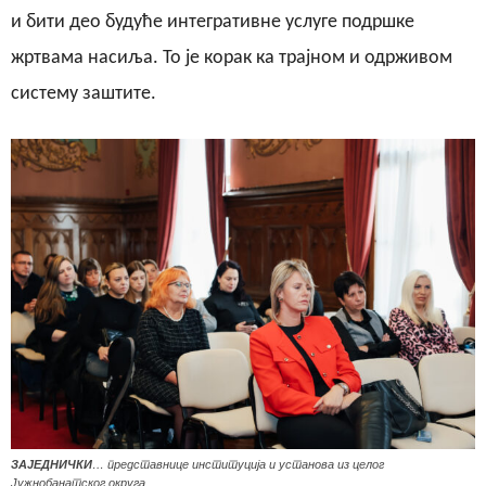
и бити део будуће интегративне услуге подршке
жртвама насиља. То је корак ка трајном и одрживом
систему заштите.
ЗАЈЕДНИЧКИ
… представнице институција и установа из целог
Јужнобанатског округа