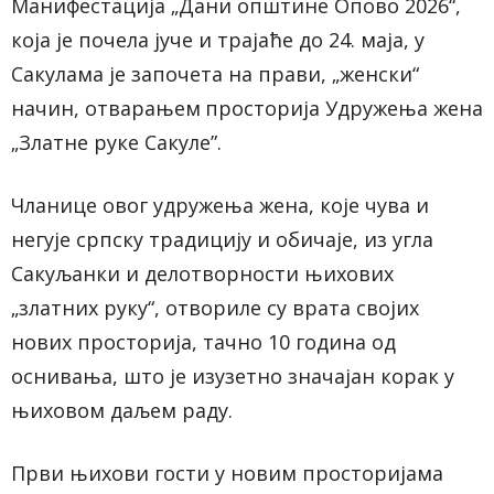
Манифестација „Дани општине Опово 2026“
,
која је почела јуче и трајаће до 24. маја, у
Сакулама је
започета
на прави, „женски“
начин,
отварањем
просторија Удружења
жена
„Златне руке Сакул
e
”.
Чланице
овог
удружења
жена, које чува и
негује српску традицију и обичаје, из угла
Сакуљанки и делотворности њихових
„златних руку“,
отвориле су врата својих
нових просторија,
тачно 10 година од
оснивања, што је изузетно значајан корак у
њиховом даљем раду.
Први њихови гости у новим просторијама