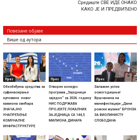
Средиште СВЕ ИДЕ ОНАКО
КАКО ЈЕ И ПРЕДВИЂЕНО
Повезане објаве
Више од аутора
Прес
Прес
Прес
Обезбеђена средства за
Отворен конкурс
Запажен успех
суфинасирање
програма „Заједници
осмогодишњег
куповине новог
заједно“ за 2026. годину
Вршчанина на
камиона смећара
НИС ПОДРЖАВА
манифестацији „Дани
ЗНАЧАЈНО
ПРОЈЕКТЕ ЛОКАЛНИХ
ромске музике“ БРОНЗА
УНАПРЕЂЕЊЕ
ЗАЈЕДНИЦА СА 144,5
ЗА ВИОЛИНИСТУ
КОМУНАЛНЕ
МИЛИОНА ДИНАРА
СЛОБОДАНА
ИНФРАСТРУКТУРЕ