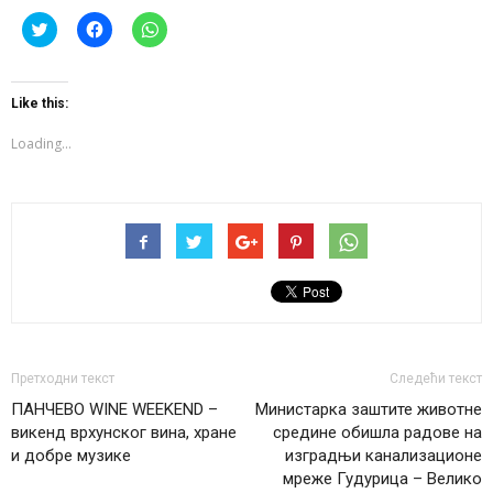
Click
Click
Click
to
to
to
share
share
share
on
on
on
Twitter
Facebook
WhatsApp
(Opens
(Opens
(Opens
Like this:
in
in
in
new
new
new
window)
window)
window)
Loading...
Претходни текст
Следећи текст
ПАНЧЕВО WINE WEEKEND –
Министарка заштите животне
викенд врхунског вина, хране
средине обишла радове на
и добре музике
изградњи канализационе
мреже Гудурица – Велико