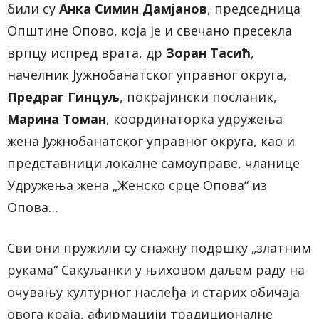
били су
Анка Симин Дамјанов
, председница
Општине Опово, која је и свечано пресекла
врпцу испред врата, др
Зоран Тасић
,
начелник Јужнобанатског управног округа,
Предраг Гинцуљ
, покрајински посланик,
Марина Томан
, координаторка удружења
жена Јужнобанатског управног округа, као и
представници локалне самоуправе
,
чланице
Удружења жена „Женско срце Опова“ из
Опова…
Сви они пружили су снажну подршку „златним
рукама“ Сакуљанки у њиховом даљем раду на
очувању културног наслеђа и старих обичаја
овога краја, афирмацији традиционалне