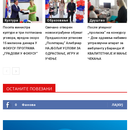
Култура
Образовање
Друштво
Посета министра
Свечано отворен
После упешног
културе и три потписана
новоизграђени објекат
„проласка“ на конкурсу
уговора, вредна скоро
Предшколске установе
– Дом здравља набавио
15 милиона динара У
„Полетарац“ Алибунар
ултразвучни апарат за
ФОКУСУ ПРОГРАМА
НАЈБОЉИ УСЛОВИ ЗА
амбуланту у Баранди И
„ГРАДОВИ У ФОКУСУ“
ОДРАСТАЊЕ, ИГРУ И
КВАЛИТЕТНИЈЕ И МАЊЕ
УЧЕЊЕ
ЧЕКАЊА
ОСТАНИТЕ ПОВЕЗАНИ
0
Фанова
ЛАЈКУЈ