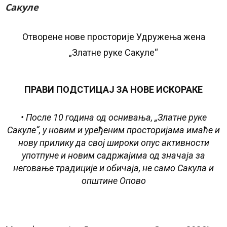
Сакуле
Отворене нове просторије Удружења жена
„Златне руке Сакул
e
“
ПРАВИ ПОДСТИЦАЈ ЗА НОВЕ ИСКОРАКЕ
• После 10 година од оснивања, „Златне руке
Сакул
e
“, у новим и уређеним просторијама имаће и
нову прилику да свој широки опус активности
употпуне и новим садржајима од значаја за
неговање традиције и обичаја, не само Сакула и
општине Опово