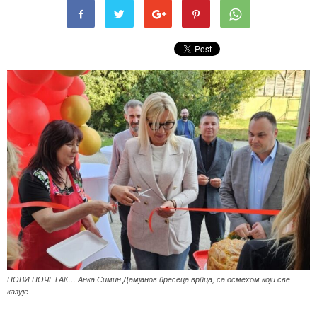
НОВИ ПОЧЕТАК… Анка Симин Дамјанов пресеца врпца, са осмехом који све
казује