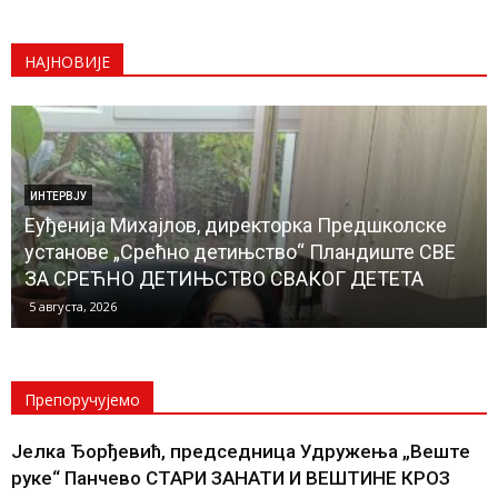
НАЈНОВИЈЕ
ИНТЕРВЈУ
Еуђенија Михајлов, директорка Предшколске
установе „Срећно детињство“ Пландиште СВЕ
ЗА СРЕЋНО ДЕТИЊСТВО СВАКОГ ДЕТЕТА
5 августа, 2026
Препоручујемо
Јелка Ђорђевић, председница Удружења „Веште
руке“ Панчево СТАРИ ЗАНАТИ И ВЕШТИНЕ КРОЗ