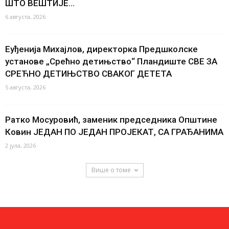
ШТО ВЕШТИЈЕ...
6 августа, 2026
Еуђенија Михајлов, директорка Предшколске
установе „Срећно детињство“ Пландиште СВЕ ЗА
СРЕЋНО ДЕТИЊСТВО СВАКОГ ДЕТЕТА
5 августа, 2026
Ратко Мосуровић, заменик председника Општине
Ковин ЈЕДАН ПО ЈЕДАН ПРОЈЕКАТ, СА ГРАЂАНИМА
2 јула, 2026
Више о томе