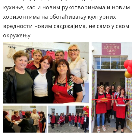
кухиње, као и новим рукотворинама и новим
хоризонтима на обогаћивању културних
вредности новим садржајима, не само у свом
окружењу.