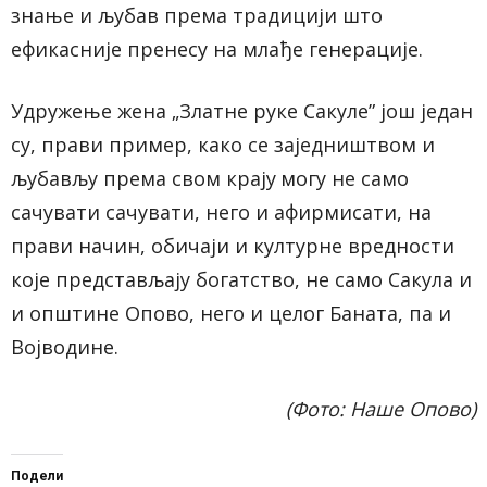
знање и љубав према традицији
што
ефикасније
пренесу на млађе генерације.
Удружење жена
„Златне руке Сакуле”
још један
су, прави пример,
како се заједништвом и
љубављу према свом крају
могу
не само
сачувати
сачувати
, него и афирмисати, на
прави начин,
обичаји и
културне
вредности
које представљају богатство,
не само Сакула и
и општине Опово, него и целог Баната, па и
Војводине.
(Фото: Наше Опово)
Подели