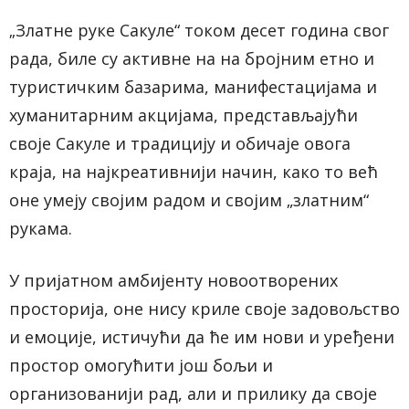
Златне руке Сакул
e
“ током десет година свог
„
рада, биле су активне на
на бројним етно и
туристичким базарима, манифестацијама и
хуманитарним акцијама, представљајући
своје
Сакуле и традицију
и обичаје овога
краја,
на
најкреативнији начин, како то већ
оне умеју својим радом и својим „златним“
рукама.
У пријатном амбијенту новоотворених
просторија, оне
нису криле
своје
задовољство
и емоције, истичући да ће им
нови и уређени
простор
омогућити још бољи и
организованији рад, али и прилику да своје