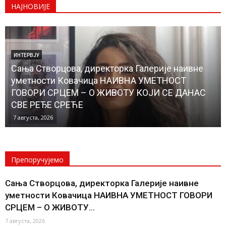
НАЈНОВИЈЕ
ЛОКАЛНА САМОУПРАВА
Почели радови на изградњи водовода до
Банатског Новог Села, чиме ће и ово место бити
прикључено на градску водоводну мрежу
КОНАЧНО ЋЕ НОВОСЕЉАНИ ИМАТИ...
6 августа, 2026
Препоручујемо
Сања Створцова, директорка Галерије наивне
уметности Ковачица НАИВНА УМЕТНОСТ ГОВОРИ
СРЦЕМ – О ЖИВОТУ...
7 августа, 2026