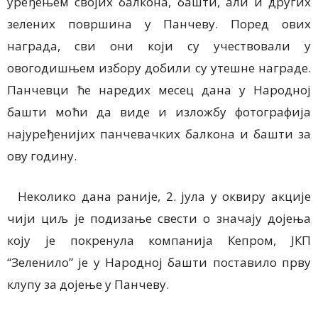
уређењем својих балкона, башти
,
али и других
зелених површина у Панчеву. Поред ових
награда, сви они који су учествовали у
овогодишњем избору добили су утешне награде.
Панчевци ће наредих месец дана у Народној
башти моћи да виде и изложбу фотографија
најуређенијих панчевачких балкона и башти за
ову годину.
Неколико дана раније, 2. јула у оквиру акције
чији циљ је подизање свести о значају дојења
коју је покренула компанија Кепром, ЈКП
“Зеленило” је у Народној башти поставило прву
клупу за дојење у Панчеву.