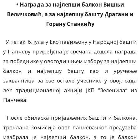
• Награда за најлепши балкон Вишњи
Величковић, а за најлепшу башту Драгани и
Горану Станкићу
У петак, 6. јула у Еко павиљону у Народној башти
у Панчеву приређена је свечана додела награда
за победнике у овогодишњем избору за најлепши
балкон и најлепшу башту као и уручење
захвалница за све остале учеснике у овој, сада
већ традиционалној акцији ЈКП ”Зеленила” из
Панчева.
После обиласка пријављених башти и балкона,
трочлана комисија овог панчевачког предузећа
изабрала је најлепши балкон
,
а то је балкон