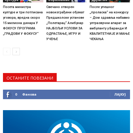
Посета министра
Свечано отворен
После упешног
културе и три потписана
новоизграђени објекат
„проласка“ на конкурсу
уговора, вредна скоро
Предшколске установе
– Дом здравља набавио
15 милиона динара У
„Полетарац“ Алибунар
ултразвучни апарат за
ФОКУСУ ПРОГРАМА
НАЈБОЉИ УСЛОВИ ЗА
амбуланту у Баранди И
„ГРАДОВИ У ФОКУСУ“
ОДРАСТАЊЕ, ИГРУ И
КВАЛИТЕТНИЈЕ И МАЊЕ
УЧЕЊЕ
ЧЕКАЊА
ОСТАНИТЕ ПОВЕЗАНИ
0
Фанова
ЛАЈКУЈ