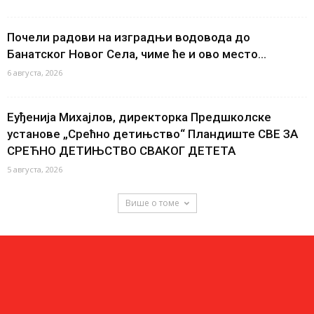
Почели радови на изградњи водовода до
Банатског Новог Села, чиме ће и ово место...
6 августа, 2026
Еуђенија Михајлов, директорка Предшколске
установе „Срећно детињство“ Пландиште СВЕ ЗА
СРЕЋНО ДЕТИЊСТВО СВАКОГ ДЕТЕТА
5 августа, 2026
Више о томе