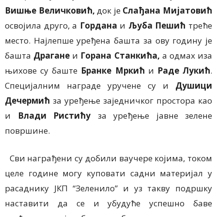
Вишње Величковић
,
док је
Слађана Мијатовић
освојила друго
,
а
Гордана
и
Љуба Пешић
треће
место. Најлепше уређена башта за ову годину је
башта
Драгане
и
Горана Станкића
,
а одмах иза
њихове су баште
Бранке Мркић
и
Раде Лукић
.
Специјалним награде уручене су и
Душици
Дечермић
за уређење заједничког простора као
и
Влади Ристићу
за уређење јавне зелене
површине.
Сви награђени су добили ваучере којима, током
целе године могу куповати садни материјал у
расаднику ЈКП “Зеленило” и уз такву подршку
наставити
да
се и убудуће успешно баве