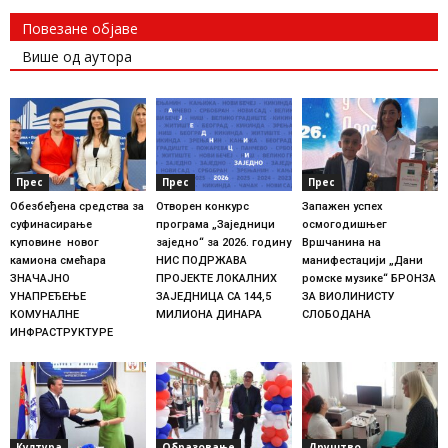
Повезане објаве
Више од аутора
Прес
Прес
Прес
Обезбеђена средства за
Отворен конкурс
Запажен успех
суфинасирање
програма „Заједници
осмогодишњег
куповине новог
заједно“ за 2026. годину
Вршчанина на
камиона смећара
НИС ПОДРЖАВА
манифестацији „Дани
ЗНАЧАЈНО
ПРОЈЕКТЕ ЛОКАЛНИХ
ромске музике“ БРОНЗА
УНАПРЕЂЕЊЕ
ЗАЈЕДНИЦА СА 144,5
ЗА ВИОЛИНИСТУ
КОМУНАЛНЕ
МИЛИОНА ДИНАРА
СЛОБОДАНА
ИНФРАСТРУКТУРЕ
Култура
Образовање
Друштво