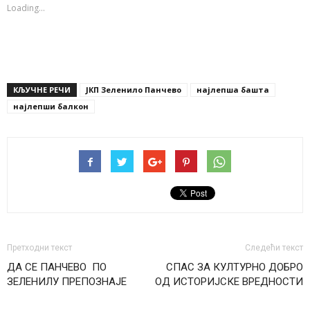
window)
window)
window)
Loading...
КЉУЧНЕ РЕЧИ
ЈКП Зеленило Панчево
најлепша башта
најлепши балкон
Претходни текст
Следећи текст
ДА СЕ ПАНЧЕВО ПО
СПАС ЗА КУЛТУРНО ДОБРО
ЗЕЛЕНИЛУ ПРЕПОЗНАЈЕ
ОД ИСТОРИЈСКЕ ВРЕДНОСТИ